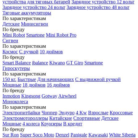
устройства для тяговых батарей
Зарядное устройство 12 вольт
Зарядное устройство 24 вольт
Зарядное устройство 48 вольт
Тяговые аккумуляторы
По характеристикам
Детские
Минисигвеи
По бренду
Mini Robot
Smartone
Mini Robot Pro
Сигвеи
По характеристикам
Космос
С ручкой
10 дюймов
По бренду
Smart Balance
ibalance
Kiwano
GT Giro
Smartone
Гироскутеры
По характеристикам
150 кг.
Быстрые
Для начинающих
С выдвижной ручкой
Мощные
18 дюймов
16 дюймов
По бренду
Inmotion
Kingsong
Gotway
Airwheel
Моноколеса
По характеристикам
Электропитбайки
Чоппер
Эндуро
4 Kw
Взрослые
Кроссовые
Электромотороллеры
Китайские
Спортивные
Детские
Мощные
4 колеса
Круизеры
В кредит
По бренду
Sur Ron
Super Soco Moto
Denzel
Panigale
Kawasaki
White Siberia