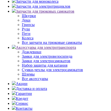
Запчасти для моноколеса
Запчасти для электротрициклов
Запчасти для трюковых самокатов
Шкурки
Деки
Грипсы
Рули
Пеги
Колеса
Все запчати на трюковые самокаты
Аксессуары для электротранспорта
Дождевики
Замки для электровелосипеда
Замки для электросамокатов
Набор защиты для катания
Сумки-чехлы для электросамокатов
Шлемы
Все аксессуары
Акции
Доставка и оплата
Гарантии
Кредит
Сервис
Контакты