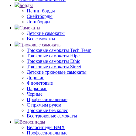
Борды
Пенни борды
Скейтборды
Лонгборды
Самокаты
Детские самокаты
Все самокаты
Трюковые самокаты
Трюковые самокаты Tech Team
Трюковые самокаты Hipe
Трюковые самокаты Ethic
Трюковые самокаты Street
Детские трюковые самокаты
Дорогие
Фиолетовые
Парковые
Черные
Профессиональные
С прямым рулем
Трюковые без колес
Все трюковые самокаты
Велосипеды
Велосипеды BMX
Профессиональные