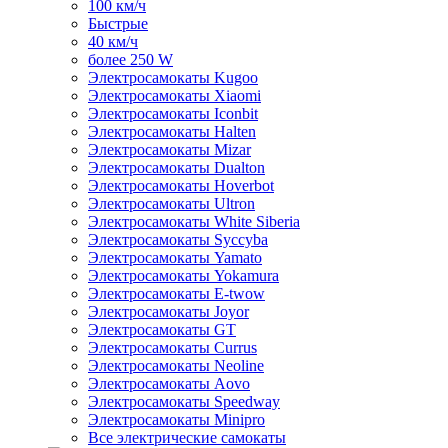
100 км/ч
Быстрые
40 км/ч
более 250 W
Электросамокаты Kugoo
Электросамокаты Xiaomi
Электросамокаты Iconbit
Электросамокаты Halten
Электросамокаты Mizar
Электросамокаты Dualton
Электросамокаты Hoverbot
Электросамокаты Ultron
Электросамокаты White Siberia
Электросамокаты Syccyba
Электросамокаты Yamato
Электросамокаты Yokamura
Электросамокаты E-twow
Электросамокаты Joyor
Электросамокаты GT
Электросамокаты Currus
Электросамокаты Neoline
Электросамокаты Aovo
Электросамокаты Speedway
Электросамокаты Minipro
Все электрические самокаты