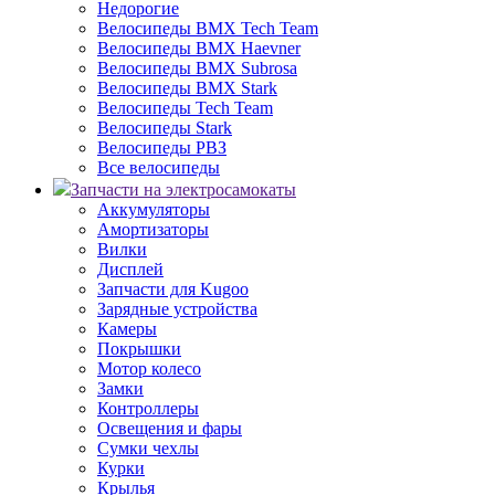
Недорогие
Велосипеды BMX Tech Team
Велосипеды BMX Haevner
Велосипеды BMX Subrosa
Велосипеды BMX Stark
Велосипеды Tech Team
Велосипеды Stark
Велосипеды РВЗ
Все велосипеды
Запчасти на электросамокаты
Аккумуляторы
Амортизаторы
Вилки
Дисплей
Запчасти для Kugoo
Зарядные устройства
Камеры
Покрышки
Мотор колесо
Замки
Контроллеры
Освещения и фары
Сумки чехлы
Курки
Крылья