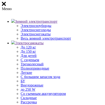
Меню
Зимний электротранспорт
Электросноуборды
Электроснегоходы
Электроснегокаты
Весь зимний электротранспорт
Электросамокаты
До 120 кг
До 150 кг
Для детей
С сиденьем
Трехколесный
Полноприводные
Легкие
С большим запасом хода
БУ
Внедорожные
до 250 W
Со съемным аккумулятором
Складные
Рассрочка