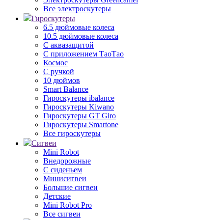
Все электроскутеры
Гироскутеры
6.5 дюймовые колеса
10.5 дюймовые колеса
С аквазащитой
С приложением ТаоТао
Космос
С ручкой
10 дюймов
Smart Balance
Гироскутеры ibalance
Гироскутеры Kiwano
Гироскутеры GT Giro
Гироскутеры Smartone
Все гироскутеры
Сигвеи
Mini Robot
Внедорожные
С сиденьем
Минисигвеи
Большие сигвеи
Детские
Mini Robot Pro
Все сигвеи