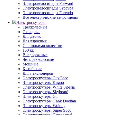
Электровелосипеды Forward
Электровелосипеды Syccyba
Электровелосипеды Furendo
Все электрические велосипеды
Электроскутеры
Трехколесные
Складные
Для двоих
Для взрослых
С широкими колесами
150 кг.
Внедорожные
Четырехколесные
Мощные
Китайские
Для пенсионеров
Электроскутеры CityCoco
Электроскутеры Kugoo
Электроскутеры White Siberia
Электроскутеры Skyboard
Электроскутеры GT
Электроскутеры iTank Doohan
Электроскутеры Wolong
Электроскутеры Super Soco
Электроскутеры Greencamel