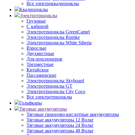
Все электроквадроциклы
Квадроциклы
Электротрициклы
Грузовые
С кабиной
Электротрициклы GreenCamel
Электротрициклы Rutrike
Электротрициклы White Siberia
Взрослые
Двухместные
Для пенсионеров
Трехместные
Китайские
Пассажирские
Электротрициклы Skyboard
Электротрициклы GT
Электротрициклы City Coco
Все электротрициклы
Гольфкары
Тяговые аккумуляторы
Тяговые свинцово-кислотные аккумуляторы
Тяговые аккумуляторы 12 Вольт
Тяговые аккумуляторы 24 Вольт
Тяговые аккумуляторы 48 Вольт