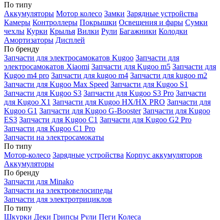
По типу
Аккумуляторы
Мотор колесо
Замки
Зарядные устройства
Камеры
Контроллеры
Покрышки
Освещения и фары
Сумки
чехлы
Курки
Крылья
Вилки
Рули
Багажники
Колодки
Амортизаторы
Дисплей
По бренду
Запчасти для электросамокатов Kugoo
Запчасти для
электросамокатов Xiaomi
Запчасти для Kugoo m5
Запчасти для
Кugoo m4 pro
Запчасти для kugoo m4
Запчасти для kugoo m2
Запчасти для Kugoo Max Speed
Запчасти для Kugoo S1
Запчасти для Kugoo S3
Запчасти для Kugoo S3 Pro
Запчасти
для Kugoo X1
Запчасти для Kugoo HX/HX PRO
Запчасти для
Kugoo G1
Запчасти для Kugoo G-Booster
Запчасти для Kugoo
ES3
Запчасти для Kugoo C1
Запчасти для Kugoo G2 Pro
Запчасти для Kugoo C1 Pro
Запчасти на электросамокаты
По типу
Мотор-колесо
Зарядные устройства
Корпус аккумуляторов
Аккумуляторы
По бренду
Запчасти для Minako
Запчасти на электровелосипеды
Запчасти для электротрициклов
По типу
Шкурки
Деки
Грипсы
Рули
Пеги
Колеса