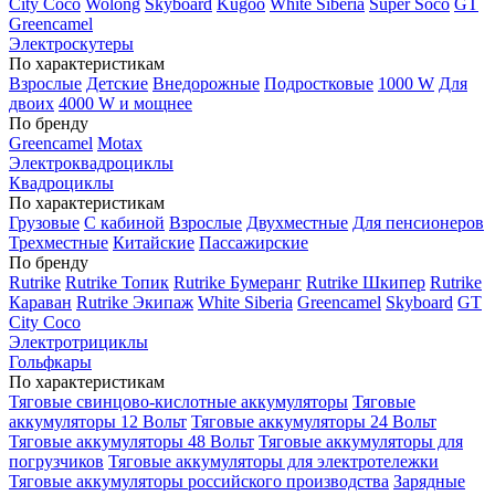
City Coco
Wolong
Skyboard
Kugoo
White Siberia
Super Soco
GT
Greencamel
Электроскутеры
По характеристикам
Взрослые
Детские
Внедорожные
Подростковые
1000 W
Для
двоих
4000 W и мощнее
По бренду
Greencamel
Motax
Электроквадроциклы
Квадроциклы
По характеристикам
Грузовые
С кабиной
Взрослые
Двухместные
Для пенсионеров
Трехместные
Китайские
Пассажирские
По бренду
Rutrike
Rutrike Топик
Rutrike Бумеранг
Rutrike Шкипер
Rutrike
Караван
Rutrike Экипаж
White Siberia
Greencamel
Skyboard
GT
City Coco
Электротрициклы
Гольфкары
По характеристикам
Тяговые свинцово-кислотные аккумуляторы
Тяговые
аккумуляторы 12 Вольт
Тяговые аккумуляторы 24 Вольт
Тяговые аккумуляторы 48 Вольт
Тяговые аккумуляторы для
погрузчиков
Тяговые аккумуляторы для электротележки
Тяговые аккумуляторы российского производства
Зарядные