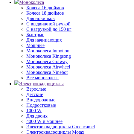
Моноколеса
Колеса 16 дюймов
Колеса 18 дюймов
Для новичков
С выдвижной ручкой
С нагрузкой до 150 кг
Быстрые
Для начинающих
Мощные
Моноколеса Inmotion
Моноколеса Kingsong
Моноколеса Gotway
Моноколеса Airwheel
Моноколеса Ninebot
Все моноколеса
Электроквадроциклы
Взрослые
Детские
Внедорожные
Подростковые
1000 W
Для двоих
4000 W и мощнее
Электроквадроциклы Greencamel
Электроквадроциклы Motax