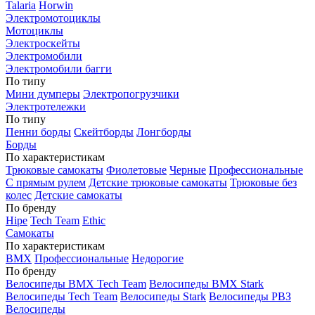
Talaria
Horwin
Электромотоциклы
Мотоциклы
Электроскейты
Электромобили
Электромобили багги
По типу
Мини думперы
Электропогрузчики
Электротележки
По типу
Пенни борды
Скейтборды
Лонгборды
Борды
По характеристикам
Трюковые самокаты
Фиолетовые
Черные
Профессиональные
С прямым рулем
Детские трюковые самокаты
Трюковые без
колес
Детские самокаты
По бренду
Hipe
Tech Team
Ethic
Самокаты
По характеристикам
BMX
Профессиональные
Недорогие
По бренду
Велосипеды BMX Tech Team
Велосипеды BMX Stark
Велосипеды Tech Team
Велосипеды Stark
Велосипеды РВЗ
Велосипеды