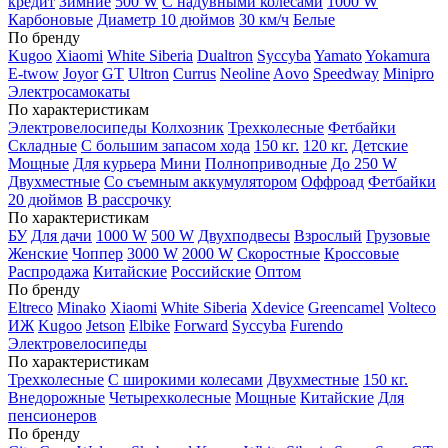
кредит
Зимние
500 W
С надувными колесами
1000 W
Карбоновые
Диаметр 10 дюймов
30 км/ч
Белые
По бренду
Kugoo
Xiaomi
White Siberia
Dualtron
Syccyba
Yamato
Yokamura
E-twow
Joyor
GT
Ultron
Currus
Neoline
Aovo
Speedway
Minipro
Электросамокаты
По характеристикам
Электровелосипеды Колхозник
Трехколесные
Фетбайки
Складные
С большим запасом хода
150 кг.
120 кг.
Детские
Мощные
Для курьера
Мини
Полноприводные
До 250 W
Двухместные
Со съемным аккумулятором
Оффроад
Фетбайки
20 дюймов
В рассрочку
По характеристикам
БУ
Для дачи
1000 W
500 W
Двухподвесы
Взрослый
Грузовые
Женские
Чоппер
3000 W
2000 W
Скоростные
Кроссовые
Распродажа
Китайские
Российские
Оптом
По бренду
Eltreco
Minako
Xiaomi
White Siberia
Xdevice
Greencamel
Volteco
ИЖ
Kugoo
Jetson
Elbike
Forward
Syccyba
Furendo
Электровелосипеды
По характеристикам
Трехколесные
С широкими колесами
Двухместные
150 кг.
Внедорожные
Четырехколесные
Мощные
Китайские
Для
пенсионеров
По бренду