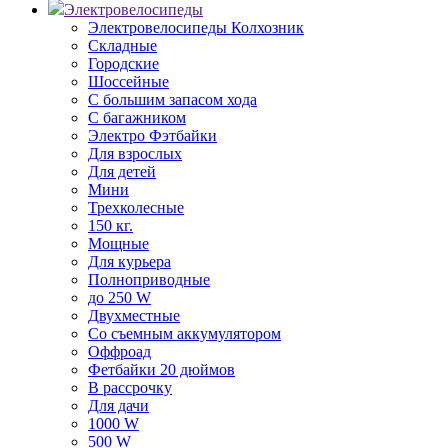
Электровелосипеды
Электровелосипеды Колхозник
Складные
Городские
Шоссейные
С большим запасом хода
С багажником
Электро Фэтбайки
Для взрослых
Для детей
Мини
Трехколесные
150 кг.
Мощные
Для курьера
Полноприводные
до 250 W
Двухместные
Со съемным аккумулятором
Оффроад
Фетбайки 20 дюймов
В рассрочку
Для дачи
1000 W
500 W