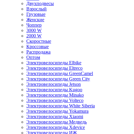
Двухподвесы
Взрослый
Грузовые
Женские
Чоппер
3000 W
2000 W
Скоростные
Кроссовые
Распродажа
Оптом
Электровелосипеды Elbike
Электровелосипеды Eltreco
Электровелосипеды GreenCamel
Электровелосипеды Green City
Электровелосипеды Jetson
Электровелосипеды Kugoo
Электровелосипеды Minako
Электровелосипеды Volteco
Электровелосипеды White Siberia
Электровелосипеды Yokamura
Электровелосипеды Xiaomi
Электровелосипеды Медведь
Электровелосипеды Xdevice
Электровелосипеды ИЖ