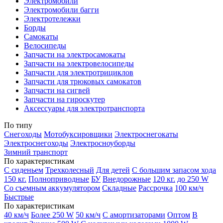
Электромобили
Электромобили багги
Электротележки
Борды
Самокаты
Велосипеды
Запчасти на электросамокаты
Запчасти на электровелосипеды
Запчасти для электротрициклов
Запчасти для трюковых самокатов
Запчасти на сигвей
Запчасти на гироскутер
Аксессуары для электротранспорта
По типу
Снегоходы
Мотобуксировщики
Электроснегокаты
Электроснегоходы
Электросноуборды
Зимний транспорт
По характеристикам
С сиденьем
Трехколесный
Для детей
С большим запасом хода
150 кг.
Полноприводные
БУ
Внедорожные
120 кг.
до 250 W
Со съемным аккумулятором
Складные
Рассрочка
100 км/ч
Быстрые
По характеристикам
40 км/ч
Более 250 W
50 км/ч
С амортизаторами
Оптом
В