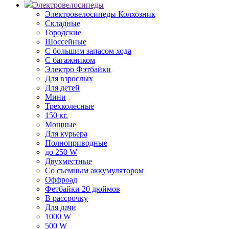
Электровелосипеды
Электровелосипеды Колхозник
Складные
Городские
Шоссейные
С большим запасом хода
С багажником
Электро Фэтбайки
Для взрослых
Для детей
Мини
Трехколесные
150 кг.
Мощные
Для курьера
Полноприводные
до 250 W
Двухместные
Со съемным аккумулятором
Оффроад
Фетбайки 20 дюймов
В рассрочку
Для дачи
1000 W
500 W