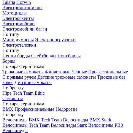
Talaria
Horwin
Электромотоциклы
Мотоциклы
Электроскейты
Электромобили
Электромобили багги
По типу
Мини думперы
Электропогрузчики
Электротележки
По типу
Пенни борды
Скейтборды
Лонгборды
Борды
По характеристикам
Трюковые самокаты
Фиолетовые
Черные
Профессиональные
С прямым рулем
Детские трюковые самокаты
Трюковые без
колес
Детские самокаты
По бренду
Hipe
Tech Team
Ethic
Самокаты
По характеристикам
BMX
Профессиональные
Недорогие
По бренду
Велосипеды BMX Tech Team
Велосипеды BMX Stark
Велосипеды Tech Team
Велосипеды Stark
Велосипеды РВЗ
Велосипеды