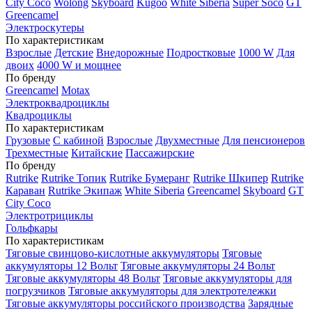
City Coco
Wolong
Skyboard
Kugoo
White Siberia
Super Soco
GT
Greencamel
Электроскутеры
По характеристикам
Взрослые
Детские
Внедорожные
Подростковые
1000 W
Для
двоих
4000 W и мощнее
По бренду
Greencamel
Motax
Электроквадроциклы
Квадроциклы
По характеристикам
Грузовые
С кабиной
Взрослые
Двухместные
Для пенсионеров
Трехместные
Китайские
Пассажирские
По бренду
Rutrike
Rutrike Топик
Rutrike Бумеранг
Rutrike Шкипер
Rutrike
Караван
Rutrike Экипаж
White Siberia
Greencamel
Skyboard
GT
City Coco
Электротрициклы
Гольфкары
По характеристикам
Тяговые свинцово-кислотные аккумуляторы
Тяговые
аккумуляторы 12 Вольт
Тяговые аккумуляторы 24 Вольт
Тяговые аккумуляторы 48 Вольт
Тяговые аккумуляторы для
погрузчиков
Тяговые аккумуляторы для электротележки
Тяговые аккумуляторы российского производства
Зарядные