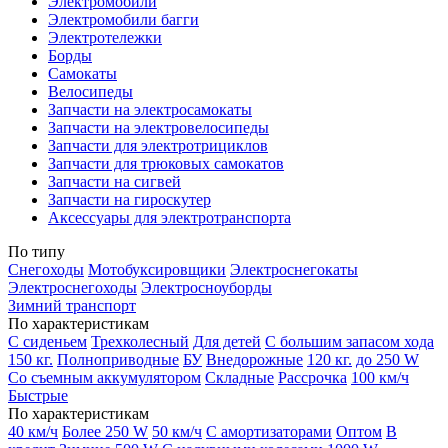
Электромобили
Электромобили багги
Электротележки
Борды
Самокаты
Велосипеды
Запчасти на электросамокаты
Запчасти на электровелосипеды
Запчасти для электротрициклов
Запчасти для трюковых самокатов
Запчасти на сигвей
Запчасти на гироскутер
Аксессуары для электротранспорта
По типу
Снегоходы
Мотобуксировщики
Электроснегокаты
Электроснегоходы
Электросноуборды
Зимний транспорт
По характеристикам
С сиденьем
Трехколесный
Для детей
С большим запасом хода
150 кг.
Полноприводные
БУ
Внедорожные
120 кг.
до 250 W
Со съемным аккумулятором
Складные
Рассрочка
100 км/ч
Быстрые
По характеристикам
40 км/ч
Более 250 W
50 км/ч
С амортизаторами
Оптом
В