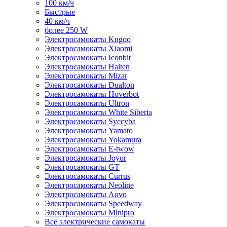
100 км/ч
Быстрые
40 км/ч
более 250 W
Электросамокаты Kugoo
Электросамокаты Xiaomi
Электросамокаты Iconbit
Электросамокаты Halten
Электросамокаты Mizar
Электросамокаты Dualton
Электросамокаты Hoverbot
Электросамокаты Ultron
Электросамокаты White Siberia
Электросамокаты Syccyba
Электросамокаты Yamato
Электросамокаты Yokamura
Электросамокаты E-twow
Электросамокаты Joyor
Электросамокаты GT
Электросамокаты Currus
Электросамокаты Neoline
Электросамокаты Aovo
Электросамокаты Speedway
Электросамокаты Minipro
Все электрические самокаты