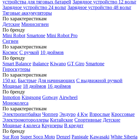
устройства для тяговых батарей
Зарядное устройство 12 вольт
Зарядное устройство 24 вольт
Зарядное устройство 48 вольт
Тяговые аккумуляторы
По характеристикам
Детские
Минисигвеи
По бренду
Mini Robot
Smartone
Mini Robot Pro
Сигвеи
По характеристикам
Космос
С ручкой
10 дюймов
По бренду
Smart Balance
ibalance
Kiwano
GT Giro
Smartone
Гироскутеры
По характеристикам
150 кг.
Быстрые
Для начинающих
С выдвижной ручкой
Мощные
18 дюймов
16 дюймов
По бренду
Inmotion
Kingsong
Gotway
Airwheel
Моноколеса
По характеристикам
Электропитбайки
Чоппер
Эндуро
4 Kw
Взрослые
Кроссовые
Электромотороллеры
Китайские
Спортивные
Детские
Мощные
4 колеса
Круизеры
В кредит
По бренду
Sur Ron
Super Soco Moto
Denzel
Panigale
Kawasaki
White Siberia