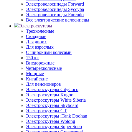
Электровелосипеды Forward
Электровелосипеды Syccyba
Электровелосипеды Furendo
Все электрические велосипеды
Электроскутеры
Трехколесные
Складные
Для двоих
Для взрослых
С широкими колесами
150 кг.
Внедорожные
Четырехколесные
Мощные
Китайские
Для пенсионеров
Электроскутеры CityCoco
Электроскутеры Kugoo
Электроскутеры White Siberia
Электроскутеры Skyboard
Электроскутеры GT
Электроскутеры iTank Doohan
Электроскутеры Wolong
Электроскутеры Super Soco
Электроскутеры Greencamel