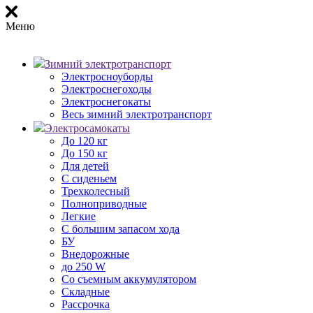
Меню
Зимний электротранспорт
Электросноуборды
Электроснегоходы
Электроснегокаты
Весь зимний электротранспорт
Электросамокаты
До 120 кг
До 150 кг
Для детей
С сиденьем
Трехколесный
Полноприводные
Легкие
С большим запасом хода
БУ
Внедорожные
до 250 W
Со съемным аккумулятором
Складные
Рассрочка