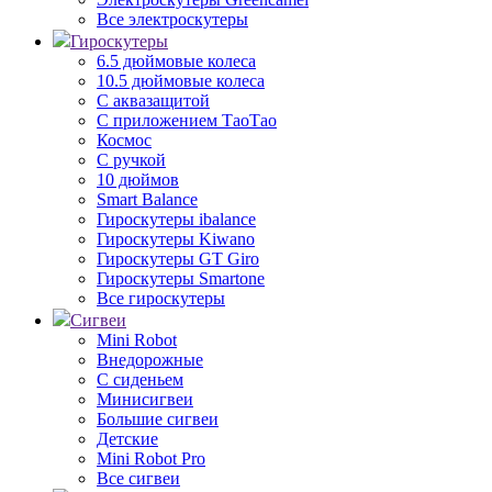
Все электроскутеры
Гироскутеры
6.5 дюймовые колеса
10.5 дюймовые колеса
С аквазащитой
С приложением ТаоТао
Космос
С ручкой
10 дюймов
Smart Balance
Гироскутеры ibalance
Гироскутеры Kiwano
Гироскутеры GT Giro
Гироскутеры Smartone
Все гироскутеры
Сигвеи
Mini Robot
Внедорожные
С сиденьем
Минисигвеи
Большие сигвеи
Детские
Mini Robot Pro
Все сигвеи