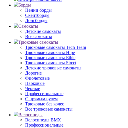
Борды
Пенни борды
Скейтборды
Лонгборды
Самокаты
Детские самокаты
Все самокаты
Трюковые самокаты
Трюковые самокаты Tech Team
Трюковые самокаты Hipe
Трюковые самокаты Ethic
Трюковые самокаты Street
Детские трюковые самокаты
Дорогие
Фиолетовые
Парковые
Черные
Профессиональные
С прямым рулем
Трюковые без колес
Все трюковые самокаты
Велосипеды
Велосипеды BMX
Профессиональные