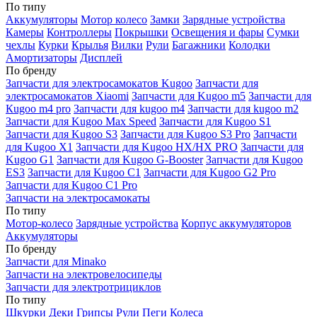
По типу
Аккумуляторы
Мотор колесо
Замки
Зарядные устройства
Камеры
Контроллеры
Покрышки
Освещения и фары
Сумки
чехлы
Курки
Крылья
Вилки
Рули
Багажники
Колодки
Амортизаторы
Дисплей
По бренду
Запчасти для электросамокатов Kugoo
Запчасти для
электросамокатов Xiaomi
Запчасти для Kugoo m5
Запчасти для
Кugoo m4 pro
Запчасти для kugoo m4
Запчасти для kugoo m2
Запчасти для Kugoo Max Speed
Запчасти для Kugoo S1
Запчасти для Kugoo S3
Запчасти для Kugoo S3 Pro
Запчасти
для Kugoo X1
Запчасти для Kugoo HX/HX PRO
Запчасти для
Kugoo G1
Запчасти для Kugoo G-Booster
Запчасти для Kugoo
ES3
Запчасти для Kugoo C1
Запчасти для Kugoo G2 Pro
Запчасти для Kugoo C1 Pro
Запчасти на электросамокаты
По типу
Мотор-колесо
Зарядные устройства
Корпус аккумуляторов
Аккумуляторы
По бренду
Запчасти для Minako
Запчасти на электровелосипеды
Запчасти для электротрициклов
По типу
Шкурки
Деки
Грипсы
Рули
Пеги
Колеса