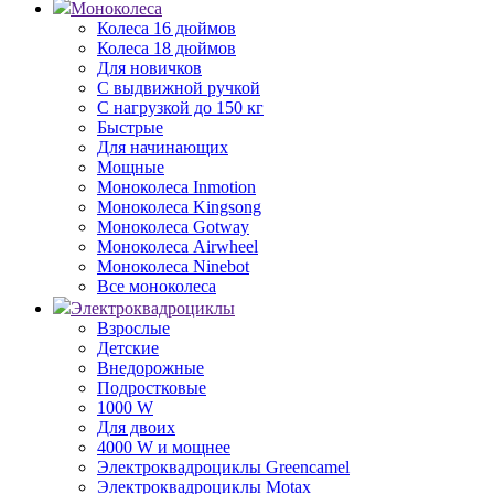
Моноколеса
Колеса 16 дюймов
Колеса 18 дюймов
Для новичков
С выдвижной ручкой
С нагрузкой до 150 кг
Быстрые
Для начинающих
Мощные
Моноколеса Inmotion
Моноколеса Kingsong
Моноколеса Gotway
Моноколеса Airwheel
Моноколеса Ninebot
Все моноколеса
Электроквадроциклы
Взрослые
Детские
Внедорожные
Подростковые
1000 W
Для двоих
4000 W и мощнее
Электроквадроциклы Greencamel
Электроквадроциклы Motax