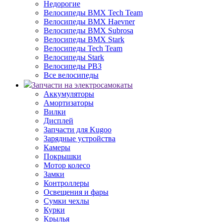
Недорогие
Велосипеды BMX Tech Team
Велосипеды BMX Haevner
Велосипеды BMX Subrosa
Велосипеды BMX Stark
Велосипеды Tech Team
Велосипеды Stark
Велосипеды РВЗ
Все велосипеды
Запчасти на электросамокаты
Аккумуляторы
Амортизаторы
Вилки
Дисплей
Запчасти для Kugoo
Зарядные устройства
Камеры
Покрышки
Мотор колесо
Замки
Контроллеры
Освещения и фары
Сумки чехлы
Курки
Крылья