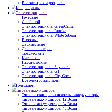
Все электроквадроциклы
Квадроциклы
Электротрициклы
Грузовые
С кабиной
Электротрициклы GreenCamel
Электротрициклы Rutrike
Электротрициклы White Siberia
Взрослые
Двухместные
Для пенсионеров
Трехместные
Китайские
Пассажирские
Электротрициклы Skyboard
Электротрициклы GT
Электротрициклы City Coco
Все электротрициклы
Гольфкары
Тяговые аккумуляторы
Тяговые свинцово-кислотные аккумуляторы
Тяговые аккумуляторы 12 Вольт
Тяговые аккумуляторы 24 Вольт
Тяговые аккумуляторы 48 Вольт