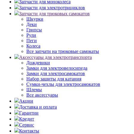
Запчасти для моноколеса
Запчасти для электротрициклов
Запчасти для трюковых самокатов
Шкурки
Деки
Грипсы
Рули
Пеги
Колеса
Все запчати на трюковые самокаты
Аксессуары для электротранспорта
Дождевики
Замки для электровелосипеда
Замки для электросамокатов
Набор защиты для катания
Сумки-чехлы для электросамокатов
Шлемы
Все аксессуары
Акции
Доставка и оплата
Гарантии
Кредит
Сервис
Контакты