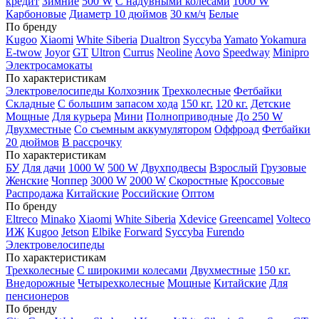
кредит
Зимние
500 W
С надувными колесами
1000 W
Карбоновые
Диаметр 10 дюймов
30 км/ч
Белые
По бренду
Kugoo
Xiaomi
White Siberia
Dualtron
Syccyba
Yamato
Yokamura
E-twow
Joyor
GT
Ultron
Currus
Neoline
Aovo
Speedway
Minipro
Электросамокаты
По характеристикам
Электровелосипеды Колхозник
Трехколесные
Фетбайки
Складные
С большим запасом хода
150 кг.
120 кг.
Детские
Мощные
Для курьера
Мини
Полноприводные
До 250 W
Двухместные
Со съемным аккумулятором
Оффроад
Фетбайки
20 дюймов
В рассрочку
По характеристикам
БУ
Для дачи
1000 W
500 W
Двухподвесы
Взрослый
Грузовые
Женские
Чоппер
3000 W
2000 W
Скоростные
Кроссовые
Распродажа
Китайские
Российские
Оптом
По бренду
Eltreco
Minako
Xiaomi
White Siberia
Xdevice
Greencamel
Volteco
ИЖ
Kugoo
Jetson
Elbike
Forward
Syccyba
Furendo
Электровелосипеды
По характеристикам
Трехколесные
С широкими колесами
Двухместные
150 кг.
Внедорожные
Четырехколесные
Мощные
Китайские
Для
пенсионеров
По бренду