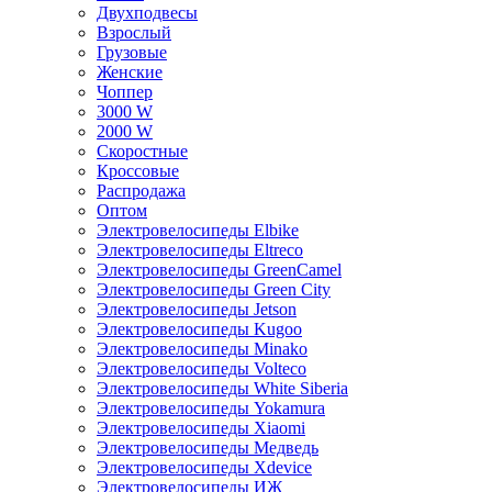
Двухподвесы
Взрослый
Грузовые
Женские
Чоппер
3000 W
2000 W
Скоростные
Кроссовые
Распродажа
Оптом
Электровелосипеды Elbike
Электровелосипеды Eltreco
Электровелосипеды GreenCamel
Электровелосипеды Green City
Электровелосипеды Jetson
Электровелосипеды Kugoo
Электровелосипеды Minako
Электровелосипеды Volteco
Электровелосипеды White Siberia
Электровелосипеды Yokamura
Электровелосипеды Xiaomi
Электровелосипеды Медведь
Электровелосипеды Xdevice
Электровелосипеды ИЖ