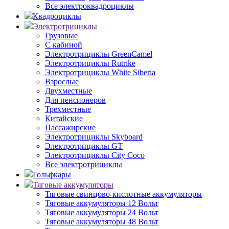
Все электроквадроциклы
Квадроциклы
Электротрициклы
Грузовые
С кабиной
Электротрициклы GreenCamel
Электротрициклы Rutrike
Электротрициклы White Siberia
Взрослые
Двухместные
Для пенсионеров
Трехместные
Китайские
Пассажирские
Электротрициклы Skyboard
Электротрициклы GT
Электротрициклы City Coco
Все электротрициклы
Гольфкары
Тяговые аккумуляторы
Тяговые свинцово-кислотные аккумуляторы
Тяговые аккумуляторы 12 Вольт
Тяговые аккумуляторы 24 Вольт
Тяговые аккумуляторы 48 Вольт