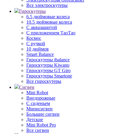
Все электроскутеры
Гироскутеры
6.5 дюймовые колеса
10.5 дюймовые колеса
С аквазащитой
С приложением ТаоТао
Космос
С ручкой
10 дюймов
Smart Balance
Гироскутеры ibalance
Гироскутеры Kiwano
Гироскутеры GT Giro
Гироскутеры Smartone
Все гироскутеры
Сигвеи
Mini Robot
Внедорожные
С сиденьем
Минисигвеи
Большие сигвеи
Детские
Mini Robot Pro
Все сигвеи