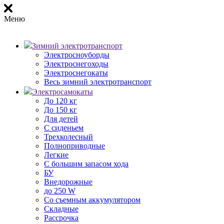
Меню
Зимний электротранспорт
Электросноуборды
Электроснегоходы
Электроснегокаты
Весь зимний электротранспорт
Электросамокаты
До 120 кг
До 150 кг
Для детей
С сиденьем
Трехколесный
Полноприводные
Легкие
С большим запасом хода
БУ
Внедорожные
до 250 W
Со съемным аккумулятором
Складные
Рассрочка