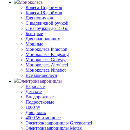
Моноколеса
Колеса 16 дюймов
Колеса 18 дюймов
Для новичков
С выдвижной ручкой
С нагрузкой до 150 кг
Быстрые
Для начинающих
Мощные
Моноколеса Inmotion
Моноколеса Kingsong
Моноколеса Gotway
Моноколеса Airwheel
Моноколеса Ninebot
Все моноколеса
Электроквадроциклы
Взрослые
Детские
Внедорожные
Подростковые
1000 W
Для двоих
4000 W и мощнее
Электроквадроциклы Greencamel
Электроквадроциклы Motax