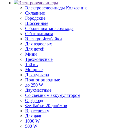
Электровелосипеды
Электровелосипеды Колхозник
Складные
Городские
Шоссейные
С большим запасом хода
С багажником
Электро Фэтбайки
Для взрослых
Для детей
Мини
Трехколесные
150 кг.
Мощные
Для курьера
Полноприводные
до 250 W
Двухместные
Со съемным аккумулятором
Оффроад
Фетбайки 20 дюймов
В рассрочку
Для дачи
1000 W
500 W