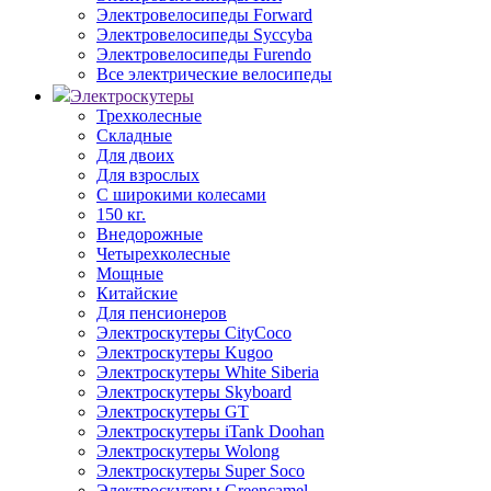
Электровелосипеды Forward
Электровелосипеды Syccyba
Электровелосипеды Furendo
Все электрические велосипеды
Электроскутеры
Трехколесные
Складные
Для двоих
Для взрослых
С широкими колесами
150 кг.
Внедорожные
Четырехколесные
Мощные
Китайские
Для пенсионеров
Электроскутеры CityCoco
Электроскутеры Kugoo
Электроскутеры White Siberia
Электроскутеры Skyboard
Электроскутеры GT
Электроскутеры iTank Doohan
Электроскутеры Wolong
Электроскутеры Super Soco
Электроскутеры Greencamel