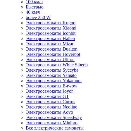
100 км/ч
Быстрые
40 км/ч
более 250 W
Электросамокаты Kugoo
Электросамокаты Xiaomi
Электросамокаты Iconbit
Электросамокаты Halten
Электросамокаты Mizar
Электросамокаты Dualton
Электросамокаты Hoverbot
Электросамокаты Ultron
Электросамокаты White Siberia
Электросамокаты Syccyba
Электросамокаты Yamato
Электросамокаты Yokamura
Электросамокаты E-twow
Электросамокаты Joyor
Электросамокаты GT
Электросамокаты Currus
Электросамокаты Neoline
Электросамокаты Aovo
Электросамокаты Speedway
Электросамокаты Minipro
Все электрические самокаты