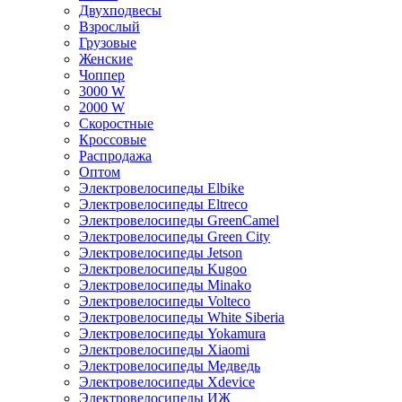
Двухподвесы
Взрослый
Грузовые
Женские
Чоппер
3000 W
2000 W
Скоростные
Кроссовые
Распродажа
Оптом
Электровелосипеды Elbike
Электровелосипеды Eltreco
Электровелосипеды GreenCamel
Электровелосипеды Green City
Электровелосипеды Jetson
Электровелосипеды Kugoo
Электровелосипеды Minako
Электровелосипеды Volteco
Электровелосипеды White Siberia
Электровелосипеды Yokamura
Электровелосипеды Xiaomi
Электровелосипеды Медведь
Электровелосипеды Xdevice
Электровелосипеды ИЖ