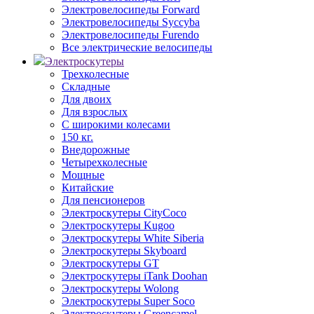
Электровелосипеды Forward
Электровелосипеды Syccyba
Электровелосипеды Furendo
Все электрические велосипеды
Электроскутеры
Трехколесные
Складные
Для двоих
Для взрослых
С широкими колесами
150 кг.
Внедорожные
Четырехколесные
Мощные
Китайские
Для пенсионеров
Электроскутеры CityCoco
Электроскутеры Kugoo
Электроскутеры White Siberia
Электроскутеры Skyboard
Электроскутеры GT
Электроскутеры iTank Doohan
Электроскутеры Wolong
Электроскутеры Super Soco
Электроскутеры Greencamel