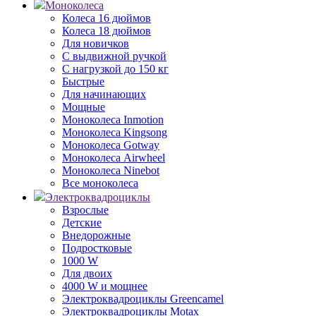
Моноколеса
Колеса 16 дюймов
Колеса 18 дюймов
Для новичков
С выдвижной ручкой
С нагрузкой до 150 кг
Быстрые
Для начинающих
Мощные
Моноколеса Inmotion
Моноколеса Kingsong
Моноколеса Gotway
Моноколеса Airwheel
Моноколеса Ninebot
Все моноколеса
Электроквадроциклы
Взрослые
Детские
Внедорожные
Подростковые
1000 W
Для двоих
4000 W и мощнее
Электроквадроциклы Greencamel
Электроквадроциклы Motax