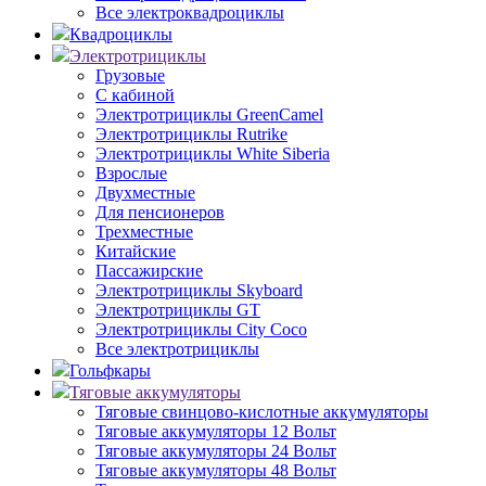
Все электроквадроциклы
Квадроциклы
Электротрициклы
Грузовые
С кабиной
Электротрициклы GreenCamel
Электротрициклы Rutrike
Электротрициклы White Siberia
Взрослые
Двухместные
Для пенсионеров
Трехместные
Китайские
Пассажирские
Электротрициклы Skyboard
Электротрициклы GT
Электротрициклы City Coco
Все электротрициклы
Гольфкары
Тяговые аккумуляторы
Тяговые свинцово-кислотные аккумуляторы
Тяговые аккумуляторы 12 Вольт
Тяговые аккумуляторы 24 Вольт
Тяговые аккумуляторы 48 Вольт