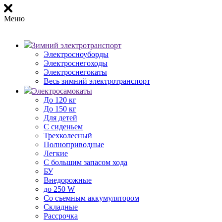
Меню
Зимний электротранспорт
Электросноуборды
Электроснегоходы
Электроснегокаты
Весь зимний электротранспорт
Электросамокаты
До 120 кг
До 150 кг
Для детей
С сиденьем
Трехколесный
Полноприводные
Легкие
С большим запасом хода
БУ
Внедорожные
до 250 W
Со съемным аккумулятором
Складные
Рассрочка