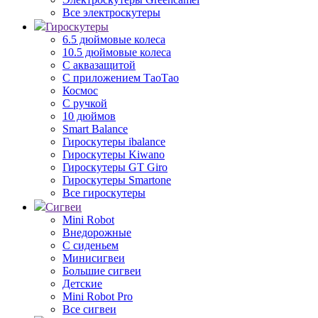
Все электроскутеры
Гироскутеры
6.5 дюймовые колеса
10.5 дюймовые колеса
С аквазащитой
С приложением ТаоТао
Космос
С ручкой
10 дюймов
Smart Balance
Гироскутеры ibalance
Гироскутеры Kiwano
Гироскутеры GT Giro
Гироскутеры Smartone
Все гироскутеры
Сигвеи
Mini Robot
Внедорожные
С сиденьем
Минисигвеи
Большие сигвеи
Детские
Mini Robot Pro
Все сигвеи