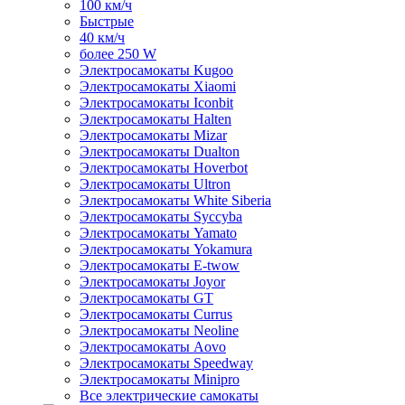
100 км/ч
Быстрые
40 км/ч
более 250 W
Электросамокаты Kugoo
Электросамокаты Xiaomi
Электросамокаты Iconbit
Электросамокаты Halten
Электросамокаты Mizar
Электросамокаты Dualton
Электросамокаты Hoverbot
Электросамокаты Ultron
Электросамокаты White Siberia
Электросамокаты Syccyba
Электросамокаты Yamato
Электросамокаты Yokamura
Электросамокаты E-twow
Электросамокаты Joyor
Электросамокаты GT
Электросамокаты Currus
Электросамокаты Neoline
Электросамокаты Aovo
Электросамокаты Speedway
Электросамокаты Minipro
Все электрические самокаты