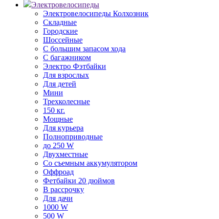
Электровелосипеды
Электровелосипеды Колхозник
Складные
Городские
Шоссейные
С большим запасом хода
С багажником
Электро Фэтбайки
Для взрослых
Для детей
Мини
Трехколесные
150 кг.
Мощные
Для курьера
Полноприводные
до 250 W
Двухместные
Со съемным аккумулятором
Оффроад
Фетбайки 20 дюймов
В рассрочку
Для дачи
1000 W
500 W