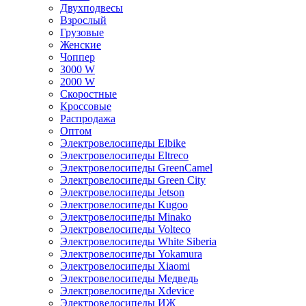
Двухподвесы
Взрослый
Грузовые
Женские
Чоппер
3000 W
2000 W
Скоростные
Кроссовые
Распродажа
Оптом
Электровелосипеды Elbike
Электровелосипеды Eltreco
Электровелосипеды GreenCamel
Электровелосипеды Green City
Электровелосипеды Jetson
Электровелосипеды Kugoo
Электровелосипеды Minako
Электровелосипеды Volteco
Электровелосипеды White Siberia
Электровелосипеды Yokamura
Электровелосипеды Xiaomi
Электровелосипеды Медведь
Электровелосипеды Xdevice
Электровелосипеды ИЖ