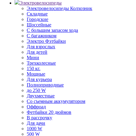
Электровелосипеды
Электровелосипеды Колхозник
Складные
Городские
Шоссейные
С большим запасом хода
С багажником
Электро Фэтбайки
Для взрослых
Для детей
Мини
Трехколесные
150 кг.
Мощные
Для курьера
Полноприводные
до 250 W
Двухместные
Со съемным аккумулятором
Оффроад
Фетбайки 20 дюймов
В рассрочку
Для дачи
1000 W
500 W