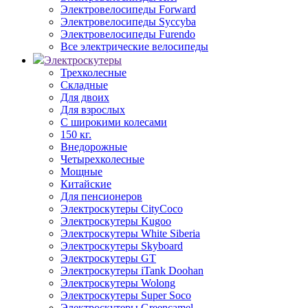
Электровелосипеды Forward
Электровелосипеды Syccyba
Электровелосипеды Furendo
Все электрические велосипеды
Электроскутеры
Трехколесные
Складные
Для двоих
Для взрослых
С широкими колесами
150 кг.
Внедорожные
Четырехколесные
Мощные
Китайские
Для пенсионеров
Электроскутеры CityCoco
Электроскутеры Kugoo
Электроскутеры White Siberia
Электроскутеры Skyboard
Электроскутеры GT
Электроскутеры iTank Doohan
Электроскутеры Wolong
Электроскутеры Super Soco
Электроскутеры Greencamel