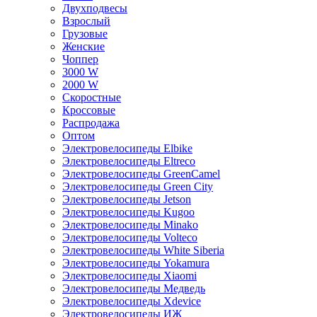
Двухподвесы
Взрослый
Грузовые
Женские
Чоппер
3000 W
2000 W
Скоростные
Кроссовые
Распродажа
Оптом
Электровелосипеды Elbike
Электровелосипеды Eltreco
Электровелосипеды GreenCamel
Электровелосипеды Green City
Электровелосипеды Jetson
Электровелосипеды Kugoo
Электровелосипеды Minako
Электровелосипеды Volteco
Электровелосипеды White Siberia
Электровелосипеды Yokamura
Электровелосипеды Xiaomi
Электровелосипеды Медведь
Электровелосипеды Xdevice
Электровелосипеды ИЖ