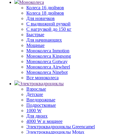
Моноколеса
Колеса 16 дюймов
Колеса 18 дюймов
Для новичков
С выдвижной ручкой
С нагрузкой до 150 кг
Быстрые
Для начинающих
Мощные
Моноколеса Inmotion
Моноколеса Kingsong
Моноколеса Gotway
Моноколеса Airwheel
Моноколеса Ninebot
Все моноколеса
Электроквадроциклы
Взрослые
Детские
Внедорожные
Подростковые
1000 W
Для двоих
4000 W и мощнее
Электроквадроциклы Greencamel
Электроквадроциклы Motax