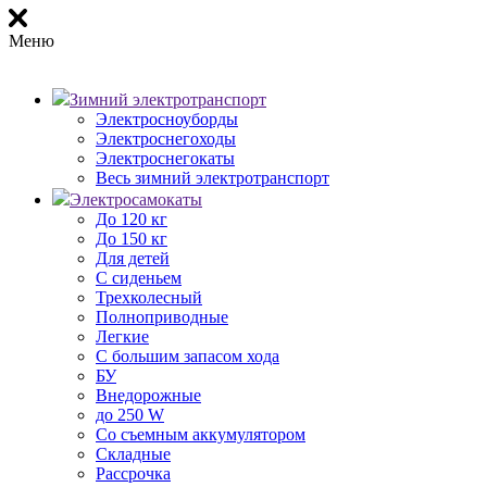
Меню
Зимний электротранспорт
Электросноуборды
Электроснегоходы
Электроснегокаты
Весь зимний электротранспорт
Электросамокаты
До 120 кг
До 150 кг
Для детей
С сиденьем
Трехколесный
Полноприводные
Легкие
С большим запасом хода
БУ
Внедорожные
до 250 W
Со съемным аккумулятором
Складные
Рассрочка