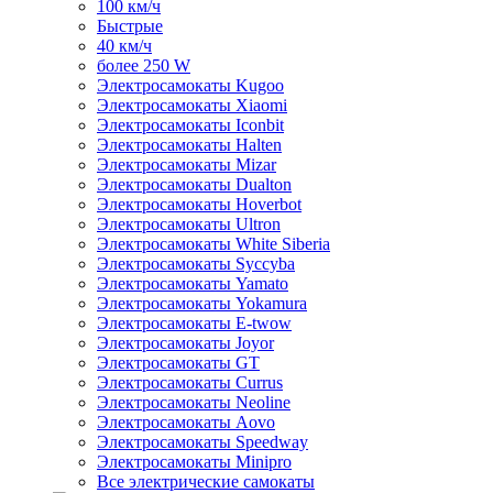
100 км/ч
Быстрые
40 км/ч
более 250 W
Электросамокаты Kugoo
Электросамокаты Xiaomi
Электросамокаты Iconbit
Электросамокаты Halten
Электросамокаты Mizar
Электросамокаты Dualton
Электросамокаты Hoverbot
Электросамокаты Ultron
Электросамокаты White Siberia
Электросамокаты Syccyba
Электросамокаты Yamato
Электросамокаты Yokamura
Электросамокаты E-twow
Электросамокаты Joyor
Электросамокаты GT
Электросамокаты Currus
Электросамокаты Neoline
Электросамокаты Aovo
Электросамокаты Speedway
Электросамокаты Minipro
Все электрические самокаты