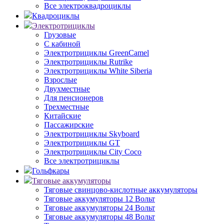
Все электроквадроциклы
Квадроциклы
Электротрициклы
Грузовые
С кабиной
Электротрициклы GreenCamel
Электротрициклы Rutrike
Электротрициклы White Siberia
Взрослые
Двухместные
Для пенсионеров
Трехместные
Китайские
Пассажирские
Электротрициклы Skyboard
Электротрициклы GT
Электротрициклы City Coco
Все электротрициклы
Гольфкары
Тяговые аккумуляторы
Тяговые свинцово-кислотные аккумуляторы
Тяговые аккумуляторы 12 Вольт
Тяговые аккумуляторы 24 Вольт
Тяговые аккумуляторы 48 Вольт