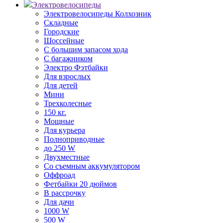
Электровелосипеды
Электровелосипеды Колхозник
Складные
Городские
Шоссейные
С большим запасом хода
С багажником
Электро Фэтбайки
Для взрослых
Для детей
Мини
Трехколесные
150 кг.
Мощные
Для курьера
Полноприводные
до 250 W
Двухместные
Со съемным аккумулятором
Оффроад
Фетбайки 20 дюймов
В рассрочку
Для дачи
1000 W
500 W