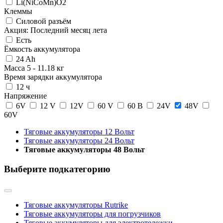
Li(NiCoMn)O2
Клеммы
Силовой разъём
Акция: Последний месяц лета
Есть
Ёмкость аккумулятора
24 Ah
Масса
5
-
11.18
кг
Время зарядки аккумулятора
12 ч
Напряжение
6V
12 V
12V
60 V
60 В
24V
48V
60V
Тяговые аккумуляторы 12 Вольт
Тяговые аккумуляторы 24 Вольт
Тяговые аккумуляторы 48 Вольт
Выберите подкатегорию
Тяговые аккумуляторы Rutrike
Тяговые аккумуляторы для погрузчиков
Тяговые аккумуляторы для электротележки