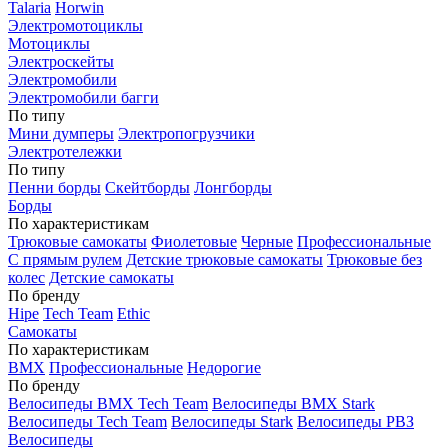
Talaria
Horwin
Электромотоциклы
Мотоциклы
Электроскейты
Электромобили
Электромобили багги
По типу
Мини думперы
Электропогрузчики
Электротележки
По типу
Пенни борды
Скейтборды
Лонгборды
Борды
По характеристикам
Трюковые самокаты
Фиолетовые
Черные
Профессиональные
С прямым рулем
Детские трюковые самокаты
Трюковые без
колес
Детские самокаты
По бренду
Hipe
Tech Team
Ethic
Самокаты
По характеристикам
BMX
Профессиональные
Недорогие
По бренду
Велосипеды BMX Tech Team
Велосипеды BMX Stark
Велосипеды Tech Team
Велосипеды Stark
Велосипеды РВЗ
Велосипеды