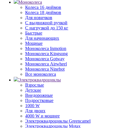
Моноколеса
Колеса 16 дюймов
Колеса 18 дюймов
Для новичков
С выдвижной ручкой
С нагрузкой до 150 кг
Быстрые
Для начинающих
Мощные
Моноколеса Inmotion
Моноколеса Kingsong
Моноколеса Gotway
Моноколеса Airwheel
Моноколеса Ninebot
Все моноколеса
Электроквадроциклы
Взрослые
Детские
Внедорожные
Подростковые
1000 W
Для двоих
4000 W и мощнее
Электроквадроциклы Greencamel
Электроквадроциклы Motax