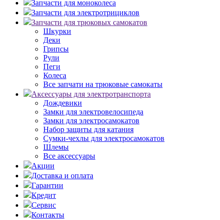
Запчасти для моноколеса
Запчасти для электротрициклов
Запчасти для трюковых самокатов
Шкурки
Деки
Грипсы
Рули
Пеги
Колеса
Все запчати на трюковые самокаты
Аксессуары для электротранспорта
Дождевики
Замки для электровелосипеда
Замки для электросамокатов
Набор защиты для катания
Сумки-чехлы для электросамокатов
Шлемы
Все аксессуары
Акции
Доставка и оплата
Гарантии
Кредит
Сервис
Контакты