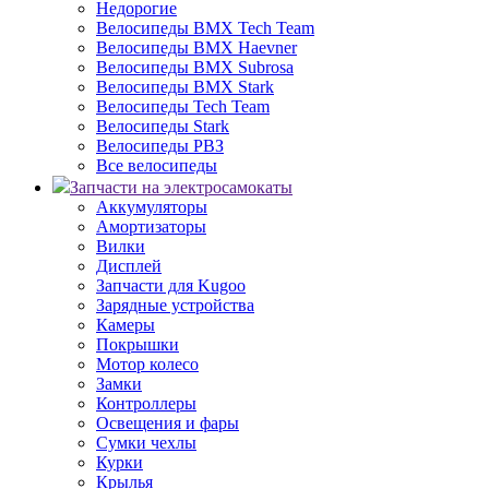
Недорогие
Велосипеды BMX Tech Team
Велосипеды BMX Haevner
Велосипеды BMX Subrosa
Велосипеды BMX Stark
Велосипеды Tech Team
Велосипеды Stark
Велосипеды РВЗ
Все велосипеды
Запчасти на электросамокаты
Аккумуляторы
Амортизаторы
Вилки
Дисплей
Запчасти для Kugoo
Зарядные устройства
Камеры
Покрышки
Мотор колесо
Замки
Контроллеры
Освещения и фары
Сумки чехлы
Курки
Крылья