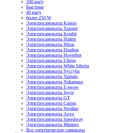
100 км/ч
Быстрые
40 км/ч
более 250 W
Электросамокаты Kugoo
Электросамокаты Xiaomi
Электросамокаты Iconbit
Электросамокаты Halten
Электросамокаты Mizar
Электросамокаты Dualton
Электросамокаты Hoverbot
Электросамокаты Ultron
Электросамокаты White Siberia
Электросамокаты Syccyba
Электросамокаты Yamato
Электросамокаты Yokamura
Электросамокаты E-twow
Электросамокаты Joyor
Электросамокаты GT
Электросамокаты Currus
Электросамокаты Neoline
Электросамокаты Aovo
Электросамокаты Speedway
Электросамокаты Minipro
Все электрические самокаты