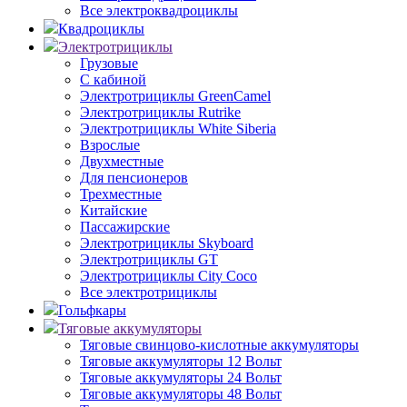
Все электроквадроциклы
Квадроциклы
Электротрициклы
Грузовые
С кабиной
Электротрициклы GreenCamel
Электротрициклы Rutrike
Электротрициклы White Siberia
Взрослые
Двухместные
Для пенсионеров
Трехместные
Китайские
Пассажирские
Электротрициклы Skyboard
Электротрициклы GT
Электротрициклы City Coco
Все электротрициклы
Гольфкары
Тяговые аккумуляторы
Тяговые свинцово-кислотные аккумуляторы
Тяговые аккумуляторы 12 Вольт
Тяговые аккумуляторы 24 Вольт
Тяговые аккумуляторы 48 Вольт