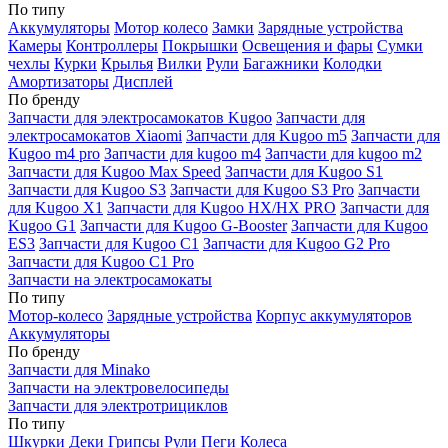
По типу
Аккумуляторы
Мотор колесо
Замки
Зарядные устройства
Камеры
Контроллеры
Покрышки
Освещения и фары
Сумки
чехлы
Курки
Крылья
Вилки
Рули
Багажники
Колодки
Амортизаторы
Дисплей
По бренду
Запчасти для электросамокатов Kugoo
Запчасти для
электросамокатов Xiaomi
Запчасти для Kugoo m5
Запчасти для
Кugoo m4 pro
Запчасти для kugoo m4
Запчасти для kugoo m2
Запчасти для Kugoo Max Speed
Запчасти для Kugoo S1
Запчасти для Kugoo S3
Запчасти для Kugoo S3 Pro
Запчасти
для Kugoo X1
Запчасти для Kugoo HX/HX PRO
Запчасти для
Kugoo G1
Запчасти для Kugoo G-Booster
Запчасти для Kugoo
ES3
Запчасти для Kugoo C1
Запчасти для Kugoo G2 Pro
Запчасти для Kugoo C1 Pro
Запчасти на электросамокаты
По типу
Мотор-колесо
Зарядные устройства
Корпус аккумуляторов
Аккумуляторы
По бренду
Запчасти для Minako
Запчасти на электровелосипеды
Запчасти для электротрициклов
По типу
Шкурки
Деки
Грипсы
Рули
Пеги
Колеса