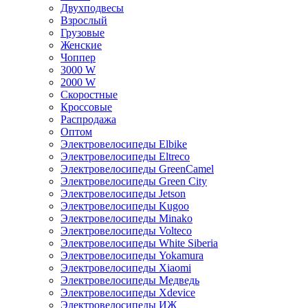
Двухподвесы
Взрослый
Грузовые
Женские
Чоппер
3000 W
2000 W
Скоростные
Кроссовые
Распродажа
Оптом
Электровелосипеды Elbike
Электровелосипеды Eltreco
Электровелосипеды GreenCamel
Электровелосипеды Green City
Электровелосипеды Jetson
Электровелосипеды Kugoo
Электровелосипеды Minako
Электровелосипеды Volteco
Электровелосипеды White Siberia
Электровелосипеды Yokamura
Электровелосипеды Xiaomi
Электровелосипеды Медведь
Электровелосипеды Xdevice
Электровелосипеды ИЖ