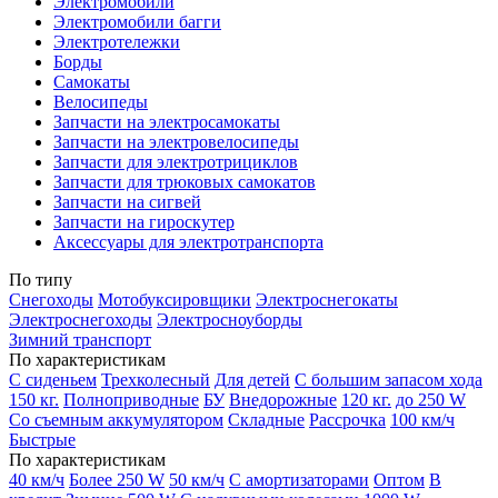
Электромобили
Электромобили багги
Электротележки
Борды
Самокаты
Велосипеды
Запчасти на электросамокаты
Запчасти на электровелосипеды
Запчасти для электротрициклов
Запчасти для трюковых самокатов
Запчасти на сигвей
Запчасти на гироскутер
Аксессуары для электротранспорта
По типу
Снегоходы
Мотобуксировщики
Электроснегокаты
Электроснегоходы
Электросноуборды
Зимний транспорт
По характеристикам
С сиденьем
Трехколесный
Для детей
С большим запасом хода
150 кг.
Полноприводные
БУ
Внедорожные
120 кг.
до 250 W
Со съемным аккумулятором
Складные
Рассрочка
100 км/ч
Быстрые
По характеристикам
40 км/ч
Более 250 W
50 км/ч
С амортизаторами
Оптом
В