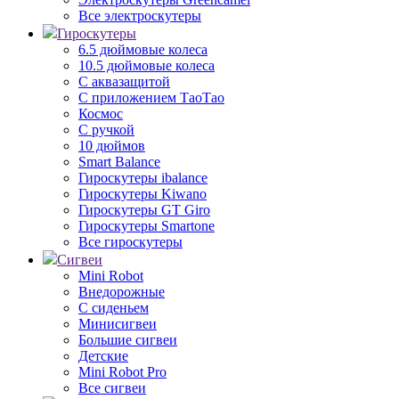
Все электроскутеры
Гироскутеры
6.5 дюймовые колеса
10.5 дюймовые колеса
С аквазащитой
С приложением ТаоТао
Космос
С ручкой
10 дюймов
Smart Balance
Гироскутеры ibalance
Гироскутеры Kiwano
Гироскутеры GT Giro
Гироскутеры Smartone
Все гироскутеры
Сигвеи
Mini Robot
Внедорожные
С сиденьем
Минисигвеи
Большие сигвеи
Детские
Mini Robot Pro
Все сигвеи