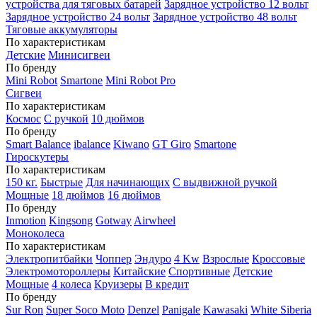
устройства для тяговых батарей
Зарядное устройство 12 вольт
Зарядное устройство 24 вольт
Зарядное устройство 48 вольт
Тяговые аккумуляторы
По характеристикам
Детские
Минисигвеи
По бренду
Mini Robot
Smartone
Mini Robot Pro
Сигвеи
По характеристикам
Космос
С ручкой
10 дюймов
По бренду
Smart Balance
ibalance
Kiwano
GT Giro
Smartone
Гироскутеры
По характеристикам
150 кг.
Быстрые
Для начинающих
С выдвижной ручкой
Мощные
18 дюймов
16 дюймов
По бренду
Inmotion
Kingsong
Gotway
Airwheel
Моноколеса
По характеристикам
Электропитбайки
Чоппер
Эндуро
4 Kw
Взрослые
Кроссовые
Электромотороллеры
Китайские
Спортивные
Детские
Мощные
4 колеса
Круизеры
В кредит
По бренду
Sur Ron
Super Soco Moto
Denzel
Panigale
Kawasaki
White Siberia