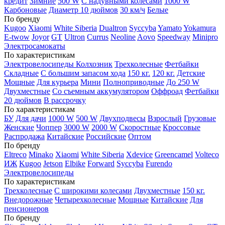
кредит
Зимние
500 W
С надувными колесами
1000 W
Карбоновые
Диаметр 10 дюймов
30 км/ч
Белые
По бренду
Kugoo
Xiaomi
White Siberia
Dualtron
Syccyba
Yamato
Yokamura
E-twow
Joyor
GT
Ultron
Currus
Neoline
Aovo
Speedway
Minipro
Электросамокаты
По характеристикам
Электровелосипеды Колхозник
Трехколесные
Фетбайки
Складные
С большим запасом хода
150 кг.
120 кг.
Детские
Мощные
Для курьера
Мини
Полноприводные
До 250 W
Двухместные
Со съемным аккумулятором
Оффроад
Фетбайки
20 дюймов
В рассрочку
По характеристикам
БУ
Для дачи
1000 W
500 W
Двухподвесы
Взрослый
Грузовые
Женские
Чоппер
3000 W
2000 W
Скоростные
Кроссовые
Распродажа
Китайские
Российские
Оптом
По бренду
Eltreco
Minako
Xiaomi
White Siberia
Xdevice
Greencamel
Volteco
ИЖ
Kugoo
Jetson
Elbike
Forward
Syccyba
Furendo
Электровелосипеды
По характеристикам
Трехколесные
С широкими колесами
Двухместные
150 кг.
Внедорожные
Четырехколесные
Мощные
Китайские
Для
пенсионеров
По бренду