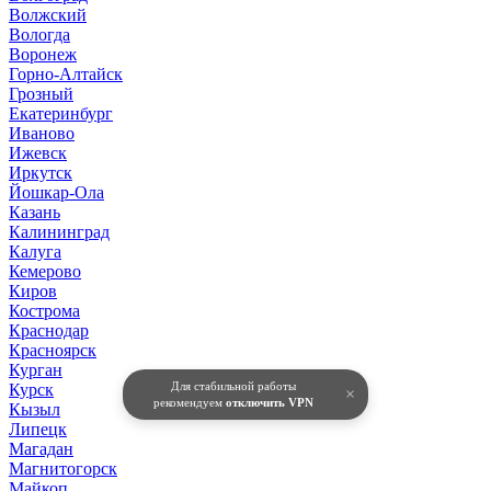
Волжский
Вологда
Воронеж
Горно-Алтайск
Грозный
Екатеринбург
Иваново
Ижевск
Иркутск
Йошкар-Ола
Казань
Калининград
Калуга
Кемерово
Киров
Кострома
Краснодар
Красноярск
Курган
Для стабильной работы
Курск
×
рекомендуем
отключить VPN
Кызыл
Липецк
Магадан
Магнитогорск
Майкоп