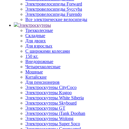
Электровелосипеды Forward
Электровелосипеды Syccyba
Электровелосипеды Furendo
Все электрические велосипеды
Электроскутеры
Трехколесные
Складные
Для двоих
Для взрослых
С широкими колесами
150 кг.
Внедорожные
Четырехколесные
Мощные
Китайские
Для пенсионеров
Электроскутеры CityCoco
Электроскутеры Kugoo
Электроскутеры White Siberia
Электроскутеры Skyboard
Электроскутеры GT
Электроскутеры iTank Doohan
Электроскутеры Wolong
Электроскутеры Super Soco
Электроскутеры Greencamel