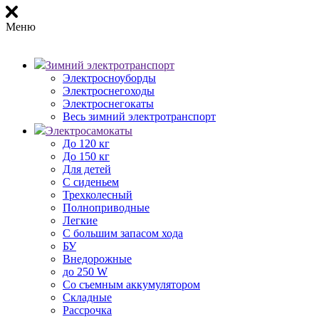
Меню
Зимний электротранспорт
Электросноуборды
Электроснегоходы
Электроснегокаты
Весь зимний электротранспорт
Электросамокаты
До 120 кг
До 150 кг
Для детей
С сиденьем
Трехколесный
Полноприводные
Легкие
С большим запасом хода
БУ
Внедорожные
до 250 W
Со съемным аккумулятором
Складные
Рассрочка