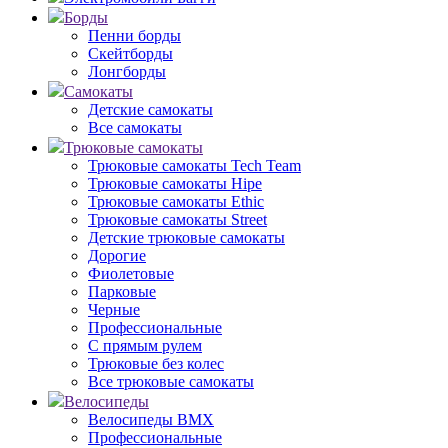
Борды
Пенни борды
Скейтборды
Лонгборды
Самокаты
Детские самокаты
Все самокаты
Трюковые самокаты
Трюковые самокаты Tech Team
Трюковые самокаты Hipe
Трюковые самокаты Ethic
Трюковые самокаты Street
Детские трюковые самокаты
Дорогие
Фиолетовые
Парковые
Черные
Профессиональные
С прямым рулем
Трюковые без колес
Все трюковые самокаты
Велосипеды
Велосипеды BMX
Профессиональные