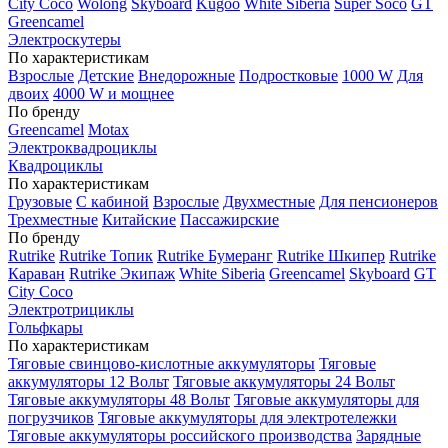
City Coco
Wolong
Skyboard
Kugoo
White Siberia
Super Soco
GT
Greencamel
Электроскутеры
По характеристикам
Взрослые
Детские
Внедорожные
Подростковые
1000 W
Для
двоих
4000 W и мощнее
По бренду
Greencamel
Motax
Электроквадроциклы
Квадроциклы
По характеристикам
Грузовые
С кабиной
Взрослые
Двухместные
Для пенсионеров
Трехместные
Китайские
Пассажирские
По бренду
Rutrike
Rutrike Топик
Rutrike Бумеранг
Rutrike Шкипер
Rutrike
Караван
Rutrike Экипаж
White Siberia
Greencamel
Skyboard
GT
City Coco
Электротрициклы
Гольфкары
По характеристикам
Тяговые свинцово-кислотные аккумуляторы
Тяговые
аккумуляторы 12 Вольт
Тяговые аккумуляторы 24 Вольт
Тяговые аккумуляторы 48 Вольт
Тяговые аккумуляторы для
погрузчиков
Тяговые аккумуляторы для электротележки
Тяговые аккумуляторы российского производства
Зарядные