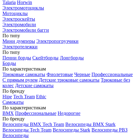
Talaria
Horwin
Электромотоциклы
Мотоциклы
Электроскейты
Электромобили
Электромобили багги
По типу
Мини думперы
Электропогрузчики
Электротележки
По типу
Пенни борды
Скейтборды
Лонгборды
Борды
По характеристикам
Трюковые самокаты
Фиолетовые
Черные
Профессиональные
С прямым рулем
Детские трюковые самокаты
Трюковые без
колес
Детские самокаты
По бренду
Hipe
Tech Team
Ethic
Самокаты
По характеристикам
BMX
Профессиональные
Недорогие
По бренду
Велосипеды BMX Tech Team
Велосипеды BMX Stark
Велосипеды Tech Team
Велосипеды Stark
Велосипеды РВЗ
Велосипеды