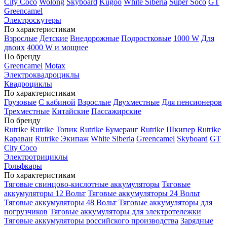
City Coco
Wolong
Skyboard
Kugoo
White Siberia
Super Soco
GT
Greencamel
Электроскутеры
По характеристикам
Взрослые
Детские
Внедорожные
Подростковые
1000 W
Для
двоих
4000 W и мощнее
По бренду
Greencamel
Motax
Электроквадроциклы
Квадроциклы
По характеристикам
Грузовые
С кабиной
Взрослые
Двухместные
Для пенсионеров
Трехместные
Китайские
Пассажирские
По бренду
Rutrike
Rutrike Топик
Rutrike Бумеранг
Rutrike Шкипер
Rutrike
Караван
Rutrike Экипаж
White Siberia
Greencamel
Skyboard
GT
City Coco
Электротрициклы
Гольфкары
По характеристикам
Тяговые свинцово-кислотные аккумуляторы
Тяговые
аккумуляторы 12 Вольт
Тяговые аккумуляторы 24 Вольт
Тяговые аккумуляторы 48 Вольт
Тяговые аккумуляторы для
погрузчиков
Тяговые аккумуляторы для электротележки
Тяговые аккумуляторы российского производства
Зарядные