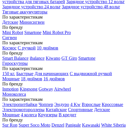
устройства для тяговых батарей
Зарядное устройство 12 вольт
Зарядное устройство 24 вольт
Зарядное устройство 48 вольт
Тяговые аккумуляторы
По характеристикам
Детские
Минисигвеи
По бренду
Mini Robot
Smartone
Mini Robot Pro
Сигвеи
По характеристикам
Космос
С ручкой
10 дюймов
По бренду
Smart Balance
ibalance
Kiwano
GT Giro
Smartone
Гироскутеры
По характеристикам
150 кг.
Быстрые
Для начинающих
С выдвижной ручкой
Мощные
18 дюймов
16 дюймов
По бренду
Inmotion
Kingsong
Gotway
Airwheel
Моноколеса
По характеристикам
Электропитбайки
Чоппер
Эндуро
4 Kw
Взрослые
Кроссовые
Электромотороллеры
Китайские
Спортивные
Детские
Мощные
4 колеса
Круизеры
В кредит
По бренду
Sur Ron
Super Soco Moto
Denzel
Panigale
Kawasaki
White Siberia