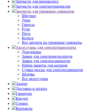
Запчасти для моноколеса
Запчасти для электротрициклов
Запчасти для трюковых самокатов
Шкурки
Деки
Грипсы
Рули
Пеги
Колеса
Все запчати на трюковые самокаты
Аксессуары для электротранспорта
Дождевики
Замки для электровелосипеда
Замки для электросамокатов
Набор защиты для катания
Сумки-чехлы для электросамокатов
Шлемы
Все аксессуары
Акции
Доставка и оплата
Гарантии
Кредит
Сервис
Контакты