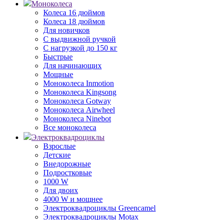
Моноколеса
Колеса 16 дюймов
Колеса 18 дюймов
Для новичков
С выдвижной ручкой
С нагрузкой до 150 кг
Быстрые
Для начинающих
Мощные
Моноколеса Inmotion
Моноколеса Kingsong
Моноколеса Gotway
Моноколеса Airwheel
Моноколеса Ninebot
Все моноколеса
Электроквадроциклы
Взрослые
Детские
Внедорожные
Подростковые
1000 W
Для двоих
4000 W и мощнее
Электроквадроциклы Greencamel
Электроквадроциклы Motax