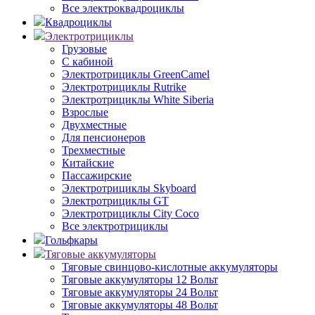
Все электроквадроциклы
Квадроциклы
Электротрициклы
Грузовые
С кабиной
Электротрициклы GreenCamel
Электротрициклы Rutrike
Электротрициклы White Siberia
Взрослые
Двухместные
Для пенсионеров
Трехместные
Китайские
Пассажирские
Электротрициклы Skyboard
Электротрициклы GT
Электротрициклы City Coco
Все электротрициклы
Гольфкары
Тяговые аккумуляторы
Тяговые свинцово-кислотные аккумуляторы
Тяговые аккумуляторы 12 Вольт
Тяговые аккумуляторы 24 Вольт
Тяговые аккумуляторы 48 Вольт