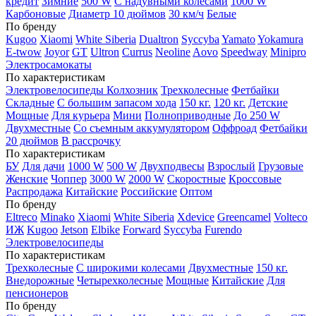
кредит
Зимние
500 W
С надувными колесами
1000 W
Карбоновые
Диаметр 10 дюймов
30 км/ч
Белые
По бренду
Kugoo
Xiaomi
White Siberia
Dualtron
Syccyba
Yamato
Yokamura
E-twow
Joyor
GT
Ultron
Currus
Neoline
Aovo
Speedway
Minipro
Электросамокаты
По характеристикам
Электровелосипеды Колхозник
Трехколесные
Фетбайки
Складные
С большим запасом хода
150 кг.
120 кг.
Детские
Мощные
Для курьера
Мини
Полноприводные
До 250 W
Двухместные
Со съемным аккумулятором
Оффроад
Фетбайки
20 дюймов
В рассрочку
По характеристикам
БУ
Для дачи
1000 W
500 W
Двухподвесы
Взрослый
Грузовые
Женские
Чоппер
3000 W
2000 W
Скоростные
Кроссовые
Распродажа
Китайские
Российские
Оптом
По бренду
Eltreco
Minako
Xiaomi
White Siberia
Xdevice
Greencamel
Volteco
ИЖ
Kugoo
Jetson
Elbike
Forward
Syccyba
Furendo
Электровелосипеды
По характеристикам
Трехколесные
С широкими колесами
Двухместные
150 кг.
Внедорожные
Четырехколесные
Мощные
Китайские
Для
пенсионеров
По бренду