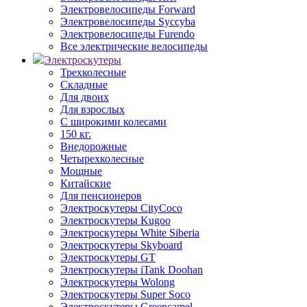
Электровелосипеды Forward
Электровелосипеды Syccyba
Электровелосипеды Furendo
Все электрические велосипеды
Электроскутеры
Трехколесные
Складные
Для двоих
Для взрослых
С широкими колесами
150 кг.
Внедорожные
Четырехколесные
Мощные
Китайские
Для пенсионеров
Электроскутеры CityCoco
Электроскутеры Kugoo
Электроскутеры White Siberia
Электроскутеры Skyboard
Электроскутеры GT
Электроскутеры iTank Doohan
Электроскутеры Wolong
Электроскутеры Super Soco
Электроскутеры Greencamel