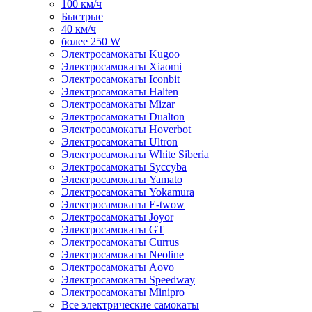
100 км/ч
Быстрые
40 км/ч
более 250 W
Электросамокаты Kugoo
Электросамокаты Xiaomi
Электросамокаты Iconbit
Электросамокаты Halten
Электросамокаты Mizar
Электросамокаты Dualton
Электросамокаты Hoverbot
Электросамокаты Ultron
Электросамокаты White Siberia
Электросамокаты Syccyba
Электросамокаты Yamato
Электросамокаты Yokamura
Электросамокаты E-twow
Электросамокаты Joyor
Электросамокаты GT
Электросамокаты Currus
Электросамокаты Neoline
Электросамокаты Aovo
Электросамокаты Speedway
Электросамокаты Minipro
Все электрические самокаты