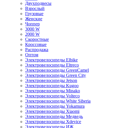
Двухподвесы
Взрослый
Грузовые
Женские
Чоппер
3000 W
2000 W
Скоростные
Кроссовые
Распродажа
Оптом
Электровелосипеды Elbike
Электровелосипеды Eltreco
Электровелосипеды GreenCamel
Электровелосипеды Green City
Электровелосипеды Jetson
Электровелосипеды Kugoo
Электровелосипеды Minako
Электровелосипеды Volteco
Электровелосипеды White Siberia
Электровелосипеды Yokamura
Электровелосипеды Xiaomi
Электровелосипеды Медведь
Электровелосипеды Xdevice
Электровелосипеды ИЖ