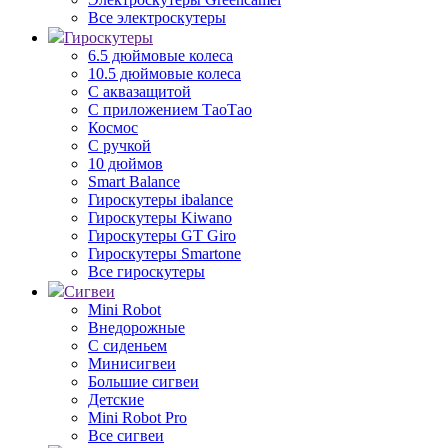
Все электроскутеры
Гироскутеры
6.5 дюймовые колеса
10.5 дюймовые колеса
С аквазащитой
С приложением ТаоТао
Космос
С ручкой
10 дюймов
Smart Balance
Гироскутеры ibalance
Гироскутеры Kiwano
Гироскутеры GT Giro
Гироскутеры Smartone
Все гироскутеры
Сигвеи
Mini Robot
Внедорожные
С сиденьем
Минисигвеи
Большие сигвеи
Детские
Mini Robot Pro
Все сигвеи