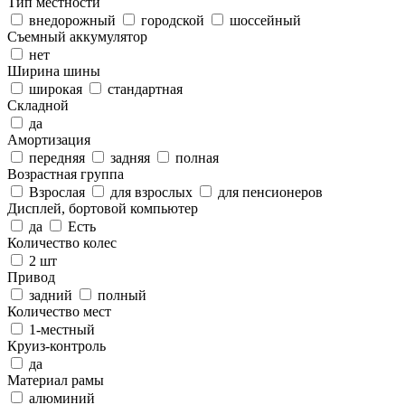
Тип местности
внедорожный
городской
шоссейный
Съемный аккумулятор
нет
Ширина шины
широкая
стандартная
Складной
да
Амортизация
передняя
задняя
полная
Возрастная группа
Взрослая
для взрослых
для пенсионеров
Дисплей, бортовой компьютер
да
Есть
Количество колес
2 шт
Привод
задний
полный
Количество мест
1-местный
Круиз-контроль
да
Материал рамы
алюминий