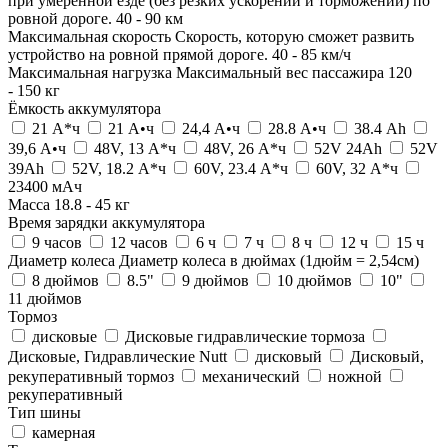
при умеренной езде (без резких ускорений и торможений) по
ровной дороге.
40
-
90
км
Максимальная скорость
Скорость, которую сможет развить
устройство на ровной прямой дороге.
40
-
85
км/ч
Максимальная нагрузка
Максимальный вес пассажира
120
-
150
кг
Ёмкость аккумулятора
21 А*ч
21 А•ч
24,4 А•ч
28.8 А•ч
38.4 Ah
39,6 А•ч
48V, 13 А*ч
48V, 26 А*ч
52V 24Ah
52V
39Ah
52V, 18.2 А*ч
60V, 23.4 А*ч
60V, 32 А*ч
23400 мАч
Масса
18.8
-
45
кг
Время зарядки аккумулятора
9 часов
12 часов
6 ч
7 ч
8 ч
12 ч
15 ч
Диаметр колеса
Диаметр колеса в дюймах (1дюйм = 2,54см)
8 дюймов
8.5"
9 дюймов
10 дюймов
10"
11 дюймов
Тормоз
дисковые
Дисковые гидравлические тормоза
Дисковые, Гидравлические Nutt
дисковый
Дисковый,
рекуперативный тормоз
механический
ножной
рекуперативный
Тип шины
камерная