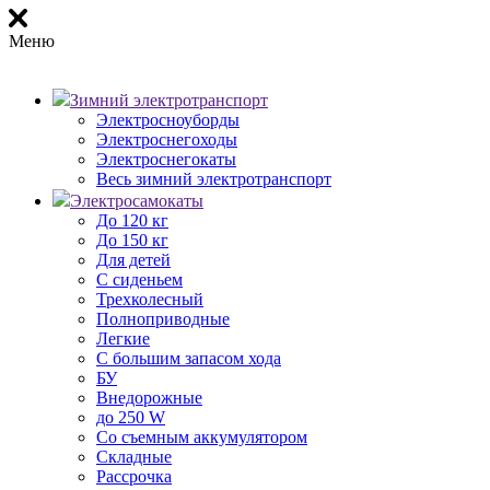
Меню
Зимний электротранспорт
Электросноуборды
Электроснегоходы
Электроснегокаты
Весь зимний электротранспорт
Электросамокаты
До 120 кг
До 150 кг
Для детей
С сиденьем
Трехколесный
Полноприводные
Легкие
С большим запасом хода
БУ
Внедорожные
до 250 W
Со съемным аккумулятором
Складные
Рассрочка