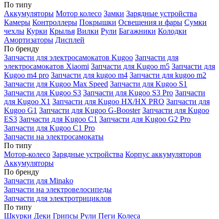
По типу
Аккумуляторы
Мотор колесо
Замки
Зарядные устройства
Камеры
Контроллеры
Покрышки
Освещения и фары
Сумки
чехлы
Курки
Крылья
Вилки
Рули
Багажники
Колодки
Амортизаторы
Дисплей
По бренду
Запчасти для электросамокатов Kugoo
Запчасти для
электросамокатов Xiaomi
Запчасти для Kugoo m5
Запчасти для
Кugoo m4 pro
Запчасти для kugoo m4
Запчасти для kugoo m2
Запчасти для Kugoo Max Speed
Запчасти для Kugoo S1
Запчасти для Kugoo S3
Запчасти для Kugoo S3 Pro
Запчасти
для Kugoo X1
Запчасти для Kugoo HX/HX PRO
Запчасти для
Kugoo G1
Запчасти для Kugoo G-Booster
Запчасти для Kugoo
ES3
Запчасти для Kugoo C1
Запчасти для Kugoo G2 Pro
Запчасти для Kugoo C1 Pro
Запчасти на электросамокаты
По типу
Мотор-колесо
Зарядные устройства
Корпус аккумуляторов
Аккумуляторы
По бренду
Запчасти для Minako
Запчасти на электровелосипеды
Запчасти для электротрициклов
По типу
Шкурки
Деки
Грипсы
Рули
Пеги
Колеса