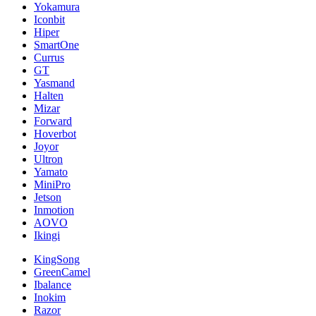
Yokamura
Iconbit
Hiper
SmartOne
Currus
GT
Yasmand
Halten
Mizar
Forward
Hoverbot
Joyor
Ultron
Yamato
MiniPro
Jetson
Inmotion
AOVO
Ikingi
KingSong
GreenCamel
Ibalance
Inokim
Razor