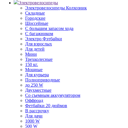
Электровелосипеды
Электровелосипеды Колхозник
Складные
Городские
Шоссейные
С большим запасом хода
С багажником
Электро Фэтбайки
Для взрослых
Для детей
Мини
Трехколесные
150 кг.
Мощные
Для курьера
Полноприводные
до 250 W
Двухместные
Со съемным аккумулятором
Оффроад
Фетбайки 20 дюймов
В рассрочку
Для дачи
1000 W
500 W