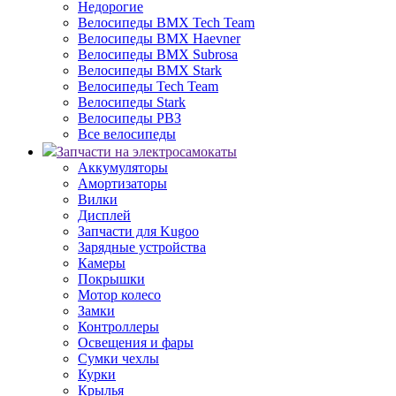
Недорогие
Велосипеды BMX Tech Team
Велосипеды BMX Haevner
Велосипеды BMX Subrosa
Велосипеды BMX Stark
Велосипеды Tech Team
Велосипеды Stark
Велосипеды РВЗ
Все велосипеды
Запчасти на электросамокаты
Аккумуляторы
Амортизаторы
Вилки
Дисплей
Запчасти для Kugoo
Зарядные устройства
Камеры
Покрышки
Мотор колесо
Замки
Контроллеры
Освещения и фары
Сумки чехлы
Курки
Крылья