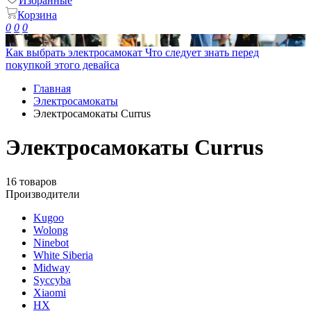
Избранные
Корзина
0
0
0
Как выбрать электросамокат
Что следует знать перед
покупкой этого девайса
Главная
Электросамокаты
Электросамокаты Currus
Электросамокаты Currus
16 товаров
Производители
Kugoo
Wolong
Ninebot
White Siberia
Midway
Syccyba
Xiaomi
HX