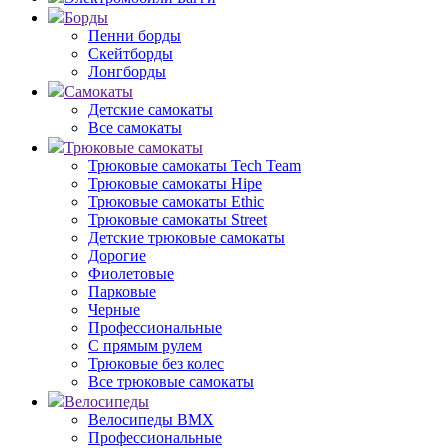
Борды
Пенни борды
Скейтборды
Лонгборды
Самокаты
Детские самокаты
Все самокаты
Трюковые самокаты
Трюковые самокаты Tech Team
Трюковые самокаты Hipe
Трюковые самокаты Ethic
Трюковые самокаты Street
Детские трюковые самокаты
Дорогие
Фиолетовые
Парковые
Черные
Профессиональные
С прямым рулем
Трюковые без колес
Все трюковые самокаты
Велосипеды
Велосипеды BMX
Профессиональные