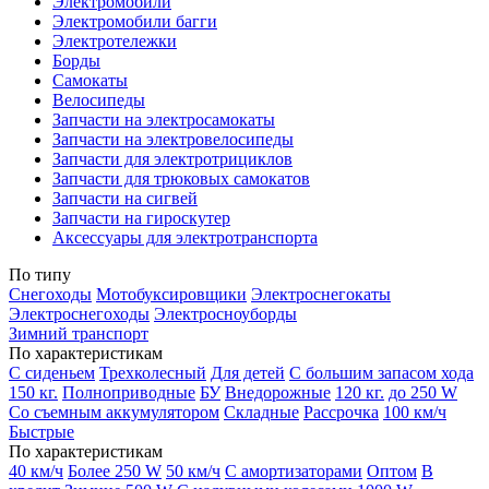
Электромобили
Электромобили багги
Электротележки
Борды
Самокаты
Велосипеды
Запчасти на электросамокаты
Запчасти на электровелосипеды
Запчасти для электротрициклов
Запчасти для трюковых самокатов
Запчасти на сигвей
Запчасти на гироскутер
Аксессуары для электротранспорта
По типу
Снегоходы
Мотобуксировщики
Электроснегокаты
Электроснегоходы
Электросноуборды
Зимний транспорт
По характеристикам
С сиденьем
Трехколесный
Для детей
С большим запасом хода
150 кг.
Полноприводные
БУ
Внедорожные
120 кг.
до 250 W
Со съемным аккумулятором
Складные
Рассрочка
100 км/ч
Быстрые
По характеристикам
40 км/ч
Более 250 W
50 км/ч
С амортизаторами
Оптом
В