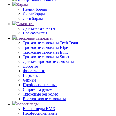
Борды
Пенни борды
Скейтборды
Лонгборды
Самокаты
Детские самокаты
Все самокаты
Трюковые самокаты
Трюковые самокаты Tech Team
Трюковые самокаты Hipe
Трюковые самокаты Ethic
Трюковые самокаты Street
Детские трюковые самокаты
Дорогие
Фиолетовые
Парковые
Черные
Профессиональные
С прямым рулем
Трюковые без колес
Все трюковые самокаты
Велосипеды
Велосипеды BMX
Профессиональные