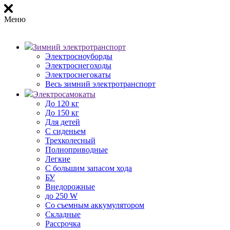
Меню
Зимний электротранспорт
Электросноуборды
Электроснегоходы
Электроснегокаты
Весь зимний электротранспорт
Электросамокаты
До 120 кг
До 150 кг
Для детей
С сиденьем
Трехколесный
Полноприводные
Легкие
С большим запасом хода
БУ
Внедорожные
до 250 W
Со съемным аккумулятором
Складные
Рассрочка