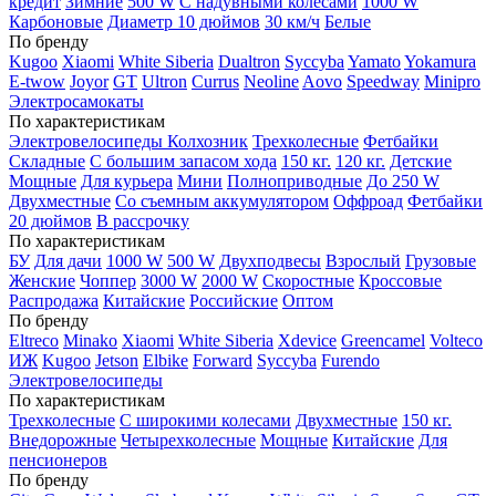
кредит
Зимние
500 W
С надувными колесами
1000 W
Карбоновые
Диаметр 10 дюймов
30 км/ч
Белые
По бренду
Kugoo
Xiaomi
White Siberia
Dualtron
Syccyba
Yamato
Yokamura
E-twow
Joyor
GT
Ultron
Currus
Neoline
Aovo
Speedway
Minipro
Электросамокаты
По характеристикам
Электровелосипеды Колхозник
Трехколесные
Фетбайки
Складные
С большим запасом хода
150 кг.
120 кг.
Детские
Мощные
Для курьера
Мини
Полноприводные
До 250 W
Двухместные
Со съемным аккумулятором
Оффроад
Фетбайки
20 дюймов
В рассрочку
По характеристикам
БУ
Для дачи
1000 W
500 W
Двухподвесы
Взрослый
Грузовые
Женские
Чоппер
3000 W
2000 W
Скоростные
Кроссовые
Распродажа
Китайские
Российские
Оптом
По бренду
Eltreco
Minako
Xiaomi
White Siberia
Xdevice
Greencamel
Volteco
ИЖ
Kugoo
Jetson
Elbike
Forward
Syccyba
Furendo
Электровелосипеды
По характеристикам
Трехколесные
С широкими колесами
Двухместные
150 кг.
Внедорожные
Четырехколесные
Мощные
Китайские
Для
пенсионеров
По бренду