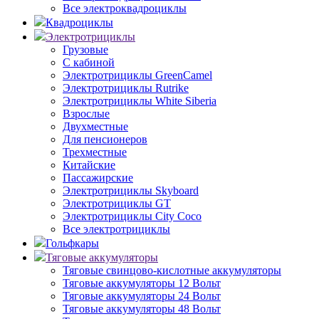
Все электроквадроциклы
Квадроциклы
Электротрициклы
Грузовые
С кабиной
Электротрициклы GreenCamel
Электротрициклы Rutrike
Электротрициклы White Siberia
Взрослые
Двухместные
Для пенсионеров
Трехместные
Китайские
Пассажирские
Электротрициклы Skyboard
Электротрициклы GT
Электротрициклы City Coco
Все электротрициклы
Гольфкары
Тяговые аккумуляторы
Тяговые свинцово-кислотные аккумуляторы
Тяговые аккумуляторы 12 Вольт
Тяговые аккумуляторы 24 Вольт
Тяговые аккумуляторы 48 Вольт