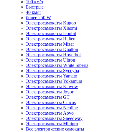
100 км/ч
Быстрые
40 км/ч
более 250 W
Электросамокаты Kugoo
Электросамокаты Xiaomi
Электросамокаты Iconbit
Электросамокаты Halten
Электросамокаты Mizar
Электросамокаты Dualton
Электросамокаты Hoverbot
Электросамокаты Ultron
Электросамокаты White Siberia
Электросамокаты Syccyba
Электросамокаты Yamato
Электросамокаты Yokamura
Электросамокаты E-twow
Электросамокаты Joyor
Электросамокаты GT
Электросамокаты Currus
Электросамокаты Neoline
Электросамокаты Aovo
Электросамокаты Speedway
Электросамокаты Minipro
Все электрические самокаты