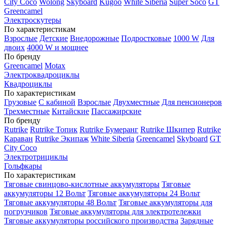
City Coco
Wolong
Skyboard
Kugoo
White Siberia
Super Soco
GT
Greencamel
Электроскутеры
По характеристикам
Взрослые
Детские
Внедорожные
Подростковые
1000 W
Для
двоих
4000 W и мощнее
По бренду
Greencamel
Motax
Электроквадроциклы
Квадроциклы
По характеристикам
Грузовые
С кабиной
Взрослые
Двухместные
Для пенсионеров
Трехместные
Китайские
Пассажирские
По бренду
Rutrike
Rutrike Топик
Rutrike Бумеранг
Rutrike Шкипер
Rutrike
Караван
Rutrike Экипаж
White Siberia
Greencamel
Skyboard
GT
City Coco
Электротрициклы
Гольфкары
По характеристикам
Тяговые свинцово-кислотные аккумуляторы
Тяговые
аккумуляторы 12 Вольт
Тяговые аккумуляторы 24 Вольт
Тяговые аккумуляторы 48 Вольт
Тяговые аккумуляторы для
погрузчиков
Тяговые аккумуляторы для электротележки
Тяговые аккумуляторы российского производства
Зарядные