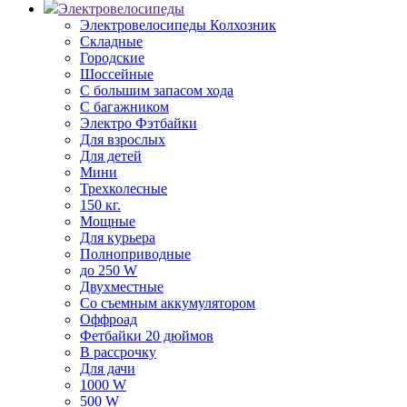
Электровелосипеды
Электровелосипеды Колхозник
Складные
Городские
Шоссейные
С большим запасом хода
С багажником
Электро Фэтбайки
Для взрослых
Для детей
Мини
Трехколесные
150 кг.
Мощные
Для курьера
Полноприводные
до 250 W
Двухместные
Со съемным аккумулятором
Оффроад
Фетбайки 20 дюймов
В рассрочку
Для дачи
1000 W
500 W