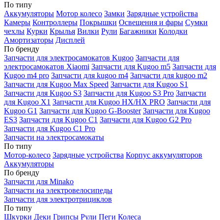
По типу
Аккумуляторы
Мотор колесо
Замки
Зарядные устройства
Камеры
Контроллеры
Покрышки
Освещения и фары
Сумки
чехлы
Курки
Крылья
Вилки
Рули
Багажники
Колодки
Амортизаторы
Дисплей
По бренду
Запчасти для электросамокатов Kugoo
Запчасти для
электросамокатов Xiaomi
Запчасти для Kugoo m5
Запчасти для
Кugoo m4 pro
Запчасти для kugoo m4
Запчасти для kugoo m2
Запчасти для Kugoo Max Speed
Запчасти для Kugoo S1
Запчасти для Kugoo S3
Запчасти для Kugoo S3 Pro
Запчасти
для Kugoo X1
Запчасти для Kugoo HX/HX PRO
Запчасти для
Kugoo G1
Запчасти для Kugoo G-Booster
Запчасти для Kugoo
ES3
Запчасти для Kugoo C1
Запчасти для Kugoo G2 Pro
Запчасти для Kugoo C1 Pro
Запчасти на электросамокаты
По типу
Мотор-колесо
Зарядные устройства
Корпус аккумуляторов
Аккумуляторы
По бренду
Запчасти для Minako
Запчасти на электровелосипеды
Запчасти для электротрициклов
По типу
Шкурки
Деки
Грипсы
Рули
Пеги
Колеса