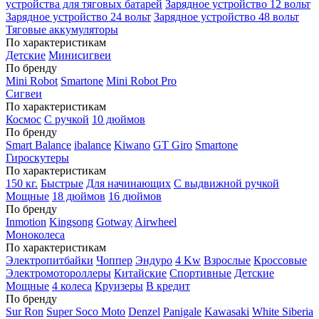
устройства для тяговых батарей
Зарядное устройство 12 вольт
Зарядное устройство 24 вольт
Зарядное устройство 48 вольт
Тяговые аккумуляторы
По характеристикам
Детские
Минисигвеи
По бренду
Mini Robot
Smartone
Mini Robot Pro
Сигвеи
По характеристикам
Космос
С ручкой
10 дюймов
По бренду
Smart Balance
ibalance
Kiwano
GT Giro
Smartone
Гироскутеры
По характеристикам
150 кг.
Быстрые
Для начинающих
С выдвижной ручкой
Мощные
18 дюймов
16 дюймов
По бренду
Inmotion
Kingsong
Gotway
Airwheel
Моноколеса
По характеристикам
Электропитбайки
Чоппер
Эндуро
4 Kw
Взрослые
Кроссовые
Электромотороллеры
Китайские
Спортивные
Детские
Мощные
4 колеса
Круизеры
В кредит
По бренду
Sur Ron
Super Soco Moto
Denzel
Panigale
Kawasaki
White Siberia