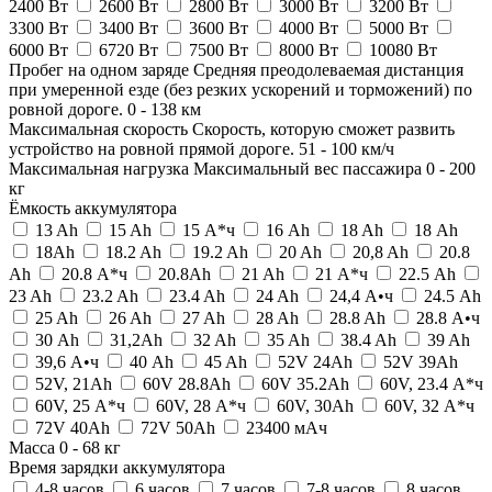
2400 Вт
2600 Вт
2800 Вт
3000 Вт
3200 Вт
3300 Вт
3400 Вт
3600 Вт
4000 Вт
5000 Вт
6000 Вт
6720 Вт
7500 Вт
8000 Вт
10080 Вт
Пробег на одном заряде
Средняя преодолеваемая дистанция
при умеренной езде (без резких ускорений и торможений) по
ровной дороге.
0
-
138
км
Максимальная скорость
Скорость, которую сможет развить
устройство на ровной прямой дороге.
51
-
100
км/ч
Максимальная нагрузка
Максимальный вес пассажира
0
-
200
кг
Ёмкость аккумулятора
13 Ah
15 Ah
15 А*ч
16 Ah
18 Ah
18 Аh
18Ah
18.2 Ah
19.2 Ah
20 Ah
20,8 Ah
20.8
Ah
20.8 А*ч
20.8Ah
21 Ah
21 А*ч
22.5 Ah
23 Ah
23.2 Ah
23.4 Ah
24 Ah
24,4 А•ч
24.5 Ah
25 Ah
26 Ah
27 Ah
28 Ah
28.8 Ah
28.8 А•ч
30 Ah
31,2Ah
32 Ah
35 Ah
38.4 Ah
39 Ah
39,6 А•ч
40 Ah
45 Ah
52V 24Ah
52V 39Ah
52V, 21Ah
60V 28.8Ah
60V 35.2Ah
60V, 23.4 А*ч
60V, 25 А*ч
60V, 28 А*ч
60V, 30Ah
60V, 32 А*ч
72V 40Ah
72V 50Ah
23400 мАч
Масса
0
-
68
кг
Время зарядки аккумулятора
4-8 часов
6 часов
7 часов
7-8 часов
8 часов