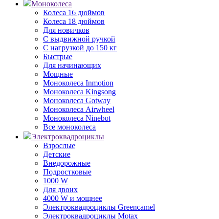
Моноколеса
Колеса 16 дюймов
Колеса 18 дюймов
Для новичков
С выдвижной ручкой
С нагрузкой до 150 кг
Быстрые
Для начинающих
Мощные
Моноколеса Inmotion
Моноколеса Kingsong
Моноколеса Gotway
Моноколеса Airwheel
Моноколеса Ninebot
Все моноколеса
Электроквадроциклы
Взрослые
Детские
Внедорожные
Подростковые
1000 W
Для двоих
4000 W и мощнее
Электроквадроциклы Greencamel
Электроквадроциклы Motax