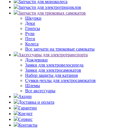
Запчасти для моноколеса
Запчасти для электротрициклов
Запчасти для трюковых самокатов
Шкурки
Деки
Грипсы
Рули
Пеги
Колеса
Все запчати на трюковые самокаты
Аксессуары для электротранспорта
Дождевики
Замки для электровелосипеда
Замки для электросамокатов
Набор защиты для катания
Сумки-чехлы для электросамокатов
Шлемы
Все аксессуары
Акции
Доставка и оплата
Гарантии
Кредит
Сервис
Контакты