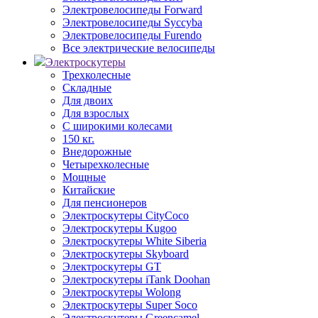
Электровелосипеды Forward
Электровелосипеды Syccyba
Электровелосипеды Furendo
Все электрические велосипеды
Электроскутеры
Трехколесные
Складные
Для двоих
Для взрослых
С широкими колесами
150 кг.
Внедорожные
Четырехколесные
Мощные
Китайские
Для пенсионеров
Электроскутеры CityCoco
Электроскутеры Kugoo
Электроскутеры White Siberia
Электроскутеры Skyboard
Электроскутеры GT
Электроскутеры iTank Doohan
Электроскутеры Wolong
Электроскутеры Super Soco
Электроскутеры Greencamel