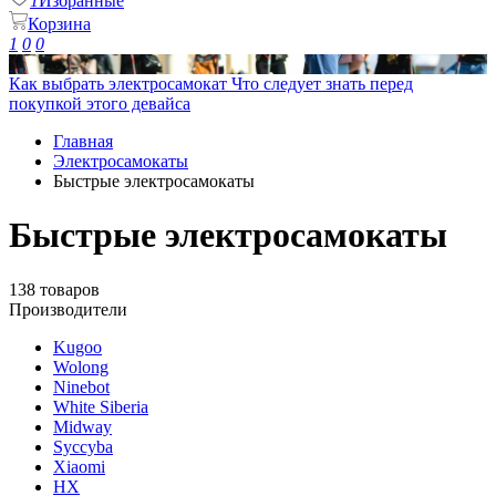
1
Избранные
Корзина
1
0
0
Как выбрать электросамокат
Что следует знать перед
покупкой этого девайса
Главная
Электросамокаты
Быстрые электросамокаты
Быстрые электросамокаты
138 товаров
Производители
Kugoo
Wolong
Ninebot
White Siberia
Midway
Syccyba
Xiaomi
HX