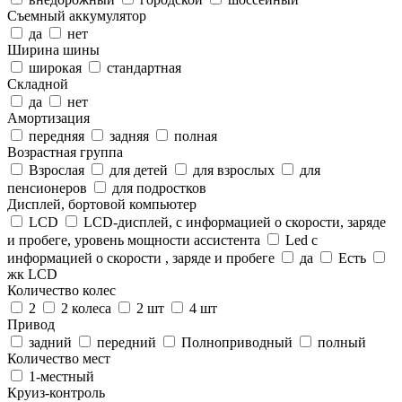
Съемный аккумулятор
да
нет
Ширина шины
широкая
стандартная
Складной
да
нет
Амортизация
передняя
задняя
полная
Возрастная группа
Взрослая
для детей
для взрослых
для
пенсионеров
для подростков
Дисплей, бортовой компьютер
LCD
LCD-дисплей, с информацией о скорости, заряде
и пробеге, уровень мощности ассистента
Led c
информацией о скорости , заряде и пробеге
да
Есть
жк LCD
Количество колес
2
2 колеса
2 шт
4 шт
Привод
задний
передний
Полноприводный
полный
Количество мест
1-местный
Круиз-контроль