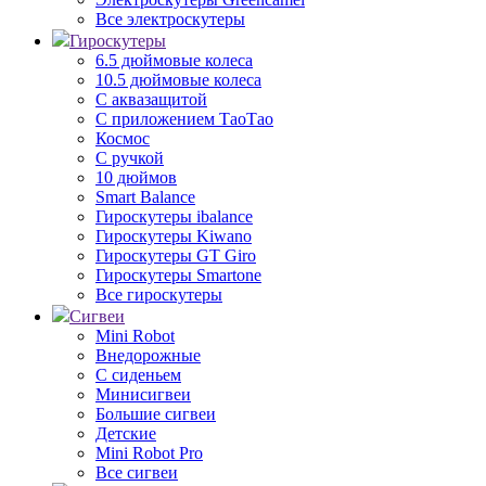
Все электроскутеры
Гироскутеры
6.5 дюймовые колеса
10.5 дюймовые колеса
С аквазащитой
С приложением ТаоТао
Космос
С ручкой
10 дюймов
Smart Balance
Гироскутеры ibalance
Гироскутеры Kiwano
Гироскутеры GT Giro
Гироскутеры Smartone
Все гироскутеры
Сигвеи
Mini Robot
Внедорожные
С сиденьем
Минисигвеи
Большие сигвеи
Детские
Mini Robot Pro
Все сигвеи