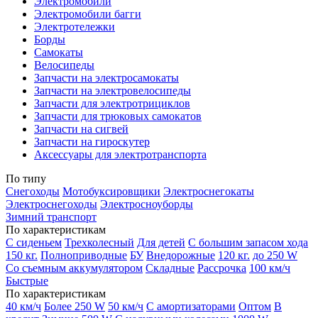
Электромобили
Электромобили багги
Электротележки
Борды
Самокаты
Велосипеды
Запчасти на электросамокаты
Запчасти на электровелосипеды
Запчасти для электротрициклов
Запчасти для трюковых самокатов
Запчасти на сигвей
Запчасти на гироскутер
Аксессуары для электротранспорта
По типу
Снегоходы
Мотобуксировщики
Электроснегокаты
Электроснегоходы
Электросноуборды
Зимний транспорт
По характеристикам
С сиденьем
Трехколесный
Для детей
С большим запасом хода
150 кг.
Полноприводные
БУ
Внедорожные
120 кг.
до 250 W
Со съемным аккумулятором
Складные
Рассрочка
100 км/ч
Быстрые
По характеристикам
40 км/ч
Более 250 W
50 км/ч
С амортизаторами
Оптом
В