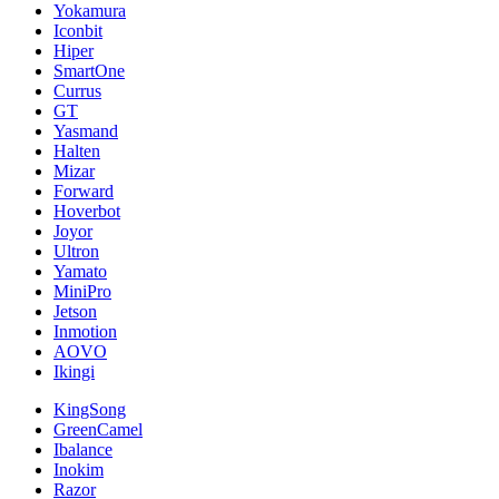
Yokamura
Iconbit
Hiper
SmartOne
Currus
GT
Yasmand
Halten
Mizar
Forward
Hoverbot
Joyor
Ultron
Yamato
MiniPro
Jetson
Inmotion
AOVO
Ikingi
KingSong
GreenCamel
Ibalance
Inokim
Razor