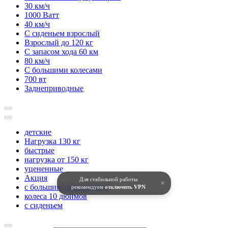
30 км/ч
1000 Ватт
40 км/ч
С сиденьем взрослый
Взрослый до 120 кг
С запасом хода 60 км
80 км/ч
С большими колесами
700 вт
Заднеприводные
детские
Нагрузка 130 кг
быстрые
нагрузка от 150 кг
уцененные
Акция
Для стабильной работы
×
с большим запасом хода
рекомендуем
отключить VPN
колеса 10 дюймов
с сиденьем