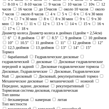
8-10 ч
8-10 часов
9 часов
10 часов
10ч
12
часов
16 часов
до 15часов
около 10 часов
около
7 часов
около 8 часов
4 ч
5 ч
6 ч
6 ч 30 мин
7 ч
7 ч 30 мин
8 ч
8 ч 30 мин
9 ч
9 ч 30
мин
10 ч
11 ч
12 ч
13 ч
14 ч
15 ч
16 ч
17 ч
18 ч
Диаметр колеса
Диаметр колеса в дюймах (1дюйм = 2,54см)
6"
8 дюймов
8"
8.5"
9 дюймов
10 дюймов
10"
10.5"
11 дюймов
11"
12 дюймов
12"
12,5 дюймов
13 дюймов
13"
14"
15"
Тормоз
барабанный
Гидравлические дисковые
гидравлический
дисковые
Дисковые гидравлические
передний и задний
Дисковые гидравлические тормоза
Дисковые, Гидравлические
Дисковые, Гидравлические
Nutt
дисковый
Дисковый, рекуперативный тормоз
Механические дисковые
механический
ножной
Передние, задние, дисковые
рекуперативный
Тормозная система дисковая, гидравлическая
Тип шины
бескамерная
камерная
литая
Тип местности
внедорожный
городской
шоссейный