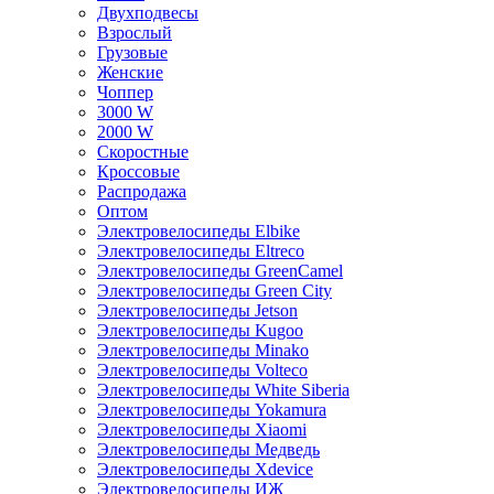
Двухподвесы
Взрослый
Грузовые
Женские
Чоппер
3000 W
2000 W
Скоростные
Кроссовые
Распродажа
Оптом
Электровелосипеды Elbike
Электровелосипеды Eltreco
Электровелосипеды GreenCamel
Электровелосипеды Green City
Электровелосипеды Jetson
Электровелосипеды Kugoo
Электровелосипеды Minako
Электровелосипеды Volteco
Электровелосипеды White Siberia
Электровелосипеды Yokamura
Электровелосипеды Xiaomi
Электровелосипеды Медведь
Электровелосипеды Xdevice
Электровелосипеды ИЖ