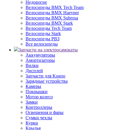
Недорогие
Велосипеды BMX Tech Team
Велосипеды BMX Haevner
Велосипеды BMX Subrosa
Велосипеды BMX Stark
Велосипеды Tech Team
Велосипеды Stark
Велосипеды РВЗ
Все велосипеды
Запчасти на электросамокаты
Аккумуляторы
Амортизаторы
Вилки
Дисплей
Запчасти для Kugoo
Зарядные устройства
Камеры
Покрышки
Мотор колесо
Замки
Контроллеры
Освещения и фары
Сумки чехлы
Курки
Крылья