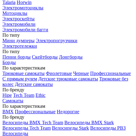
Talaria
Horwin
Электромотоциклы
Мотоциклы
Электроскейты
Электромобили
Электромобили багги
По типу
Мини думперы
Электропогрузчики
Электротележки
По типу
Пенни борды
Скейтборды
Лонгборды
Борды
По характеристикам
Трюковые самокаты
Фиолетовые
Черные
Профессиональные
С прямым рулем
Детские трюковые самокаты
Трюковые без
колес
Детские самокаты
По бренду
Hipe
Tech Team
Ethic
Самокаты
По характеристикам
BMX
Профессиональные
Недорогие
По бренду
Велосипеды BMX Tech Team
Велосипеды BMX Stark
Велосипеды Tech Team
Велосипеды Stark
Велосипеды РВЗ
Велосипеды