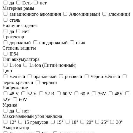
да
Есть
нет
Материал рамы
авиационного алюминия
Алюминиевый
алюминий
сталь
Наличие сиденья
да
нет
Протектор
дорожный
внедорожный
слик
Степень защиты
IP54
Тип аккумулятора
Li-ion
Li-ion (Литий-ионный)
Цвет
желтый
оранжевый
розовый
Чёрно-жёлтый
черно-красный
черный
Напряжение
48 V
52 V
52 В
60 V
60 В
36V
48V
52V
60V
Уценка
да
нет
Максимальный угол наклона
12°
15 градусов
15°
18°
20°
25°
30°
Амортизатор