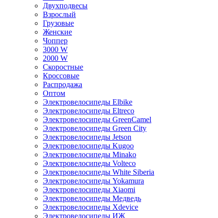
Двухподвесы
Взрослый
Грузовые
Женские
Чоппер
3000 W
2000 W
Скоростные
Кроссовые
Распродажа
Оптом
Электровелосипеды Elbike
Электровелосипеды Eltreco
Электровелосипеды GreenCamel
Электровелосипеды Green City
Электровелосипеды Jetson
Электровелосипеды Kugoo
Электровелосипеды Minako
Электровелосипеды Volteco
Электровелосипеды White Siberia
Электровелосипеды Yokamura
Электровелосипеды Xiaomi
Электровелосипеды Медведь
Электровелосипеды Xdevice
Электровелосипеды ИЖ