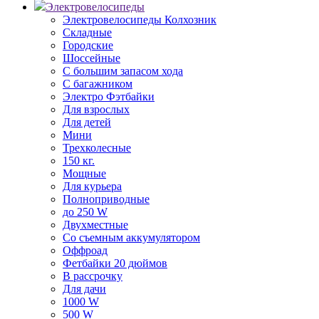
Электровелосипеды
Электровелосипеды Колхозник
Складные
Городские
Шоссейные
С большим запасом хода
С багажником
Электро Фэтбайки
Для взрослых
Для детей
Мини
Трехколесные
150 кг.
Мощные
Для курьера
Полноприводные
до 250 W
Двухместные
Со съемным аккумулятором
Оффроад
Фетбайки 20 дюймов
В рассрочку
Для дачи
1000 W
500 W