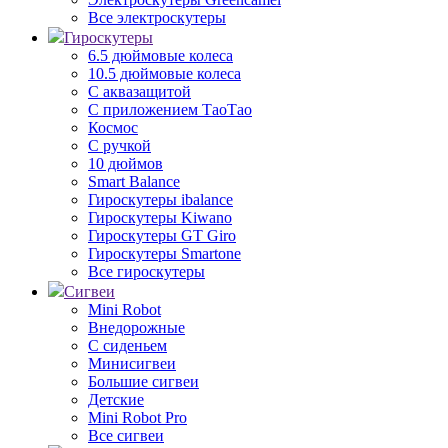
Все электроскутеры
Гироскутеры
6.5 дюймовые колеса
10.5 дюймовые колеса
С аквазащитой
С приложением ТаоТао
Космос
С ручкой
10 дюймов
Smart Balance
Гироскутеры ibalance
Гироскутеры Kiwano
Гироскутеры GT Giro
Гироскутеры Smartone
Все гироскутеры
Сигвеи
Mini Robot
Внедорожные
С сиденьем
Минисигвеи
Большие сигвеи
Детские
Mini Robot Pro
Все сигвеи