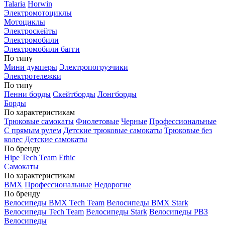
Talaria
Horwin
Электромотоциклы
Мотоциклы
Электроскейты
Электромобили
Электромобили багги
По типу
Мини думперы
Электропогрузчики
Электротележки
По типу
Пенни борды
Скейтборды
Лонгборды
Борды
По характеристикам
Трюковые самокаты
Фиолетовые
Черные
Профессиональные
С прямым рулем
Детские трюковые самокаты
Трюковые без
колес
Детские самокаты
По бренду
Hipe
Tech Team
Ethic
Самокаты
По характеристикам
BMX
Профессиональные
Недорогие
По бренду
Велосипеды BMX Tech Team
Велосипеды BMX Stark
Велосипеды Tech Team
Велосипеды Stark
Велосипеды РВЗ
Велосипеды