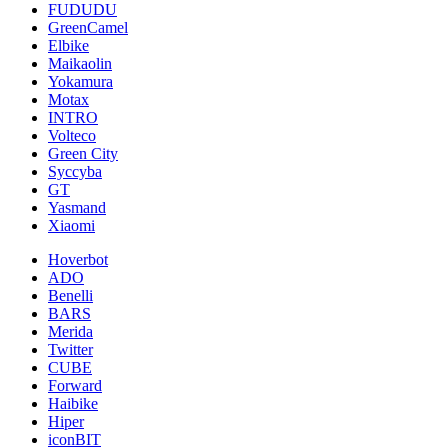
FUDUDU
GreenCamel
Elbike
Maikaolin
Yokamura
Motax
INTRO
Volteco
Green City
Syccyba
GT
Yasmand
Xiaomi
Hoverbot
ADO
Benelli
BARS
Merida
Twitter
CUBE
Forward
Haibike
Hiper
iconBIT