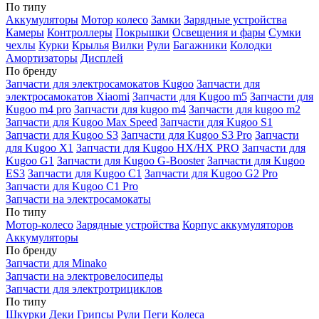
По типу
Аккумуляторы
Мотор колесо
Замки
Зарядные устройства
Камеры
Контроллеры
Покрышки
Освещения и фары
Сумки
чехлы
Курки
Крылья
Вилки
Рули
Багажники
Колодки
Амортизаторы
Дисплей
По бренду
Запчасти для электросамокатов Kugoo
Запчасти для
электросамокатов Xiaomi
Запчасти для Kugoo m5
Запчасти для
Кugoo m4 pro
Запчасти для kugoo m4
Запчасти для kugoo m2
Запчасти для Kugoo Max Speed
Запчасти для Kugoo S1
Запчасти для Kugoo S3
Запчасти для Kugoo S3 Pro
Запчасти
для Kugoo X1
Запчасти для Kugoo HX/HX PRO
Запчасти для
Kugoo G1
Запчасти для Kugoo G-Booster
Запчасти для Kugoo
ES3
Запчасти для Kugoo C1
Запчасти для Kugoo G2 Pro
Запчасти для Kugoo C1 Pro
Запчасти на электросамокаты
По типу
Мотор-колесо
Зарядные устройства
Корпус аккумуляторов
Аккумуляторы
По бренду
Запчасти для Minako
Запчасти на электровелосипеды
Запчасти для электротрициклов
По типу
Шкурки
Деки
Грипсы
Рули
Пеги
Колеса