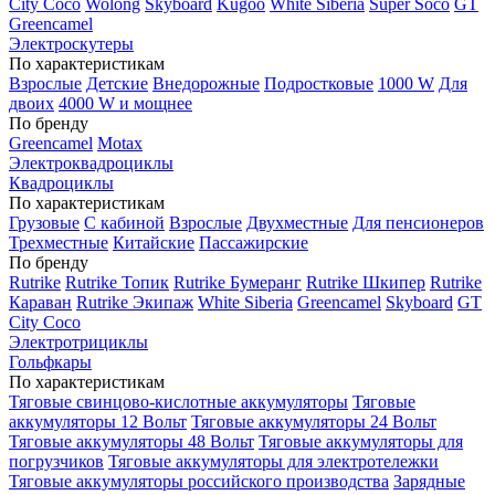
City Coco
Wolong
Skyboard
Kugoo
White Siberia
Super Soco
GT
Greencamel
Электроскутеры
По характеристикам
Взрослые
Детские
Внедорожные
Подростковые
1000 W
Для
двоих
4000 W и мощнее
По бренду
Greencamel
Motax
Электроквадроциклы
Квадроциклы
По характеристикам
Грузовые
С кабиной
Взрослые
Двухместные
Для пенсионеров
Трехместные
Китайские
Пассажирские
По бренду
Rutrike
Rutrike Топик
Rutrike Бумеранг
Rutrike Шкипер
Rutrike
Караван
Rutrike Экипаж
White Siberia
Greencamel
Skyboard
GT
City Coco
Электротрициклы
Гольфкары
По характеристикам
Тяговые свинцово-кислотные аккумуляторы
Тяговые
аккумуляторы 12 Вольт
Тяговые аккумуляторы 24 Вольт
Тяговые аккумуляторы 48 Вольт
Тяговые аккумуляторы для
погрузчиков
Тяговые аккумуляторы для электротележки
Тяговые аккумуляторы российского производства
Зарядные