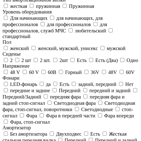
жесткая
пружинная
Пружинная
Уровень оборудования
Для начинающих
для начинающих, для
профессионалов
для профессионалов
для
профессионалов, служб МЧС
любительский
стандартный
Пол
женский
женский, мужской, унисекс
мужской
Сиденье
2
2 шт
2 шт.
2шт
Есть
Есть (Два)
Одно
Напряжение
48 V
60 V
60В
Горный
36V
48V
60V
Фонари
LED-фонарь
да
Есть
задний, передний
Нет
передние и задние
Передний
передний и задний
Передний/Задний
передняя фара
передняя фара и
задний стоп-сигнал
Светодиодная фара
Светодиодная
фара, стоп-сигнал, поворотники
Светодиодные
стоп-
сигнал
Фара
Фара в передней части
Фара впереди
Фара, стоп-сигнал
Амортизатор
Без амортизатора
Двухподвес
Есть
Жесткая
стальная передняя вилка
Передний
Передний и задний