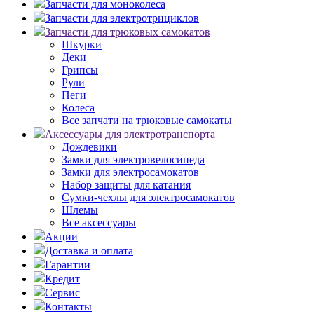
Запчасти для моноколеса
Запчасти для электротрициклов
Запчасти для трюковых самокатов
Шкурки
Деки
Грипсы
Рули
Пеги
Колеса
Все запчати на трюковые самокаты
Аксессуары для электротранспорта
Дождевики
Замки для электровелосипеда
Замки для электросамокатов
Набор защиты для катания
Сумки-чехлы для электросамокатов
Шлемы
Все аксессуары
Акции
Доставка и оплата
Гарантии
Кредит
Сервис
Контакты