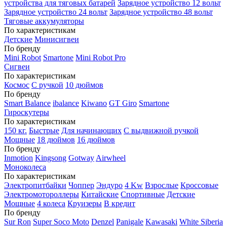
устройства для тяговых батарей
Зарядное устройство 12 вольт
Зарядное устройство 24 вольт
Зарядное устройство 48 вольт
Тяговые аккумуляторы
По характеристикам
Детские
Минисигвеи
По бренду
Mini Robot
Smartone
Mini Robot Pro
Сигвеи
По характеристикам
Космос
С ручкой
10 дюймов
По бренду
Smart Balance
ibalance
Kiwano
GT Giro
Smartone
Гироскутеры
По характеристикам
150 кг.
Быстрые
Для начинающих
С выдвижной ручкой
Мощные
18 дюймов
16 дюймов
По бренду
Inmotion
Kingsong
Gotway
Airwheel
Моноколеса
По характеристикам
Электропитбайки
Чоппер
Эндуро
4 Kw
Взрослые
Кроссовые
Электромотороллеры
Китайские
Спортивные
Детские
Мощные
4 колеса
Круизеры
В кредит
По бренду
Sur Ron
Super Soco Moto
Denzel
Panigale
Kawasaki
White Siberia