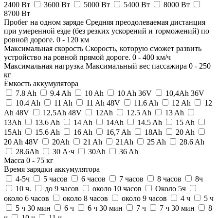
2400 Вт
3600 Вт
5000 Вт
5400 Вт
8000 Вт
8700 Вт
Пробег на одном заряде
Средняя преодолеваемая дистанция
при умеренной езде (без резких ускорений и торможений) по
ровной дороге.
0
-
120
км
Максимальная скорость
Скорость, которую сможет развить
устройство на ровной прямой дороге.
0
-
400
км/ч
Максимальная нагрузка
Максимальный вес пассажира
0
-
250
кг
Ёмкость аккумулятора
7.8 Ah
9.4 Ah
10 Ah
10 Ah 36V
10,4Ah 36V
10.4 Ah
11 Ah
11 Ah 48V
11.6 Ah
12 Ah
12
Ah 48V
12,5Ah 48V
12Ah
12.5 Ah
13 Ah
13Ah
13.6 Ah
14 Ah
14Ah
14.5 Ah
15 Ah
15Ah
15.6 Ah
16 Ah
16,7 Ah
18Ah
20 Ah
20 Ah 48V
20Ah
21 Ah
21Ah
25 Ah
28.6 Ah
28.6Ah
30 А·ч
30Ah
36 Ah
Масса
0
-
75
кг
Время зарядки аккумулятора
4-5ч
5 часов
6 часов
7 часов
8 часов
8ч
10 ч.
до 9 часов
около 10 часов
Около 5ч
около 6 часов
около 8 часов
около 9 часов
4 ч
5 ч
5 ч 30 мин
6 ч
6 ч 30 мин
7 ч
7 ч 30 мин
8
ч
10 ч
11 ч