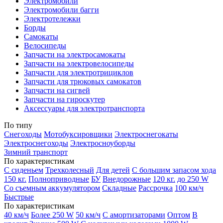
Электромобили
Электромобили багги
Электротележки
Борды
Самокаты
Велосипеды
Запчасти на электросамокаты
Запчасти на электровелосипеды
Запчасти для электротрициклов
Запчасти для трюковых самокатов
Запчасти на сигвей
Запчасти на гироскутер
Аксессуары для электротранспорта
По типу
Снегоходы
Мотобуксировщики
Электроснегокаты
Электроснегоходы
Электросноуборды
Зимний транспорт
По характеристикам
С сиденьем
Трехколесный
Для детей
С большим запасом хода
150 кг.
Полноприводные
БУ
Внедорожные
120 кг.
до 250 W
Со съемным аккумулятором
Складные
Рассрочка
100 км/ч
Быстрые
По характеристикам
40 км/ч
Более 250 W
50 км/ч
С амортизаторами
Оптом
В