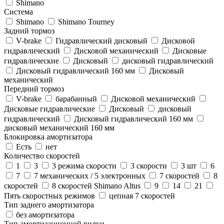
Shimano
Система
Shimano
Shimano Tourney
Задний тормоз
V-brake
Гидравлический дисковый
Дисковой
гидравлический
Дисковой механический
Дисковые
гидравлические
Дисковый
дисковый гидравлический
Дисковый гидравлический 160 мм
Дисковый
механический
Передний тормоз
V-brake
барабанный
Дисковой механический
Дисковые гидравлические
Дисковый
дисковый
гидравлический
Дисковый гидравлический 160 мм
дисковый механический 160 мм
Блокировка амортизатора
Есть
нет
Количество скоростей
1
3
3 режима скорости
3 скорости
3 шт
6
7
7 механических / 5 электронных
7 скоростей
8
скоростей
8 скоростей Shimano Altus
9
14
21
Пять скоростных режимов
цепная 7 скоростей
Тип заднего амортизатора
без амортизатора
Тип амортизационной вилки