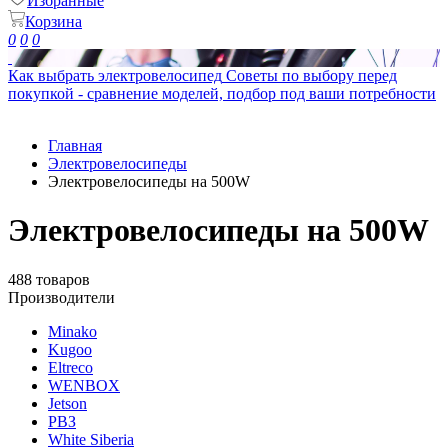
Избранные
Корзина
0
0
0
Как выбрать электровелосипед
Советы по выбору перед
покупкой - сравнение моделей, подбор под ваши потребности
Главная
Электровелосипеды
Электровелосипеды на 500W
Электровелосипеды на 500W
488 товаров
Производители
Minako
Kugoo
Eltreco
WENBOX
Jetson
РВЗ
White Siberia