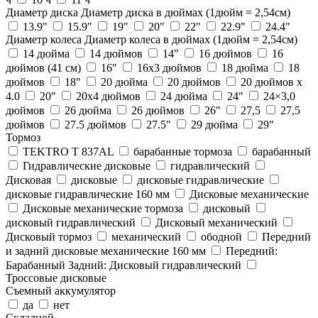
Диаметр диска
Диаметр диска в дюймах (1дюйм = 2,54см)
13.9"
15.9"
19"
20"
22"
22.9"
24.4"
Диаметр колеса
Диаметр колеса в дюймах (1дюйм = 2,54см)
14 дюйма
14 дюймов
14"
16 дюймов
16
дюймов (41 см)
16"
16х3 дюймов
18 дюйма
18
дюймов
18"
20 дюйма
20 дюймов
20 дюймов х
4.0
20"
20x4 дюймов
24 дюйма
24"
24×3,0
дюймов
26 дюйма
26 дюймов
26"
27,5
27,5
дюймов
27.5 дюймов
27.5"
29 дюйма
29"
Тормоз
TEKTRO T 837AL
барабанные тормоза
барабанный
Гидравлические дисковые
гидравлический
Дисковая
дисковые
дисковые гидравлические
дисковые гидравлические 160 мм
Дисковые механические
Дисковые механические тормоза
дисковый
дисковый гидравлический
Дисковый механический
Дисковый тормоз
механический
ободной
Передний
и задний дисковые механические 160 мм
Передний:
Барабанный Задний: Дисковый гидравлический
Троссовые дисковые
Съемный аккумулятор
да
нет
Складной