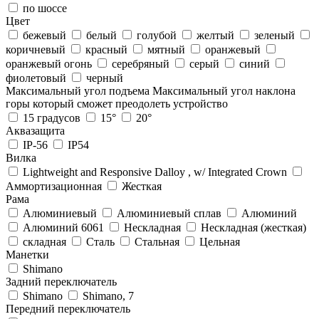
по шоссе
Цвет
бежевый
белый
голубой
желтый
зеленый
коричневый
красный
мятный
оранжевый
оранжевый огонь
серебряный
серый
синий
фиолетовый
черный
Максимальный угол подъема
Максимальный угол наклона
горы который сможет преодолеть устройство
15 градусов
15°
20°
Аквазащита
IP-56
IP54
Вилка
Lightweight and Responsive Dalloy , w/ Integrated Crown
Аммортизационная
Жесткая
Рама
Алюминиевый
Алюминиевый сплав
Алюминий
Алюминий 6061
Нескладная
Нескладная (жесткая)
складная
Сталь
Стальная
Цельная
Манетки
Shimano
Задний переключатель
Shimano
Shimano, 7
Передний переключатель