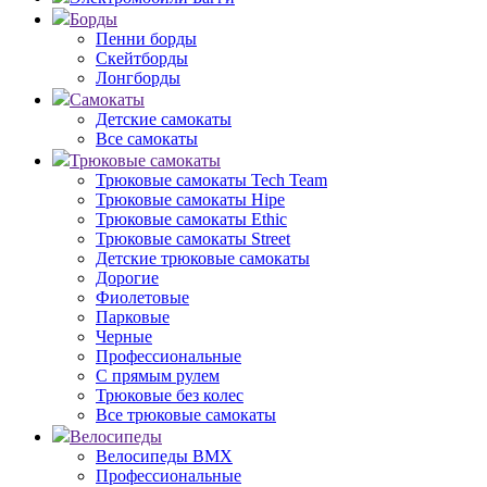
Борды
Пенни борды
Скейтборды
Лонгборды
Самокаты
Детские самокаты
Все самокаты
Трюковые самокаты
Трюковые самокаты Tech Team
Трюковые самокаты Hipe
Трюковые самокаты Ethic
Трюковые самокаты Street
Детские трюковые самокаты
Дорогие
Фиолетовые
Парковые
Черные
Профессиональные
С прямым рулем
Трюковые без колес
Все трюковые самокаты
Велосипеды
Велосипеды BMX
Профессиональные