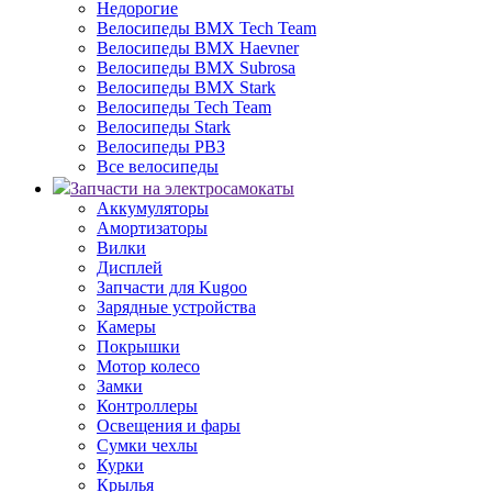
Недорогие
Велосипеды BMX Tech Team
Велосипеды BMX Haevner
Велосипеды BMX Subrosa
Велосипеды BMX Stark
Велосипеды Tech Team
Велосипеды Stark
Велосипеды РВЗ
Все велосипеды
Запчасти на электросамокаты
Аккумуляторы
Амортизаторы
Вилки
Дисплей
Запчасти для Kugoo
Зарядные устройства
Камеры
Покрышки
Мотор колесо
Замки
Контроллеры
Освещения и фары
Сумки чехлы
Курки
Крылья