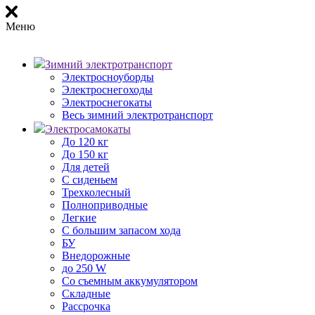
Меню
Зимний электротранспорт
Электросноуборды
Электроснегоходы
Электроснегокаты
Весь зимний электротранспорт
Электросамокаты
До 120 кг
До 150 кг
Для детей
С сиденьем
Трехколесный
Полноприводные
Легкие
С большим запасом хода
БУ
Внедорожные
до 250 W
Со съемным аккумулятором
Складные
Рассрочка