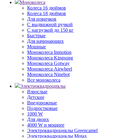
Моноколеса
Колеса 16 дюймов
Колеса 18 дюймов
Для новичков
С выдвижной ручкой
С нагрузкой до 150 кг
Быстрые
Для начинающих
Мощные
Моноколеса Inmotion
Моноколеса Kingsong
Моноколеса Gotway
Моноколеса Airwheel
Моноколеса Ninebot
Все моноколеса
Электроквадроциклы
Взрослые
Детские
Внедорожные
Подростковые
1000 W
Для двоих
4000 W и мощнее
Электроквадроциклы Greencamel
Электроквадроциклы Motax