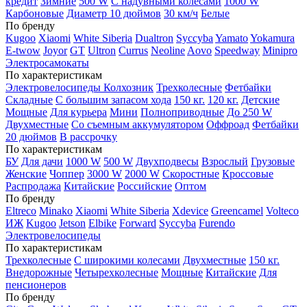
кредит
Зимние
500 W
С надувными колесами
1000 W
Карбоновые
Диаметр 10 дюймов
30 км/ч
Белые
По бренду
Kugoo
Xiaomi
White Siberia
Dualtron
Syccyba
Yamato
Yokamura
E-twow
Joyor
GT
Ultron
Currus
Neoline
Aovo
Speedway
Minipro
Электросамокаты
По характеристикам
Электровелосипеды Колхозник
Трехколесные
Фетбайки
Складные
С большим запасом хода
150 кг.
120 кг.
Детские
Мощные
Для курьера
Мини
Полноприводные
До 250 W
Двухместные
Со съемным аккумулятором
Оффроад
Фетбайки
20 дюймов
В рассрочку
По характеристикам
БУ
Для дачи
1000 W
500 W
Двухподвесы
Взрослый
Грузовые
Женские
Чоппер
3000 W
2000 W
Скоростные
Кроссовые
Распродажа
Китайские
Российские
Оптом
По бренду
Eltreco
Minako
Xiaomi
White Siberia
Xdevice
Greencamel
Volteco
ИЖ
Kugoo
Jetson
Elbike
Forward
Syccyba
Furendo
Электровелосипеды
По характеристикам
Трехколесные
С широкими колесами
Двухместные
150 кг.
Внедорожные
Четырехколесные
Мощные
Китайские
Для
пенсионеров
По бренду