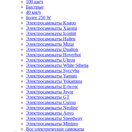
100 км/ч
Быстрые
40 км/ч
более 250 W
Электросамокаты Kugoo
Электросамокаты Xiaomi
Электросамокаты Iconbit
Электросамокаты Halten
Электросамокаты Mizar
Электросамокаты Dualton
Электросамокаты Hoverbot
Электросамокаты Ultron
Электросамокаты White Siberia
Электросамокаты Syccyba
Электросамокаты Yamato
Электросамокаты Yokamura
Электросамокаты E-twow
Электросамокаты Joyor
Электросамокаты GT
Электросамокаты Currus
Электросамокаты Neoline
Электросамокаты Aovo
Электросамокаты Speedway
Электросамокаты Minipro
Все электрические самокаты