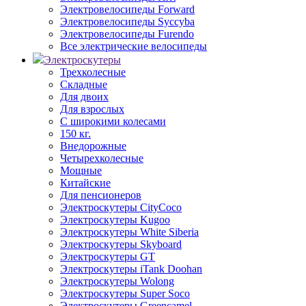
Электровелосипеды Forward
Электровелосипеды Syccyba
Электровелосипеды Furendo
Все электрические велосипеды
Электроскутеры
Трехколесные
Складные
Для двоих
Для взрослых
С широкими колесами
150 кг.
Внедорожные
Четырехколесные
Мощные
Китайские
Для пенсионеров
Электроскутеры CityCoco
Электроскутеры Kugoo
Электроскутеры White Siberia
Электроскутеры Skyboard
Электроскутеры GT
Электроскутеры iTank Doohan
Электроскутеры Wolong
Электроскутеры Super Soco
Электроскутеры Greencamel