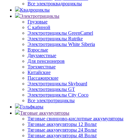
Все электроквадроциклы
Квадроциклы
Электротрициклы
Грузовые
С кабиной
Электротрициклы GreenCamel
Электротрициклы Rutrike
Электротрициклы White Siberia
Взрослые
Двухместные
Для пенсионеров
Трехместные
Китайские
Пассажирские
Электротрициклы Skyboard
Электротрициклы GT
Электротрициклы City Coco
Все электротрициклы
Гольфкары
Тяговые аккумуляторы
Тяговые свинцово-кислотные аккумуляторы
Тяговые аккумуляторы 12 Вольт
Тяговые аккумуляторы 24 Вольт
Тяговые аккумуляторы 48 Вольт