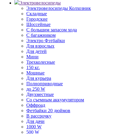
Электровелосипеды
Электровелосипеды Колхозник
Складные
Городские
Шоссейные
С большим запасом хода
С багажником
Электро Фэтбайки
Для взрослых
Для детей
Мини
Трехколесные
150 кг.
Мощные
Для курьера
Полноприводные
до 250 W
Двухместные
Со съемным аккумулятором
Оффроад
Фетбайки 20 дюймов
В рассрочку
Для дачи
1000 W
500 W