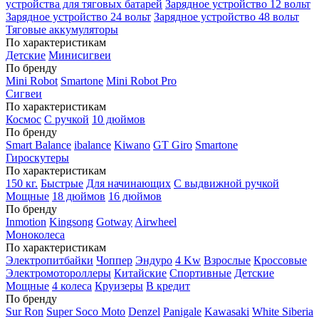
устройства для тяговых батарей
Зарядное устройство 12 вольт
Зарядное устройство 24 вольт
Зарядное устройство 48 вольт
Тяговые аккумуляторы
По характеристикам
Детские
Минисигвеи
По бренду
Mini Robot
Smartone
Mini Robot Pro
Сигвеи
По характеристикам
Космос
С ручкой
10 дюймов
По бренду
Smart Balance
ibalance
Kiwano
GT Giro
Smartone
Гироскутеры
По характеристикам
150 кг.
Быстрые
Для начинающих
С выдвижной ручкой
Мощные
18 дюймов
16 дюймов
По бренду
Inmotion
Kingsong
Gotway
Airwheel
Моноколеса
По характеристикам
Электропитбайки
Чоппер
Эндуро
4 Kw
Взрослые
Кроссовые
Электромотороллеры
Китайские
Спортивные
Детские
Мощные
4 колеса
Круизеры
В кредит
По бренду
Sur Ron
Super Soco Moto
Denzel
Panigale
Kawasaki
White Siberia