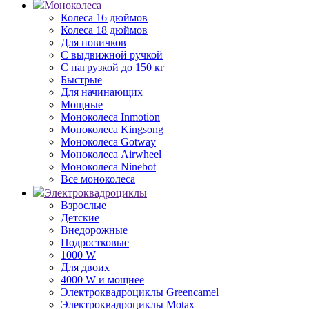
Моноколеса
Колеса 16 дюймов
Колеса 18 дюймов
Для новичков
С выдвижной ручкой
С нагрузкой до 150 кг
Быстрые
Для начинающих
Мощные
Моноколеса Inmotion
Моноколеса Kingsong
Моноколеса Gotway
Моноколеса Airwheel
Моноколеса Ninebot
Все моноколеса
Электроквадроциклы
Взрослые
Детские
Внедорожные
Подростковые
1000 W
Для двоих
4000 W и мощнее
Электроквадроциклы Greencamel
Электроквадроциклы Motax