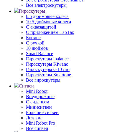
Все электроскутеры
Гироскутеры
6.5 дюймовые колеса
10.5 дюймовые колеса
С аквазащитой
С приложением ТаоТао
Космос
С ручкой
10 дюймов
Smart Balance
Гироскутеры ibalance
Гироскутеры Kiwano
Гироскутеры GT Giro
Гироскутеры Smartone
Все гироскутеры
Сигвеи
Mini Robot
Внедорожные
С сиденьем
Минисигвеи
Большие сигвеи
Детские
Mini Robot Pro
Все сигвеи