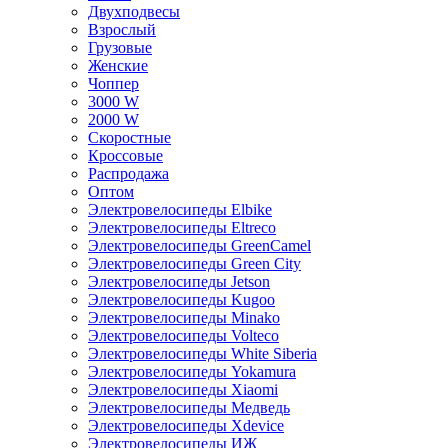
Двухподвесы
Взрослый
Грузовые
Женские
Чоппер
3000 W
2000 W
Скоростные
Кроссовые
Распродажа
Оптом
Электровелосипеды Elbike
Электровелосипеды Eltreco
Электровелосипеды GreenCamel
Электровелосипеды Green City
Электровелосипеды Jetson
Электровелосипеды Kugoo
Электровелосипеды Minako
Электровелосипеды Volteco
Электровелосипеды White Siberia
Электровелосипеды Yokamura
Электровелосипеды Xiaomi
Электровелосипеды Медведь
Электровелосипеды Xdevice
Электровелосипеды ИЖ