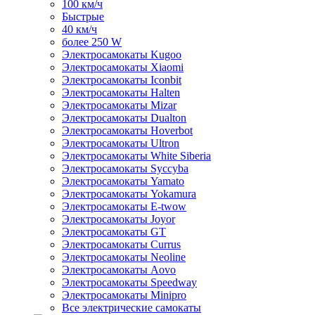
100 км/ч
Быстрые
40 км/ч
более 250 W
Электросамокаты Kugoo
Электросамокаты Xiaomi
Электросамокаты Iconbit
Электросамокаты Halten
Электросамокаты Mizar
Электросамокаты Dualton
Электросамокаты Hoverbot
Электросамокаты Ultron
Электросамокаты White Siberia
Электросамокаты Syccyba
Электросамокаты Yamato
Электросамокаты Yokamura
Электросамокаты E-twow
Электросамокаты Joyor
Электросамокаты GT
Электросамокаты Currus
Электросамокаты Neoline
Электросамокаты Aovo
Электросамокаты Speedway
Электросамокаты Minipro
Все электрические самокаты