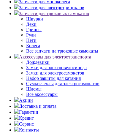
Запчасти для моноколеса
Запчасти для электротрициклов
Запчасти для трюковых самокатов
Шкурки
Деки
Грипсы
Рули
Пеги
Колеса
Все запчати на трюковые самокаты
Аксессуары для электротранспорта
Дождевики
Замки для электровелосипеда
Замки для электросамокатов
Набор защиты для катания
Сумки-чехлы для электросамокатов
Шлемы
Все аксессуары
Акции
Доставка и оплата
Гарантии
Кредит
Сервис
Контакты