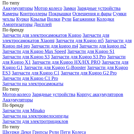
По типу
Аккумуляторы
Мотор колесо
Замки
Зарядные устройства
Камеры
Контроллеры
Покрышки
Освещения и фары
Сумки
чехлы
Курки
Крылья
Вилки
Рули
Багажники
Колодки
Амортизаторы
Дисплей
По бренду
Запчасти для электросамокатов Kugoo
Запчасти для
электросамокатов Xiaomi
Запчасти для Kugoo m5
Запчасти для
Кugoo m4 pro
Запчасти для kugoo m4
Запчасти для kugoo m2
Запчасти для Kugoo Max Speed
Запчасти для Kugoo S1
Запчасти для Kugoo S3
Запчасти для Kugoo S3 Pro
Запчасти
для Kugoo X1
Запчасти для Kugoo HX/HX PRO
Запчасти для
Kugoo G1
Запчасти для Kugoo G-Booster
Запчасти для Kugoo
ES3
Запчасти для Kugoo C1
Запчасти для Kugoo G2 Pro
Запчасти для Kugoo C1 Pro
Запчасти на электросамокаты
По типу
Мотор-колесо
Зарядные устройства
Корпус аккумуляторов
Аккумуляторы
По бренду
Запчасти для Minako
Запчасти на электровелосипеды
Запчасти для электротрициклов
По типу
Шкурки
Деки
Грипсы
Рули
Пеги
Колеса