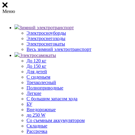
Меню
Зимний электротранспорт
Электросноуборды
Электроснегоходы
Электроснегокаты
Весь зимний электротранспорт
Электросамокаты
До 120 кг
До 150 кг
Для детей
С сиденьем
Трехколесный
Полноприводные
Легкие
С большим запасом хода
БУ
Внедорожные
до 250 W
Со съемным аккумулятором
Складные
Рассрочка