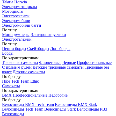
Talaria
Horwin
Электромотоциклы
Мотоциклы
Электроскейты
Электромобили
Электромобили багги
По типу
Мини думперы
Электропогрузчики
Электротележки
По типу
Пенни борды
Скейтборды
Лонгборды
Борды
По характеристикам
Трюковые самокаты
Фиолетовые
Черные
Профессиональные
С прямым рулем
Детские трюковые самокаты
Трюковые без
колес
Детские самокаты
По бренду
Hipe
Tech Team
Ethic
Самокаты
По характеристикам
BMX
Профессиональные
Недорогие
По бренду
Велосипеды BMX Tech Team
Велосипеды BMX Stark
Велосипеды Tech Team
Велосипеды Stark
Велосипеды РВЗ
Велосипеды