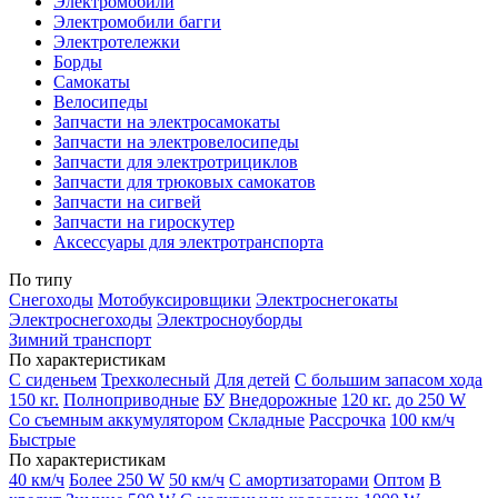
Электромобили
Электромобили багги
Электротележки
Борды
Самокаты
Велосипеды
Запчасти на электросамокаты
Запчасти на электровелосипеды
Запчасти для электротрициклов
Запчасти для трюковых самокатов
Запчасти на сигвей
Запчасти на гироскутер
Аксессуары для электротранспорта
По типу
Снегоходы
Мотобуксировщики
Электроснегокаты
Электроснегоходы
Электросноуборды
Зимний транспорт
По характеристикам
С сиденьем
Трехколесный
Для детей
С большим запасом хода
150 кг.
Полноприводные
БУ
Внедорожные
120 кг.
до 250 W
Со съемным аккумулятором
Складные
Рассрочка
100 км/ч
Быстрые
По характеристикам
40 км/ч
Более 250 W
50 км/ч
С амортизаторами
Оптом
В