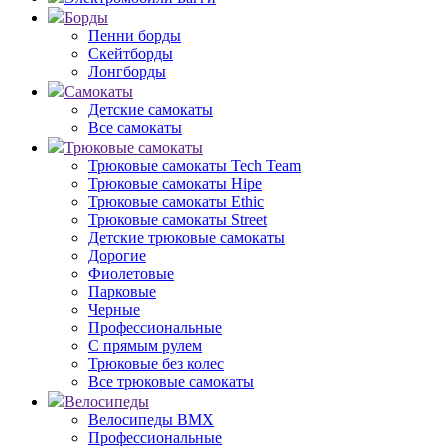
Борды
Пенни борды
Скейтборды
Лонгборды
Самокаты
Детские самокаты
Все самокаты
Трюковые самокаты
Трюковые самокаты Tech Team
Трюковые самокаты Hipe
Трюковые самокаты Ethic
Трюковые самокаты Street
Детские трюковые самокаты
Дорогие
Фиолетовые
Парковые
Черные
Профессиональные
С прямым рулем
Трюковые без колес
Все трюковые самокаты
Велосипеды
Велосипеды BMX
Профессиональные