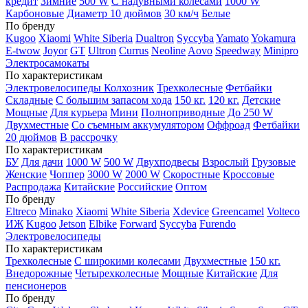
кредит
Зимние
500 W
С надувными колесами
1000 W
Карбоновые
Диаметр 10 дюймов
30 км/ч
Белые
По бренду
Kugoo
Xiaomi
White Siberia
Dualtron
Syccyba
Yamato
Yokamura
E-twow
Joyor
GT
Ultron
Currus
Neoline
Aovo
Speedway
Minipro
Электросамокаты
По характеристикам
Электровелосипеды Колхозник
Трехколесные
Фетбайки
Складные
С большим запасом хода
150 кг.
120 кг.
Детские
Мощные
Для курьера
Мини
Полноприводные
До 250 W
Двухместные
Со съемным аккумулятором
Оффроад
Фетбайки
20 дюймов
В рассрочку
По характеристикам
БУ
Для дачи
1000 W
500 W
Двухподвесы
Взрослый
Грузовые
Женские
Чоппер
3000 W
2000 W
Скоростные
Кроссовые
Распродажа
Китайские
Российские
Оптом
По бренду
Eltreco
Minako
Xiaomi
White Siberia
Xdevice
Greencamel
Volteco
ИЖ
Kugoo
Jetson
Elbike
Forward
Syccyba
Furendo
Электровелосипеды
По характеристикам
Трехколесные
С широкими колесами
Двухместные
150 кг.
Внедорожные
Четырехколесные
Мощные
Китайские
Для
пенсионеров
По бренду