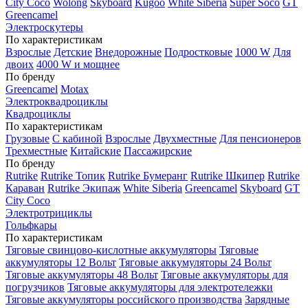
City Coco
Wolong
Skyboard
Kugoo
White Siberia
Super Soco
GT
Greencamel
Электроскутеры
По характеристикам
Взрослые
Детские
Внедорожные
Подростковые
1000 W
Для
двоих
4000 W и мощнее
По бренду
Greencamel
Motax
Электроквадроциклы
Квадроциклы
По характеристикам
Грузовые
С кабиной
Взрослые
Двухместные
Для пенсионеров
Трехместные
Китайские
Пассажирские
По бренду
Rutrike
Rutrike Топик
Rutrike Бумеранг
Rutrike Шкипер
Rutrike
Караван
Rutrike Экипаж
White Siberia
Greencamel
Skyboard
GT
City Coco
Электротрициклы
Гольфкары
По характеристикам
Тяговые свинцово-кислотные аккумуляторы
Тяговые
аккумуляторы 12 Вольт
Тяговые аккумуляторы 24 Вольт
Тяговые аккумуляторы 48 Вольт
Тяговые аккумуляторы для
погрузчиков
Тяговые аккумуляторы для электротележки
Тяговые аккумуляторы российского производства
Зарядные