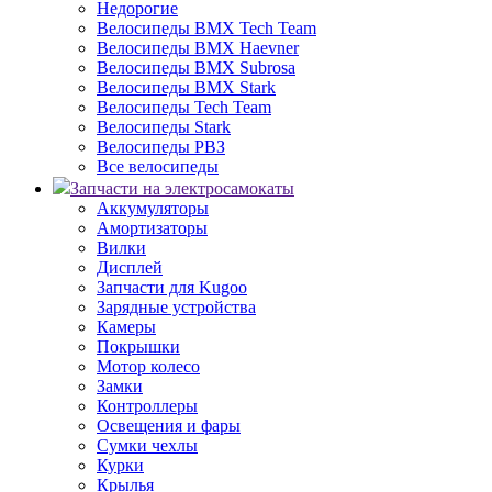
Недорогие
Велосипеды BMX Tech Team
Велосипеды BMX Haevner
Велосипеды BMX Subrosa
Велосипеды BMX Stark
Велосипеды Tech Team
Велосипеды Stark
Велосипеды РВЗ
Все велосипеды
Запчасти на электросамокаты
Аккумуляторы
Амортизаторы
Вилки
Дисплей
Запчасти для Kugoo
Зарядные устройства
Камеры
Покрышки
Мотор колесо
Замки
Контроллеры
Освещения и фары
Сумки чехлы
Курки
Крылья