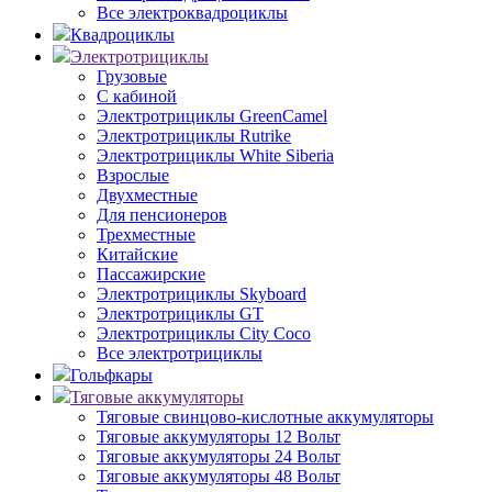
Все электроквадроциклы
Квадроциклы
Электротрициклы
Грузовые
С кабиной
Электротрициклы GreenCamel
Электротрициклы Rutrike
Электротрициклы White Siberia
Взрослые
Двухместные
Для пенсионеров
Трехместные
Китайские
Пассажирские
Электротрициклы Skyboard
Электротрициклы GT
Электротрициклы City Coco
Все электротрициклы
Гольфкары
Тяговые аккумуляторы
Тяговые свинцово-кислотные аккумуляторы
Тяговые аккумуляторы 12 Вольт
Тяговые аккумуляторы 24 Вольт
Тяговые аккумуляторы 48 Вольт