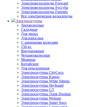
Электровелосипеды Forward
Электровелосипеды Syccyba
Электровелосипеды Furendo
Все электрические велосипеды
Электроскутеры
Трехколесные
Складные
Для двоих
Для взрослых
С широкими колесами
150 кг.
Внедорожные
Четырехколесные
Мощные
Китайские
Для пенсионеров
Электроскутеры CityCoco
Электроскутеры Kugoo
Электроскутеры White Siberia
Электроскутеры Skyboard
Электроскутеры GT
Электроскутеры iTank Doohan
Электроскутеры Wolong
Электроскутеры Super Soco
Электроскутеры Greencamel