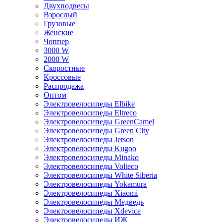
Двухподвесы
Взрослый
Грузовые
Женские
Чоппер
3000 W
2000 W
Скоростные
Кроссовые
Распродажа
Оптом
Электровелосипеды Elbike
Электровелосипеды Eltreco
Электровелосипеды GreenCamel
Электровелосипеды Green City
Электровелосипеды Jetson
Электровелосипеды Kugoo
Электровелосипеды Minako
Электровелосипеды Volteco
Электровелосипеды White Siberia
Электровелосипеды Yokamura
Электровелосипеды Xiaomi
Электровелосипеды Медведь
Электровелосипеды Xdevice
Электровелосипеды ИЖ