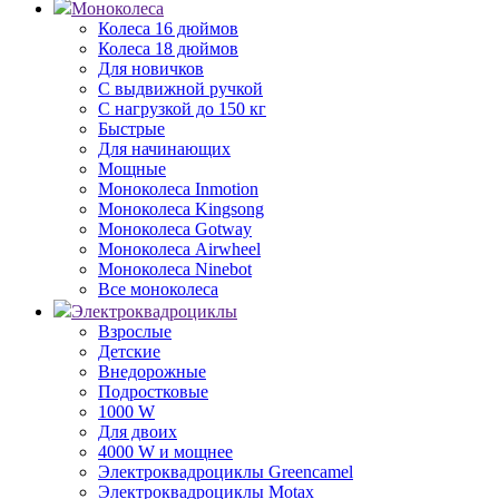
Моноколеса
Колеса 16 дюймов
Колеса 18 дюймов
Для новичков
С выдвижной ручкой
С нагрузкой до 150 кг
Быстрые
Для начинающих
Мощные
Моноколеса Inmotion
Моноколеса Kingsong
Моноколеса Gotway
Моноколеса Airwheel
Моноколеса Ninebot
Все моноколеса
Электроквадроциклы
Взрослые
Детские
Внедорожные
Подростковые
1000 W
Для двоих
4000 W и мощнее
Электроквадроциклы Greencamel
Электроквадроциклы Motax