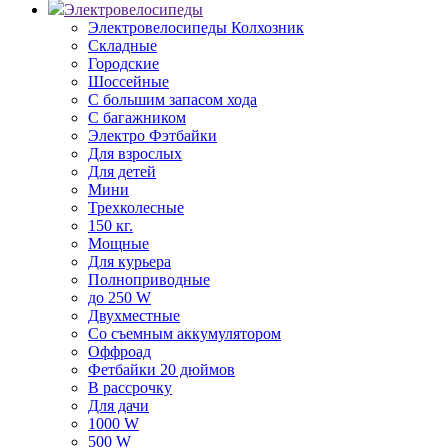
Электровелосипеды
Электровелосипеды Колхозник
Складные
Городские
Шоссейные
С большим запасом хода
С багажником
Электро Фэтбайки
Для взрослых
Для детей
Мини
Трехколесные
150 кг.
Мощные
Для курьера
Полноприводные
до 250 W
Двухместные
Со съемным аккумулятором
Оффроад
Фетбайки 20 дюймов
В рассрочку
Для дачи
1000 W
500 W