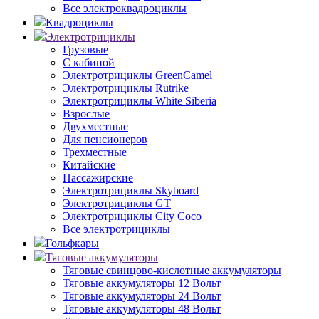
Все электроквадроциклы
Квадроциклы
Электротрициклы
Грузовые
С кабиной
Электротрициклы GreenCamel
Электротрициклы Rutrike
Электротрициклы White Siberia
Взрослые
Двухместные
Для пенсионеров
Трехместные
Китайские
Пассажирские
Электротрициклы Skyboard
Электротрициклы GT
Электротрициклы City Coco
Все электротрициклы
Гольфкары
Тяговые аккумуляторы
Тяговые свинцово-кислотные аккумуляторы
Тяговые аккумуляторы 12 Вольт
Тяговые аккумуляторы 24 Вольт
Тяговые аккумуляторы 48 Вольт