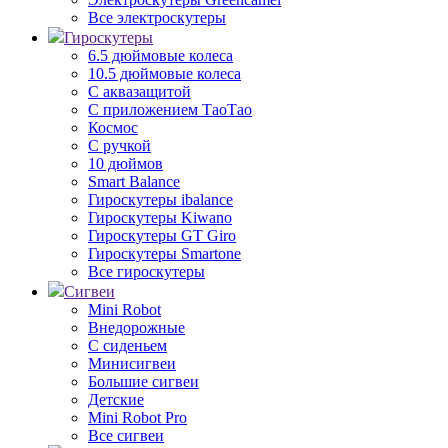
Все электроскутеры
Гироскутеры
6.5 дюймовые колеса
10.5 дюймовые колеса
С аквазащитой
С приложением ТаоТао
Космос
С ручкой
10 дюймов
Smart Balance
Гироскутеры ibalance
Гироскутеры Kiwano
Гироскутеры GT Giro
Гироскутеры Smartone
Все гироскутеры
Сигвеи
Mini Robot
Внедорожные
С сиденьем
Минисигвеи
Большие сигвеи
Детские
Mini Robot Pro
Все сигвеи