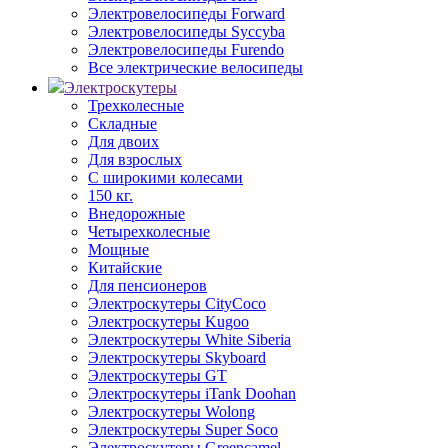
Электровелосипеды Forward
Электровелосипеды Syccyba
Электровелосипеды Furendo
Все электрические велосипеды
Электроскутеры
Трехколесные
Складные
Для двоих
Для взрослых
С широкими колесами
150 кг.
Внедорожные
Четырехколесные
Мощные
Китайские
Для пенсионеров
Электроскутеры CityCoco
Электроскутеры Kugoo
Электроскутеры White Siberia
Электроскутеры Skyboard
Электроскутеры GT
Электроскутеры iTank Doohan
Электроскутеры Wolong
Электроскутеры Super Soco
Электроскутеры Greencamel