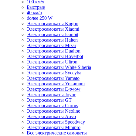
100 км/ч
Быстрые
40 км/ч
более 250 W
Электросамокаты Kugoo
Электросамокаты Xiaomi
Электросамокаты Iconbit
Электросамокаты Halten
Электросамокаты Mizar
Электросамокаты Dualton
Электросамокаты Hoverbot
Электросамокаты Ultron
Электросамокаты White Siberia
Электросамокаты Syccyba
Электросамокаты Yamato
Электросамокаты Yokamura
Электросамокаты E-twow
Электросамокаты Joyor
Электросамокаты GT
Электросамокаты Currus
Электросамокаты Neoline
Электросамокаты Aovo
Электросамокаты Speedway
Электросамокаты Minipro
Все электрические самокаты