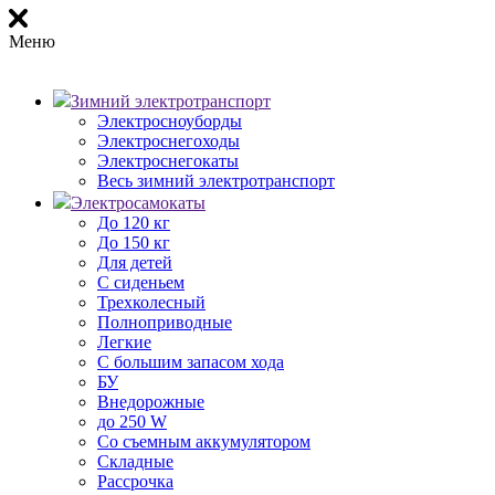
Меню
Зимний электротранспорт
Электросноуборды
Электроснегоходы
Электроснегокаты
Весь зимний электротранспорт
Электросамокаты
До 120 кг
До 150 кг
Для детей
С сиденьем
Трехколесный
Полноприводные
Легкие
С большим запасом хода
БУ
Внедорожные
до 250 W
Со съемным аккумулятором
Складные
Рассрочка