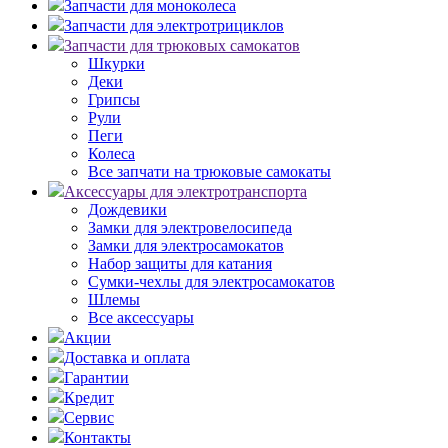
Запчасти для моноколеса
Запчасти для электротрициклов
Запчасти для трюковых самокатов
Шкурки
Деки
Грипсы
Рули
Пеги
Колеса
Все запчати на трюковые самокаты
Аксессуары для электротранспорта
Дождевики
Замки для электровелосипеда
Замки для электросамокатов
Набор защиты для катания
Сумки-чехлы для электросамокатов
Шлемы
Все аксессуары
Акции
Доставка и оплата
Гарантии
Кредит
Сервис
Контакты