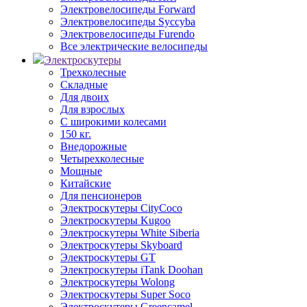
Электровелосипеды Forward
Электровелосипеды Syccyba
Электровелосипеды Furendo
Все электрические велосипеды
Электроскутеры
Трехколесные
Складные
Для двоих
Для взрослых
С широкими колесами
150 кг.
Внедорожные
Четырехколесные
Мощные
Китайские
Для пенсионеров
Электроскутеры CityCoco
Электроскутеры Kugoo
Электроскутеры White Siberia
Электроскутеры Skyboard
Электроскутеры GT
Электроскутеры iTank Doohan
Электроскутеры Wolong
Электроскутеры Super Soco
Электроскутеры Greencamel