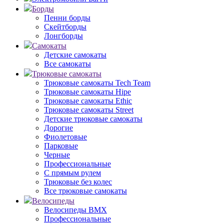
Борды
Пенни борды
Скейтборды
Лонгборды
Самокаты
Детские самокаты
Все самокаты
Трюковые самокаты
Трюковые самокаты Tech Team
Трюковые самокаты Hipe
Трюковые самокаты Ethic
Трюковые самокаты Street
Детские трюковые самокаты
Дорогие
Фиолетовые
Парковые
Черные
Профессиональные
С прямым рулем
Трюковые без колес
Все трюковые самокаты
Велосипеды
Велосипеды BMX
Профессиональные