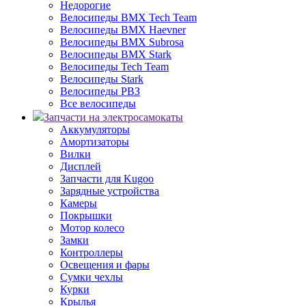
Недорогие
Велосипеды BMX Tech Team
Велосипеды BMX Haevner
Велосипеды BMX Subrosa
Велосипеды BMX Stark
Велосипеды Tech Team
Велосипеды Stark
Велосипеды РВЗ
Все велосипеды
Запчасти на электросамокаты
Аккумуляторы
Амортизаторы
Вилки
Дисплей
Запчасти для Kugoo
Зарядные устройства
Камеры
Покрышки
Мотор колесо
Замки
Контроллеры
Освещения и фары
Сумки чехлы
Курки
Крылья