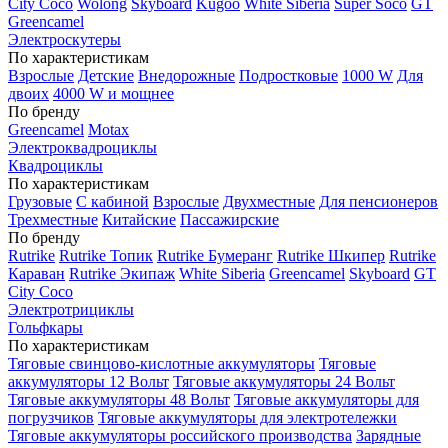
City Coco
Wolong
Skyboard
Kugoo
White Siberia
Super Soco
GT
Greencamel
Электроскутеры
По характеристикам
Взрослые
Детские
Внедорожные
Подростковые
1000 W
Для
двоих
4000 W и мощнее
По бренду
Greencamel
Motax
Электроквадроциклы
Квадроциклы
По характеристикам
Грузовые
С кабиной
Взрослые
Двухместные
Для пенсионеров
Трехместные
Китайские
Пассажирские
По бренду
Rutrike
Rutrike Топик
Rutrike Бумеранг
Rutrike Шкипер
Rutrike
Караван
Rutrike Экипаж
White Siberia
Greencamel
Skyboard
GT
City Coco
Электротрициклы
Гольфкары
По характеристикам
Тяговые свинцово-кислотные аккумуляторы
Тяговые
аккумуляторы 12 Вольт
Тяговые аккумуляторы 24 Вольт
Тяговые аккумуляторы 48 Вольт
Тяговые аккумуляторы для
погрузчиков
Тяговые аккумуляторы для электротележки
Тяговые аккумуляторы российского производства
Зарядные