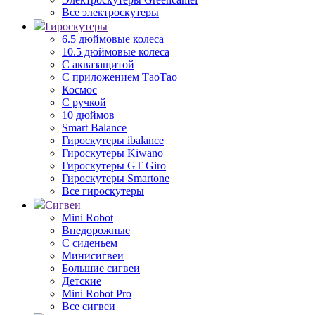
Все электроскутеры
Гироскутеры
6.5 дюймовые колеса
10.5 дюймовые колеса
С аквазащитой
С приложением ТаоТао
Космос
С ручкой
10 дюймов
Smart Balance
Гироскутеры ibalance
Гироскутеры Kiwano
Гироскутеры GT Giro
Гироскутеры Smartone
Все гироскутеры
Сигвеи
Mini Robot
Внедорожные
С сиденьем
Минисигвеи
Большие сигвеи
Детские
Mini Robot Pro
Все сигвеи