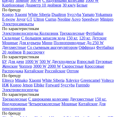
кредит
Зимние
500 W
С надувными колесами
1000 W
Карбоновые
Диаметр 10 дюймов
30 км/ч
Белые
По бренду
Kugoo
Xiaomi
White Siberia
Dualtron
Syccyba
Yamato
Yokamura
E-twow
Joyor
GT
Ultron
Currus
Neoline
Aovo
Speedway
Minipro
Электросамокаты
По характеристикам
Электровелосипеды Колхозник
Трехколесные
Фетбайки
Складные
С большим запасом хода
150 кг.
120 кг.
Детские
Мощные
Для курьера
Мини
Полноприводные
До 250 W
Двухместные
Со съемным аккумулятором
Оффроад
Фетбайки
20 дюймов
В рассрочку
По характеристикам
БУ
Для дачи
1000 W
500 W
Двухподвесы
Взрослый
Грузовые
Женские
Чоппер
3000 W
2000 W
Скоростные
Кроссовые
Распродажа
Китайские
Российские
Оптом
По бренду
Eltreco
Minako
Xiaomi
White Siberia
Xdevice
Greencamel
Volteco
ИЖ
Kugoo
Jetson
Elbike
Forward
Syccyba
Furendo
Электровелосипеды
По характеристикам
Трехколесные
С широкими колесами
Двухместные
150 кг.
Внедорожные
Четырехколесные
Мощные
Китайские
Для
пенсионеров
По бренду