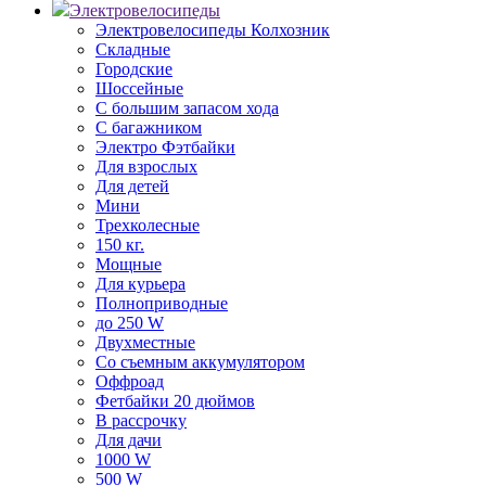
Электровелосипеды
Электровелосипеды Колхозник
Складные
Городские
Шоссейные
С большим запасом хода
С багажником
Электро Фэтбайки
Для взрослых
Для детей
Мини
Трехколесные
150 кг.
Мощные
Для курьера
Полноприводные
до 250 W
Двухместные
Со съемным аккумулятором
Оффроад
Фетбайки 20 дюймов
В рассрочку
Для дачи
1000 W
500 W