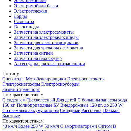
Электромобили
Электромобили багги
Электротележки
Борды
Самокаты
Велосипеды
Запчасти на электросамокаты
Запчасти на электровелосипеды
Запчасти для электротрициклов
Запчасти для трюковых самокатов
Запчасти на сигвей
Запчасти на гироскутер
Аксессуары для электротранспорта
По типу
Снегоходы
Мотобуксировщики
Электроснегокаты
Электроснегоходы
Электросноуборды
Зимний транспорт
По характеристикам
С сиденьем
Трехколесный
Для детей
С большим запасом хода
150 кг.
Полноприводные
БУ
Внедорожные
120 кг.
до 250 W
Со съемным аккумулятором
Складные
Рассрочка
100 км/ч
Быстрые
По характеристикам
40 км/ч
Более 250 W
50 км/ч
С амортизаторами
Оптом
В