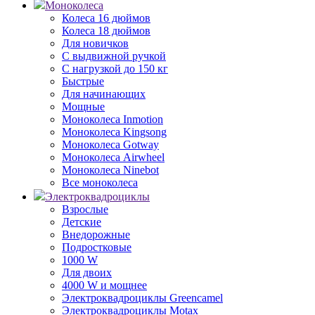
Моноколеса
Колеса 16 дюймов
Колеса 18 дюймов
Для новичков
С выдвижной ручкой
С нагрузкой до 150 кг
Быстрые
Для начинающих
Мощные
Моноколеса Inmotion
Моноколеса Kingsong
Моноколеса Gotway
Моноколеса Airwheel
Моноколеса Ninebot
Все моноколеса
Электроквадроциклы
Взрослые
Детские
Внедорожные
Подростковые
1000 W
Для двоих
4000 W и мощнее
Электроквадроциклы Greencamel
Электроквадроциклы Motax