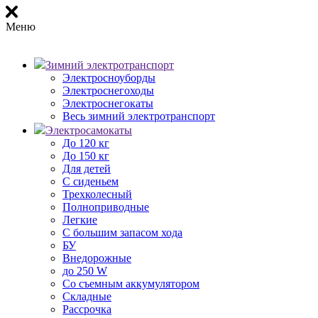
Меню
Зимний электротранспорт
Электросноуборды
Электроснегоходы
Электроснегокаты
Весь зимний электротранспорт
Электросамокаты
До 120 кг
До 150 кг
Для детей
С сиденьем
Трехколесный
Полноприводные
Легкие
С большим запасом хода
БУ
Внедорожные
до 250 W
Со съемным аккумулятором
Складные
Рассрочка