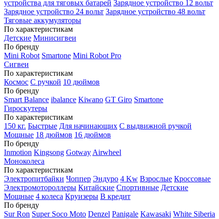
устройства для тяговых батарей
Зарядное устройство 12 вольт
Зарядное устройство 24 вольт
Зарядное устройство 48 вольт
Тяговые аккумуляторы
По характеристикам
Детские
Минисигвеи
По бренду
Mini Robot
Smartone
Mini Robot Pro
Сигвеи
По характеристикам
Космос
С ручкой
10 дюймов
По бренду
Smart Balance
ibalance
Kiwano
GT Giro
Smartone
Гироскутеры
По характеристикам
150 кг.
Быстрые
Для начинающих
С выдвижной ручкой
Мощные
18 дюймов
16 дюймов
По бренду
Inmotion
Kingsong
Gotway
Airwheel
Моноколеса
По характеристикам
Электропитбайки
Чоппер
Эндуро
4 Kw
Взрослые
Кроссовые
Электромотороллеры
Китайские
Спортивные
Детские
Мощные
4 колеса
Круизеры
В кредит
По бренду
Sur Ron
Super Soco Moto
Denzel
Panigale
Kawasaki
White Siberia