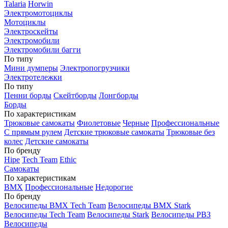
Talaria
Horwin
Электромотоциклы
Мотоциклы
Электроскейты
Электромобили
Электромобили багги
По типу
Мини думперы
Электропогрузчики
Электротележки
По типу
Пенни борды
Скейтборды
Лонгборды
Борды
По характеристикам
Трюковые самокаты
Фиолетовые
Черные
Профессиональные
С прямым рулем
Детские трюковые самокаты
Трюковые без
колес
Детские самокаты
По бренду
Hipe
Tech Team
Ethic
Самокаты
По характеристикам
BMX
Профессиональные
Недорогие
По бренду
Велосипеды BMX Tech Team
Велосипеды BMX Stark
Велосипеды Tech Team
Велосипеды Stark
Велосипеды РВЗ
Велосипеды