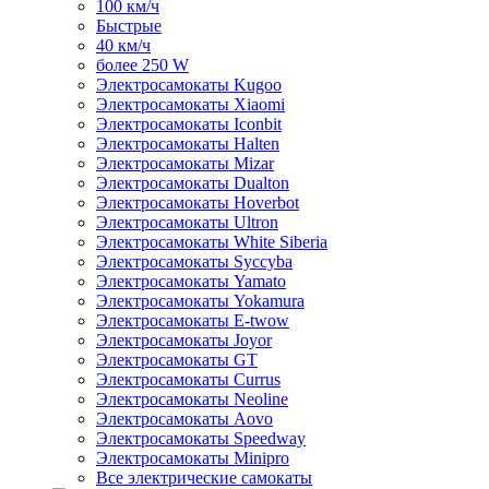
100 км/ч
Быстрые
40 км/ч
более 250 W
Электросамокаты Kugoo
Электросамокаты Xiaomi
Электросамокаты Iconbit
Электросамокаты Halten
Электросамокаты Mizar
Электросамокаты Dualton
Электросамокаты Hoverbot
Электросамокаты Ultron
Электросамокаты White Siberia
Электросамокаты Syccyba
Электросамокаты Yamato
Электросамокаты Yokamura
Электросамокаты E-twow
Электросамокаты Joyor
Электросамокаты GT
Электросамокаты Currus
Электросамокаты Neoline
Электросамокаты Aovo
Электросамокаты Speedway
Электросамокаты Minipro
Все электрические самокаты