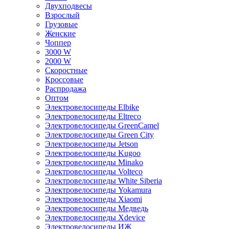
Двухподвесы
Взрослый
Грузовые
Женские
Чоппер
3000 W
2000 W
Скоростные
Кроссовые
Распродажа
Оптом
Электровелосипеды Elbike
Электровелосипеды Eltreco
Электровелосипеды GreenCamel
Электровелосипеды Green City
Электровелосипеды Jetson
Электровелосипеды Kugoo
Электровелосипеды Minako
Электровелосипеды Volteco
Электровелосипеды White Siberia
Электровелосипеды Yokamura
Электровелосипеды Xiaomi
Электровелосипеды Медведь
Электровелосипеды Xdevice
Электровелосипеды ИЖ