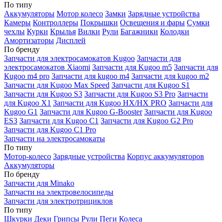
По типу
Аккумуляторы
Мотор колесо
Замки
Зарядные устройства
Камеры
Контроллеры
Покрышки
Освещения и фары
Сумки
чехлы
Курки
Крылья
Вилки
Рули
Багажники
Колодки
Амортизаторы
Дисплей
По бренду
Запчасти для электросамокатов Kugoo
Запчасти для
электросамокатов Xiaomi
Запчасти для Kugoo m5
Запчасти для
Кugoo m4 pro
Запчасти для kugoo m4
Запчасти для kugoo m2
Запчасти для Kugoo Max Speed
Запчасти для Kugoo S1
Запчасти для Kugoo S3
Запчасти для Kugoo S3 Pro
Запчасти
для Kugoo X1
Запчасти для Kugoo HX/HX PRO
Запчасти для
Kugoo G1
Запчасти для Kugoo G-Booster
Запчасти для Kugoo
ES3
Запчасти для Kugoo C1
Запчасти для Kugoo G2 Pro
Запчасти для Kugoo C1 Pro
Запчасти на электросамокаты
По типу
Мотор-колесо
Зарядные устройства
Корпус аккумуляторов
Аккумуляторы
По бренду
Запчасти для Minako
Запчасти на электровелосипеды
Запчасти для электротрициклов
По типу
Шкурки
Деки
Грипсы
Рули
Пеги
Колеса