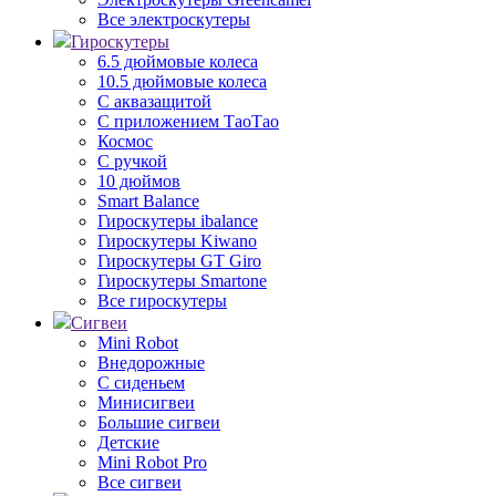
Все электроскутеры
Гироскутеры
6.5 дюймовые колеса
10.5 дюймовые колеса
С аквазащитой
С приложением ТаоТао
Космос
С ручкой
10 дюймов
Smart Balance
Гироскутеры ibalance
Гироскутеры Kiwano
Гироскутеры GT Giro
Гироскутеры Smartone
Все гироскутеры
Сигвеи
Mini Robot
Внедорожные
С сиденьем
Минисигвеи
Большие сигвеи
Детские
Mini Robot Pro
Все сигвеи