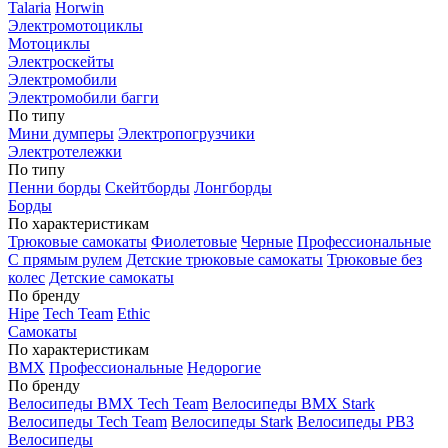
Talaria
Horwin
Электромотоциклы
Мотоциклы
Электроскейты
Электромобили
Электромобили багги
По типу
Мини думперы
Электропогрузчики
Электротележки
По типу
Пенни борды
Скейтборды
Лонгборды
Борды
По характеристикам
Трюковые самокаты
Фиолетовые
Черные
Профессиональные
С прямым рулем
Детские трюковые самокаты
Трюковые без
колес
Детские самокаты
По бренду
Hipe
Tech Team
Ethic
Самокаты
По характеристикам
BMX
Профессиональные
Недорогие
По бренду
Велосипеды BMX Tech Team
Велосипеды BMX Stark
Велосипеды Tech Team
Велосипеды Stark
Велосипеды РВЗ
Велосипеды