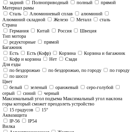
задний
Полноприводный
полный
прямой
Материал рамы
Cталь
Алюминиевый сплав
алюминий
Алюминий складной
Железо
Металл
сталь
Страна
Германия
Китай
Россия
Швеция
Тип мотора
редукторные
прямой
Багажник
Есть
Есть (Кофр)
Корзина
Корзина и багажник
Кофр и корзина
Нет
Сзади
Для езды
по бездорожью
по бездорожью, по городу
по городу
по шоссе
Цвет
белый
зеленый
оранжевый
серо-голубой
серый
синий
черный
Максимальный угол подъема
Максимальный угол наклона
горы который сможет преодолеть устройство
15 градусов
15°
Аквазащита
IP-56
IP54
Вилка