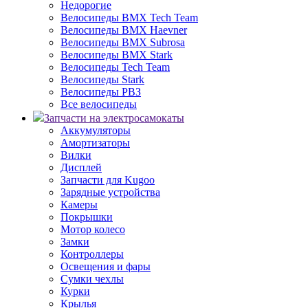
Недорогие
Велосипеды BMX Tech Team
Велосипеды BMX Haevner
Велосипеды BMX Subrosa
Велосипеды BMX Stark
Велосипеды Tech Team
Велосипеды Stark
Велосипеды РВЗ
Все велосипеды
Запчасти на электросамокаты
Аккумуляторы
Амортизаторы
Вилки
Дисплей
Запчасти для Kugoo
Зарядные устройства
Камеры
Покрышки
Мотор колесо
Замки
Контроллеры
Освещения и фары
Сумки чехлы
Курки
Крылья