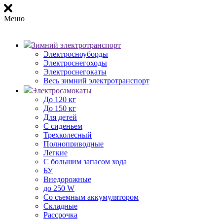
Меню
Зимний электротранспорт
Электросноуборды
Электроснегоходы
Электроснегокаты
Весь зимний электротранспорт
Электросамокаты
До 120 кг
До 150 кг
Для детей
С сиденьем
Трехколесный
Полноприводные
Легкие
С большим запасом хода
БУ
Внедорожные
до 250 W
Со съемным аккумулятором
Складные
Рассрочка