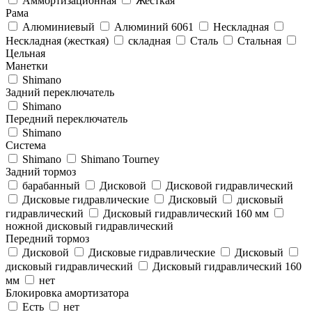
Аммортизационная
Жесткая
Рама
Алюминиевый
Алюминий 6061
Нескладная
Нескладная (жесткая)
складная
Сталь
Стальная
Цельная
Манетки
Shimano
Задний переключатель
Shimano
Передний переключатель
Shimano
Система
Shimano
Shimano Tourney
Задний тормоз
барабанный
Дисковой
Дисковой гидравлический
Дисковые гидравлические
Дисковый
дисковый
гидравлический
Дисковый гидравлический 160 мм
ножной дисковый гидравлический
Передний тормоз
Дисковой
Дисковые гидравлические
Дисковый
дисковый гидравлический
Дисковый гидравлический 160
мм
нет
Блокировка амортизатора
Есть
нет