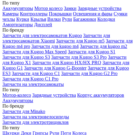
По типу
Аккумуляторы
Мотор колесо
Замки
Зарядные устройства
Камеры
Контроллеры
Покрышки
Освещения и фары
Сумки
чехлы
Курки
Крылья
Вилки
Рули
Багажники
Колодки
Амортизаторы
Дисплей
По бренду
Запчасти для электросамокатов Kugoo
Запчасти для
электросамокатов Xiaomi
Запчасти для Kugoo m5
Запчасти для
Кugoo m4 pro
Запчасти для kugoo m4
Запчасти для kugoo m2
Запчасти для Kugoo Max Speed
Запчасти для Kugoo S1
Запчасти для Kugoo S3
Запчасти для Kugoo S3 Pro
Запчасти
для Kugoo X1
Запчасти для Kugoo HX/HX PRO
Запчасти для
Kugoo G1
Запчасти для Kugoo G-Booster
Запчасти для Kugoo
ES3
Запчасти для Kugoo C1
Запчасти для Kugoo G2 Pro
Запчасти для Kugoo C1 Pro
Запчасти на электросамокаты
По типу
Мотор-колесо
Зарядные устройства
Корпус аккумуляторов
Аккумуляторы
По бренду
Запчасти для Minako
Запчасти на электровелосипеды
Запчасти для электротрициклов
По типу
Шкурки
Деки
Грипсы
Рули
Пеги
Колеса