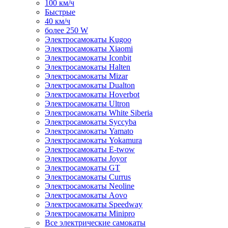
100 км/ч
Быстрые
40 км/ч
более 250 W
Электросамокаты Kugoo
Электросамокаты Xiaomi
Электросамокаты Iconbit
Электросамокаты Halten
Электросамокаты Mizar
Электросамокаты Dualton
Электросамокаты Hoverbot
Электросамокаты Ultron
Электросамокаты White Siberia
Электросамокаты Syccyba
Электросамокаты Yamato
Электросамокаты Yokamura
Электросамокаты E-twow
Электросамокаты Joyor
Электросамокаты GT
Электросамокаты Currus
Электросамокаты Neoline
Электросамокаты Aovo
Электросамокаты Speedway
Электросамокаты Minipro
Все электрические самокаты