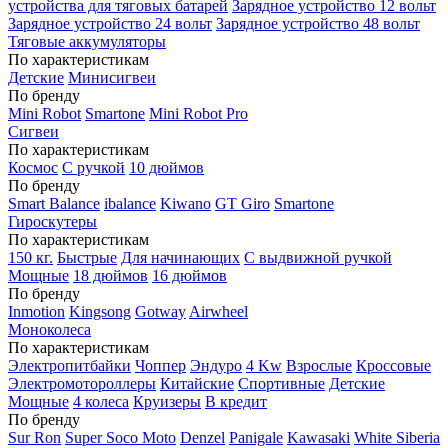
устройства для тяговых батарей
Зарядное устройство 12 вольт
Зарядное устройство 24 вольт
Зарядное устройство 48 вольт
Тяговые аккумуляторы
По характеристикам
Детские
Минисигвеи
По бренду
Mini Robot
Smartone
Mini Robot Pro
Сигвеи
По характеристикам
Космос
С ручкой
10 дюймов
По бренду
Smart Balance
ibalance
Kiwano
GT Giro
Smartone
Гироскутеры
По характеристикам
150 кг.
Быстрые
Для начинающих
С выдвижной ручкой
Мощные
18 дюймов
16 дюймов
По бренду
Inmotion
Kingsong
Gotway
Airwheel
Моноколеса
По характеристикам
Электропитбайки
Чоппер
Эндуро
4 Kw
Взрослые
Кроссовые
Электромотороллеры
Китайские
Спортивные
Детские
Мощные
4 колеса
Круизеры
В кредит
По бренду
Sur Ron
Super Soco Moto
Denzel
Panigale
Kawasaki
White Siberia