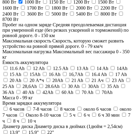
800 Вт
1000 Вт
1150 Вт
1200 Вт
1500 Вт
1600 Вт
1700 Вт
1800 Вт
2000 Вт
2200 Вт
2400 Вт
3600 Вт
5000 Вт
5400 Вт
8000 Вт
8700 Вт
Пробег на одном заряде
Средняя преодолеваемая дистанция
при умеренной езде (без резких ускорений и торможений) по
ровной дороге.
0
-
150
км
Максимальная скорость
Скорость, которую сможет развить
устройство на ровной прямой дороге.
0
-
79
км/ч
Максимальная нагрузка
Максимальный вес пассажира
0
-
350
кг
Ёмкость аккумулятора
11.6 Ah
12 Ah
12.5 Ah
13 Ah
14 Ah
14Ah
15 Ah
15Ah
16 Ah
16,7Ah
16.4 Ah
17 Ah
20 Ah
20 А*ч
20Ah
21 Ah
21 Ач
23 Ah
25 Ah
28,6Ah
28.6Ah
30 Ah
30Ah
35 Ah
36 Ah
40 Ah
42Ah
60 Ah
70 Ah
70Ah
Масса
0
-
99
кг
Время зарядки аккумулятора
6 часов
7-8 часов
8 часов
около 6 часов
около
7 часов
Около 8-10 часов
5 ч
6 ч
6 ч 30 мин
7
ч
8 ч
10 ч
Диаметр диска
Диаметр диска в дюймах (1дюйм = 2,54см)
13.9"
15.9"
22"