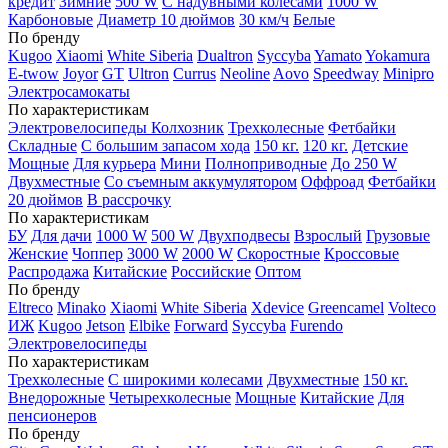
кредит
Зимние
500 W
С надувными колесами
1000 W
Карбоновые
Диаметр 10 дюймов
30 км/ч
Белые
По бренду
Kugoo
Xiaomi
White Siberia
Dualtron
Syccyba
Yamato
Yokamura
E-twow
Joyor
GT
Ultron
Currus
Neoline
Aovo
Speedway
Minipro
Электросамокаты
По характеристикам
Электровелосипеды Колхозник
Трехколесные
Фетбайки
Складные
С большим запасом хода
150 кг.
120 кг.
Детские
Мощные
Для курьера
Мини
Полноприводные
До 250 W
Двухместные
Со съемным аккумулятором
Оффроад
Фетбайки
20 дюймов
В рассрочку
По характеристикам
БУ
Для дачи
1000 W
500 W
Двухподвесы
Взрослый
Грузовые
Женские
Чоппер
3000 W
2000 W
Скоростные
Кроссовые
Распродажа
Китайские
Российские
Оптом
По бренду
Eltreco
Minako
Xiaomi
White Siberia
Xdevice
Greencamel
Volteco
ИЖ
Kugoo
Jetson
Elbike
Forward
Syccyba
Furendo
Электровелосипеды
По характеристикам
Трехколесные
С широкими колесами
Двухместные
150 кг.
Внедорожные
Четырехколесные
Мощные
Китайские
Для
пенсионеров
По бренду