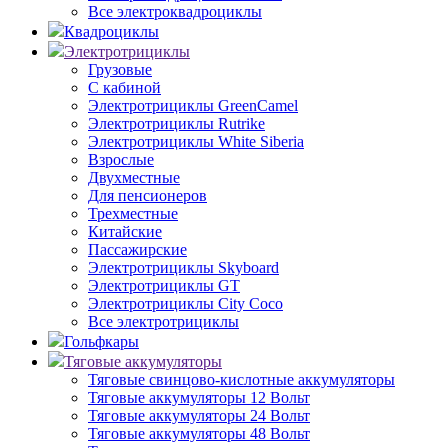
Все электроквадроциклы
Квадроциклы
Электротрициклы
Грузовые
С кабиной
Электротрициклы GreenCamel
Электротрициклы Rutrike
Электротрициклы White Siberia
Взрослые
Двухместные
Для пенсионеров
Трехместные
Китайские
Пассажирские
Электротрициклы Skyboard
Электротрициклы GT
Электротрициклы City Coco
Все электротрициклы
Гольфкары
Тяговые аккумуляторы
Тяговые свинцово-кислотные аккумуляторы
Тяговые аккумуляторы 12 Вольт
Тяговые аккумуляторы 24 Вольт
Тяговые аккумуляторы 48 Вольт