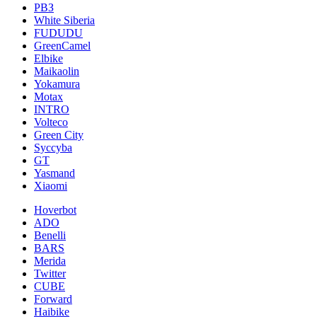
РВЗ
White Siberia
FUDUDU
GreenCamel
Elbike
Maikaolin
Yokamura
Motax
INTRO
Volteco
Green City
Syccyba
GT
Yasmand
Xiaomi
Hoverbot
ADO
Benelli
BARS
Merida
Twitter
CUBE
Forward
Haibike