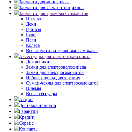
Запчасти для моноколеса
Запчасти для электротрициклов
Запчасти для трюковых самокатов
Шкурки
Деки
Грипсы
Рули
Пеги
Колеса
Все запчати на трюковые самокаты
Аксессуары для электротранспорта
Дождевики
Замки для электровелосипеда
Замки для электросамокатов
Набор защиты для катания
Сумки-чехлы для электросамокатов
Шлемы
Все аксессуары
Акции
Доставка и оплата
Гарантии
Кредит
Сервис
Контакты