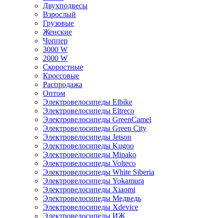
Двухподвесы
Взрослый
Грузовые
Женские
Чоппер
3000 W
2000 W
Скоростные
Кроссовые
Распродажа
Оптом
Электровелосипеды Elbike
Электровелосипеды Eltreco
Электровелосипеды GreenCamel
Электровелосипеды Green City
Электровелосипеды Jetson
Электровелосипеды Kugoo
Электровелосипеды Minako
Электровелосипеды Volteco
Электровелосипеды White Siberia
Электровелосипеды Yokamura
Электровелосипеды Xiaomi
Электровелосипеды Медведь
Электровелосипеды Xdevice
Электровелосипеды ИЖ