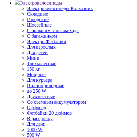
Электровелосипеды
Электровелосипеды Колхозник
Складные
Городские
Шоссейные
С большим запасом хода
С багажником
Электро Фэтбайки
Для взрослых
Для детей
Мини
Трехколесные
150 кг.
Мощные
Для курьера
Полноприводные
до 250 W
Двухместные
Со съемным аккумулятором
Оффроад
Фетбайки 20 дюймов
В рассрочку
Для дачи
1000 W
500 W