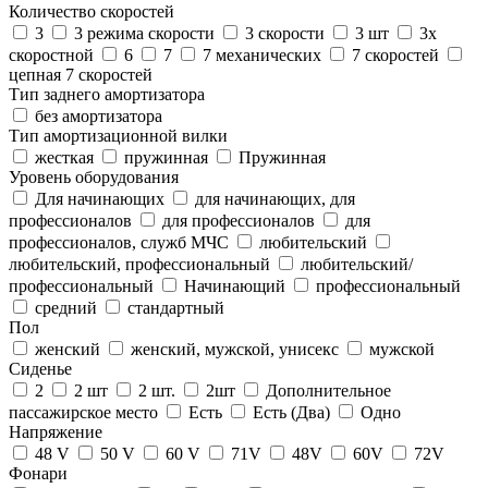
Количество скоростей
3
3 режима скорости
3 скорости
3 шт
3х
скоростной
6
7
7 механических
7 скоростей
цепная 7 скоростей
Тип заднего амортизатора
без амортизатора
Тип амортизационной вилки
жесткая
пружинная
Пружинная
Уровень оборудования
Для начинающих
для начинающих, для
профессионалов
для профессионалов
для
профессионалов, служб МЧС
любительский
любительский, профессиональный
любительский/
профессиональный
Начинающий
профессиональный
средний
стандартный
Пол
женский
женский, мужской, унисекс
мужской
Сиденье
2
2 шт
2 шт.
2шт
Дополнительное
пассажирское место
Есть
Есть (Два)
Одно
Напряжение
48 V
50 V
60 V
71V
48V
60V
72V
Фонари