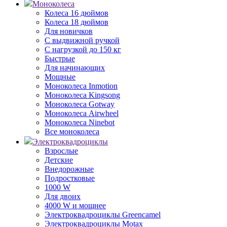
Моноколеса
Колеса 16 дюймов
Колеса 18 дюймов
Для новичков
С выдвижной ручкой
С нагрузкой до 150 кг
Быстрые
Для начинающих
Мощные
Моноколеса Inmotion
Моноколеса Kingsong
Моноколеса Gotway
Моноколеса Airwheel
Моноколеса Ninebot
Все моноколеса
Электроквадроциклы
Взрослые
Детские
Внедорожные
Подростковые
1000 W
Для двоих
4000 W и мощнее
Электроквадроциклы Greencamel
Электроквадроциклы Motax