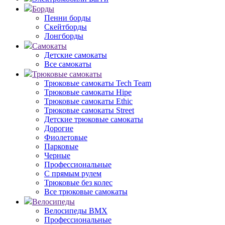
Борды
Пенни борды
Скейтборды
Лонгборды
Самокаты
Детские самокаты
Все самокаты
Трюковые самокаты
Трюковые самокаты Tech Team
Трюковые самокаты Hipe
Трюковые самокаты Ethic
Трюковые самокаты Street
Детские трюковые самокаты
Дорогие
Фиолетовые
Парковые
Черные
Профессиональные
С прямым рулем
Трюковые без колес
Все трюковые самокаты
Велосипеды
Велосипеды BMX
Профессиональные