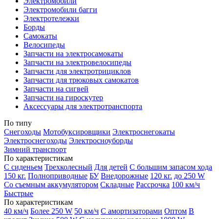
Электромобили
Электромобили багги
Электротележки
Борды
Самокаты
Велосипеды
Запчасти на электросамокаты
Запчасти на электровелосипеды
Запчасти для электротрициклов
Запчасти для трюковых самокатов
Запчасти на сигвей
Запчасти на гироскутер
Аксессуары для электротранспорта
По типу
Снегоходы
Мотобуксировщики
Электроснегокаты
Электроснегоходы
Электросноуборды
Зимний транспорт
По характеристикам
С сиденьем
Трехколесный
Для детей
С большим запасом хода
150 кг.
Полноприводные
БУ
Внедорожные
120 кг.
до 250 W
Со съемным аккумулятором
Складные
Рассрочка
100 км/ч
Быстрые
По характеристикам
40 км/ч
Более 250 W
50 км/ч
С амортизаторами
Оптом
В