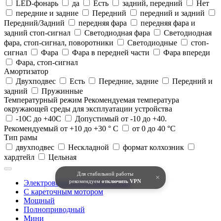
LED-фонарь
да
Есть
задний, передний
Нет
передние и задние
Передний
передний и задний
Передний/Задний
передняя фара
передняя фара и
задний стоп-сигнал
Светодиодная фара
Светодиодная
фара, стоп-сигнал, поворотники
Светодиодные
стоп-
сигнал
Фара
Фара в передней части
Фара впереди
Фара, стоп-сигнал
Амортизатор
Двухподвес
Есть
Передние, задние
Передний и
задний
Пружинные
Температурный режим
Рекомендуемая температура
окружающей среды для эксплуатации устройства
-10С до +40С
Допустимый от -10 до +40.
Рекомендуемый от +10 до +30 ° С
от 0 до 40 °C
Тип рамы
двухподвес
Нескладной
формат колхозник
хардтейл
Цельная
Для стабильной работы
×
рекомендуем
отключить VPN
Электровелосипеды Колхозник
С кареточным мотором
Мощный
Полноприводный
Мини