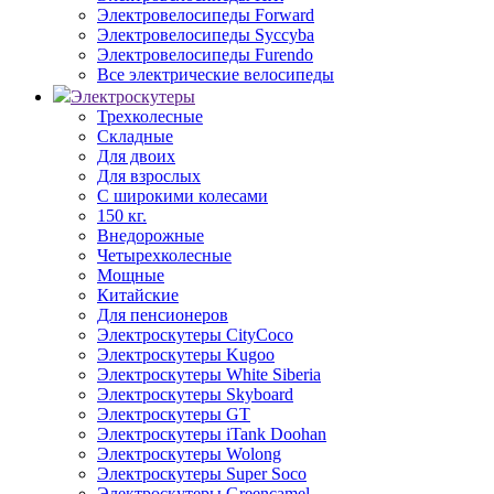
Электровелосипеды Forward
Электровелосипеды Syccyba
Электровелосипеды Furendo
Все электрические велосипеды
Электроскутеры
Трехколесные
Складные
Для двоих
Для взрослых
С широкими колесами
150 кг.
Внедорожные
Четырехколесные
Мощные
Китайские
Для пенсионеров
Электроскутеры CityCoco
Электроскутеры Kugoo
Электроскутеры White Siberia
Электроскутеры Skyboard
Электроскутеры GT
Электроскутеры iTank Doohan
Электроскутеры Wolong
Электроскутеры Super Soco
Электроскутеры Greencamel