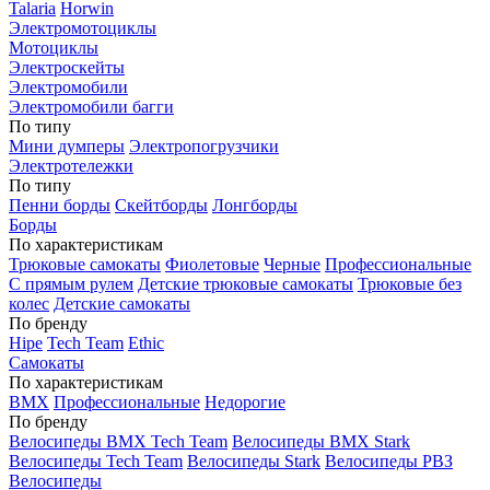
Talaria
Horwin
Электромотоциклы
Мотоциклы
Электроскейты
Электромобили
Электромобили багги
По типу
Мини думперы
Электропогрузчики
Электротележки
По типу
Пенни борды
Скейтборды
Лонгборды
Борды
По характеристикам
Трюковые самокаты
Фиолетовые
Черные
Профессиональные
С прямым рулем
Детские трюковые самокаты
Трюковые без
колес
Детские самокаты
По бренду
Hipe
Tech Team
Ethic
Самокаты
По характеристикам
BMX
Профессиональные
Недорогие
По бренду
Велосипеды BMX Tech Team
Велосипеды BMX Stark
Велосипеды Tech Team
Велосипеды Stark
Велосипеды РВЗ
Велосипеды