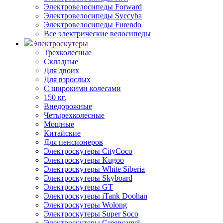
Электровелосипеды Forward
Электровелосипеды Syccyba
Электровелосипеды Furendo
Все электрические велосипеды
Электроскутеры
Трехколесные
Складные
Для двоих
Для взрослых
С широкими колесами
150 кг.
Внедорожные
Четырехколесные
Мощные
Китайские
Для пенсионеров
Электроскутеры CityCoco
Электроскутеры Kugoo
Электроскутеры White Siberia
Электроскутеры Skyboard
Электроскутеры GT
Электроскутеры iTank Doohan
Электроскутеры Wolong
Электроскутеры Super Soco
Электроскутеры Greencamel