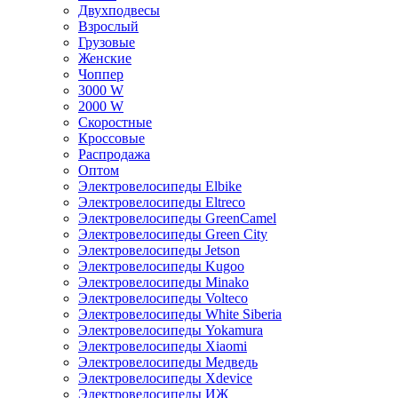
Двухподвесы
Взрослый
Грузовые
Женские
Чоппер
3000 W
2000 W
Скоростные
Кроссовые
Распродажа
Оптом
Электровелосипеды Elbike
Электровелосипеды Eltreco
Электровелосипеды GreenCamel
Электровелосипеды Green City
Электровелосипеды Jetson
Электровелосипеды Kugoo
Электровелосипеды Minako
Электровелосипеды Volteco
Электровелосипеды White Siberia
Электровелосипеды Yokamura
Электровелосипеды Xiaomi
Электровелосипеды Медведь
Электровелосипеды Xdevice
Электровелосипеды ИЖ