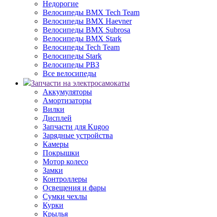
Недорогие
Велосипеды BMX Tech Team
Велосипеды BMX Haevner
Велосипеды BMX Subrosa
Велосипеды BMX Stark
Велосипеды Tech Team
Велосипеды Stark
Велосипеды РВЗ
Все велосипеды
Запчасти на электросамокаты
Аккумуляторы
Амортизаторы
Вилки
Дисплей
Запчасти для Kugoo
Зарядные устройства
Камеры
Покрышки
Мотор колесо
Замки
Контроллеры
Освещения и фары
Сумки чехлы
Курки
Крылья