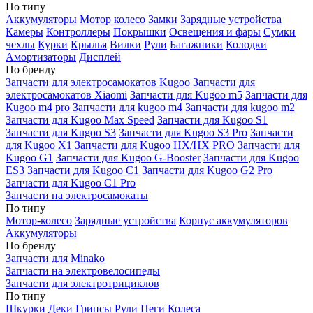
По типу
Аккумуляторы
Мотор колесо
Замки
Зарядные устройства
Камеры
Контроллеры
Покрышки
Освещения и фары
Сумки
чехлы
Курки
Крылья
Вилки
Рули
Багажники
Колодки
Амортизаторы
Дисплей
По бренду
Запчасти для электросамокатов Kugoo
Запчасти для
электросамокатов Xiaomi
Запчасти для Kugoo m5
Запчасти для
Кugoo m4 pro
Запчасти для kugoo m4
Запчасти для kugoo m2
Запчасти для Kugoo Max Speed
Запчасти для Kugoo S1
Запчасти для Kugoo S3
Запчасти для Kugoo S3 Pro
Запчасти
для Kugoo X1
Запчасти для Kugoo HX/HX PRO
Запчасти для
Kugoo G1
Запчасти для Kugoo G-Booster
Запчасти для Kugoo
ES3
Запчасти для Kugoo C1
Запчасти для Kugoo G2 Pro
Запчасти для Kugoo C1 Pro
Запчасти на электросамокаты
По типу
Мотор-колесо
Зарядные устройства
Корпус аккумуляторов
Аккумуляторы
По бренду
Запчасти для Minako
Запчасти на электровелосипеды
Запчасти для электротрициклов
По типу
Шкурки
Деки
Грипсы
Рули
Пеги
Колеса