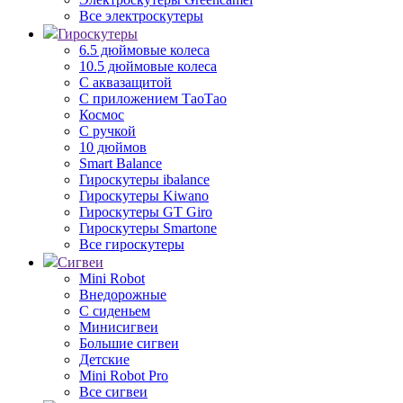
Все электроскутеры
Гироскутеры
6.5 дюймовые колеса
10.5 дюймовые колеса
С аквазащитой
С приложением ТаоТао
Космос
С ручкой
10 дюймов
Smart Balance
Гироскутеры ibalance
Гироскутеры Kiwano
Гироскутеры GT Giro
Гироскутеры Smartone
Все гироскутеры
Сигвеи
Mini Robot
Внедорожные
С сиденьем
Минисигвеи
Большие сигвеи
Детские
Mini Robot Pro
Все сигвеи