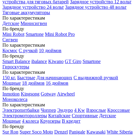
устройства для тяговых батарей
Зарядное устройство 12 вольт
Зарядное устройство 24 вольт
Зарядное устройство 48 вольт
Тяговые аккумуляторы
По характеристикам
Детские
Минисигвеи
По бренду
Mini Robot
Smartone
Mini Robot Pro
Сигвеи
По характеристикам
Космос
С ручкой
10 дюймов
По бренду
Smart Balance
ibalance
Kiwano
GT Giro
Smartone
Гироскутеры
По характеристикам
150 кг.
Быстрые
Для начинающих
С выдвижной ручкой
Мощные
18 дюймов
16 дюймов
По бренду
Inmotion
Kingsong
Gotway
Airwheel
Моноколеса
По характеристикам
Электропитбайки
Чоппер
Эндуро
4 Kw
Взрослые
Кроссовые
Электромотороллеры
Китайские
Спортивные
Детские
Мощные
4 колеса
Круизеры
В кредит
По бренду
Sur Ron
Super Soco Moto
Denzel
Panigale
Kawasaki
White Siberia