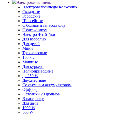
Электровелосипеды
Электровелосипеды Колхозник
Складные
Городские
Шоссейные
С большим запасом хода
С багажником
Электро Фэтбайки
Для взрослых
Для детей
Мини
Трехколесные
150 кг.
Мощные
Для курьера
Полноприводные
до 250 W
Двухместные
Со съемным аккумулятором
Оффроад
Фетбайки 20 дюймов
В рассрочку
Для дачи
1000 W
500 W