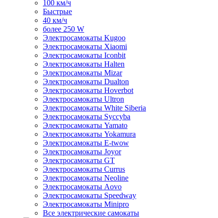
100 км/ч
Быстрые
40 км/ч
более 250 W
Электросамокаты Kugoo
Электросамокаты Xiaomi
Электросамокаты Iconbit
Электросамокаты Halten
Электросамокаты Mizar
Электросамокаты Dualton
Электросамокаты Hoverbot
Электросамокаты Ultron
Электросамокаты White Siberia
Электросамокаты Syccyba
Электросамокаты Yamato
Электросамокаты Yokamura
Электросамокаты E-twow
Электросамокаты Joyor
Электросамокаты GT
Электросамокаты Currus
Электросамокаты Neoline
Электросамокаты Aovo
Электросамокаты Speedway
Электросамокаты Minipro
Все электрические самокаты