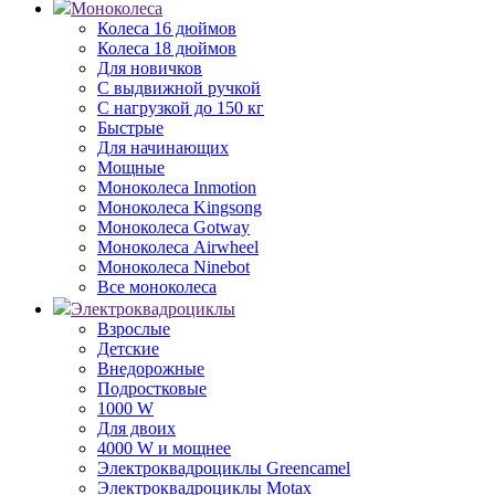
Моноколеса
Колеса 16 дюймов
Колеса 18 дюймов
Для новичков
С выдвижной ручкой
С нагрузкой до 150 кг
Быстрые
Для начинающих
Мощные
Моноколеса Inmotion
Моноколеса Kingsong
Моноколеса Gotway
Моноколеса Airwheel
Моноколеса Ninebot
Все моноколеса
Электроквадроциклы
Взрослые
Детские
Внедорожные
Подростковые
1000 W
Для двоих
4000 W и мощнее
Электроквадроциклы Greencamel
Электроквадроциклы Motax