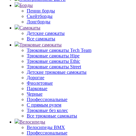
Борды
Пенни борды
Скейтборды
Лонгборды
Самокаты
Детские самокаты
Все самокаты
Трюковые самокаты
Трюковые самокаты Tech Team
Трюковые самокаты Hipe
Трюковые самокаты Ethic
Трюковые самокаты Street
Детские трюковые самокаты
Дорогие
Фиолетовые
Парковые
Черные
Профессиональные
С прямым рулем
Трюковые без колес
Все трюковые самокаты
Велосипеды
Велосипеды BMX
Профессиональные