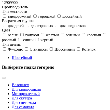
1290
9900
Производитель
Тип местности
внедорожный
городской
шоссейный
Возрастная группа
для детей
для взрослых
для подростков
Цвет
белый
голубой
желтый
зеленый
красный
розовый
синий
черный
Тип шлема
Фулфейс
С визиром
Шоссейный
Котелок
Шоссейный
Выберите подкатегорию
Велошлем
Для квадроцикла
Мотоциклетный
Для скутера
Для снегохода
Для самоката