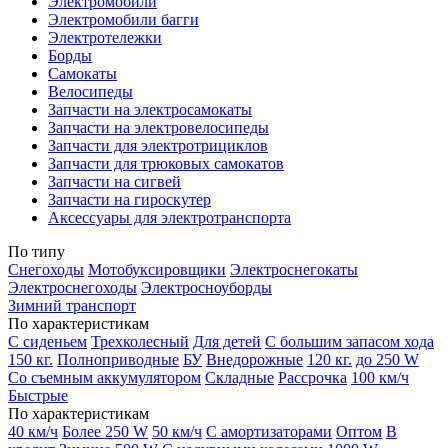
Электромобили
Электромобили багги
Электротележки
Борды
Самокаты
Велосипеды
Запчасти на электросамокаты
Запчасти на электровелосипеды
Запчасти для электротрициклов
Запчасти для трюковых самокатов
Запчасти на сигвей
Запчасти на гироскутер
Аксессуары для электротранспорта
По типу
Снегоходы
Мотобуксировщики
Электроснегокаты
Электроснегоходы
Электросноуборды
Зимний транспорт
По характеристикам
С сиденьем
Трехколесный
Для детей
С большим запасом хода
150 кг.
Полноприводные
БУ
Внедорожные
120 кг.
до 250 W
Со съемным аккумулятором
Складные
Рассрочка
100 км/ч
Быстрые
По характеристикам
40 км/ч
Более 250 W
50 км/ч
С амортизаторами
Оптом
В