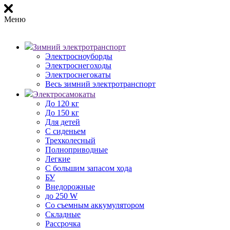
Меню
Зимний электротранспорт
Электросноуборды
Электроснегоходы
Электроснегокаты
Весь зимний электротранспорт
Электросамокаты
До 120 кг
До 150 кг
Для детей
С сиденьем
Трехколесный
Полноприводные
Легкие
С большим запасом хода
БУ
Внедорожные
до 250 W
Со съемным аккумулятором
Складные
Рассрочка