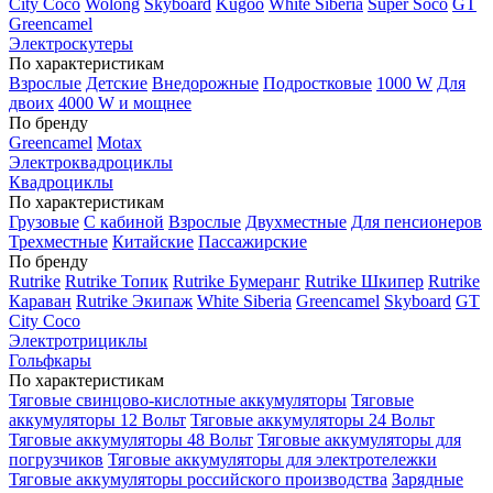
City Coco
Wolong
Skyboard
Kugoo
White Siberia
Super Soco
GT
Greencamel
Электроскутеры
По характеристикам
Взрослые
Детские
Внедорожные
Подростковые
1000 W
Для
двоих
4000 W и мощнее
По бренду
Greencamel
Motax
Электроквадроциклы
Квадроциклы
По характеристикам
Грузовые
С кабиной
Взрослые
Двухместные
Для пенсионеров
Трехместные
Китайские
Пассажирские
По бренду
Rutrike
Rutrike Топик
Rutrike Бумеранг
Rutrike Шкипер
Rutrike
Караван
Rutrike Экипаж
White Siberia
Greencamel
Skyboard
GT
City Coco
Электротрициклы
Гольфкары
По характеристикам
Тяговые свинцово-кислотные аккумуляторы
Тяговые
аккумуляторы 12 Вольт
Тяговые аккумуляторы 24 Вольт
Тяговые аккумуляторы 48 Вольт
Тяговые аккумуляторы для
погрузчиков
Тяговые аккумуляторы для электротележки
Тяговые аккумуляторы российского производства
Зарядные