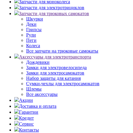
Запчасти для моноколеса
Запчасти для электротрициклов
Запчасти для трюковых самокатов
Шкурки
Деки
Грипсы
Рули
Пеги
Колеса
Все запчати на трюковые самокаты
Аксессуары для электротранспорта
Дождевики
Замки для электровелосипеда
Замки для электросамокатов
Набор защиты для катания
Сумки-чехлы для электросамокатов
Шлемы
Все аксессуары
Акции
Доставка и оплата
Гарантии
Кредит
Сервис
Контакты