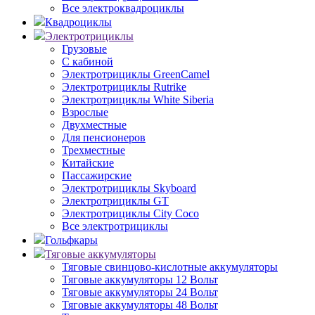
Все электроквадроциклы
Квадроциклы
Электротрициклы
Грузовые
С кабиной
Электротрициклы GreenCamel
Электротрициклы Rutrike
Электротрициклы White Siberia
Взрослые
Двухместные
Для пенсионеров
Трехместные
Китайские
Пассажирские
Электротрициклы Skyboard
Электротрициклы GT
Электротрициклы City Coco
Все электротрициклы
Гольфкары
Тяговые аккумуляторы
Тяговые свинцово-кислотные аккумуляторы
Тяговые аккумуляторы 12 Вольт
Тяговые аккумуляторы 24 Вольт
Тяговые аккумуляторы 48 Вольт