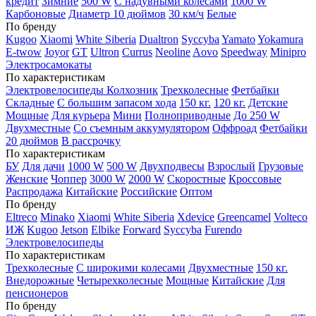
кредит
Зимние
500 W
С надувными колесами
1000 W
Карбоновые
Диаметр 10 дюймов
30 км/ч
Белые
По бренду
Kugoo
Xiaomi
White Siberia
Dualtron
Syccyba
Yamato
Yokamura
E-twow
Joyor
GT
Ultron
Currus
Neoline
Aovo
Speedway
Minipro
Электросамокаты
По характеристикам
Электровелосипеды Колхозник
Трехколесные
Фетбайки
Складные
С большим запасом хода
150 кг.
120 кг.
Детские
Мощные
Для курьера
Мини
Полноприводные
До 250 W
Двухместные
Со съемным аккумулятором
Оффроад
Фетбайки
20 дюймов
В рассрочку
По характеристикам
БУ
Для дачи
1000 W
500 W
Двухподвесы
Взрослый
Грузовые
Женские
Чоппер
3000 W
2000 W
Скоростные
Кроссовые
Распродажа
Китайские
Российские
Оптом
По бренду
Eltreco
Minako
Xiaomi
White Siberia
Xdevice
Greencamel
Volteco
ИЖ
Kugoo
Jetson
Elbike
Forward
Syccyba
Furendo
Электровелосипеды
По характеристикам
Трехколесные
С широкими колесами
Двухместные
150 кг.
Внедорожные
Четырехколесные
Мощные
Китайские
Для
пенсионеров
По бренду