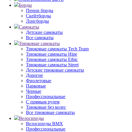
Борды
Пенни борды
Скейтборды
Лонгборды
Самокаты
Детские самокаты
Все самокаты
Трюковые самокаты
Трюковые самокаты Tech Team
Трюковые самокаты Hipe
Трюковые самокаты Ethic
Трюковые самокаты Street
Детские трюковые самокаты
Дорогие
Фиолетовые
Парковые
Черные
Профессиональные
С прямым рулем
Трюковые без колес
Все трюковые самокаты
Велосипеды
Велосипеды BMX
Профессиональные