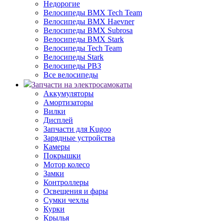
Недорогие
Велосипеды BMX Tech Team
Велосипеды BMX Haevner
Велосипеды BMX Subrosa
Велосипеды BMX Stark
Велосипеды Tech Team
Велосипеды Stark
Велосипеды РВЗ
Все велосипеды
Запчасти на электросамокаты
Аккумуляторы
Амортизаторы
Вилки
Дисплей
Запчасти для Kugoo
Зарядные устройства
Камеры
Покрышки
Мотор колесо
Замки
Контроллеры
Освещения и фары
Сумки чехлы
Курки
Крылья