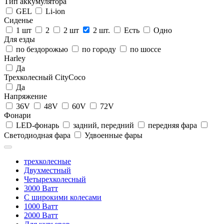
Тип аккумулятора
GEL
Li-ion
Сиденье
1 шт
2
2 шт
2 шт.
Есть
Одно
Для езды
по бездорожью
по городу
по шоссе
Harley
Да
Трехколесный CityCoco
Да
Напряжение
36V
48V
60V
72V
Фонари
LED-фонарь
задний, передний
передняя фара
Светодиодная фара
Удвоенные фары
трехколесные
Двухместный
Четырехколесный
3000 Ватт
С широкими колесами
1000 Ватт
2000 Ватт