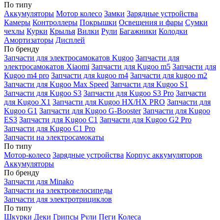
По типу
Аккумуляторы
Мотор колесо
Замки
Зарядные устройства
Камеры
Контроллеры
Покрышки
Освещения и фары
Сумки
чехлы
Курки
Крылья
Вилки
Рули
Багажники
Колодки
Амортизаторы
Дисплей
По бренду
Запчасти для электросамокатов Kugoo
Запчасти для
электросамокатов Xiaomi
Запчасти для Kugoo m5
Запчасти для
Кugoo m4 pro
Запчасти для kugoo m4
Запчасти для kugoo m2
Запчасти для Kugoo Max Speed
Запчасти для Kugoo S1
Запчасти для Kugoo S3
Запчасти для Kugoo S3 Pro
Запчасти
для Kugoo X1
Запчасти для Kugoo HX/HX PRO
Запчасти для
Kugoo G1
Запчасти для Kugoo G-Booster
Запчасти для Kugoo
ES3
Запчасти для Kugoo C1
Запчасти для Kugoo G2 Pro
Запчасти для Kugoo C1 Pro
Запчасти на электросамокаты
По типу
Мотор-колесо
Зарядные устройства
Корпус аккумуляторов
Аккумуляторы
По бренду
Запчасти для Minako
Запчасти на электровелосипеды
Запчасти для электротрициклов
По типу
Шкурки
Деки
Грипсы
Рули
Пеги
Колеса