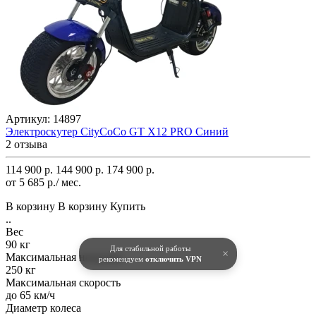
Артикул:
14897
Электроскутер CityCoCo GT X12 PRO Синий
2 отзыва
114 900 р.
144 900 р.
174 900 р.
от 5 685 р./ мес.
В корзину
В корзину
Купить
..
Вес
90 кг
Для стабильной работы
×
Максимальная нагрузка
рекомендуем
отключить VPN
250 кг
Максимальная скорость
до 65 км/ч
Диаметр колеса