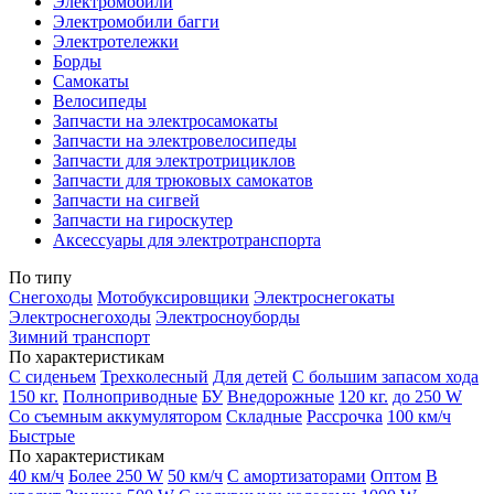
Электромобили
Электромобили багги
Электротележки
Борды
Самокаты
Велосипеды
Запчасти на электросамокаты
Запчасти на электровелосипеды
Запчасти для электротрициклов
Запчасти для трюковых самокатов
Запчасти на сигвей
Запчасти на гироскутер
Аксессуары для электротранспорта
По типу
Снегоходы
Мотобуксировщики
Электроснегокаты
Электроснегоходы
Электросноуборды
Зимний транспорт
По характеристикам
С сиденьем
Трехколесный
Для детей
С большим запасом хода
150 кг.
Полноприводные
БУ
Внедорожные
120 кг.
до 250 W
Со съемным аккумулятором
Складные
Рассрочка
100 км/ч
Быстрые
По характеристикам
40 км/ч
Более 250 W
50 км/ч
С амортизаторами
Оптом
В