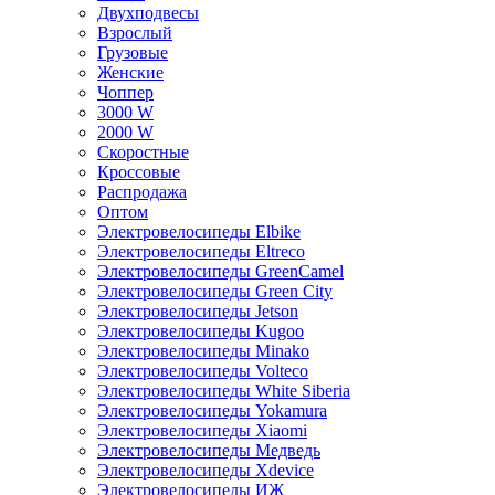
Двухподвесы
Взрослый
Грузовые
Женские
Чоппер
3000 W
2000 W
Скоростные
Кроссовые
Распродажа
Оптом
Электровелосипеды Elbike
Электровелосипеды Eltreco
Электровелосипеды GreenCamel
Электровелосипеды Green City
Электровелосипеды Jetson
Электровелосипеды Kugoo
Электровелосипеды Minako
Электровелосипеды Volteco
Электровелосипеды White Siberia
Электровелосипеды Yokamura
Электровелосипеды Xiaomi
Электровелосипеды Медведь
Электровелосипеды Xdevice
Электровелосипеды ИЖ