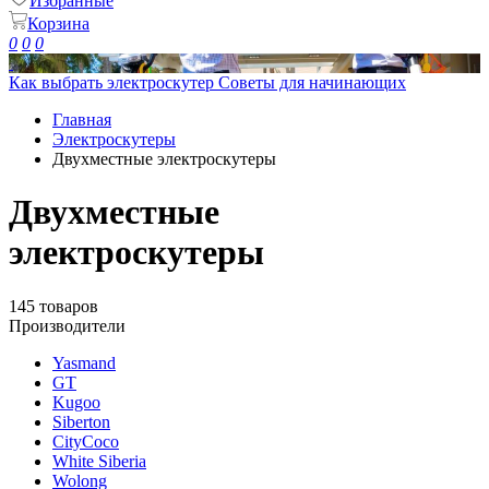
Избранные
Корзина
0
0
0
Как выбрать электроскутер
Советы для начинающих
Главная
Электроскутеры
Двухместные электроскутеры
Двухместные
электроскутеры
145 товаров
Производители
Yasmand
GT
Kugoo
Siberton
CityCoco
White Siberia
Wolong