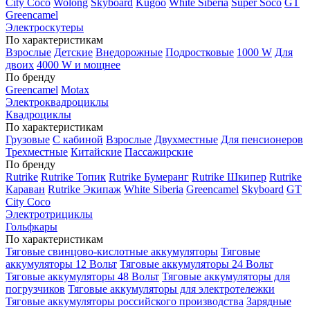
City Coco
Wolong
Skyboard
Kugoo
White Siberia
Super Soco
GT
Greencamel
Электроскутеры
По характеристикам
Взрослые
Детские
Внедорожные
Подростковые
1000 W
Для
двоих
4000 W и мощнее
По бренду
Greencamel
Motax
Электроквадроциклы
Квадроциклы
По характеристикам
Грузовые
С кабиной
Взрослые
Двухместные
Для пенсионеров
Трехместные
Китайские
Пассажирские
По бренду
Rutrike
Rutrike Топик
Rutrike Бумеранг
Rutrike Шкипер
Rutrike
Караван
Rutrike Экипаж
White Siberia
Greencamel
Skyboard
GT
City Coco
Электротрициклы
Гольфкары
По характеристикам
Тяговые свинцово-кислотные аккумуляторы
Тяговые
аккумуляторы 12 Вольт
Тяговые аккумуляторы 24 Вольт
Тяговые аккумуляторы 48 Вольт
Тяговые аккумуляторы для
погрузчиков
Тяговые аккумуляторы для электротележки
Тяговые аккумуляторы российского производства
Зарядные