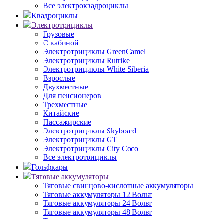
Все электроквадроциклы
Квадроциклы
Электротрициклы
Грузовые
С кабиной
Электротрициклы GreenCamel
Электротрициклы Rutrike
Электротрициклы White Siberia
Взрослые
Двухместные
Для пенсионеров
Трехместные
Китайские
Пассажирские
Электротрициклы Skyboard
Электротрициклы GT
Электротрициклы City Coco
Все электротрициклы
Гольфкары
Тяговые аккумуляторы
Тяговые свинцово-кислотные аккумуляторы
Тяговые аккумуляторы 12 Вольт
Тяговые аккумуляторы 24 Вольт
Тяговые аккумуляторы 48 Вольт