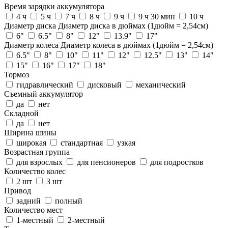
Время зарядки аккумулятора
4 ч
5 ч
7 ч
8 ч
9 ч
9 ч 30 мин
10 ч
Диаметр диска
Диаметр диска в дюймах (1дюйм = 2,54см)
6"
6.5"
8"
12"
13.9"
17"
Диаметр колеса
Диаметр колеса в дюймах (1дюйм = 2,54см)
6.5"
8"
10"
11"
12"
12.5"
13"
14"
15"
16"
17"
18"
Тормоз
гидравлический
дисковый
механический
Съемный аккумулятор
да
нет
Складной
да
нет
Ширина шины
широкая
стандартная
узкая
Возрастная группа
для взрослых
для пенсионеров
для подростков
Количество колес
2 шт
3 шт
Привод
задний
полный
Количество мест
1-местный
2-местный