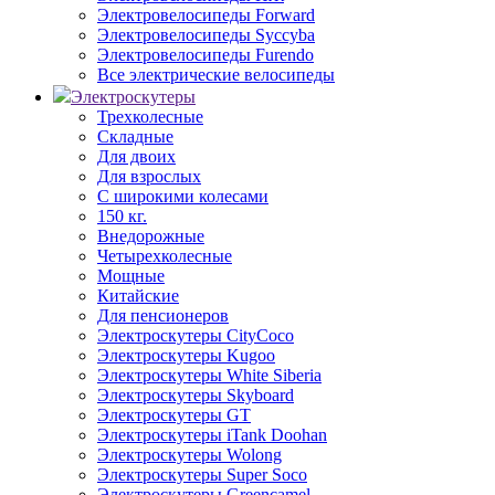
Электровелосипеды Forward
Электровелосипеды Syccyba
Электровелосипеды Furendo
Все электрические велосипеды
Электроскутеры
Трехколесные
Складные
Для двоих
Для взрослых
С широкими колесами
150 кг.
Внедорожные
Четырехколесные
Мощные
Китайские
Для пенсионеров
Электроскутеры CityCoco
Электроскутеры Kugoo
Электроскутеры White Siberia
Электроскутеры Skyboard
Электроскутеры GT
Электроскутеры iTank Doohan
Электроскутеры Wolong
Электроскутеры Super Soco
Электроскутеры Greencamel