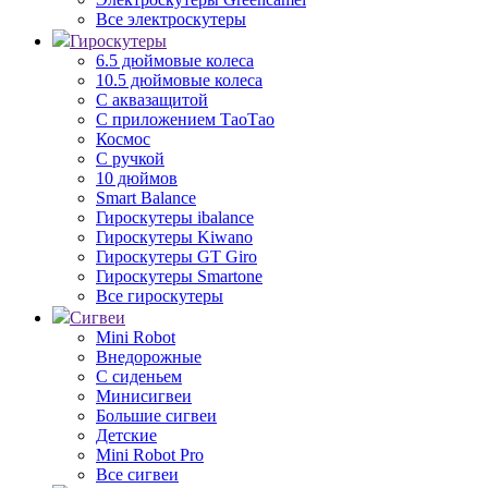
Все электроскутеры
Гироскутеры
6.5 дюймовые колеса
10.5 дюймовые колеса
С аквазащитой
С приложением ТаоТао
Космос
С ручкой
10 дюймов
Smart Balance
Гироскутеры ibalance
Гироскутеры Kiwano
Гироскутеры GT Giro
Гироскутеры Smartone
Все гироскутеры
Сигвеи
Mini Robot
Внедорожные
С сиденьем
Минисигвеи
Большие сигвеи
Детские
Mini Robot Pro
Все сигвеи