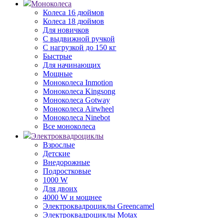
Моноколеса
Колеса 16 дюймов
Колеса 18 дюймов
Для новичков
С выдвижной ручкой
С нагрузкой до 150 кг
Быстрые
Для начинающих
Мощные
Моноколеса Inmotion
Моноколеса Kingsong
Моноколеса Gotway
Моноколеса Airwheel
Моноколеса Ninebot
Все моноколеса
Электроквадроциклы
Взрослые
Детские
Внедорожные
Подростковые
1000 W
Для двоих
4000 W и мощнее
Электроквадроциклы Greencamel
Электроквадроциклы Motax