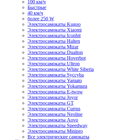
100 км/ч
Быстрые
40 км/ч
более 250 W
Электросамокаты Kugoo
Электросамокаты Xiaomi
Электросамокаты Iconbit
Электросамокаты Halten
Электросамокаты Mizar
Электросамокаты Dualton
Электросамокаты Hoverbot
Электросамокаты Ultron
Электросамокаты White Siberia
Электросамокаты Syccyba
Электросамокаты Yamato
Электросамокаты Yokamura
Электросамокаты E-twow
Электросамокаты Joyor
Электросамокаты GT
Электросамокаты Currus
Электросамокаты Neoline
Электросамокаты Aovo
Электросамокаты Speedway
Электросамокаты Minipro
Все электрические самокаты