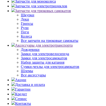
Запчасти для моноколеса
Запчасти для электротрициклов
Запчасти для трюковых самокатов
Шкурки
Деки
Грипсы
Рули
Пеги
Колеса
Все запчати на трюковые самокаты
Аксессуары для электротранспорта
Дождевики
Замки для электровелосипеда
Замки для электросамокатов
Набор защиты для катания
Сумки-чехлы для электросамокатов
Шлемы
Все аксессуары
Акции
Доставка и оплата
Гарантии
Кредит
Сервис
Контакты