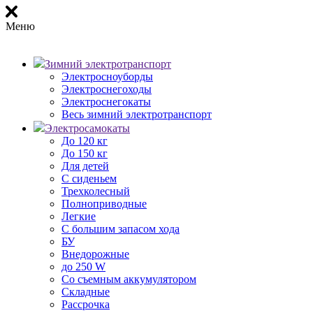
Меню
Зимний электротранспорт
Электросноуборды
Электроснегоходы
Электроснегокаты
Весь зимний электротранспорт
Электросамокаты
До 120 кг
До 150 кг
Для детей
С сиденьем
Трехколесный
Полноприводные
Легкие
С большим запасом хода
БУ
Внедорожные
до 250 W
Со съемным аккумулятором
Складные
Рассрочка