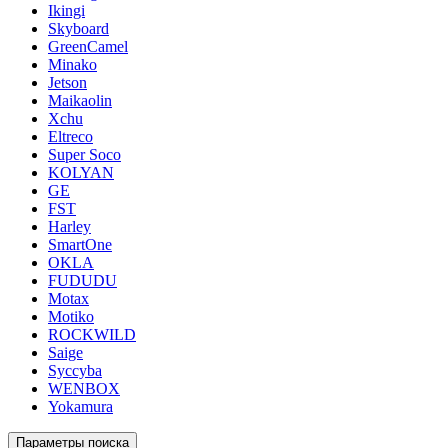
Ikingi
Skyboard
GreenCamel
Minako
Jetson
Maikaolin
Xchu
Eltreco
Super Soco
KOLYAN
GE
FST
Harley
SmartOne
OKLA
FUDUDU
Motax
Motiko
ROCKWILD
Saige
Syccyba
WENBOX
Yokamura
Параметры поиска