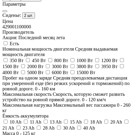
Параметры
Сиденье:
2 шт.
Цена
42900
1100000
Производитель
Акция: Последний месяц лета
Есть
Номинальная мощность двигателя
Средняя выдаваемая
мощность двигателя
350 Вт
450 Вт
800 Вт
1000 Вт
1200 Вт
1500 Вт
2000 Вт
3000 Вт
3800 Вт
3950 Вт
4000 Вт
5000 Вт
6000 Вт
15000 Вт
Пробег на одном заряде
Средняя преодолеваемая дистанция
при умеренной езде (без резких ускорений и торможений) по
ровной дороге.
0
-
160
км
Максимальная скорость
Скорость, которую сможет развить
устройство на ровной прямой дороге.
0
-
120
км/ч
Максимальная нагрузка
Максимальный вес пассажира
0
-
260
кг
Ёмкость аккумулятора
10 Ah
11 Ah
13 Ah
15 Ah
18 Ah
20 Ah
21 Ah
23 Ah
28 Ah
30 Ah
40 Ah
Масса
0
-
125
кг