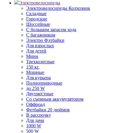
Электровелосипеды
Электровелосипеды Колхозник
Складные
Городские
Шоссейные
С большим запасом хода
С багажником
Электро Фэтбайки
Для взрослых
Для детей
Мини
Трехколесные
150 кг.
Мощные
Для курьера
Полноприводные
до 250 W
Двухместные
Со съемным аккумулятором
Оффроад
Фетбайки 20 дюймов
В рассрочку
Для дачи
1000 W
500 W