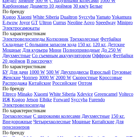
кредит
Зимние
500 W
С надувными колесами
1000 W
Карбоновые
Диаметр 10 дюймов
30 км/ч
Белые
По бренду
Kugoo
Xiaomi
White Siberia
Dualtron
Syccyba
Yamato
Yokamura
E-twow
Joyor
GT
Ultron
Currus
Neoline
Aovo
Speedway
Minipro
Электросамокаты
По характеристикам
Электровелосипеды Колхозник
Трехколесные
Фетбайки
Складные
С большим запасом хода
150 кг.
120 кг.
Детские
Мощные
Для курьера
Мини
Полноприводные
До 250 W
Двухместные
Со съемным аккумулятором
Оффроад
Фетбайки
20 дюймов
В рассрочку
По характеристикам
БУ
Для дачи
1000 W
500 W
Двухподвесы
Взрослый
Грузовые
Женские
Чоппер
3000 W
2000 W
Скоростные
Кроссовые
Распродажа
Китайские
Российские
Оптом
По бренду
Eltreco
Minako
Xiaomi
White Siberia
Xdevice
Greencamel
Volteco
ИЖ
Kugoo
Jetson
Elbike
Forward
Syccyba
Furendo
Электровелосипеды
По характеристикам
Трехколесные
С широкими колесами
Двухместные
150 кг.
Внедорожные
Четырехколесные
Мощные
Китайские
Для
пенсионеров
По бренду