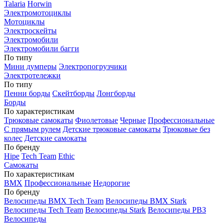
Talaria
Horwin
Электромотоциклы
Мотоциклы
Электроскейты
Электромобили
Электромобили багги
По типу
Мини думперы
Электропогрузчики
Электротележки
По типу
Пенни борды
Скейтборды
Лонгборды
Борды
По характеристикам
Трюковые самокаты
Фиолетовые
Черные
Профессиональные
С прямым рулем
Детские трюковые самокаты
Трюковые без
колес
Детские самокаты
По бренду
Hipe
Tech Team
Ethic
Самокаты
По характеристикам
BMX
Профессиональные
Недорогие
По бренду
Велосипеды BMX Tech Team
Велосипеды BMX Stark
Велосипеды Tech Team
Велосипеды Stark
Велосипеды РВЗ
Велосипеды