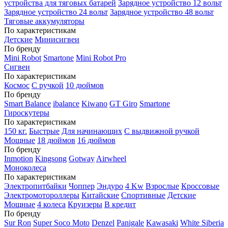
устройства для тяговых батарей
Зарядное устройство 12 вольт
Зарядное устройство 24 вольт
Зарядное устройство 48 вольт
Тяговые аккумуляторы
По характеристикам
Детские
Минисигвеи
По бренду
Mini Robot
Smartone
Mini Robot Pro
Сигвеи
По характеристикам
Космос
С ручкой
10 дюймов
По бренду
Smart Balance
ibalance
Kiwano
GT Giro
Smartone
Гироскутеры
По характеристикам
150 кг.
Быстрые
Для начинающих
С выдвижной ручкой
Мощные
18 дюймов
16 дюймов
По бренду
Inmotion
Kingsong
Gotway
Airwheel
Моноколеса
По характеристикам
Электропитбайки
Чоппер
Эндуро
4 Kw
Взрослые
Кроссовые
Электромотороллеры
Китайские
Спортивные
Детские
Мощные
4 колеса
Круизеры
В кредит
По бренду
Sur Ron
Super Soco Moto
Denzel
Panigale
Kawasaki
White Siberia