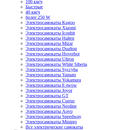
100 км/ч
Быстрые
40 км/ч
более 250 W
Электросамокаты Kugoo
Электросамокаты Xiaomi
Электросамокаты Iconbit
Электросамокаты Halten
Электросамокаты Mizar
Электросамокаты Dualton
Электросамокаты Hoverbot
Электросамокаты Ultron
Электросамокаты White Siberia
Электросамокаты Syccyba
Электросамокаты Yamato
Электросамокаты Yokamura
Электросамокаты E-twow
Электросамокаты Joyor
Электросамокаты GT
Электросамокаты Currus
Электросамокаты Neoline
Электросамокаты Aovo
Электросамокаты Speedway
Электросамокаты Minipro
Все электрические самокаты