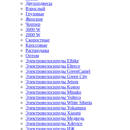
Двухподвесы
Взрослый
Грузовые
Женские
Чоппер
3000 W
2000 W
Скоростные
Кроссовые
Распродажа
Оптом
Электровелосипеды Elbike
Электровелосипеды Eltreco
Электровелосипеды GreenCamel
Электровелосипеды Green City
Электровелосипеды Jetson
Электровелосипеды Kugoo
Электровелосипеды Minako
Электровелосипеды Volteco
Электровелосипеды White Siberia
Электровелосипеды Yokamura
Электровелосипеды Xiaomi
Электровелосипеды Медведь
Электровелосипеды Xdevice
Электровелосипеды ИЖ