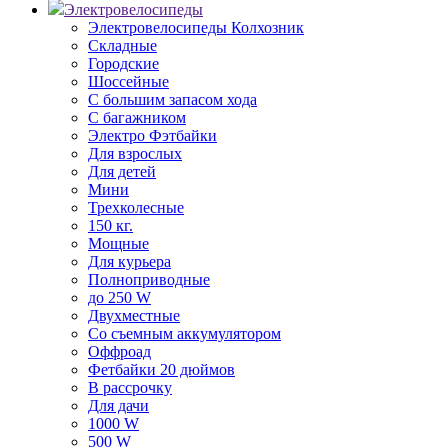
Электровелосипеды
Электровелосипеды Колхозник
Складные
Городские
Шоссейные
С большим запасом хода
С багажником
Электро Фэтбайки
Для взрослых
Для детей
Мини
Трехколесные
150 кг.
Мощные
Для курьера
Полноприводные
до 250 W
Двухместные
Со съемным аккумулятором
Оффроад
Фетбайки 20 дюймов
В рассрочку
Для дачи
1000 W
500 W