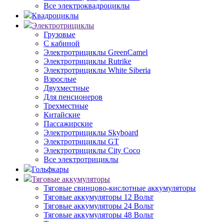
Все электроквадроциклы
Квадроциклы
Электротрициклы
Грузовые
С кабиной
Электротрициклы GreenCamel
Электротрициклы Rutrike
Электротрициклы White Siberia
Взрослые
Двухместные
Для пенсионеров
Трехместные
Китайские
Пассажирские
Электротрициклы Skyboard
Электротрициклы GT
Электротрициклы City Coco
Все электротрициклы
Гольфкары
Тяговые аккумуляторы
Тяговые свинцово-кислотные аккумуляторы
Тяговые аккумуляторы 12 Вольт
Тяговые аккумуляторы 24 Вольт
Тяговые аккумуляторы 48 Вольт