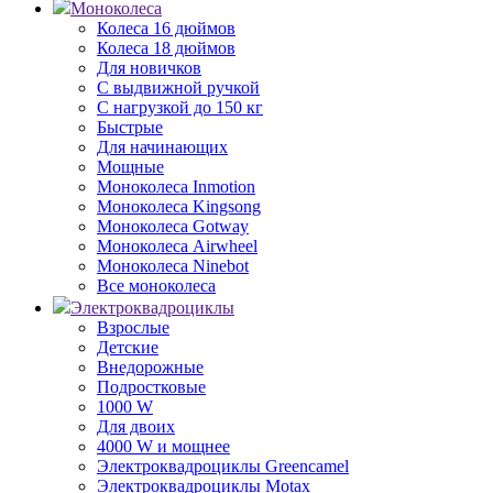
Моноколеса
Колеса 16 дюймов
Колеса 18 дюймов
Для новичков
С выдвижной ручкой
С нагрузкой до 150 кг
Быстрые
Для начинающих
Мощные
Моноколеса Inmotion
Моноколеса Kingsong
Моноколеса Gotway
Моноколеса Airwheel
Моноколеса Ninebot
Все моноколеса
Электроквадроциклы
Взрослые
Детские
Внедорожные
Подростковые
1000 W
Для двоих
4000 W и мощнее
Электроквадроциклы Greencamel
Электроквадроциклы Motax