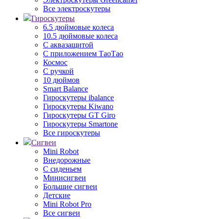
Все электроскутеры
Гироскутеры
6.5 дюймовые колеса
10.5 дюймовые колеса
С аквазащитой
С приложением ТаоТао
Космос
С ручкой
10 дюймов
Smart Balance
Гироскутеры ibalance
Гироскутеры Kiwano
Гироскутеры GT Giro
Гироскутеры Smartone
Все гироскутеры
Сигвеи
Mini Robot
Внедорожные
С сиденьем
Минисигвеи
Большие сигвеи
Детские
Mini Robot Pro
Все сигвеи