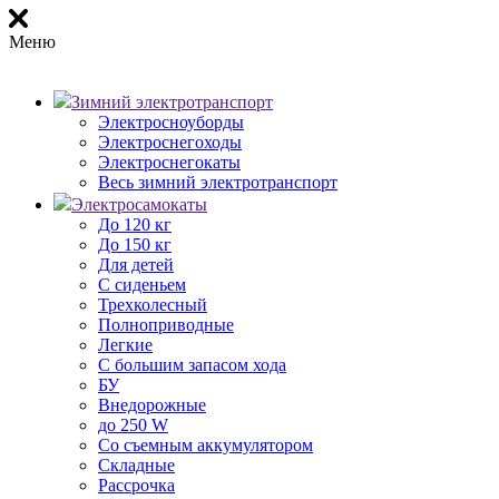
Меню
Зимний электротранспорт
Электросноуборды
Электроснегоходы
Электроснегокаты
Весь зимний электротранспорт
Электросамокаты
До 120 кг
До 150 кг
Для детей
С сиденьем
Трехколесный
Полноприводные
Легкие
С большим запасом хода
БУ
Внедорожные
до 250 W
Со съемным аккумулятором
Складные
Рассрочка