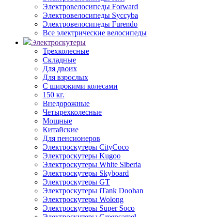
Электровелосипеды Forward
Электровелосипеды Syccyba
Электровелосипеды Furendo
Все электрические велосипеды
Электроскутеры
Трехколесные
Складные
Для двоих
Для взрослых
С широкими колесами
150 кг.
Внедорожные
Четырехколесные
Мощные
Китайские
Для пенсионеров
Электроскутеры CityCoco
Электроскутеры Kugoo
Электроскутеры White Siberia
Электроскутеры Skyboard
Электроскутеры GT
Электроскутеры iTank Doohan
Электроскутеры Wolong
Электроскутеры Super Soco
Электроскутеры Greencamel