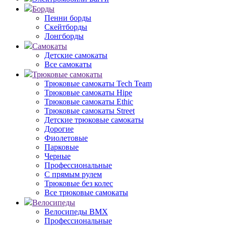
Борды
Пенни борды
Скейтборды
Лонгборды
Самокаты
Детские самокаты
Все самокаты
Трюковые самокаты
Трюковые самокаты Tech Team
Трюковые самокаты Hipe
Трюковые самокаты Ethic
Трюковые самокаты Street
Детские трюковые самокаты
Дорогие
Фиолетовые
Парковые
Черные
Профессиональные
С прямым рулем
Трюковые без колес
Все трюковые самокаты
Велосипеды
Велосипеды BMX
Профессиональные