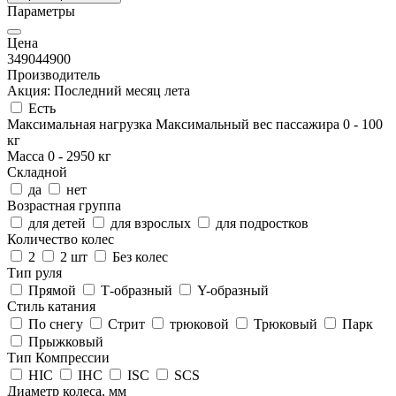
Параметры
Цена
3490
44900
Производитель
Акция: Последний месяц лета
Есть
Максимальная нагрузка
Максимальный вес пассажира
0
-
100
кг
Масса
0
-
2950
кг
Складной
да
нет
Возрастная группа
для детей
для взрослых
для подростков
Количество колес
2
2 шт
Без колес
Тип руля
Прямой
Т-образный
Y-образный
Стиль катания
По снегу
Стрит
трюковой
Трюковый
Парк
Прыжковый
Тип Компрессии
HIC
IHC
ISC
SCS
Диаметр колеса, мм