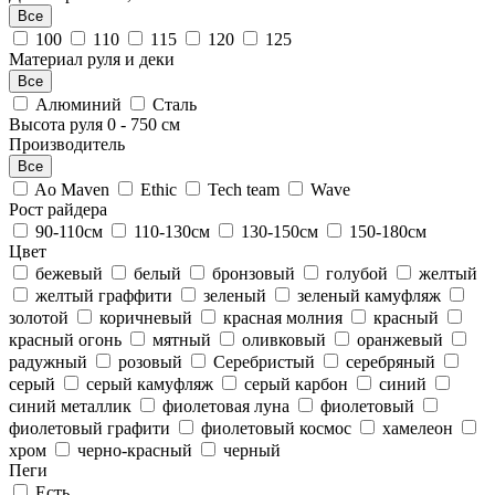
Все
100
110
115
120
125
Материал руля и деки
Все
Алюминий
Сталь
Высота руля
0
-
750
см
Производитель
Все
Ao Maven
Ethic
Tech team
Wave
Рост райдера
90-110см
110-130см
130-150см
150-180см
Цвет
бежевый
белый
бронзовый
голубой
желтый
желтый граффити
зеленый
зеленый камуфляж
золотой
коричневый
красная молния
красный
красный огонь
мятный
оливковый
оранжевый
радужный
розовый
Серебристый
серебряный
серый
серый камуфляж
серый карбон
синий
синий металлик
фиолетовая луна
фиолетовый
фиолетовый графити
фиолетовый космос
хамелеон
хром
черно-красный
черный
Пеги
Есть