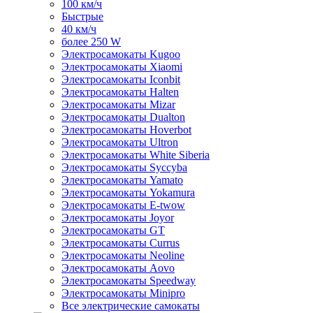
100 км/ч
Быстрые
40 км/ч
более 250 W
Электросамокаты Kugoo
Электросамокаты Xiaomi
Электросамокаты Iconbit
Электросамокаты Halten
Электросамокаты Mizar
Электросамокаты Dualton
Электросамокаты Hoverbot
Электросамокаты Ultron
Электросамокаты White Siberia
Электросамокаты Syccyba
Электросамокаты Yamato
Электросамокаты Yokamura
Электросамокаты E-twow
Электросамокаты Joyor
Электросамокаты GT
Электросамокаты Currus
Электросамокаты Neoline
Электросамокаты Aovo
Электросамокаты Speedway
Электросамокаты Minipro
Все электрические самокаты