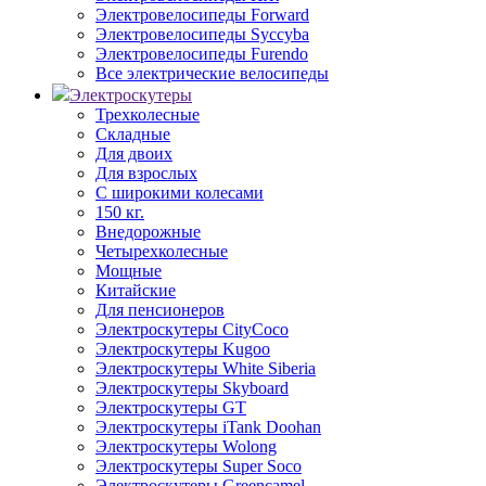
Электровелосипеды Forward
Электровелосипеды Syccyba
Электровелосипеды Furendo
Все электрические велосипеды
Электроскутеры
Трехколесные
Складные
Для двоих
Для взрослых
С широкими колесами
150 кг.
Внедорожные
Четырехколесные
Мощные
Китайские
Для пенсионеров
Электроскутеры CityCoco
Электроскутеры Kugoo
Электроскутеры White Siberia
Электроскутеры Skyboard
Электроскутеры GT
Электроскутеры iTank Doohan
Электроскутеры Wolong
Электроскутеры Super Soco
Электроскутеры Greencamel