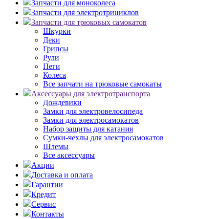
Запчасти для моноколеса
Запчасти для электротрициклов
Запчасти для трюковых самокатов
Шкурки
Деки
Грипсы
Рули
Пеги
Колеса
Все запчати на трюковые самокаты
Аксессуары для электротранспорта
Дождевики
Замки для электровелосипеда
Замки для электросамокатов
Набор защиты для катания
Сумки-чехлы для электросамокатов
Шлемы
Все аксессуары
Акции
Доставка и оплата
Гарантии
Кредит
Сервис
Контакты