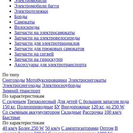
Электромобили
Электромобили багги
Электротележки
Борды
Самокаты
Велосипеды
Запчасти на электросамокаты
Запчасти на электровелосипеды
Запчасти для электротрициклов
Запчасти для трюковых самокатов
Запчасти на сигвей
Запчасти на гироскутер
Аксессуары для электротранспорта
По типу
Снегоходы
Мотобуксировщики
Электроснегокаты
Электроснегоходы
Электросноуборды
Зимний транспорт
По характеристикам
С сиденьем
Трехколесный
Для детей
С большим запасом хода
150 кг.
Полноприводные
БУ
Внедорожные
120 кг.
до 250 W
Со съемным аккумулятором
Складные
Рассрочка
100 км/ч
Быстрые
По характеристикам
40 км/ч
Более 250 W
50 км/ч
С амортизаторами
Оптом
В