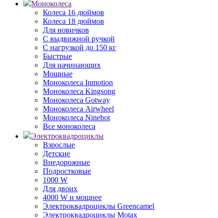
Моноколеса
Колеса 16 дюймов
Колеса 18 дюймов
Для новичков
С выдвижной ручкой
С нагрузкой до 150 кг
Быстрые
Для начинающих
Мощные
Моноколеса Inmotion
Моноколеса Kingsong
Моноколеса Gotway
Моноколеса Airwheel
Моноколеса Ninebot
Все моноколеса
Электроквадроциклы
Взрослые
Детские
Внедорожные
Подростковые
1000 W
Для двоих
4000 W и мощнее
Электроквадроциклы Greencamel
Электроквадроциклы Motax