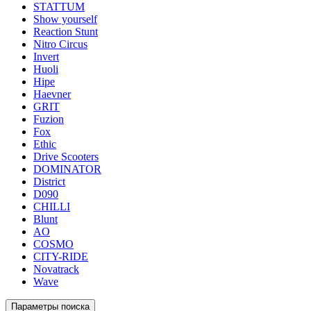
STATTUM
Show yourself
Reaction Stunt
Nitro Circus
Invert
Huoli
Hipe
Haevner
GRIT
Fuzion
Fox
Ethic
Drive Scooters
DOMINATOR
District
D090
CHILLI
Blunt
AO
COSMO
CITY-RIDE
Novatrack
Wave
Параметры поиска