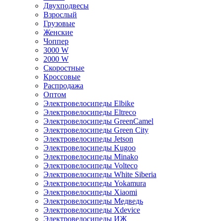
Двухподвесы
Взрослый
Грузовые
Женские
Чоппер
3000 W
2000 W
Скоростные
Кроссовые
Распродажа
Оптом
Электровелосипеды Elbike
Электровелосипеды Eltreco
Электровелосипеды GreenCamel
Электровелосипеды Green City
Электровелосипеды Jetson
Электровелосипеды Kugoo
Электровелосипеды Minako
Электровелосипеды Volteco
Электровелосипеды White Siberia
Электровелосипеды Yokamura
Электровелосипеды Xiaomi
Электровелосипеды Медведь
Электровелосипеды Xdevice
Электровелосипеды ИЖ