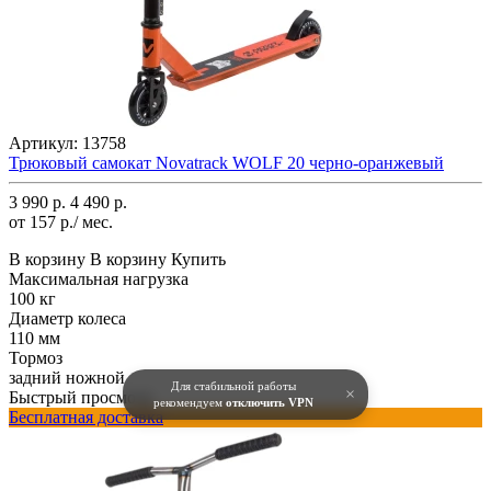
Артикул:
13758
Трюковый самокат Novatrack WOLF 20 черно-оранжевый
3 990 р.
4 490 р.
от 157 р./ мес.
В корзину
В корзину
Купить
Максимальная нагрузка
100 кг
Диаметр колеса
110 мм
Тормоз
задний ножной
Для стабильной работы
×
Быстрый просмотр
рекомендуем
отключить VPN
Бесплатная доставка