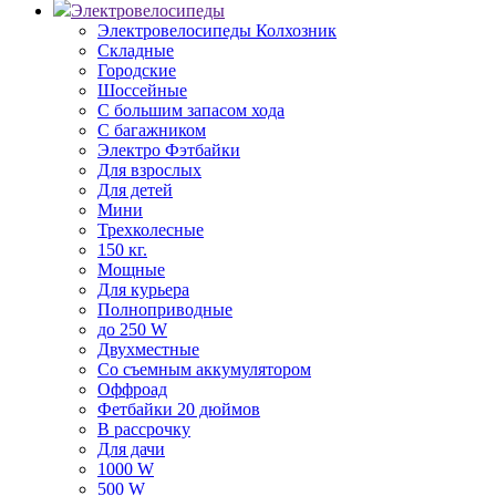
Электровелосипеды
Электровелосипеды Колхозник
Складные
Городские
Шоссейные
С большим запасом хода
С багажником
Электро Фэтбайки
Для взрослых
Для детей
Мини
Трехколесные
150 кг.
Мощные
Для курьера
Полноприводные
до 250 W
Двухместные
Со съемным аккумулятором
Оффроад
Фетбайки 20 дюймов
В рассрочку
Для дачи
1000 W
500 W