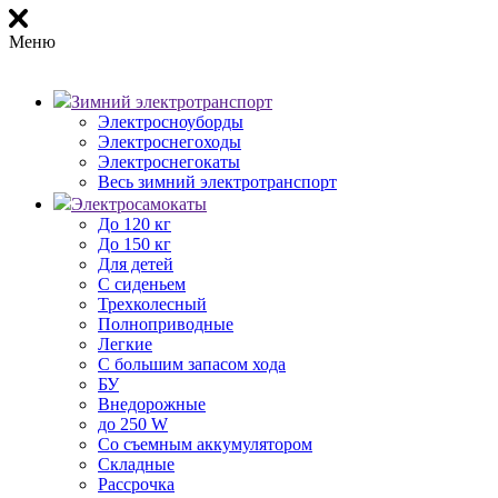
Меню
Зимний электротранспорт
Электросноуборды
Электроснегоходы
Электроснегокаты
Весь зимний электротранспорт
Электросамокаты
До 120 кг
До 150 кг
Для детей
С сиденьем
Трехколесный
Полноприводные
Легкие
С большим запасом хода
БУ
Внедорожные
до 250 W
Со съемным аккумулятором
Складные
Рассрочка