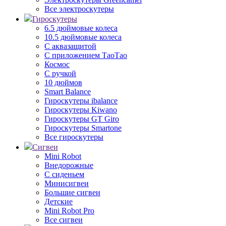
Все электроскутеры
Гироскутеры
6.5 дюймовые колеса
10.5 дюймовые колеса
С аквазащитой
С приложением ТаоТао
Космос
С ручкой
10 дюймов
Smart Balance
Гироскутеры ibalance
Гироскутеры Kiwano
Гироскутеры GT Giro
Гироскутеры Smartone
Все гироскутеры
Сигвеи
Mini Robot
Внедорожные
С сиденьем
Минисигвеи
Большие сигвеи
Детские
Mini Robot Pro
Все сигвеи