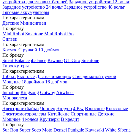
устройства для тяговых батарей
Зарядное устройство 12 вольт
Зарядное устройство 24 вольт
Зарядное устройство 48 вольт
Тяговые аккумуляторы
По характеристикам
Детские
Минисигвеи
По бренду
Mini Robot
Smartone
Mini Robot Pro
Сигвеи
По характеристикам
Космос
С ручкой
10 дюймов
По бренду
Smart Balance
ibalance
Kiwano
GT Giro
Smartone
Гироскутеры
По характеристикам
150 кг.
Быстрые
Для начинающих
С выдвижной ручкой
Мощные
18 дюймов
16 дюймов
По бренду
Inmotion
Kingsong
Gotway
Airwheel
Моноколеса
По характеристикам
Электропитбайки
Чоппер
Эндуро
4 Kw
Взрослые
Кроссовые
Электромотороллеры
Китайские
Спортивные
Детские
Мощные
4 колеса
Круизеры
В кредит
По бренду
Sur Ron
Super Soco Moto
Denzel
Panigale
Kawasaki
White Siberia