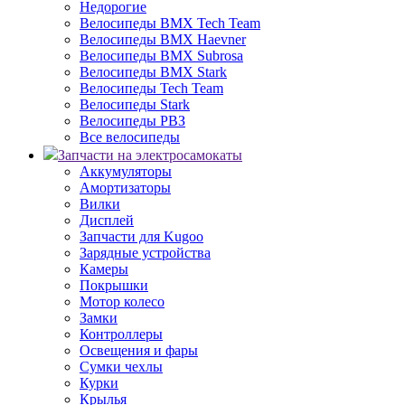
Недорогие
Велосипеды BMX Tech Team
Велосипеды BMX Haevner
Велосипеды BMX Subrosa
Велосипеды BMX Stark
Велосипеды Tech Team
Велосипеды Stark
Велосипеды РВЗ
Все велосипеды
Запчасти на электросамокаты
Аккумуляторы
Амортизаторы
Вилки
Дисплей
Запчасти для Kugoo
Зарядные устройства
Камеры
Покрышки
Мотор колесо
Замки
Контроллеры
Освещения и фары
Сумки чехлы
Курки
Крылья