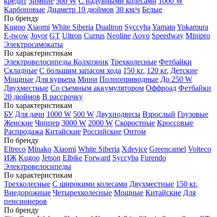
кредит
Зимние
500 W
С надувными колесами
1000 W
Карбоновые
Диаметр 10 дюймов
30 км/ч
Белые
По бренду
Kugoo
Xiaomi
White Siberia
Dualtron
Syccyba
Yamato
Yokamura
E-twow
Joyor
GT
Ultron
Currus
Neoline
Aovo
Speedway
Minipro
Электросамокаты
По характеристикам
Электровелосипеды Колхозник
Трехколесные
Фетбайки
Складные
С большим запасом хода
150 кг.
120 кг.
Детские
Мощные
Для курьера
Мини
Полноприводные
До 250 W
Двухместные
Со съемным аккумулятором
Оффроад
Фетбайки
20 дюймов
В рассрочку
По характеристикам
БУ
Для дачи
1000 W
500 W
Двухподвесы
Взрослый
Грузовые
Женские
Чоппер
3000 W
2000 W
Скоростные
Кроссовые
Распродажа
Китайские
Российские
Оптом
По бренду
Eltreco
Minako
Xiaomi
White Siberia
Xdevice
Greencamel
Volteco
ИЖ
Kugoo
Jetson
Elbike
Forward
Syccyba
Furendo
Электровелосипеды
По характеристикам
Трехколесные
С широкими колесами
Двухместные
150 кг.
Внедорожные
Четырехколесные
Мощные
Китайские
Для
пенсионеров
По бренду