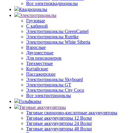
Все электроквадроциклы
Квадроциклы
Электротрициклы
Грузовые
С кабиной
Электротрициклы GreenCamel
Электротрициклы Rutrike
Электротрициклы White Siberia
Взрослые
Двухместные
Для пенсионеров
Трехместные
Китайские
Пассажирские
Электротрициклы Skyboard
Электротрициклы GT
Электротрициклы City Coco
Все электротрициклы
Гольфкары
Тяговые аккумуляторы
Тяговые свинцово-кислотные аккумуляторы
Тяговые аккумуляторы 12 Вольт
Тяговые аккумуляторы 24 Вольт
Тяговые аккумуляторы 48 Вольт