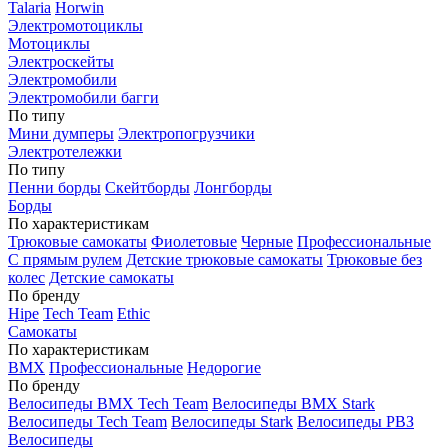
Talaria
Horwin
Электромотоциклы
Мотоциклы
Электроскейты
Электромобили
Электромобили багги
По типу
Мини думперы
Электропогрузчики
Электротележки
По типу
Пенни борды
Скейтборды
Лонгборды
Борды
По характеристикам
Трюковые самокаты
Фиолетовые
Черные
Профессиональные
С прямым рулем
Детские трюковые самокаты
Трюковые без
колес
Детские самокаты
По бренду
Hipe
Tech Team
Ethic
Самокаты
По характеристикам
BMX
Профессиональные
Недорогие
По бренду
Велосипеды BMX Tech Team
Велосипеды BMX Stark
Велосипеды Tech Team
Велосипеды Stark
Велосипеды РВЗ
Велосипеды