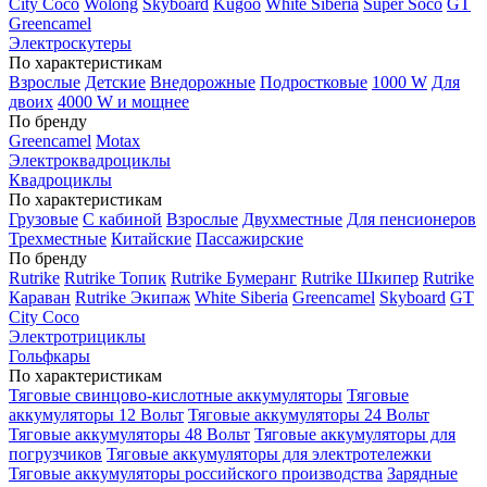
City Coco
Wolong
Skyboard
Kugoo
White Siberia
Super Soco
GT
Greencamel
Электроскутеры
По характеристикам
Взрослые
Детские
Внедорожные
Подростковые
1000 W
Для
двоих
4000 W и мощнее
По бренду
Greencamel
Motax
Электроквадроциклы
Квадроциклы
По характеристикам
Грузовые
С кабиной
Взрослые
Двухместные
Для пенсионеров
Трехместные
Китайские
Пассажирские
По бренду
Rutrike
Rutrike Топик
Rutrike Бумеранг
Rutrike Шкипер
Rutrike
Караван
Rutrike Экипаж
White Siberia
Greencamel
Skyboard
GT
City Coco
Электротрициклы
Гольфкары
По характеристикам
Тяговые свинцово-кислотные аккумуляторы
Тяговые
аккумуляторы 12 Вольт
Тяговые аккумуляторы 24 Вольт
Тяговые аккумуляторы 48 Вольт
Тяговые аккумуляторы для
погрузчиков
Тяговые аккумуляторы для электротележки
Тяговые аккумуляторы российского производства
Зарядные