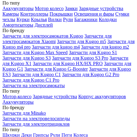
По типу
Аккумуляторы
Мотор колесо
Замки
Зарядные устройства
Камеры
Контроллеры
Покрышки
Освещения и фары
Сумки
чехлы
Курки
Крылья
Вилки
Рули
Багажники
Колодки
Амортизаторы
Дисплей
По бренду
Запчасти для электросамокатов Kugoo
Запчасти для
электросамокатов Xiaomi
Запчасти для Kugoo m5
Запчасти для
Кugoo m4 pro
Запчасти для kugoo m4
Запчасти для kugoo m2
Запчасти для Kugoo Max Speed
Запчасти для Kugoo S1
Запчасти для Kugoo S3
Запчасти для Kugoo S3 Pro
Запчасти
для Kugoo X1
Запчасти для Kugoo HX/HX PRO
Запчасти для
Kugoo G1
Запчасти для Kugoo G-Booster
Запчасти для Kugoo
ES3
Запчасти для Kugoo C1
Запчасти для Kugoo G2 Pro
Запчасти для Kugoo C1 Pro
Запчасти на электросамокаты
По типу
Мотор-колесо
Зарядные устройства
Корпус аккумуляторов
Аккумуляторы
По бренду
Запчасти для Minako
Запчасти на электровелосипеды
Запчасти для электротрициклов
По типу
Шкурки
Деки
Грипсы
Рули
Пеги
Колеса