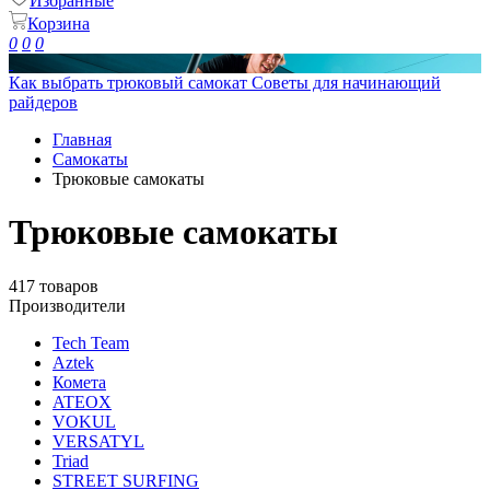
Избранные
Корзина
0
0
0
Как выбрать трюковый самокат
Советы для начинающий
райдеров
Главная
Самокаты
Трюковые самокаты
Трюковые самокаты
417 товаров
Производители
Tech Team
Aztek
Комета
ATEOX
VOKUL
VERSATYL
Triad
STREET SURFING