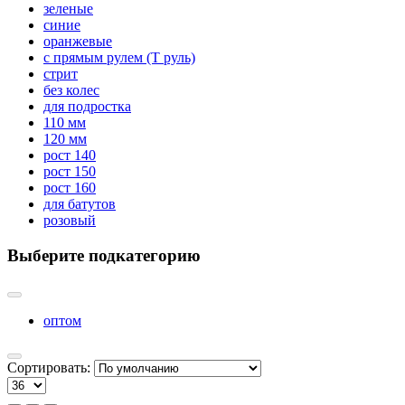
зеленые
синие
оранжевые
с прямым рулем (Т руль)
стрит
без колес
для подростка
110 мм
120 мм
рост 140
рост 150
рост 160
для батутов
розовый
Выберите подкатегорию
оптом
Сортировать: