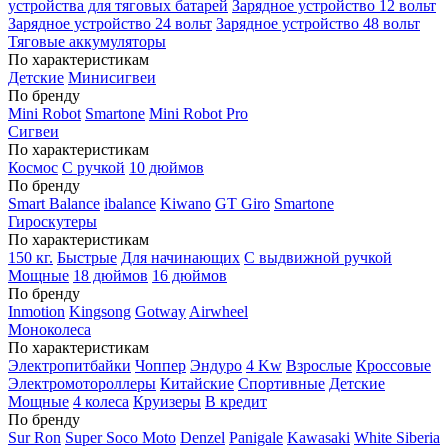
устройства для тяговых батарей
Зарядное устройство 12 вольт
Зарядное устройство 24 вольт
Зарядное устройство 48 вольт
Тяговые аккумуляторы
По характеристикам
Детские
Минисигвеи
По бренду
Mini Robot
Smartone
Mini Robot Pro
Сигвеи
По характеристикам
Космос
С ручкой
10 дюймов
По бренду
Smart Balance
ibalance
Kiwano
GT Giro
Smartone
Гироскутеры
По характеристикам
150 кг.
Быстрые
Для начинающих
С выдвижной ручкой
Мощные
18 дюймов
16 дюймов
По бренду
Inmotion
Kingsong
Gotway
Airwheel
Моноколеса
По характеристикам
Электропитбайки
Чоппер
Эндуро
4 Kw
Взрослые
Кроссовые
Электромотороллеры
Китайские
Спортивные
Детские
Мощные
4 колеса
Круизеры
В кредит
По бренду
Sur Ron
Super Soco Moto
Denzel
Panigale
Kawasaki
White Siberia