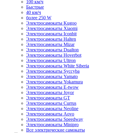
100 км/ч
Быстрые
40 км/ч
более 250 W
Электросамокаты Kugoo
Электросамокаты Xiaomi
Электросамокаты Iconbit
Электросамокаты Halten
Электросамокаты Mizar
Электросамокаты Dualton
Электросамокаты Hoverbot
Электросамокаты Ultron
Электросамокаты White Siberia
Электросамокаты Syccyba
Электросамокаты Yamato
Электросамокаты Yokamura
Электросамокаты E-twow
Электросамокаты Joyor
Электросамокаты GT
Электросамокаты Currus
Электросамокаты Neoline
Электросамокаты Aovo
Электросамокаты Speedway
Электросамокаты Minipro
Все электрические самокаты