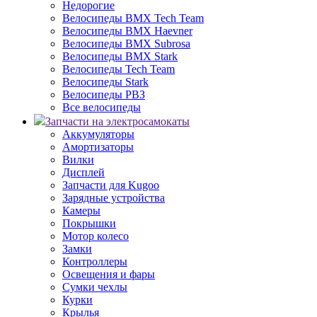
Недорогие
Велосипеды BMX Tech Team
Велосипеды BMX Haevner
Велосипеды BMX Subrosa
Велосипеды BMX Stark
Велосипеды Tech Team
Велосипеды Stark
Велосипеды РВЗ
Все велосипеды
Запчасти на электросамокаты
Аккумуляторы
Амортизаторы
Вилки
Дисплей
Запчасти для Kugoo
Зарядные устройства
Камеры
Покрышки
Мотор колесо
Замки
Контроллеры
Освещения и фары
Сумки чехлы
Курки
Крылья