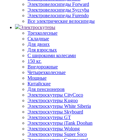
Электровелосипеды Forward
Электровелосипеды Syccyba
Электровелосипеды Furendo
Все электрические велосипеды
Электроскутеры
Трехколесные
Складные
Для двоих
Для взрослых
С широкими колесами
150 кг.
Внедорожные
Четырехколесные
Мощные
Китайские
Для пенсионеров
Электроскутеры CityCoco
Электроскутеры Kugoo
Электроскутеры White Siberia
Электроскутеры Skyboard
Электроскутеры GT
Электроскутеры iTank Doohan
Электроскутеры Wolong
Электроскутеры Super Soco
Электроскутеры Greencamel