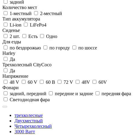
задний
Количество мест
1-местный
2-местный
Тип аккумулятора
Li-ion
LiFePo4
Сиденье
2 шт.
Есть
Одно
Для езды
по бездорожью
по городу
по шоссе
Harley
Да
Трехколесный CityCoco
Да
Напряжение
48 V
60 V
60 В
72 V
48V
60V
Фонари
задний, передний
передние и задние
передняя фара
Светодиодная фара
трехколесные
Двухместный
Четырехколесный
3000 Ватт