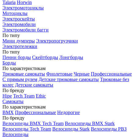
Talaria
Horwin
Электромотоциклы
Мотоциклы
Электроскейты
Электромобили
Электромобили багги
По типу
Мини думперы
Электропогрузчики
Электротележки
По типу
Пенни борды
Скейтборды
Лонгборды
Борды
По характеристикам
Трюковые самокаты
Фиолетовые
Черные
Профессиональные
С прямым рулем
Детские трюковые самокаты
Трюковые без
колес
Детские самокаты
По бренду
Hipe
Tech Team
Ethic
Самокаты
По характеристикам
BMX
Профессиональные
Недорогие
По бренду
Велосипеды BMX Tech Team
Велосипеды BMX Stark
Велосипеды Tech Team
Велосипеды Stark
Велосипеды РВЗ
Велосипеды