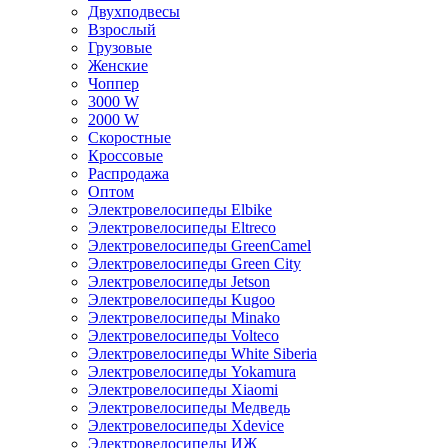
Двухподвесы
Взрослый
Грузовые
Женские
Чоппер
3000 W
2000 W
Скоростные
Кроссовые
Распродажа
Оптом
Электровелосипеды Elbike
Электровелосипеды Eltreco
Электровелосипеды GreenCamel
Электровелосипеды Green City
Электровелосипеды Jetson
Электровелосипеды Kugoo
Электровелосипеды Minako
Электровелосипеды Volteco
Электровелосипеды White Siberia
Электровелосипеды Yokamura
Электровелосипеды Xiaomi
Электровелосипеды Медведь
Электровелосипеды Xdevice
Электровелосипеды ИЖ