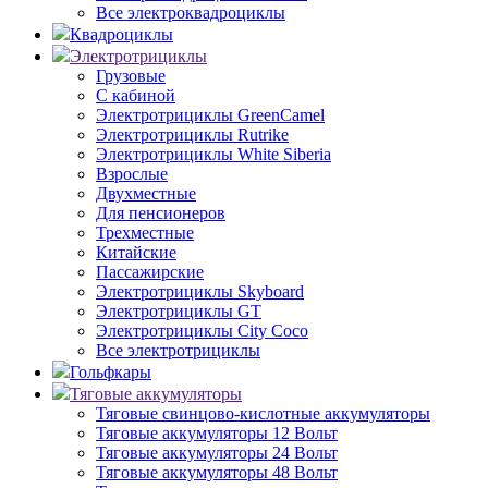
Все электроквадроциклы
Квадроциклы
Электротрициклы
Грузовые
С кабиной
Электротрициклы GreenCamel
Электротрициклы Rutrike
Электротрициклы White Siberia
Взрослые
Двухместные
Для пенсионеров
Трехместные
Китайские
Пассажирские
Электротрициклы Skyboard
Электротрициклы GT
Электротрициклы City Coco
Все электротрициклы
Гольфкары
Тяговые аккумуляторы
Тяговые свинцово-кислотные аккумуляторы
Тяговые аккумуляторы 12 Вольт
Тяговые аккумуляторы 24 Вольт
Тяговые аккумуляторы 48 Вольт