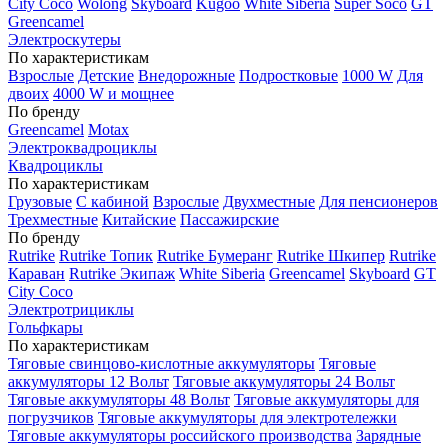
City Coco
Wolong
Skyboard
Kugoo
White Siberia
Super Soco
GT
Greencamel
Электроскутеры
По характеристикам
Взрослые
Детские
Внедорожные
Подростковые
1000 W
Для
двоих
4000 W и мощнее
По бренду
Greencamel
Motax
Электроквадроциклы
Квадроциклы
По характеристикам
Грузовые
С кабиной
Взрослые
Двухместные
Для пенсионеров
Трехместные
Китайские
Пассажирские
По бренду
Rutrike
Rutrike Топик
Rutrike Бумеранг
Rutrike Шкипер
Rutrike
Караван
Rutrike Экипаж
White Siberia
Greencamel
Skyboard
GT
City Coco
Электротрициклы
Гольфкары
По характеристикам
Тяговые свинцово-кислотные аккумуляторы
Тяговые
аккумуляторы 12 Вольт
Тяговые аккумуляторы 24 Вольт
Тяговые аккумуляторы 48 Вольт
Тяговые аккумуляторы для
погрузчиков
Тяговые аккумуляторы для электротележки
Тяговые аккумуляторы российского производства
Зарядные