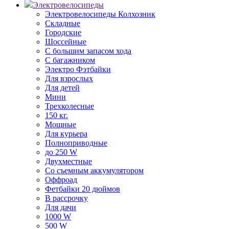
Электровелосипеды
Электровелосипеды Колхозник
Складные
Городские
Шоссейные
С большим запасом хода
С багажником
Электро Фэтбайки
Для взрослых
Для детей
Мини
Трехколесные
150 кг.
Мощные
Для курьера
Полноприводные
до 250 W
Двухместные
Со съемным аккумулятором
Оффроад
Фетбайки 20 дюймов
В рассрочку
Для дачи
1000 W
500 W