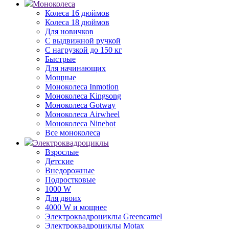
Моноколеса
Колеса 16 дюймов
Колеса 18 дюймов
Для новичков
С выдвижной ручкой
С нагрузкой до 150 кг
Быстрые
Для начинающих
Мощные
Моноколеса Inmotion
Моноколеса Kingsong
Моноколеса Gotway
Моноколеса Airwheel
Моноколеса Ninebot
Все моноколеса
Электроквадроциклы
Взрослые
Детские
Внедорожные
Подростковые
1000 W
Для двоих
4000 W и мощнее
Электроквадроциклы Greencamel
Электроквадроциклы Motax