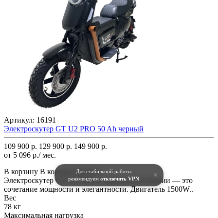
Артикул:
16191
Электроскутер GT U2 PRO 50 Ah черный
109 900 р.
129 900 р.
149 900 р.
от 5 096 р./ мес.
В корзину
В корзину
Купить
Для стабильной работы
×
рекомендуем
отключить VPN
Электроскутер GT U2 PRO в черном исполнении — это
сочетание мощности и элегантности. Двигатель 1500W..
Вес
78 кг
Максимальная нагрузка