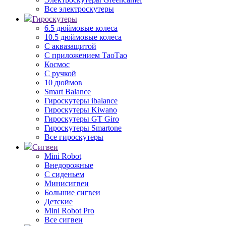
Все электроскутеры
Гироскутеры
6.5 дюймовые колеса
10.5 дюймовые колеса
С аквазащитой
С приложением ТаоТао
Космос
С ручкой
10 дюймов
Smart Balance
Гироскутеры ibalance
Гироскутеры Kiwano
Гироскутеры GT Giro
Гироскутеры Smartone
Все гироскутеры
Сигвеи
Mini Robot
Внедорожные
С сиденьем
Минисигвеи
Большие сигвеи
Детские
Mini Robot Pro
Все сигвеи