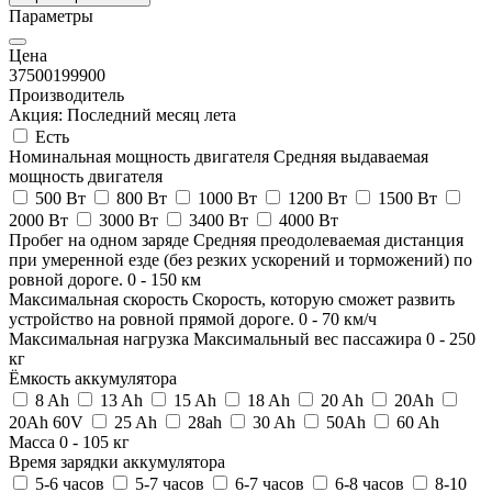
Параметры
Цена
37500
199900
Производитель
Акция: Последний месяц лета
Есть
Номинальная мощность двигателя
Средняя выдаваемая
мощность двигателя
500 Вт
800 Вт
1000 Вт
1200 Вт
1500 Вт
2000 Вт
3000 Вт
3400 Вт
4000 Вт
Пробег на одном заряде
Средняя преодолеваемая дистанция
при умеренной езде (без резких ускорений и торможений) по
ровной дороге.
0
-
150
км
Максимальная скорость
Скорость, которую сможет развить
устройство на ровной прямой дороге.
0
-
70
км/ч
Максимальная нагрузка
Максимальный вес пассажира
0
-
250
кг
Ёмкость аккумулятора
8 Ah
13 Ah
15 Ah
18 Ah
20 Ah
20Ah
20Ah 60V
25 Ah
28ah
30 Ah
50Ah
60 Ah
Масса
0
-
105
кг
Время зарядки аккумулятора
5-6 часов
5-7 часов
6-7 часов
6-8 часов
8-10