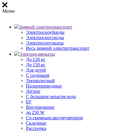
Меню
Зимний электротранспорт
Электросноуборды
Электроснегоходы
Электроснегокаты
Весь зимний электротранспорт
Электросамокаты
До 120 кг
До 150 кг
Для детей
С сиденьем
Трехколесный
Полноприводные
Легкие
С большим запасом хода
БУ
Внедорожные
до 250 W
Со съемным аккумулятором
Складные
Рассрочка