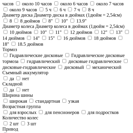
часов
около 10 часов
около 6 часов
около 7 часов
около 9 часов
5 ч
6 ч
7 ч
8 ч
Диаметр диска
Диаметр диска в дюймах (1дюйм = 2,54см)
8
8 дюймов
8"
10"
13.9"
Диаметр колеса
Диаметр колеса в дюймах (1дюйм = 2,54см)
10 дюймов
10"
11"
12 дюймов
12"
13"
14 дюймов
14"
15"
16 дюймов
18 дюймов
18"
18.5 дюймов
Тормоз
Гидравлические дисковые
Гидравлические дисковые
тормоза
гидравлический
дисковые гидравлические
дисковые-гидравлические
дисковый
механический
Съемный аккумулятор
да
нет
Складной
да
нет
Ширина шины
широкая
стандартная
узкая
Возрастная группа
для взрослых
для пенсионеров
для подростков
Количество колес
2 шт
3 шт
Привод