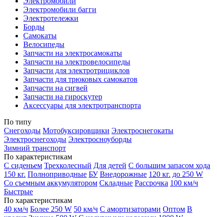
Электромобили
Электромобили багги
Электротележки
Борды
Самокаты
Велосипеды
Запчасти на электросамокаты
Запчасти на электровелосипеды
Запчасти для электротрициклов
Запчасти для трюковых самокатов
Запчасти на сигвей
Запчасти на гироскутер
Аксессуары для электротранспорта
По типу
Снегоходы
Мотобуксировщики
Электроснегокаты
Электроснегоходы
Электросноуборды
Зимний транспорт
По характеристикам
С сиденьем
Трехколесный
Для детей
С большим запасом хода
150 кг.
Полноприводные
БУ
Внедорожные
120 кг.
до 250 W
Со съемным аккумулятором
Складные
Рассрочка
100 км/ч
Быстрые
По характеристикам
40 км/ч
Более 250 W
50 км/ч
С амортизаторами
Оптом
В