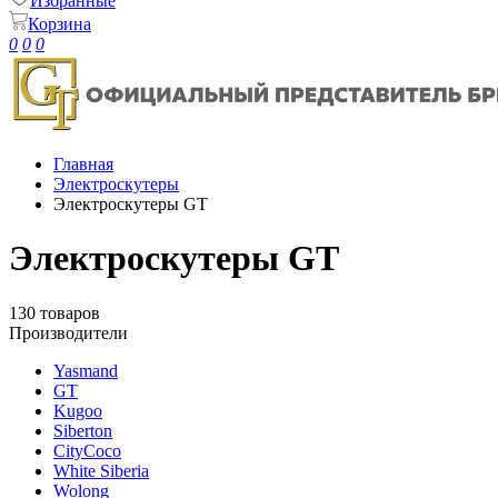
Избранные
Корзина
0
0
0
Главная
Электроскутеры
Электроскутеры GT
Электроскутеры GT
130 товаров
Производители
Yasmand
GT
Kugoo
Siberton
CityCoco
White Siberia
Wolong