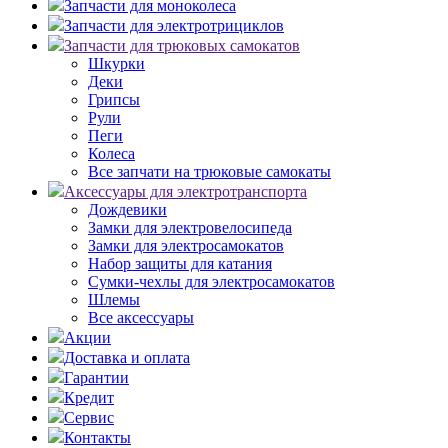
Запчасти для моноколеса
Запчасти для электротрициклов
Запчасти для трюковых самокатов
Шкурки
Деки
Грипсы
Рули
Пеги
Колеса
Все запчати на трюковые самокаты
Аксессуары для электротранспорта
Дождевики
Замки для электровелосипеда
Замки для электросамокатов
Набор защиты для катания
Сумки-чехлы для электросамокатов
Шлемы
Все аксессуары
Акции
Доставка и оплата
Гарантии
Кредит
Сервис
Контакты