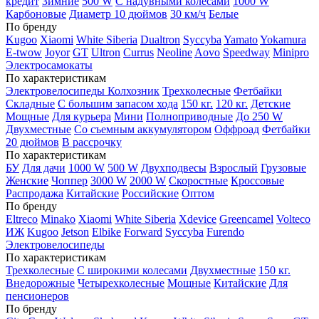
кредит
Зимние
500 W
С надувными колесами
1000 W
Карбоновые
Диаметр 10 дюймов
30 км/ч
Белые
По бренду
Kugoo
Xiaomi
White Siberia
Dualtron
Syccyba
Yamato
Yokamura
E-twow
Joyor
GT
Ultron
Currus
Neoline
Aovo
Speedway
Minipro
Электросамокаты
По характеристикам
Электровелосипеды Колхозник
Трехколесные
Фетбайки
Складные
С большим запасом хода
150 кг.
120 кг.
Детские
Мощные
Для курьера
Мини
Полноприводные
До 250 W
Двухместные
Со съемным аккумулятором
Оффроад
Фетбайки
20 дюймов
В рассрочку
По характеристикам
БУ
Для дачи
1000 W
500 W
Двухподвесы
Взрослый
Грузовые
Женские
Чоппер
3000 W
2000 W
Скоростные
Кроссовые
Распродажа
Китайские
Российские
Оптом
По бренду
Eltreco
Minako
Xiaomi
White Siberia
Xdevice
Greencamel
Volteco
ИЖ
Kugoo
Jetson
Elbike
Forward
Syccyba
Furendo
Электровелосипеды
По характеристикам
Трехколесные
С широкими колесами
Двухместные
150 кг.
Внедорожные
Четырехколесные
Мощные
Китайские
Для
пенсионеров
По бренду