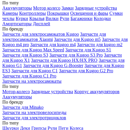
По типу
Аккумуляторы
Мотор колесо
Замки
Зарядные устройства
Камеры
Контроллеры
Покрышки
Освещения и фары
Сумки
чехлы
Курки
Крылья
Вилки
Рули
Багажники
Колодки
Амортизаторы
Дисплей
По бренду
Запчасти для электросамокатов Kugoo
Запчасти для
электросамокатов Xiaomi
Запчасти для Kugoo m5
Запчасти для
Кugoo m4 pro
Запчасти для kugoo m4
Запчасти для kugoo m2
Запчасти для Kugoo Max Speed
Запчасти для Kugoo S1
Запчасти для Kugoo S3
Запчасти для Kugoo S3 Pro
Запчасти
для Kugoo X1
Запчасти для Kugoo HX/HX PRO
Запчасти для
Kugoo G1
Запчасти для Kugoo G-Booster
Запчасти для Kugoo
ES3
Запчасти для Kugoo C1
Запчасти для Kugoo G2 Pro
Запчасти для Kugoo C1 Pro
Запчасти на электросамокаты
По типу
Мотор-колесо
Зарядные устройства
Корпус аккумуляторов
Аккумуляторы
По бренду
Запчасти для Minako
Запчасти на электровелосипеды
Запчасти для электротрициклов
По типу
Шкурки
Деки
Грипсы
Рули
Пеги
Колеса