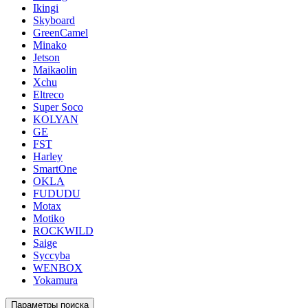
Ikingi
Skyboard
GreenCamel
Minako
Jetson
Maikaolin
Xchu
Eltreco
Super Soco
KOLYAN
GE
FST
Harley
SmartOne
OKLA
FUDUDU
Motax
Motiko
ROCKWILD
Saige
Syccyba
WENBOX
Yokamura
Параметры поиска