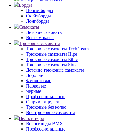
Борды
Пенни борды
Скейтборды
Лонгборды
Самокаты
Детские самокаты
Все самокаты
Трюковые самокаты
Трюковые самокаты Tech Team
Трюковые самокаты Hipe
Трюковые самокаты Ethic
Трюковые самокаты Street
Детские трюковые самокаты
Дорогие
Фиолетовые
Парковые
Черные
Профессиональные
С прямым рулем
Трюковые без колес
Все трюковые самокаты
Велосипеды
Велосипеды BMX
Профессиональные