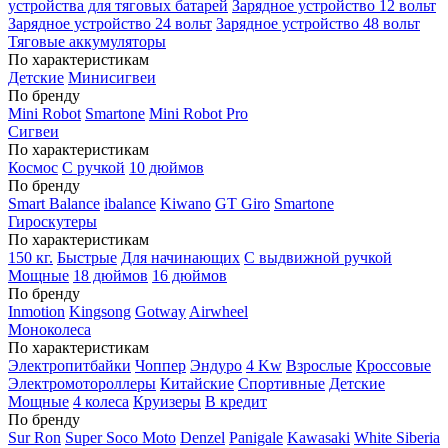
устройства для тяговых батарей
Зарядное устройство 12 вольт
Зарядное устройство 24 вольт
Зарядное устройство 48 вольт
Тяговые аккумуляторы
По характеристикам
Детские
Минисигвеи
По бренду
Mini Robot
Smartone
Mini Robot Pro
Сигвеи
По характеристикам
Космос
С ручкой
10 дюймов
По бренду
Smart Balance
ibalance
Kiwano
GT Giro
Smartone
Гироскутеры
По характеристикам
150 кг.
Быстрые
Для начинающих
С выдвижной ручкой
Мощные
18 дюймов
16 дюймов
По бренду
Inmotion
Kingsong
Gotway
Airwheel
Моноколеса
По характеристикам
Электропитбайки
Чоппер
Эндуро
4 Kw
Взрослые
Кроссовые
Электромотороллеры
Китайские
Спортивные
Детские
Мощные
4 колеса
Круизеры
В кредит
По бренду
Sur Ron
Super Soco Moto
Denzel
Panigale
Kawasaki
White Siberia