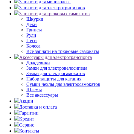
Запчасти для моноколеса
Запчасти для электротрициклов
Запчасти для трюковых самокатов
Шкурки
Деки
Грипсы
Рули
Пеги
Колеса
Все запчати на трюковые самокаты
Аксессуары для электротранспорта
Дождевики
Замки для электровелосипеда
Замки для электросамокатов
Набор защиты для катания
Сумки-чехлы для электросамокатов
Шлемы
Все аксессуары
Акции
Доставка и оплата
Гарантии
Кредит
Сервис
Контакты