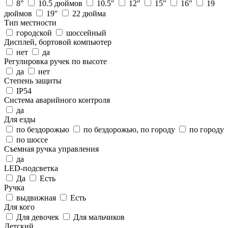
8"
10.5 дюймов
10.5"
12"
15"
16"
19
дюймов
19"
22 дюйма
Тип местности
городской
шоссейный
Дисплей, бортовой компьютер
нет
да
Регулировка ручек по высоте
да
нет
Степень защиты
IP54
Система аварийного контроля
да
Для езды
по бездорожью
по бездорожью, по городу
по городу
по шоссе
Съемная ручка управления
да
LED-подсветка
Да
Есть
Ручка
выдвижная
Есть
Для кого
Для девочек
Для мальчиков
Детский