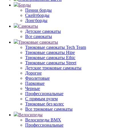
Борды
Пенни борды
Скейтборды
Лонгборды
Самокаты
Детские самокаты
Все самокаты
Трюковые самокаты
Трюковые самокаты Tech Team
Трюковые самокаты Hipe
Трюковые самокаты Ethic
Трюковые самокаты Street
Детские трюковые самокаты
Дорогие
Фиолетовые
Парковые
Черные
Профессиональные
С прямым рулем
Трюковые без колес
Все трюковые самокаты
Велосипеды
Велосипеды BMX
Профессиональные