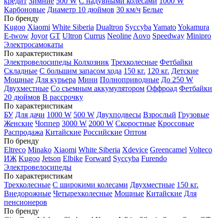
кредит
Зимние
500 W
С надувными колесами
1000 W
Карбоновые
Диаметр 10 дюймов
30 км/ч
Белые
По бренду
Kugoo
Xiaomi
White Siberia
Dualtron
Syccyba
Yamato
Yokamura
E-twow
Joyor
GT
Ultron
Currus
Neoline
Aovo
Speedway
Minipro
Электросамокаты
По характеристикам
Электровелосипеды Колхозник
Трехколесные
Фетбайки
Складные
С большим запасом хода
150 кг.
120 кг.
Детские
Мощные
Для курьера
Мини
Полноприводные
До 250 W
Двухместные
Со съемным аккумулятором
Оффроад
Фетбайки
20 дюймов
В рассрочку
По характеристикам
БУ
Для дачи
1000 W
500 W
Двухподвесы
Взрослый
Грузовые
Женские
Чоппер
3000 W
2000 W
Скоростные
Кроссовые
Распродажа
Китайские
Российские
Оптом
По бренду
Eltreco
Minako
Xiaomi
White Siberia
Xdevice
Greencamel
Volteco
ИЖ
Kugoo
Jetson
Elbike
Forward
Syccyba
Furendo
Электровелосипеды
По характеристикам
Трехколесные
С широкими колесами
Двухместные
150 кг.
Внедорожные
Четырехколесные
Мощные
Китайские
Для
пенсионеров
По бренду