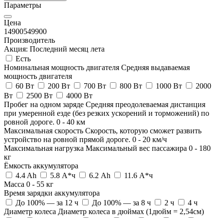
Параметры
Цена
14900
549900
Производитель
Акция: Последний месяц лета
Есть
Номинальная мощность двигателя
Средняя выдаваемая
мощность двигателя
60 Вт
200 Вт
700 Вт
800 Вт
1000 Вт
2000
Вт
2500 Вт
4000 Вт
Пробег на одном заряде
Средняя преодолеваемая дистанция
при умеренной езде (без резких ускорений и торможений) по
ровной дороге.
0
-
40
км
Максимальная скорость
Скорость, которую сможет развить
устройство на ровной прямой дороге.
0
-
20
км/ч
Максимальная нагрузка
Максимальный вес пассажира
0
-
180
кг
Ёмкость аккумулятора
4.4 Ah
5.8 А*ч
6.2 Ah
11.6 А*ч
Масса
0
-
55
кг
Время зарядки аккумулятора
До 100% — за 12 ч
До 100% — за 8 ч
2 ч
4 ч
Диаметр колеса
Диаметр колеса в дюймах (1дюйм = 2,54см)