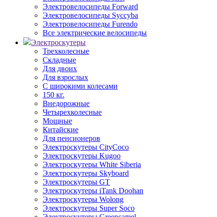
Электровелосипеды Forward
Электровелосипеды Syccyba
Электровелосипеды Furendo
Все электрические велосипеды
Электроскутеры
Трехколесные
Складные
Для двоих
Для взрослых
С широкими колесами
150 кг.
Внедорожные
Четырехколесные
Мощные
Китайские
Для пенсионеров
Электроскутеры CityCoco
Электроскутеры Kugoo
Электроскутеры White Siberia
Электроскутеры Skyboard
Электроскутеры GT
Электроскутеры iTank Doohan
Электроскутеры Wolong
Электроскутеры Super Soco
Электроскутеры Greencamel