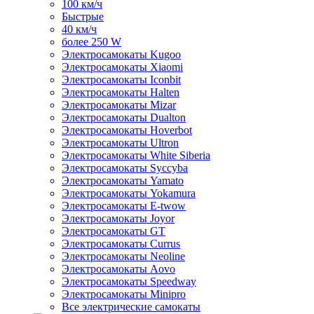
100 км/ч
Быстрые
40 км/ч
более 250 W
Электросамокаты Kugoo
Электросамокаты Xiaomi
Электросамокаты Iconbit
Электросамокаты Halten
Электросамокаты Mizar
Электросамокаты Dualton
Электросамокаты Hoverbot
Электросамокаты Ultron
Электросамокаты White Siberia
Электросамокаты Syccyba
Электросамокаты Yamato
Электросамокаты Yokamura
Электросамокаты E-twow
Электросамокаты Joyor
Электросамокаты GT
Электросамокаты Currus
Электросамокаты Neoline
Электросамокаты Aovo
Электросамокаты Speedway
Электросамокаты Minipro
Все электрические самокаты