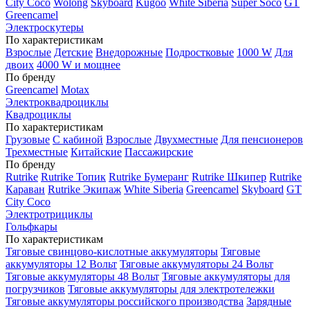
City Coco
Wolong
Skyboard
Kugoo
White Siberia
Super Soco
GT
Greencamel
Электроскутеры
По характеристикам
Взрослые
Детские
Внедорожные
Подростковые
1000 W
Для
двоих
4000 W и мощнее
По бренду
Greencamel
Motax
Электроквадроциклы
Квадроциклы
По характеристикам
Грузовые
С кабиной
Взрослые
Двухместные
Для пенсионеров
Трехместные
Китайские
Пассажирские
По бренду
Rutrike
Rutrike Топик
Rutrike Бумеранг
Rutrike Шкипер
Rutrike
Караван
Rutrike Экипаж
White Siberia
Greencamel
Skyboard
GT
City Coco
Электротрициклы
Гольфкары
По характеристикам
Тяговые свинцово-кислотные аккумуляторы
Тяговые
аккумуляторы 12 Вольт
Тяговые аккумуляторы 24 Вольт
Тяговые аккумуляторы 48 Вольт
Тяговые аккумуляторы для
погрузчиков
Тяговые аккумуляторы для электротележки
Тяговые аккумуляторы российского производства
Зарядные