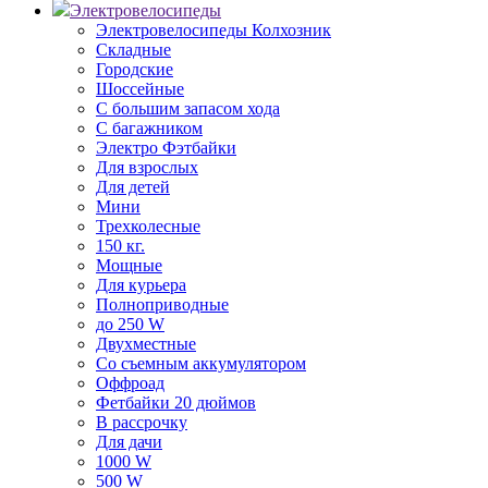
Электровелосипеды
Электровелосипеды Колхозник
Складные
Городские
Шоссейные
С большим запасом хода
С багажником
Электро Фэтбайки
Для взрослых
Для детей
Мини
Трехколесные
150 кг.
Мощные
Для курьера
Полноприводные
до 250 W
Двухместные
Со съемным аккумулятором
Оффроад
Фетбайки 20 дюймов
В рассрочку
Для дачи
1000 W
500 W