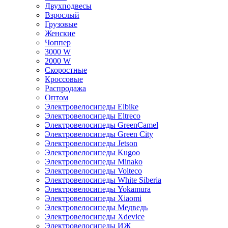
Двухподвесы
Взрослый
Грузовые
Женские
Чоппер
3000 W
2000 W
Скоростные
Кроссовые
Распродажа
Оптом
Электровелосипеды Elbike
Электровелосипеды Eltreco
Электровелосипеды GreenCamel
Электровелосипеды Green City
Электровелосипеды Jetson
Электровелосипеды Kugoo
Электровелосипеды Minako
Электровелосипеды Volteco
Электровелосипеды White Siberia
Электровелосипеды Yokamura
Электровелосипеды Xiaomi
Электровелосипеды Медведь
Электровелосипеды Xdevice
Электровелосипеды ИЖ