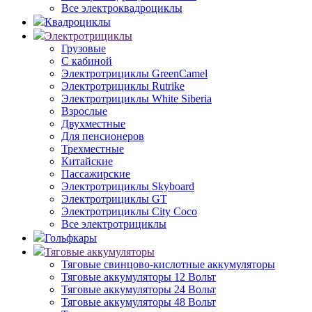
Все электроквадроциклы
Квадроциклы
Электротрициклы
Грузовые
С кабиной
Электротрициклы GreenCamel
Электротрициклы Rutrike
Электротрициклы White Siberia
Взрослые
Двухместные
Для пенсионеров
Трехместные
Китайские
Пассажирские
Электротрициклы Skyboard
Электротрициклы GT
Электротрициклы City Coco
Все электротрициклы
Гольфкары
Тяговые аккумуляторы
Тяговые свинцово-кислотные аккумуляторы
Тяговые аккумуляторы 12 Вольт
Тяговые аккумуляторы 24 Вольт
Тяговые аккумуляторы 48 Вольт