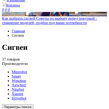
Избранные
Корзина
0
0
0
Как выбрать сигвей
Советы по выбору перед покупкой -
сравнение моделей, подбор под ваши потребности
Главная
Сигвеи
Сигвеи
37 товаров
Производители
Minirobot
Smart
Wmotion
Airwheel
Ninebot
Xiaomi
Hoverbot
Параметры поиска