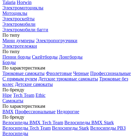
Talaria
Horwin
Электромотоциклы
Мотоциклы
Электроскейты
Электромобили
Электромобили багги
По типу
Мини думперы
Электропогрузчики
Электротележки
По типу
Пенни борды
Скейтборды
Лонгборды
Борды
По характеристикам
Трюковые самокаты
Фиолетовые
Черные
Профессиональные
С прямым рулем
Детские трюковые самокаты
Трюковые без
колес
Детские самокаты
По бренду
Hipe
Tech Team
Ethic
Самокаты
По характеристикам
BMX
Профессиональные
Недорогие
По бренду
Велосипеды BMX Tech Team
Велосипеды BMX Stark
Велосипеды Tech Team
Велосипеды Stark
Велосипеды РВЗ
Велосипеды