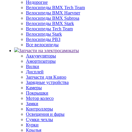
Недорогие
Велосипеды BMX Tech Team
Велосипеды BMX Haevner
Велосипеды BMX Subrosa
Велосипеды BMX Stark
Велосипеды Tech Team
Велосипеды Stark
Велосипеды РВЗ
Все велосипеды
Запчасти на электросамокаты
Аккумуляторы
Амортизаторы
Вилки
Дисплей
Запчасти для Kugoo
Зарядные устройства
Камеры
Покрышки
Мотор колесо
Замки
Контроллеры
Освещения и фары
Сумки чехлы
Курки
Крылья