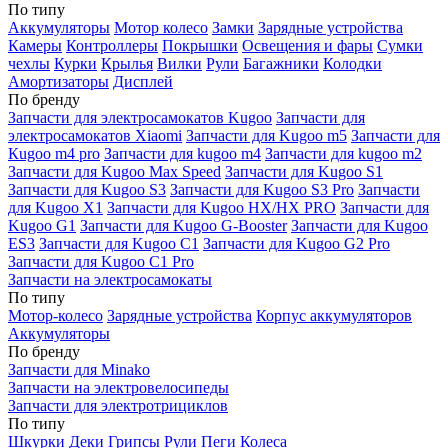
По типу
Аккумуляторы
Мотор колесо
Замки
Зарядные устройства
Камеры
Контроллеры
Покрышки
Освещения и фары
Сумки
чехлы
Курки
Крылья
Вилки
Рули
Багажники
Колодки
Амортизаторы
Дисплей
По бренду
Запчасти для электросамокатов Kugoo
Запчасти для
электросамокатов Xiaomi
Запчасти для Kugoo m5
Запчасти для
Кugoo m4 pro
Запчасти для kugoo m4
Запчасти для kugoo m2
Запчасти для Kugoo Max Speed
Запчасти для Kugoo S1
Запчасти для Kugoo S3
Запчасти для Kugoo S3 Pro
Запчасти
для Kugoo X1
Запчасти для Kugoo HX/HX PRO
Запчасти для
Kugoo G1
Запчасти для Kugoo G-Booster
Запчасти для Kugoo
ES3
Запчасти для Kugoo C1
Запчасти для Kugoo G2 Pro
Запчасти для Kugoo C1 Pro
Запчасти на электросамокаты
По типу
Мотор-колесо
Зарядные устройства
Корпус аккумуляторов
Аккумуляторы
По бренду
Запчасти для Minako
Запчасти на электровелосипеды
Запчасти для электротрициклов
По типу
Шкурки
Деки
Грипсы
Рули
Пеги
Колеса