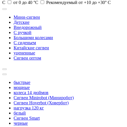
С
от 0 до 40 °C
Рекомендуемый от +10 до +30° С
Мини-сигвеи
Детские
Внедорожный
С ручкой
Большими колесами
С сиденьем
Китайские сигвеи
уцененные
Сигвеи оптом
быстрые
мощные
колеса 14 дюймов
Сигвеи Minirobot (Миниробот)
Сигвеи Hoverbot (Ховербот)
нагрузка 120 кг
белый
Сигвеи Smart
черные