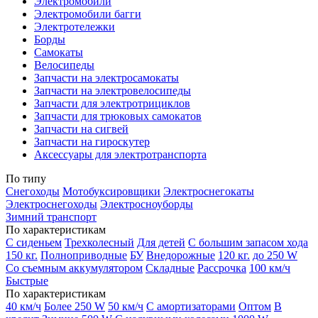
Электромобили
Электромобили багги
Электротележки
Борды
Самокаты
Велосипеды
Запчасти на электросамокаты
Запчасти на электровелосипеды
Запчасти для электротрициклов
Запчасти для трюковых самокатов
Запчасти на сигвей
Запчасти на гироскутер
Аксессуары для электротранспорта
По типу
Снегоходы
Мотобуксировщики
Электроснегокаты
Электроснегоходы
Электросноуборды
Зимний транспорт
По характеристикам
С сиденьем
Трехколесный
Для детей
С большим запасом хода
150 кг.
Полноприводные
БУ
Внедорожные
120 кг.
до 250 W
Со съемным аккумулятором
Складные
Рассрочка
100 км/ч
Быстрые
По характеристикам
40 км/ч
Более 250 W
50 км/ч
С амортизаторами
Оптом
В