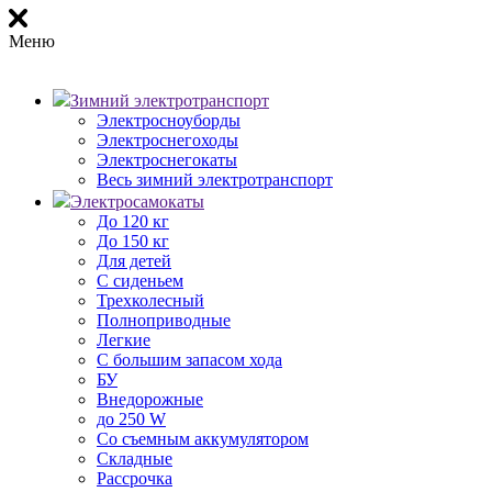
Меню
Зимний электротранспорт
Электросноуборды
Электроснегоходы
Электроснегокаты
Весь зимний электротранспорт
Электросамокаты
До 120 кг
До 150 кг
Для детей
С сиденьем
Трехколесный
Полноприводные
Легкие
С большим запасом хода
БУ
Внедорожные
до 250 W
Со съемным аккумулятором
Складные
Рассрочка