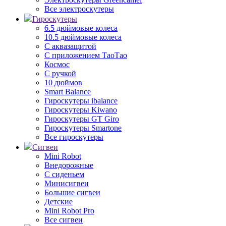
Все электроскутеры
Гироскутеры
6.5 дюймовые колеса
10.5 дюймовые колеса
С аквазащитой
С приложением ТаоТао
Космос
С ручкой
10 дюймов
Smart Balance
Гироскутеры ibalance
Гироскутеры Kiwano
Гироскутеры GT Giro
Гироскутеры Smartone
Все гироскутеры
Сигвеи
Mini Robot
Внедорожные
С сиденьем
Минисигвеи
Большие сигвеи
Детские
Mini Robot Pro
Все сигвеи