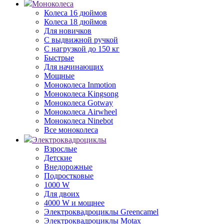
Моноколеса
Колеса 16 дюймов
Колеса 18 дюймов
Для новичков
С выдвижной ручкой
С нагрузкой до 150 кг
Быстрые
Для начинающих
Мощные
Моноколеса Inmotion
Моноколеса Kingsong
Моноколеса Gotway
Моноколеса Airwheel
Моноколеса Ninebot
Все моноколеса
Электроквадроциклы
Взрослые
Детские
Внедорожные
Подростковые
1000 W
Для двоих
4000 W и мощнее
Электроквадроциклы Greencamel
Электроквадроциклы Motax