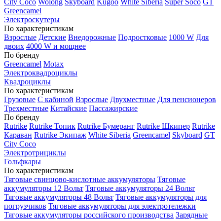
City Coco
Wolong
Skyboard
Kugoo
White Siberia
Super Soco
GT
Greencamel
Электроскутеры
По характеристикам
Взрослые
Детские
Внедорожные
Подростковые
1000 W
Для
двоих
4000 W и мощнее
По бренду
Greencamel
Motax
Электроквадроциклы
Квадроциклы
По характеристикам
Грузовые
С кабиной
Взрослые
Двухместные
Для пенсионеров
Трехместные
Китайские
Пассажирские
По бренду
Rutrike
Rutrike Топик
Rutrike Бумеранг
Rutrike Шкипер
Rutrike
Караван
Rutrike Экипаж
White Siberia
Greencamel
Skyboard
GT
City Coco
Электротрициклы
Гольфкары
По характеристикам
Тяговые свинцово-кислотные аккумуляторы
Тяговые
аккумуляторы 12 Вольт
Тяговые аккумуляторы 24 Вольт
Тяговые аккумуляторы 48 Вольт
Тяговые аккумуляторы для
погрузчиков
Тяговые аккумуляторы для электротележки
Тяговые аккумуляторы российского производства
Зарядные