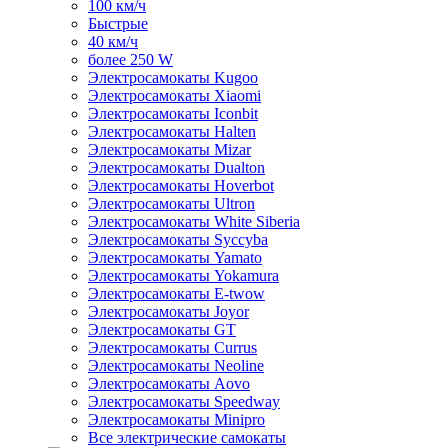
100 км/ч
Быстрые
40 км/ч
более 250 W
Электросамокаты Kugoo
Электросамокаты Xiaomi
Электросамокаты Iconbit
Электросамокаты Halten
Электросамокаты Mizar
Электросамокаты Dualton
Электросамокаты Hoverbot
Электросамокаты Ultron
Электросамокаты White Siberia
Электросамокаты Syccyba
Электросамокаты Yamato
Электросамокаты Yokamura
Электросамокаты E-twow
Электросамокаты Joyor
Электросамокаты GT
Электросамокаты Currus
Электросамокаты Neoline
Электросамокаты Aovo
Электросамокаты Speedway
Электросамокаты Minipro
Все электрические самокаты