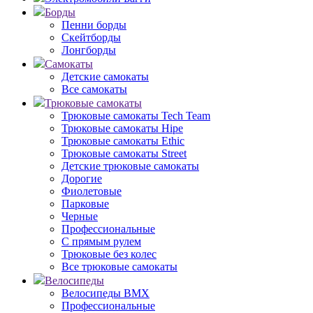
Борды
Пенни борды
Скейтборды
Лонгборды
Самокаты
Детские самокаты
Все самокаты
Трюковые самокаты
Трюковые самокаты Tech Team
Трюковые самокаты Hipe
Трюковые самокаты Ethic
Трюковые самокаты Street
Детские трюковые самокаты
Дорогие
Фиолетовые
Парковые
Черные
Профессиональные
С прямым рулем
Трюковые без колес
Все трюковые самокаты
Велосипеды
Велосипеды BMX
Профессиональные