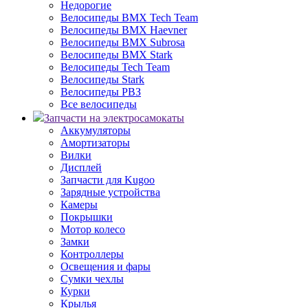
Недорогие
Велосипеды BMX Tech Team
Велосипеды BMX Haevner
Велосипеды BMX Subrosa
Велосипеды BMX Stark
Велосипеды Tech Team
Велосипеды Stark
Велосипеды РВЗ
Все велосипеды
Запчасти на электросамокаты
Аккумуляторы
Амортизаторы
Вилки
Дисплей
Запчасти для Kugoo
Зарядные устройства
Камеры
Покрышки
Мотор колесо
Замки
Контроллеры
Освещения и фары
Сумки чехлы
Курки
Крылья