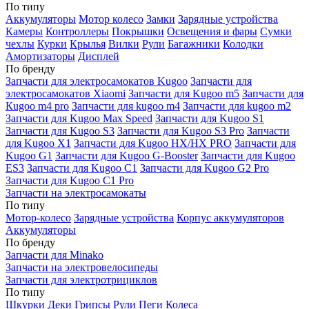
По типу
Аккумуляторы
Мотор колесо
Замки
Зарядные устройства
Камеры
Контроллеры
Покрышки
Освещения и фары
Сумки
чехлы
Курки
Крылья
Вилки
Рули
Багажники
Колодки
Амортизаторы
Дисплей
По бренду
Запчасти для электросамокатов Kugoo
Запчасти для
электросамокатов Xiaomi
Запчасти для Kugoo m5
Запчасти для
Кugoo m4 pro
Запчасти для kugoo m4
Запчасти для kugoo m2
Запчасти для Kugoo Max Speed
Запчасти для Kugoo S1
Запчасти для Kugoo S3
Запчасти для Kugoo S3 Pro
Запчасти
для Kugoo X1
Запчасти для Kugoo HX/HX PRO
Запчасти для
Kugoo G1
Запчасти для Kugoo G-Booster
Запчасти для Kugoo
ES3
Запчасти для Kugoo C1
Запчасти для Kugoo G2 Pro
Запчасти для Kugoo C1 Pro
Запчасти на электросамокаты
По типу
Мотор-колесо
Зарядные устройства
Корпус аккумуляторов
Аккумуляторы
По бренду
Запчасти для Minako
Запчасти на электровелосипеды
Запчасти для электротрициклов
По типу
Шкурки
Деки
Грипсы
Рули
Пеги
Колеса