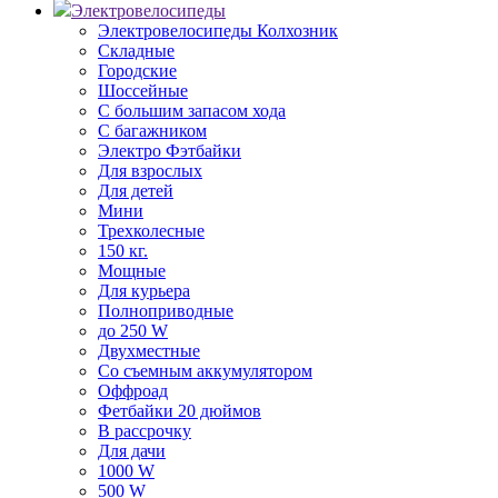
Электровелосипеды
Электровелосипеды Колхозник
Складные
Городские
Шоссейные
С большим запасом хода
С багажником
Электро Фэтбайки
Для взрослых
Для детей
Мини
Трехколесные
150 кг.
Мощные
Для курьера
Полноприводные
до 250 W
Двухместные
Со съемным аккумулятором
Оффроад
Фетбайки 20 дюймов
В рассрочку
Для дачи
1000 W
500 W