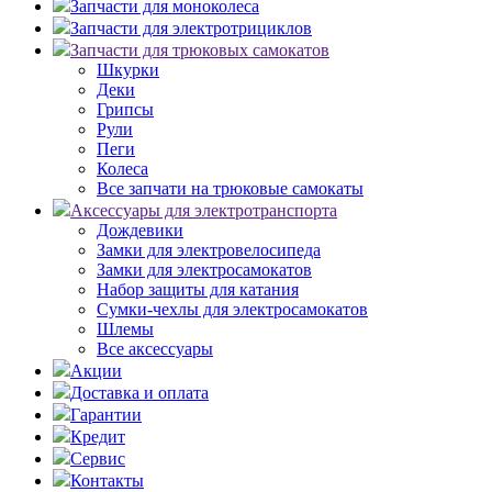
Запчасти для моноколеса
Запчасти для электротрициклов
Запчасти для трюковых самокатов
Шкурки
Деки
Грипсы
Рули
Пеги
Колеса
Все запчати на трюковые самокаты
Аксессуары для электротранспорта
Дождевики
Замки для электровелосипеда
Замки для электросамокатов
Набор защиты для катания
Сумки-чехлы для электросамокатов
Шлемы
Все аксессуары
Акции
Доставка и оплата
Гарантии
Кредит
Сервис
Контакты