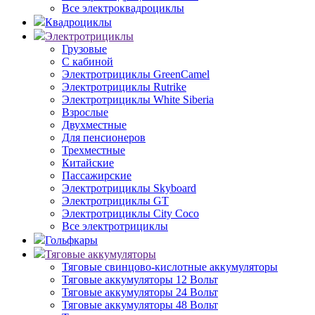
Все электроквадроциклы
Квадроциклы
Электротрициклы
Грузовые
С кабиной
Электротрициклы GreenCamel
Электротрициклы Rutrike
Электротрициклы White Siberia
Взрослые
Двухместные
Для пенсионеров
Трехместные
Китайские
Пассажирские
Электротрициклы Skyboard
Электротрициклы GT
Электротрициклы City Coco
Все электротрициклы
Гольфкары
Тяговые аккумуляторы
Тяговые свинцово-кислотные аккумуляторы
Тяговые аккумуляторы 12 Вольт
Тяговые аккумуляторы 24 Вольт
Тяговые аккумуляторы 48 Вольт