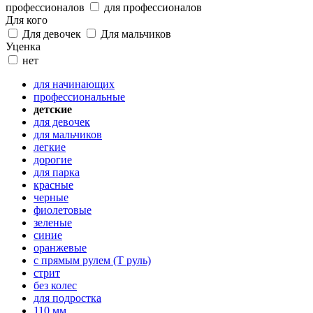
профессионалов
для профессионалов
Для кого
Для девочек
Для мальчиков
Уценка
нет
для начинающих
профессиональные
детские
для девочек
для мальчиков
легкие
дорогие
для парка
красные
черные
фиолетовые
зеленые
синие
оранжевые
с прямым рулем (Т руль)
стрит
без колес
для подростка
110 мм