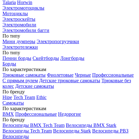
Talaria
Horwin
Электромотоциклы
Мотоциклы
Электроскейты
Электромобили
Электромобили багги
По типу
Мини думперы
Электропогрузчики
Электротележки
По типу
Пенни борды
Скейтборды
Лонгборды
Борды
По характеристикам
Трюковые самокаты
Фиолетовые
Черные
Профессиональные
С прямым рулем
Детские трюковые самокаты
Трюковые без
колес
Детские самокаты
По бренду
Hipe
Tech Team
Ethic
Самокаты
По характеристикам
BMX
Профессиональные
Недорогие
По бренду
Велосипеды BMX Tech Team
Велосипеды BMX Stark
Велосипеды Tech Team
Велосипеды Stark
Велосипеды РВЗ
Велосипеды