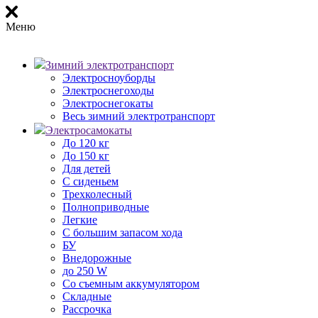
Меню
Зимний электротранспорт
Электросноуборды
Электроснегоходы
Электроснегокаты
Весь зимний электротранспорт
Электросамокаты
До 120 кг
До 150 кг
Для детей
С сиденьем
Трехколесный
Полноприводные
Легкие
С большим запасом хода
БУ
Внедорожные
до 250 W
Со съемным аккумулятором
Складные
Рассрочка