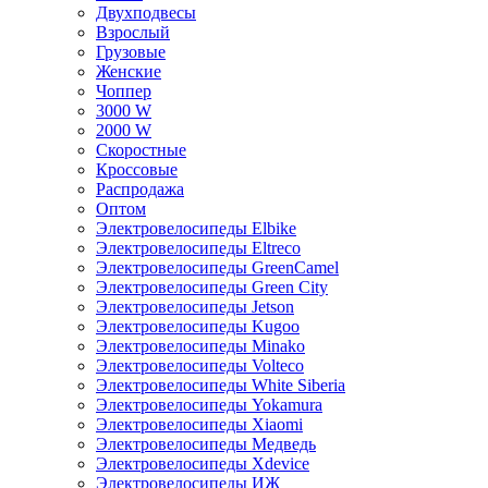
Двухподвесы
Взрослый
Грузовые
Женские
Чоппер
3000 W
2000 W
Скоростные
Кроссовые
Распродажа
Оптом
Электровелосипеды Elbike
Электровелосипеды Eltreco
Электровелосипеды GreenCamel
Электровелосипеды Green City
Электровелосипеды Jetson
Электровелосипеды Kugoo
Электровелосипеды Minako
Электровелосипеды Volteco
Электровелосипеды White Siberia
Электровелосипеды Yokamura
Электровелосипеды Xiaomi
Электровелосипеды Медведь
Электровелосипеды Xdevice
Электровелосипеды ИЖ