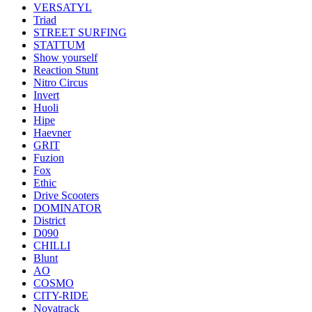
VERSATYL
Triad
STREET SURFING
STATTUM
Show yourself
Reaction Stunt
Nitro Circus
Invert
Huoli
Hipe
Haevner
GRIT
Fuzion
Fox
Ethic
Drive Scooters
DOMINATOR
District
D090
CHILLI
Blunt
AO
COSMO
CITY-RIDE
Novatrack