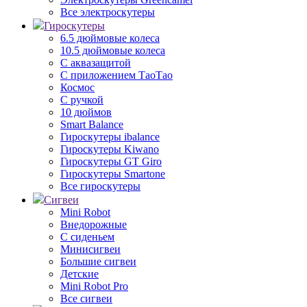
Все электроскутеры
Гироскутеры
6.5 дюймовые колеса
10.5 дюймовые колеса
С аквазащитой
С приложением ТаоТао
Космос
С ручкой
10 дюймов
Smart Balance
Гироскутеры ibalance
Гироскутеры Kiwano
Гироскутеры GT Giro
Гироскутеры Smartone
Все гироскутеры
Сигвеи
Mini Robot
Внедорожные
С сиденьем
Минисигвеи
Большие сигвеи
Детские
Mini Robot Pro
Все сигвеи