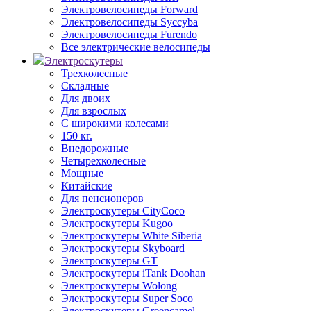
Электровелосипеды Forward
Электровелосипеды Syccyba
Электровелосипеды Furendo
Все электрические велосипеды
Электроскутеры
Трехколесные
Складные
Для двоих
Для взрослых
С широкими колесами
150 кг.
Внедорожные
Четырехколесные
Мощные
Китайские
Для пенсионеров
Электроскутеры CityCoco
Электроскутеры Kugoo
Электроскутеры White Siberia
Электроскутеры Skyboard
Электроскутеры GT
Электроскутеры iTank Doohan
Электроскутеры Wolong
Электроскутеры Super Soco
Электроскутеры Greencamel