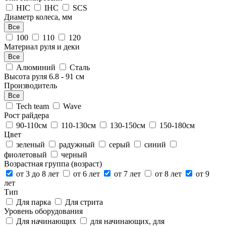
HIC
IHC
SCS
Диаметр колеса, мм
Все
100
110
120
Материал руля и деки
Все
Алюминий
Сталь
Высота руля
6.8
-
91
см
Производитель
Все
Tech team
Wave
Рост райдера
90-110см
110-130см
130-150см
150-180см
Цвет
зеленый
радужный
серый
синий
фиолетовый
черный
Возрастная группа (возраст)
от 3 до 8 лет
от 6 лет
от 7 лет
от 8 лет
от 9
лет
Тип
Для парка
Для стрита
Уровень оборудования
Для начинающих
для начинающих, для