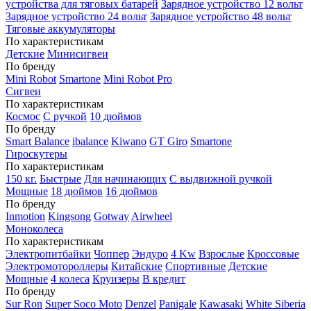
устройства для тяговых батарей
Зарядное устройство 12 вольт
Зарядное устройство 24 вольт
Зарядное устройство 48 вольт
Тяговые аккумуляторы
По характеристикам
Детские
Минисигвеи
По бренду
Mini Robot
Smartone
Mini Robot Pro
Сигвеи
По характеристикам
Космос
С ручкой
10 дюймов
По бренду
Smart Balance
ibalance
Kiwano
GT Giro
Smartone
Гироскутеры
По характеристикам
150 кг.
Быстрые
Для начинающих
С выдвижной ручкой
Мощные
18 дюймов
16 дюймов
По бренду
Inmotion
Kingsong
Gotway
Airwheel
Моноколеса
По характеристикам
Электропитбайки
Чоппер
Эндуро
4 Kw
Взрослые
Кроссовые
Электромотороллеры
Китайские
Спортивные
Детские
Мощные
4 колеса
Круизеры
В кредит
По бренду
Sur Ron
Super Soco Moto
Denzel
Panigale
Kawasaki
White Siberia