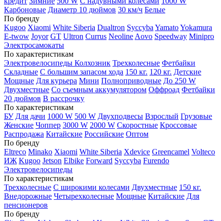
кредит
Зимние
500 W
С надувными колесами
1000 W
Карбоновые
Диаметр 10 дюймов
30 км/ч
Белые
По бренду
Kugoo
Xiaomi
White Siberia
Dualtron
Syccyba
Yamato
Yokamura
E-twow
Joyor
GT
Ultron
Currus
Neoline
Aovo
Speedway
Minipro
Электросамокаты
По характеристикам
Электровелосипеды Колхозник
Трехколесные
Фетбайки
Складные
С большим запасом хода
150 кг.
120 кг.
Детские
Мощные
Для курьера
Мини
Полноприводные
До 250 W
Двухместные
Со съемным аккумулятором
Оффроад
Фетбайки
20 дюймов
В рассрочку
По характеристикам
БУ
Для дачи
1000 W
500 W
Двухподвесы
Взрослый
Грузовые
Женские
Чоппер
3000 W
2000 W
Скоростные
Кроссовые
Распродажа
Китайские
Российские
Оптом
По бренду
Eltreco
Minako
Xiaomi
White Siberia
Xdevice
Greencamel
Volteco
ИЖ
Kugoo
Jetson
Elbike
Forward
Syccyba
Furendo
Электровелосипеды
По характеристикам
Трехколесные
С широкими колесами
Двухместные
150 кг.
Внедорожные
Четырехколесные
Мощные
Китайские
Для
пенсионеров
По бренду