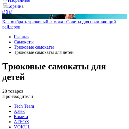
Избранные
Корзина
0
0
0
Как выбрать трюковый самокат
Советы для начинающий
райдеров
Главная
Самокаты
Трюковые самокаты
Трюковые самокаты для детей
Трюковые самокаты для
детей
28 товаров
Производители
Tech Team
Aztek
Комета
ATEOX
VOKUL