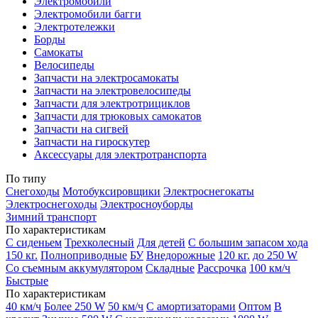
Электромобили
Электромобили багги
Электротележки
Борды
Самокаты
Велосипеды
Запчасти на электросамокаты
Запчасти на электровелосипеды
Запчасти для электротрициклов
Запчасти для трюковых самокатов
Запчасти на сигвей
Запчасти на гироскутер
Аксессуары для электротранспорта
По типу
Снегоходы
Мотобуксировщики
Электроснегокаты
Электроснегоходы
Электросноуборды
Зимний транспорт
По характеристикам
С сиденьем
Трехколесный
Для детей
С большим запасом хода
150 кг.
Полноприводные
БУ
Внедорожные
120 кг.
до 250 W
Со съемным аккумулятором
Складные
Рассрочка
100 км/ч
Быстрые
По характеристикам
40 км/ч
Более 250 W
50 км/ч
С амортизаторами
Оптом
В