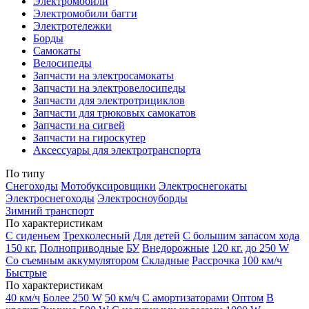
Электромобили
Электромобили багги
Электротележки
Борды
Самокаты
Велосипеды
Запчасти на электросамокаты
Запчасти на электровелосипеды
Запчасти для электротрициклов
Запчасти для трюковых самокатов
Запчасти на сигвей
Запчасти на гироскутер
Аксессуары для электротранспорта
По типу
Снегоходы
Мотобуксировщики
Электроснегокаты
Электроснегоходы
Электросноуборды
Зимний транспорт
По характеристикам
С сиденьем
Трехколесный
Для детей
С большим запасом хода
150 кг.
Полноприводные
БУ
Внедорожные
120 кг.
до 250 W
Со съемным аккумулятором
Складные
Рассрочка
100 км/ч
Быстрые
По характеристикам
40 км/ч
Более 250 W
50 км/ч
С амортизаторами
Оптом
В