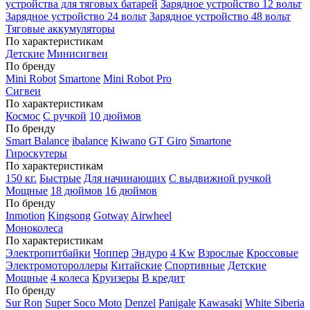
устройства для тяговых батарей
Зарядное устройство 12 вольт
Зарядное устройство 24 вольт
Зарядное устройство 48 вольт
Тяговые аккумуляторы
По характеристикам
Детские
Минисигвеи
По бренду
Mini Robot
Smartone
Mini Robot Pro
Сигвеи
По характеристикам
Космос
С ручкой
10 дюймов
По бренду
Smart Balance
ibalance
Kiwano
GT Giro
Smartone
Гироскутеры
По характеристикам
150 кг.
Быстрые
Для начинающих
С выдвижной ручкой
Мощные
18 дюймов
16 дюймов
По бренду
Inmotion
Kingsong
Gotway
Airwheel
Моноколеса
По характеристикам
Электропитбайки
Чоппер
Эндуро
4 Kw
Взрослые
Кроссовые
Электромотороллеры
Китайские
Спортивные
Детские
Мощные
4 колеса
Круизеры
В кредит
По бренду
Sur Ron
Super Soco Moto
Denzel
Panigale
Kawasaki
White Siberia