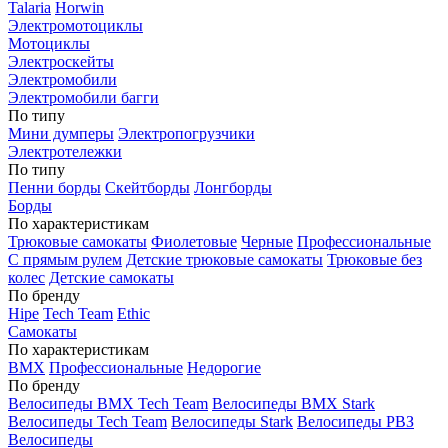
Talaria
Horwin
Электромотоциклы
Мотоциклы
Электроскейты
Электромобили
Электромобили багги
По типу
Мини думперы
Электропогрузчики
Электротележки
По типу
Пенни борды
Скейтборды
Лонгборды
Борды
По характеристикам
Трюковые самокаты
Фиолетовые
Черные
Профессиональные
С прямым рулем
Детские трюковые самокаты
Трюковые без
колес
Детские самокаты
По бренду
Hipe
Tech Team
Ethic
Самокаты
По характеристикам
BMX
Профессиональные
Недорогие
По бренду
Велосипеды BMX Tech Team
Велосипеды BMX Stark
Велосипеды Tech Team
Велосипеды Stark
Велосипеды РВЗ
Велосипеды