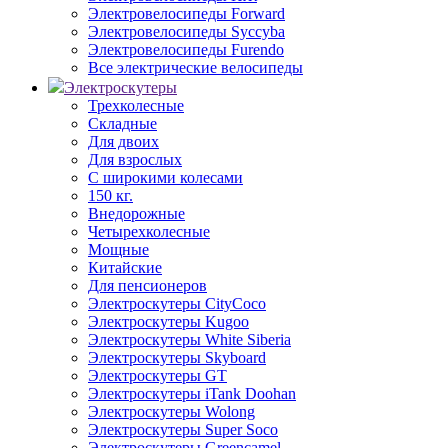
Электровелосипеды Forward
Электровелосипеды Syccyba
Электровелосипеды Furendo
Все электрические велосипеды
Электроскутеры
Трехколесные
Складные
Для двоих
Для взрослых
С широкими колесами
150 кг.
Внедорожные
Четырехколесные
Мощные
Китайские
Для пенсионеров
Электроскутеры CityCoco
Электроскутеры Kugoo
Электроскутеры White Siberia
Электроскутеры Skyboard
Электроскутеры GT
Электроскутеры iTank Doohan
Электроскутеры Wolong
Электроскутеры Super Soco
Электроскутеры Greencamel