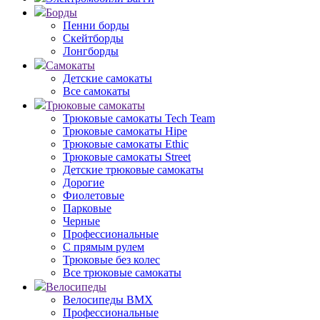
Борды
Пенни борды
Скейтборды
Лонгборды
Самокаты
Детские самокаты
Все самокаты
Трюковые самокаты
Трюковые самокаты Tech Team
Трюковые самокаты Hipe
Трюковые самокаты Ethic
Трюковые самокаты Street
Детские трюковые самокаты
Дорогие
Фиолетовые
Парковые
Черные
Профессиональные
С прямым рулем
Трюковые без колес
Все трюковые самокаты
Велосипеды
Велосипеды BMX
Профессиональные