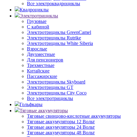
Все электроквадроциклы
Квадроциклы
Электротрициклы
Грузовые
С кабиной
Электротрициклы GreenCamel
Электротрициклы Rutrike
Электротрициклы White Siberia
Взрослые
Двухместные
Для пенсионеров
Трехместные
Китайские
Пассажирские
Электротрициклы Skyboard
Электротрициклы GT
Электротрициклы City Coco
Все электротрициклы
Гольфкары
Тяговые аккумуляторы
Тяговые свинцово-кислотные аккумуляторы
Тяговые аккумуляторы 12 Вольт
Тяговые аккумуляторы 24 Вольт
Тяговые аккумуляторы 48 Вольт