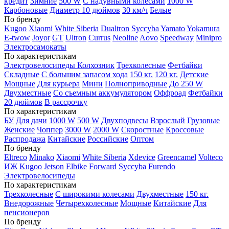
кредит
Зимние
500 W
С надувными колесами
1000 W
Карбоновые
Диаметр 10 дюймов
30 км/ч
Белые
По бренду
Kugoo
Xiaomi
White Siberia
Dualtron
Syccyba
Yamato
Yokamura
E-twow
Joyor
GT
Ultron
Currus
Neoline
Aovo
Speedway
Minipro
Электросамокаты
По характеристикам
Электровелосипеды Колхозник
Трехколесные
Фетбайки
Складные
С большим запасом хода
150 кг.
120 кг.
Детские
Мощные
Для курьера
Мини
Полноприводные
До 250 W
Двухместные
Со съемным аккумулятором
Оффроад
Фетбайки
20 дюймов
В рассрочку
По характеристикам
БУ
Для дачи
1000 W
500 W
Двухподвесы
Взрослый
Грузовые
Женские
Чоппер
3000 W
2000 W
Скоростные
Кроссовые
Распродажа
Китайские
Российские
Оптом
По бренду
Eltreco
Minako
Xiaomi
White Siberia
Xdevice
Greencamel
Volteco
ИЖ
Kugoo
Jetson
Elbike
Forward
Syccyba
Furendo
Электровелосипеды
По характеристикам
Трехколесные
С широкими колесами
Двухместные
150 кг.
Внедорожные
Четырехколесные
Мощные
Китайские
Для
пенсионеров
По бренду