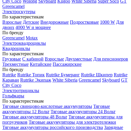
City Coco
Wolong
Skyboard
Kugoo
White Siberia
Super Soco
GT
Greencamel
Электроскутеры
По характеристикам
Взрослые
Детские
Внедорожные
Подростковые
1000 W
Для
двоих
4000 W и мощнее
По бренду
Greencamel
Motax
Электроквадроциклы
Квадроциклы
По характеристикам
Грузовые
С кабиной
Взрослые
Двухместные
Для пенсионеров
Трехместные
Китайские
Пассажирские
По бренду
Rutrike
Rutrike Топик
Rutrike Бумеранг
Rutrike Шкипер
Rutrike
Караван
Rutrike Экипаж
White Siberia
Greencamel
Skyboard
GT
City Coco
Электротрициклы
Гольфкары
По характеристикам
Тяговые свинцово-кислотные аккумуляторы
Тяговые
аккумуляторы 12 Вольт
Тяговые аккумуляторы 24 Вольт
Тяговые аккумуляторы 48 Вольт
Тяговые аккумуляторы для
погрузчиков
Тяговые аккумуляторы для электротележки
Тяговые аккумуляторы российского производства
Зарядные