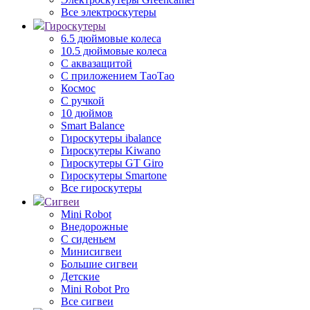
Все электроскутеры
Гироскутеры
6.5 дюймовые колеса
10.5 дюймовые колеса
С аквазащитой
С приложением ТаоТао
Космос
С ручкой
10 дюймов
Smart Balance
Гироскутеры ibalance
Гироскутеры Kiwano
Гироскутеры GT Giro
Гироскутеры Smartone
Все гироскутеры
Сигвеи
Mini Robot
Внедорожные
С сиденьем
Минисигвеи
Большие сигвеи
Детские
Mini Robot Pro
Все сигвеи