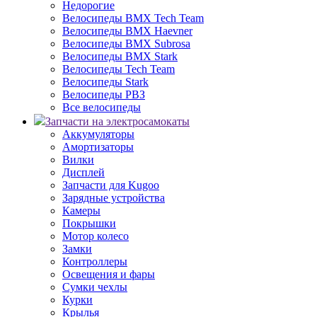
Недорогие
Велосипеды BMX Tech Team
Велосипеды BMX Haevner
Велосипеды BMX Subrosa
Велосипеды BMX Stark
Велосипеды Tech Team
Велосипеды Stark
Велосипеды РВЗ
Все велосипеды
Запчасти на электросамокаты
Аккумуляторы
Амортизаторы
Вилки
Дисплей
Запчасти для Kugoo
Зарядные устройства
Камеры
Покрышки
Мотор колесо
Замки
Контроллеры
Освещения и фары
Сумки чехлы
Курки
Крылья