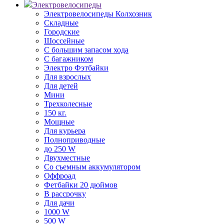
Электровелосипеды
Электровелосипеды Колхозник
Складные
Городские
Шоссейные
С большим запасом хода
С багажником
Электро Фэтбайки
Для взрослых
Для детей
Мини
Трехколесные
150 кг.
Мощные
Для курьера
Полноприводные
до 250 W
Двухместные
Со съемным аккумулятором
Оффроад
Фетбайки 20 дюймов
В рассрочку
Для дачи
1000 W
500 W