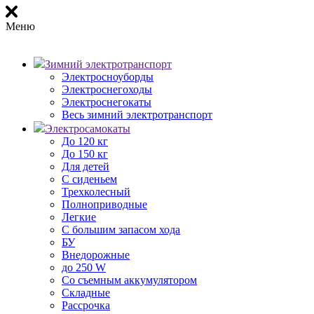
Меню
Зимний электротранспорт
Электросноуборды
Электроснегоходы
Электроснегокаты
Весь зимний электротранспорт
Электросамокаты
До 120 кг
До 150 кг
Для детей
С сиденьем
Трехколесный
Полноприводные
Легкие
С большим запасом хода
БУ
Внедорожные
до 250 W
Со съемным аккумулятором
Складные
Рассрочка