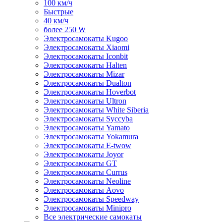
100 км/ч
Быстрые
40 км/ч
более 250 W
Электросамокаты Kugoo
Электросамокаты Xiaomi
Электросамокаты Iconbit
Электросамокаты Halten
Электросамокаты Mizar
Электросамокаты Dualton
Электросамокаты Hoverbot
Электросамокаты Ultron
Электросамокаты White Siberia
Электросамокаты Syccyba
Электросамокаты Yamato
Электросамокаты Yokamura
Электросамокаты E-twow
Электросамокаты Joyor
Электросамокаты GT
Электросамокаты Currus
Электросамокаты Neoline
Электросамокаты Aovo
Электросамокаты Speedway
Электросамокаты Minipro
Все электрические самокаты