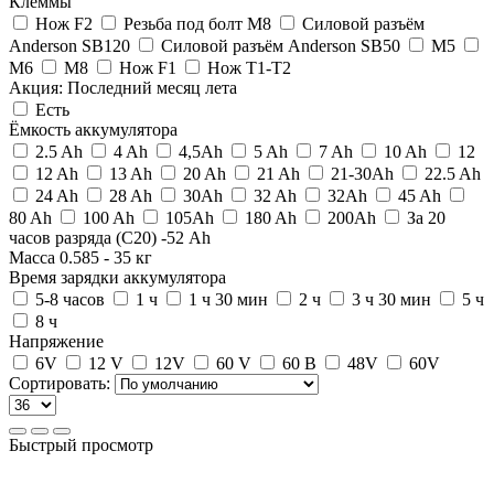
Клеммы
Нож F2
Резьба под болт M8
Силовой разъём
Anderson SB120
Силовой разъём Anderson SB50
M5
M6
M8
Нож F1
Нож Т1-Т2
Акция: Последний месяц лета
Есть
Ёмкость аккумулятора
2.5 Ah
4 Ah
4,5Ah
5 Ah
7 Ah
10 Ah
12
12 Ah
13 Ah
20 Ah
21 Ah
21-30Ah
22.5 Ah
24 Ah
28 Ah
30Ah
32 Ah
32Ah
45 Ah
80 Ah
100 Ah
105Ah
180 Ah
200Ah
За 20
часов разряда (С20) -52 Ah
Масса
0.585
-
35
кг
Время зарядки аккумулятора
5-8 часов
1 ч
1 ч 30 мин
2 ч
3 ч 30 мин
5 ч
8 ч
Напряжение
6V
12 V
12V
60 V
60 В
48V
60V
Сортировать:
Быстрый просмотр