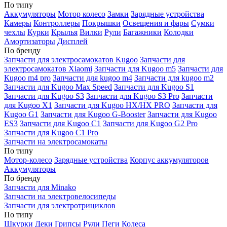
По типу
Аккумуляторы
Мотор колесо
Замки
Зарядные устройства
Камеры
Контроллеры
Покрышки
Освещения и фары
Сумки
чехлы
Курки
Крылья
Вилки
Рули
Багажники
Колодки
Амортизаторы
Дисплей
По бренду
Запчасти для электросамокатов Kugoo
Запчасти для
электросамокатов Xiaomi
Запчасти для Kugoo m5
Запчасти для
Кugoo m4 pro
Запчасти для kugoo m4
Запчасти для kugoo m2
Запчасти для Kugoo Max Speed
Запчасти для Kugoo S1
Запчасти для Kugoo S3
Запчасти для Kugoo S3 Pro
Запчасти
для Kugoo X1
Запчасти для Kugoo HX/HX PRO
Запчасти для
Kugoo G1
Запчасти для Kugoo G-Booster
Запчасти для Kugoo
ES3
Запчасти для Kugoo C1
Запчасти для Kugoo G2 Pro
Запчасти для Kugoo C1 Pro
Запчасти на электросамокаты
По типу
Мотор-колесо
Зарядные устройства
Корпус аккумуляторов
Аккумуляторы
По бренду
Запчасти для Minako
Запчасти на электровелосипеды
Запчасти для электротрициклов
По типу
Шкурки
Деки
Грипсы
Рули
Пеги
Колеса