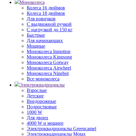
Моноколеса
Колеса 16 дюймов
Колеса 18 дюймов
Для новичков
С выдвижной ручкой
С нагрузкой до 150 кг
Быстрые
Для начинающих
Мощные
Моноколеса Inmotion
Моноколеса Kingsong
Моноколеса Gotway
Моноколеса Airwheel
Моноколеса Ninebot
Все моноколеса
Электроквадроциклы
Взрослые
Детские
Внедорожные
Подростковые
1000 W
Для двоих
4000 W и мощнее
Электроквадроциклы Greencamel
Электроквадроциклы Motax