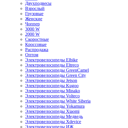
Двухподвесы
Взрослый
Грузовые
Женские
Чоппер
3000 W
2000 W
Скоростные
Кроссовые
Распродажа
Оптом
Электровелосипеды Elbike
Электровелосипеды Eltreco
Электровелосипеды GreenCamel
Электровелосипеды Green City
Электровелосипеды Jetson
Электровелосипеды Kugoo
Электровелосипеды Minako
Электровелосипеды Volteco
Электровелосипеды White Siberia
Электровелосипеды Yokamura
Электровелосипеды Xiaomi
Электровелосипеды Медведь
Электровелосипеды Xdevice
Электровелосипеды ИЖ