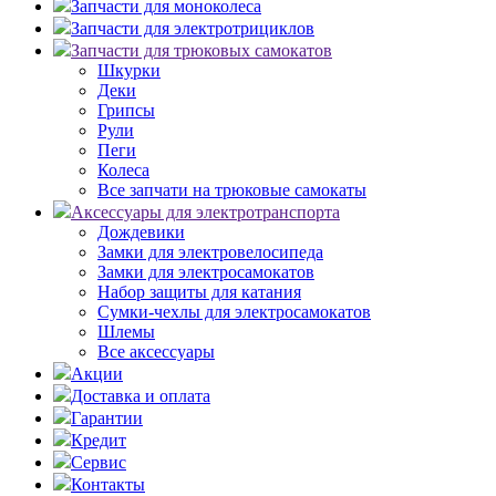
Запчасти для моноколеса
Запчасти для электротрициклов
Запчасти для трюковых самокатов
Шкурки
Деки
Грипсы
Рули
Пеги
Колеса
Все запчати на трюковые самокаты
Аксессуары для электротранспорта
Дождевики
Замки для электровелосипеда
Замки для электросамокатов
Набор защиты для катания
Сумки-чехлы для электросамокатов
Шлемы
Все аксессуары
Акции
Доставка и оплата
Гарантии
Кредит
Сервис
Контакты