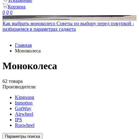
Избранные
Корзина
0
0
0
Как выбрать моноколесо
Советы по выбору перед покупкой -
разбираемся в параметрах гаджета
Главная
Моноколеса
Моноколеса
62 товара
Производители
Kingsong
Inmotion
GotWay
Airwheel
IPS
Ruswheel
Параметры поиска