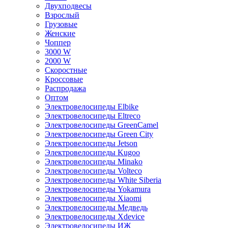
Двухподвесы
Взрослый
Грузовые
Женские
Чоппер
3000 W
2000 W
Скоростные
Кроссовые
Распродажа
Оптом
Электровелосипеды Elbike
Электровелосипеды Eltreco
Электровелосипеды GreenCamel
Электровелосипеды Green City
Электровелосипеды Jetson
Электровелосипеды Kugoo
Электровелосипеды Minako
Электровелосипеды Volteco
Электровелосипеды White Siberia
Электровелосипеды Yokamura
Электровелосипеды Xiaomi
Электровелосипеды Медведь
Электровелосипеды Xdevice
Электровелосипеды ИЖ