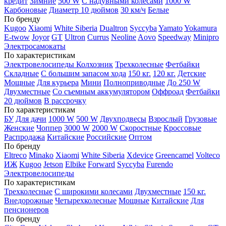
кредит
Зимние
500 W
С надувными колесами
1000 W
Карбоновые
Диаметр 10 дюймов
30 км/ч
Белые
По бренду
Kugoo
Xiaomi
White Siberia
Dualtron
Syccyba
Yamato
Yokamura
E-twow
Joyor
GT
Ultron
Currus
Neoline
Aovo
Speedway
Minipro
Электросамокаты
По характеристикам
Электровелосипеды Колхозник
Трехколесные
Фетбайки
Складные
С большим запасом хода
150 кг.
120 кг.
Детские
Мощные
Для курьера
Мини
Полноприводные
До 250 W
Двухместные
Со съемным аккумулятором
Оффроад
Фетбайки
20 дюймов
В рассрочку
По характеристикам
БУ
Для дачи
1000 W
500 W
Двухподвесы
Взрослый
Грузовые
Женские
Чоппер
3000 W
2000 W
Скоростные
Кроссовые
Распродажа
Китайские
Российские
Оптом
По бренду
Eltreco
Minako
Xiaomi
White Siberia
Xdevice
Greencamel
Volteco
ИЖ
Kugoo
Jetson
Elbike
Forward
Syccyba
Furendo
Электровелосипеды
По характеристикам
Трехколесные
С широкими колесами
Двухместные
150 кг.
Внедорожные
Четырехколесные
Мощные
Китайские
Для
пенсионеров
По бренду