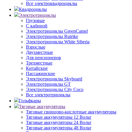
Все электроквадроциклы
Квадроциклы
Электротрициклы
Грузовые
С кабиной
Электротрициклы GreenCamel
Электротрициклы Rutrike
Электротрициклы White Siberia
Взрослые
Двухместные
Для пенсионеров
Трехместные
Китайские
Пассажирские
Электротрициклы Skyboard
Электротрициклы GT
Электротрициклы City Coco
Все электротрициклы
Гольфкары
Тяговые аккумуляторы
Тяговые свинцово-кислотные аккумуляторы
Тяговые аккумуляторы 12 Вольт
Тяговые аккумуляторы 24 Вольт
Тяговые аккумуляторы 48 Вольт