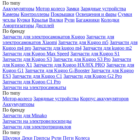
По типу
Аккумуляторы
Мотор колесо
Замки
Зарядные устройства
Камеры
Контроллеры
Покрышки
Освещения и фары
Сумки
чехлы
Курки
Крылья
Вилки
Рули
Багажники
Колодки
Амортизаторы
Дисплей
По бренду
Запчасти для электросамокатов Kugoo
Запчасти для
электросамокатов Xiaomi
Запчасти для Kugoo m5
Запчасти для
Кugoo m4 pro
Запчасти для kugoo m4
Запчасти для kugoo m2
Запчасти для Kugoo Max Speed
Запчасти для Kugoo S1
Запчасти для Kugoo S3
Запчасти для Kugoo S3 Pro
Запчасти
для Kugoo X1
Запчасти для Kugoo HX/HX PRO
Запчасти для
Kugoo G1
Запчасти для Kugoo G-Booster
Запчасти для Kugoo
ES3
Запчасти для Kugoo C1
Запчасти для Kugoo G2 Pro
Запчасти для Kugoo C1 Pro
Запчасти на электросамокаты
По типу
Мотор-колесо
Зарядные устройства
Корпус аккумуляторов
Аккумуляторы
По бренду
Запчасти для Minako
Запчасти на электровелосипеды
Запчасти для электротрициклов
По типу
Шкурки
Деки
Грипсы
Рули
Пеги
Колеса