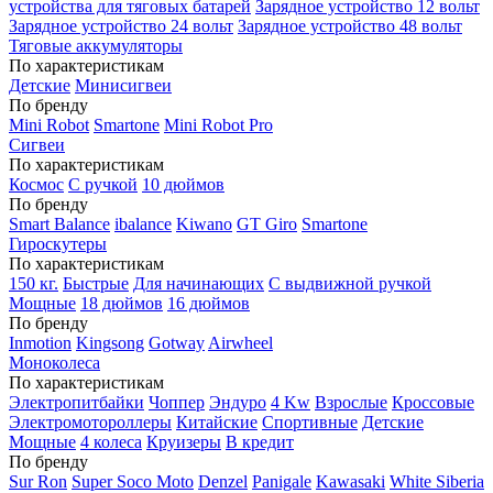
устройства для тяговых батарей
Зарядное устройство 12 вольт
Зарядное устройство 24 вольт
Зарядное устройство 48 вольт
Тяговые аккумуляторы
По характеристикам
Детские
Минисигвеи
По бренду
Mini Robot
Smartone
Mini Robot Pro
Сигвеи
По характеристикам
Космос
С ручкой
10 дюймов
По бренду
Smart Balance
ibalance
Kiwano
GT Giro
Smartone
Гироскутеры
По характеристикам
150 кг.
Быстрые
Для начинающих
С выдвижной ручкой
Мощные
18 дюймов
16 дюймов
По бренду
Inmotion
Kingsong
Gotway
Airwheel
Моноколеса
По характеристикам
Электропитбайки
Чоппер
Эндуро
4 Kw
Взрослые
Кроссовые
Электромотороллеры
Китайские
Спортивные
Детские
Мощные
4 колеса
Круизеры
В кредит
По бренду
Sur Ron
Super Soco Moto
Denzel
Panigale
Kawasaki
White Siberia