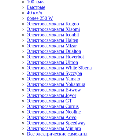
100 км/ч
Быстрые
40 км/ч
более 250 W
Электросамокаты Kugoo
Электросамокаты Xiaomi
Электросамокаты Iconbit
Электросамокаты Halten
Электросамокаты Mizar
Электросамокаты Dualton
Электросамокаты Hoverbot
Электросамокаты Ultron
Электросамокаты White Siberia
Электросамокаты Syccyba
Электросамокаты Yamato
Электросамокаты Yokamura
Электросамокаты E-twow
Электросамокаты Joyor
Электросамокаты GT
Электросамокаты Currus
Электросамокаты Neoline
Электросамокаты Aovo
Электросамокаты Speedway
Электросамокаты Minipro
Все электрические самокаты