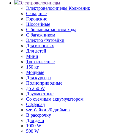
Электровелосипеды
Электровелосипеды Колхозник
Складные
Городские
Шоссейные
С большим запасом хода
С багажником
Электро Фэтбайки
Для взрослых
Для детей
Мини
Трехколесные
150 кг.
Мощные
Для курьера
Полноприводные
до 250 W
Двухместные
Со съемным аккумулятором
Оффроад
Фетбайки 20 дюймов
В рассрочку
Для дачи
1000 W
500 W