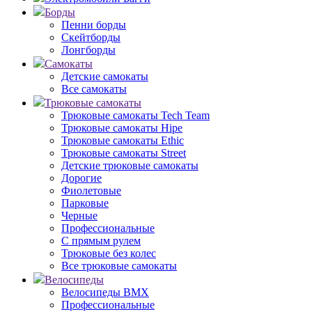
Борды
Пенни борды
Скейтборды
Лонгборды
Самокаты
Детские самокаты
Все самокаты
Трюковые самокаты
Трюковые самокаты Tech Team
Трюковые самокаты Hipe
Трюковые самокаты Ethic
Трюковые самокаты Street
Детские трюковые самокаты
Дорогие
Фиолетовые
Парковые
Черные
Профессиональные
С прямым рулем
Трюковые без колес
Все трюковые самокаты
Велосипеды
Велосипеды BMX
Профессиональные