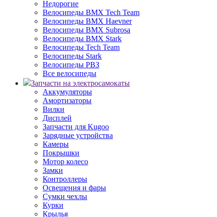
Недорогие
Велосипеды BMX Tech Team
Велосипеды BMX Haevner
Велосипеды BMX Subrosa
Велосипеды BMX Stark
Велосипеды Tech Team
Велосипеды Stark
Велосипеды РВЗ
Все велосипеды
Запчасти на электросамокаты
Аккумуляторы
Амортизаторы
Вилки
Дисплей
Запчасти для Kugoo
Зарядные устройства
Камеры
Покрышки
Мотор колесо
Замки
Контроллеры
Освещения и фары
Сумки чехлы
Курки
Крылья