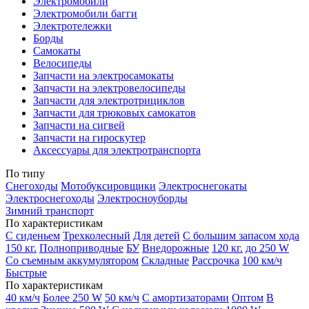
Электромобили
Электромобили багги
Электротележки
Борды
Самокаты
Велосипеды
Запчасти на электросамокаты
Запчасти на электровелосипеды
Запчасти для электротрициклов
Запчасти для трюковых самокатов
Запчасти на сигвей
Запчасти на гироскутер
Аксессуары для электротранспорта
По типу
Снегоходы
Мотобуксировщики
Электроснегокаты
Электроснегоходы
Электросноуборды
Зимний транспорт
По характеристикам
С сиденьем
Трехколесный
Для детей
С большим запасом хода
150 кг.
Полноприводные
БУ
Внедорожные
120 кг.
до 250 W
Со съемным аккумулятором
Складные
Рассрочка
100 км/ч
Быстрые
По характеристикам
40 км/ч
Более 250 W
50 км/ч
С амортизаторами
Оптом
В