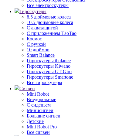
Все электроскутеры
Гироскутеры
6.5 дюймовые колеса
10.5 дюймовые колеса
С аквазащитой
С приложением ТаоТао
Космос
С ручкой
10 дюймов
Smart Balance
Гироскутеры ibalance
Гироскутеры Kiwano
Гироскутеры GT Giro
Гироскутеры Smartone
Все гироскутеры
Сигвеи
Mini Robot
Внедорожные
С сиденьем
Минисигвеи
Большие сигвеи
Детские
Mini Robot Pro
Все сигвеи