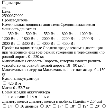
Параметры
Цена
25900
379900
Производитель
Номинальная мощность двигателя
Средняя выдаваемая
мощность двигателя
350 Вт
500 Вт
550 Вт
800 Вт
1000 Вт
1200 Вт
1800 Вт
2000 Вт
2200 Вт
2500 Вт
2800 Вт
3300 Вт
4000 Вт
4500 Вт
Пробег на одном заряде
Средняя преодолеваемая дистанция
при умеренной езде (без резких ускорений и торможений) по
ровной дороге.
0
-
230
км
Максимальная скорость
Скорость, которую сможет развить
устройство на ровной прямой дороге.
18
-
90
км/ч
Максимальная нагрузка
Максимальный вес пассажира
0
-
150
кг
Ёмкость аккумулятора
420 Втч
Масса
0
-
52.7
кг
Время зарядки аккумулятора
1 ч 30 мин
5 ч
6 ч
Диаметр колеса
Диаметр колеса в дюймах (1дюйм = 2,54см)
14"
16 дюймов
16"
17"
18"
19"
20"