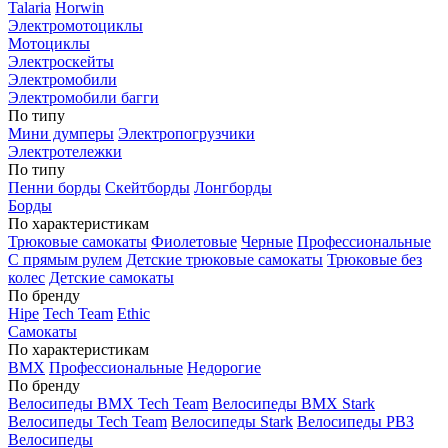
Talaria
Horwin
Электромотоциклы
Мотоциклы
Электроскейты
Электромобили
Электромобили багги
По типу
Мини думперы
Электропогрузчики
Электротележки
По типу
Пенни борды
Скейтборды
Лонгборды
Борды
По характеристикам
Трюковые самокаты
Фиолетовые
Черные
Профессиональные
С прямым рулем
Детские трюковые самокаты
Трюковые без
колес
Детские самокаты
По бренду
Hipe
Tech Team
Ethic
Самокаты
По характеристикам
BMX
Профессиональные
Недорогие
По бренду
Велосипеды BMX Tech Team
Велосипеды BMX Stark
Велосипеды Tech Team
Велосипеды Stark
Велосипеды РВЗ
Велосипеды