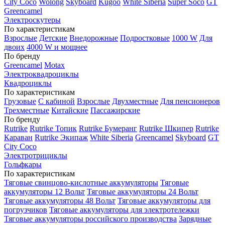
City Coco
Wolong
Skyboard
Kugoo
White Siberia
Super Soco
GT
Greencamel
Электроскутеры
По характеристикам
Взрослые
Детские
Внедорожные
Подростковые
1000 W
Для
двоих
4000 W и мощнее
По бренду
Greencamel
Motax
Электроквадроциклы
Квадроциклы
По характеристикам
Грузовые
С кабиной
Взрослые
Двухместные
Для пенсионеров
Трехместные
Китайские
Пассажирские
По бренду
Rutrike
Rutrike Топик
Rutrike Бумеранг
Rutrike Шкипер
Rutrike
Караван
Rutrike Экипаж
White Siberia
Greencamel
Skyboard
GT
City Coco
Электротрициклы
Гольфкары
По характеристикам
Тяговые свинцово-кислотные аккумуляторы
Тяговые
аккумуляторы 12 Вольт
Тяговые аккумуляторы 24 Вольт
Тяговые аккумуляторы 48 Вольт
Тяговые аккумуляторы для
погрузчиков
Тяговые аккумуляторы для электротележки
Тяговые аккумуляторы российского производства
Зарядные