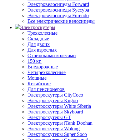
Электровелосипеды Forward
Электровелосипеды Syccyba
Электровелосипеды Furendo
Все электрические велосипеды
Электроскутеры
Трехколесные
Складные
Для двоих
Для взрослых
С широкими колесами
150 кг.
Внедорожные
Четырехколесные
Мощные
Китайские
Для пенсионеров
Электроскутеры CityCoco
Электроскутеры Kugoo
Электроскутеры White Siberia
Электроскутеры Skyboard
Электроскутеры GT
Электроскутеры iTank Doohan
Электроскутеры Wolong
Электроскутеры Super Soco
Электроскутеры Greencamel