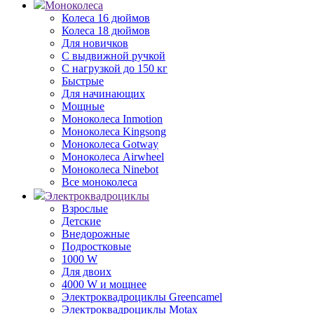
Моноколеса
Колеса 16 дюймов
Колеса 18 дюймов
Для новичков
С выдвижной ручкой
С нагрузкой до 150 кг
Быстрые
Для начинающих
Мощные
Моноколеса Inmotion
Моноколеса Kingsong
Моноколеса Gotway
Моноколеса Airwheel
Моноколеса Ninebot
Все моноколеса
Электроквадроциклы
Взрослые
Детские
Внедорожные
Подростковые
1000 W
Для двоих
4000 W и мощнее
Электроквадроциклы Greencamel
Электроквадроциклы Motax