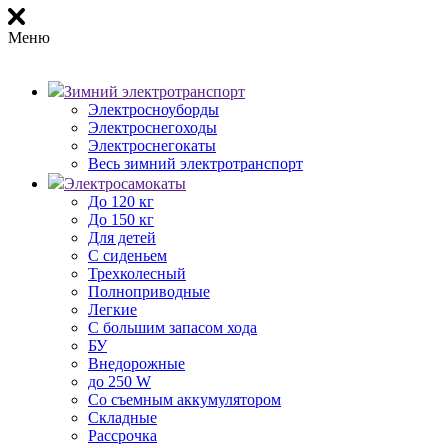
Меню
Зимний электротранспорт
Электросноуборды
Электроснегоходы
Электроснегокаты
Весь зимний электротранспорт
Электросамокаты
До 120 кг
До 150 кг
Для детей
С сиденьем
Трехколесный
Полноприводные
Легкие
С большим запасом хода
БУ
Внедорожные
до 250 W
Со съемным аккумулятором
Складные
Рассрочка