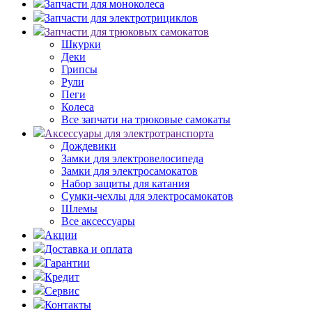
Запчасти для моноколеса
Запчасти для электротрициклов
Запчасти для трюковых самокатов
Шкурки
Деки
Грипсы
Рули
Пеги
Колеса
Все запчати на трюковые самокаты
Аксессуары для электротранспорта
Дождевики
Замки для электровелосипеда
Замки для электросамокатов
Набор защиты для катания
Сумки-чехлы для электросамокатов
Шлемы
Все аксессуары
Акции
Доставка и оплата
Гарантии
Кредит
Сервис
Контакты