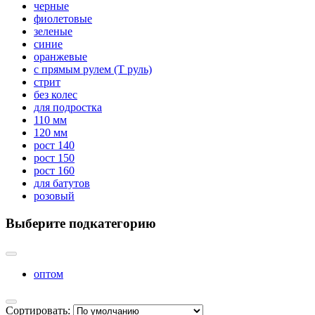
черные
фиолетовые
зеленые
синие
оранжевые
с прямым рулем (Т руль)
стрит
без колес
для подростка
110 мм
120 мм
рост 140
рост 150
рост 160
для батутов
розовый
Выберите подкатегорию
оптом
Сортировать: