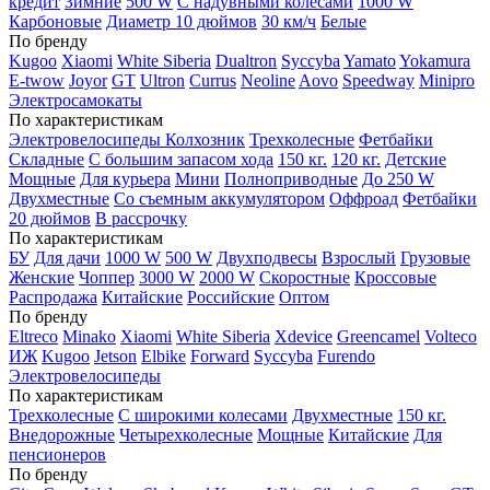
кредит
Зимние
500 W
С надувными колесами
1000 W
Карбоновые
Диаметр 10 дюймов
30 км/ч
Белые
По бренду
Kugoo
Xiaomi
White Siberia
Dualtron
Syccyba
Yamato
Yokamura
E-twow
Joyor
GT
Ultron
Currus
Neoline
Aovo
Speedway
Minipro
Электросамокаты
По характеристикам
Электровелосипеды Колхозник
Трехколесные
Фетбайки
Складные
С большим запасом хода
150 кг.
120 кг.
Детские
Мощные
Для курьера
Мини
Полноприводные
До 250 W
Двухместные
Со съемным аккумулятором
Оффроад
Фетбайки
20 дюймов
В рассрочку
По характеристикам
БУ
Для дачи
1000 W
500 W
Двухподвесы
Взрослый
Грузовые
Женские
Чоппер
3000 W
2000 W
Скоростные
Кроссовые
Распродажа
Китайские
Российские
Оптом
По бренду
Eltreco
Minako
Xiaomi
White Siberia
Xdevice
Greencamel
Volteco
ИЖ
Kugoo
Jetson
Elbike
Forward
Syccyba
Furendo
Электровелосипеды
По характеристикам
Трехколесные
С широкими колесами
Двухместные
150 кг.
Внедорожные
Четырехколесные
Мощные
Китайские
Для
пенсионеров
По бренду