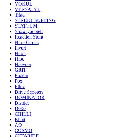
VOKUL
VERSATYL
Triad
STREET SURFING
STATTUM
Show yourself
Reaction Stunt
Nitro Circus
Invert
Huoli
Hipe
Haevner
GRIT
Fuzion
Fox
Ethic
Drive Scooters
DOMINATOR
District
D090
CHILLI
Blunt
AO
COSMO
CITY-RIDE