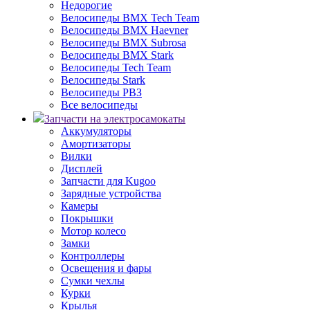
Недорогие
Велосипеды BMX Tech Team
Велосипеды BMX Haevner
Велосипеды BMX Subrosa
Велосипеды BMX Stark
Велосипеды Tech Team
Велосипеды Stark
Велосипеды РВЗ
Все велосипеды
Запчасти на электросамокаты
Аккумуляторы
Амортизаторы
Вилки
Дисплей
Запчасти для Kugoo
Зарядные устройства
Камеры
Покрышки
Мотор колесо
Замки
Контроллеры
Освещения и фары
Сумки чехлы
Курки
Крылья