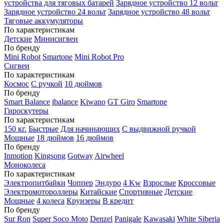
устройства для тяговых батарей
Зарядное устройство 12 вольт
Зарядное устройство 24 вольт
Зарядное устройство 48 вольт
Тяговые аккумуляторы
По характеристикам
Детские
Минисигвеи
По бренду
Mini Robot
Smartone
Mini Robot Pro
Сигвеи
По характеристикам
Космос
С ручкой
10 дюймов
По бренду
Smart Balance
ibalance
Kiwano
GT Giro
Smartone
Гироскутеры
По характеристикам
150 кг.
Быстрые
Для начинающих
С выдвижной ручкой
Мощные
18 дюймов
16 дюймов
По бренду
Inmotion
Kingsong
Gotway
Airwheel
Моноколеса
По характеристикам
Электропитбайки
Чоппер
Эндуро
4 Kw
Взрослые
Кроссовые
Электромотороллеры
Китайские
Спортивные
Детские
Мощные
4 колеса
Круизеры
В кредит
По бренду
Sur Ron
Super Soco Moto
Denzel
Panigale
Kawasaki
White Siberia