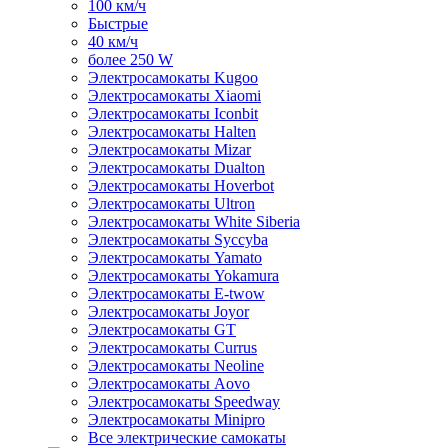
100 км/ч
Быстрые
40 км/ч
более 250 W
Электросамокаты Kugoo
Электросамокаты Xiaomi
Электросамокаты Iconbit
Электросамокаты Halten
Электросамокаты Mizar
Электросамокаты Dualton
Электросамокаты Hoverbot
Электросамокаты Ultron
Электросамокаты White Siberia
Электросамокаты Syccyba
Электросамокаты Yamato
Электросамокаты Yokamura
Электросамокаты E-twow
Электросамокаты Joyor
Электросамокаты GT
Электросамокаты Currus
Электросамокаты Neoline
Электросамокаты Aovo
Электросамокаты Speedway
Электросамокаты Minipro
Все электрические самокаты