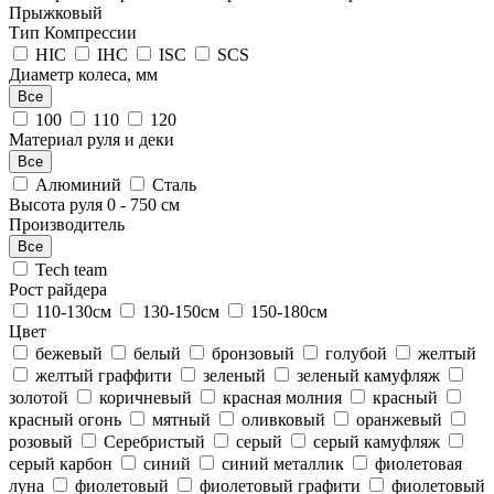
Прыжковый
Тип Компрессии
HIC
IHC
ISC
SCS
Диаметр колеса, мм
Все
100
110
120
Материал руля и деки
Все
Алюминий
Сталь
Высота руля
0
-
750
см
Производитель
Все
Tech team
Рост райдера
110-130см
130-150см
150-180см
Цвет
бежевый
белый
бронзовый
голубой
желтый
желтый граффити
зеленый
зеленый камуфляж
золотой
коричневый
красная молния
красный
красный огонь
мятный
оливковый
оранжевый
розовый
Серебристый
серый
серый камуфляж
серый карбон
синий
синий металлик
фиолетовая
луна
фиолетовый
фиолетовый графити
фиолетовый