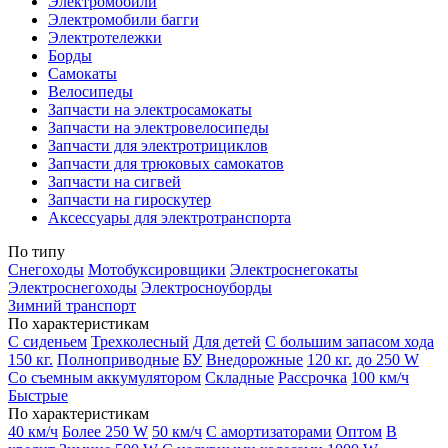
Электромобили
Электромобили багги
Электротележки
Борды
Самокаты
Велосипеды
Запчасти на электросамокаты
Запчасти на электровелосипеды
Запчасти для электротрициклов
Запчасти для трюковых самокатов
Запчасти на сигвей
Запчасти на гироскутер
Аксессуары для электротранспорта
По типу
Снегоходы
Мотобуксировщики
Электроснегокаты
Электроснегоходы
Электросноуборды
Зимний транспорт
По характеристикам
С сиденьем
Трехколесный
Для детей
С большим запасом хода
150 кг.
Полноприводные
БУ
Внедорожные
120 кг.
до 250 W
Со съемным аккумулятором
Складные
Рассрочка
100 км/ч
Быстрые
По характеристикам
40 км/ч
Более 250 W
50 км/ч
С амортизаторами
Оптом
В