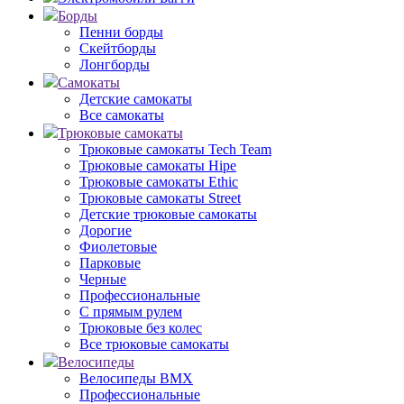
Борды
Пенни борды
Скейтборды
Лонгборды
Самокаты
Детские самокаты
Все самокаты
Трюковые самокаты
Трюковые самокаты Tech Team
Трюковые самокаты Hipe
Трюковые самокаты Ethic
Трюковые самокаты Street
Детские трюковые самокаты
Дорогие
Фиолетовые
Парковые
Черные
Профессиональные
С прямым рулем
Трюковые без колес
Все трюковые самокаты
Велосипеды
Велосипеды BMX
Профессиональные