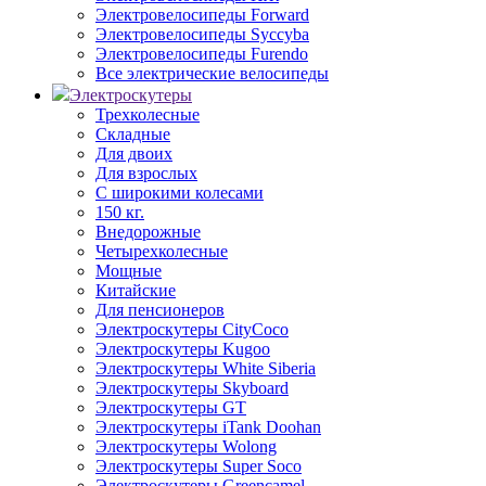
Электровелосипеды Forward
Электровелосипеды Syccyba
Электровелосипеды Furendo
Все электрические велосипеды
Электроскутеры
Трехколесные
Складные
Для двоих
Для взрослых
С широкими колесами
150 кг.
Внедорожные
Четырехколесные
Мощные
Китайские
Для пенсионеров
Электроскутеры CityCoco
Электроскутеры Kugoo
Электроскутеры White Siberia
Электроскутеры Skyboard
Электроскутеры GT
Электроскутеры iTank Doohan
Электроскутеры Wolong
Электроскутеры Super Soco
Электроскутеры Greencamel