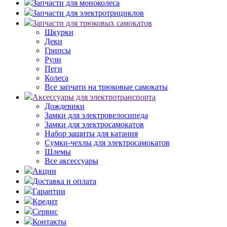
Запчасти для моноколеса
Запчасти для электротрициклов
Запчасти для трюковых самокатов
Шкурки
Деки
Грипсы
Рули
Пеги
Колеса
Все запчати на трюковые самокаты
Аксессуары для электротранспорта
Дождевики
Замки для электровелосипеда
Замки для электросамокатов
Набор защиты для катания
Сумки-чехлы для электросамокатов
Шлемы
Все аксессуары
Акции
Доставка и оплата
Гарантии
Кредит
Сервис
Контакты