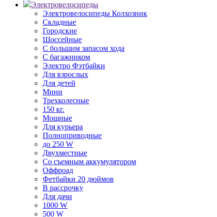
Электровелосипеды
Электровелосипеды Колхозник
Складные
Городские
Шоссейные
С большим запасом хода
С багажником
Электро Фэтбайки
Для взрослых
Для детей
Мини
Трехколесные
150 кг.
Мощные
Для курьера
Полноприводные
до 250 W
Двухместные
Со съемным аккумулятором
Оффроад
Фетбайки 20 дюймов
В рассрочку
Для дачи
1000 W
500 W