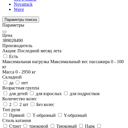
Novatrack
Wave
Параметры поиска
Параметры
Цена
3890
28490
Производитель
Акция: Последний месяц лета
Есть
Максимальная нагрузка
Максимальный вес пассажира
0
-
100
кг
Масса
0
-
2950
кг
Складной
да
нет
Возрастная группа
для детей
для взрослых
для подростков
Количество колес
2
2 шт
Без колес
Тип руля
Прямой
Т-образный
Y-образный
Стиль катания
Стрит
трюковой
Трюковый
Парк