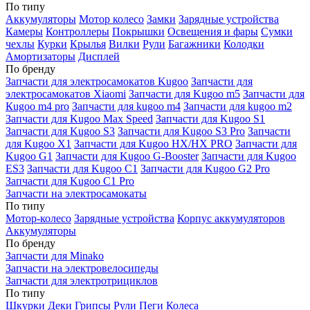
По типу
Аккумуляторы
Мотор колесо
Замки
Зарядные устройства
Камеры
Контроллеры
Покрышки
Освещения и фары
Сумки
чехлы
Курки
Крылья
Вилки
Рули
Багажники
Колодки
Амортизаторы
Дисплей
По бренду
Запчасти для электросамокатов Kugoo
Запчасти для
электросамокатов Xiaomi
Запчасти для Kugoo m5
Запчасти для
Кugoo m4 pro
Запчасти для kugoo m4
Запчасти для kugoo m2
Запчасти для Kugoo Max Speed
Запчасти для Kugoo S1
Запчасти для Kugoo S3
Запчасти для Kugoo S3 Pro
Запчасти
для Kugoo X1
Запчасти для Kugoo HX/HX PRO
Запчасти для
Kugoo G1
Запчасти для Kugoo G-Booster
Запчасти для Kugoo
ES3
Запчасти для Kugoo C1
Запчасти для Kugoo G2 Pro
Запчасти для Kugoo C1 Pro
Запчасти на электросамокаты
По типу
Мотор-колесо
Зарядные устройства
Корпус аккумуляторов
Аккумуляторы
По бренду
Запчасти для Minako
Запчасти на электровелосипеды
Запчасти для электротрициклов
По типу
Шкурки
Деки
Грипсы
Рули
Пеги
Колеса