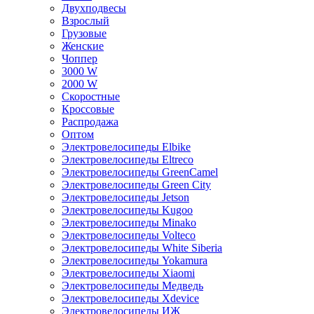
Двухподвесы
Взрослый
Грузовые
Женские
Чоппер
3000 W
2000 W
Скоростные
Кроссовые
Распродажа
Оптом
Электровелосипеды Elbike
Электровелосипеды Eltreco
Электровелосипеды GreenCamel
Электровелосипеды Green City
Электровелосипеды Jetson
Электровелосипеды Kugoo
Электровелосипеды Minako
Электровелосипеды Volteco
Электровелосипеды White Siberia
Электровелосипеды Yokamura
Электровелосипеды Xiaomi
Электровелосипеды Медведь
Электровелосипеды Xdevice
Электровелосипеды ИЖ