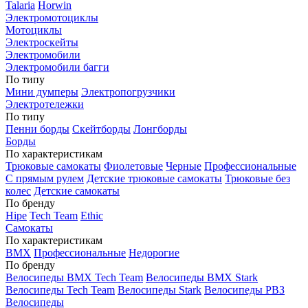
Talaria
Horwin
Электромотоциклы
Мотоциклы
Электроскейты
Электромобили
Электромобили багги
По типу
Мини думперы
Электропогрузчики
Электротележки
По типу
Пенни борды
Скейтборды
Лонгборды
Борды
По характеристикам
Трюковые самокаты
Фиолетовые
Черные
Профессиональные
С прямым рулем
Детские трюковые самокаты
Трюковые без
колес
Детские самокаты
По бренду
Hipe
Tech Team
Ethic
Самокаты
По характеристикам
BMX
Профессиональные
Недорогие
По бренду
Велосипеды BMX Tech Team
Велосипеды BMX Stark
Велосипеды Tech Team
Велосипеды Stark
Велосипеды РВЗ
Велосипеды