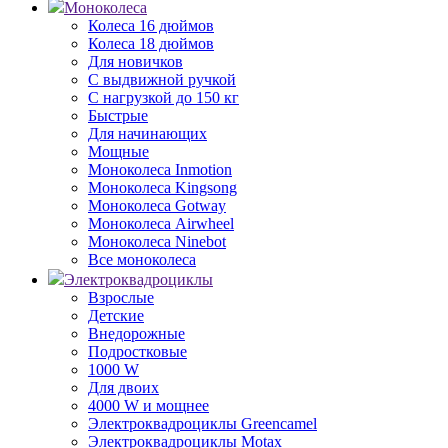
Моноколеса
Колеса 16 дюймов
Колеса 18 дюймов
Для новичков
С выдвижной ручкой
С нагрузкой до 150 кг
Быстрые
Для начинающих
Мощные
Моноколеса Inmotion
Моноколеса Kingsong
Моноколеса Gotway
Моноколеса Airwheel
Моноколеса Ninebot
Все моноколеса
Электроквадроциклы
Взрослые
Детские
Внедорожные
Подростковые
1000 W
Для двоих
4000 W и мощнее
Электроквадроциклы Greencamel
Электроквадроциклы Motax