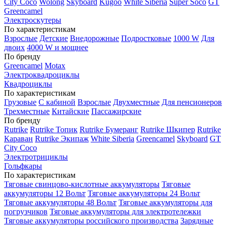
City Coco
Wolong
Skyboard
Kugoo
White Siberia
Super Soco
GT
Greencamel
Электроскутеры
По характеристикам
Взрослые
Детские
Внедорожные
Подростковые
1000 W
Для
двоих
4000 W и мощнее
По бренду
Greencamel
Motax
Электроквадроциклы
Квадроциклы
По характеристикам
Грузовые
С кабиной
Взрослые
Двухместные
Для пенсионеров
Трехместные
Китайские
Пассажирские
По бренду
Rutrike
Rutrike Топик
Rutrike Бумеранг
Rutrike Шкипер
Rutrike
Караван
Rutrike Экипаж
White Siberia
Greencamel
Skyboard
GT
City Coco
Электротрициклы
Гольфкары
По характеристикам
Тяговые свинцово-кислотные аккумуляторы
Тяговые
аккумуляторы 12 Вольт
Тяговые аккумуляторы 24 Вольт
Тяговые аккумуляторы 48 Вольт
Тяговые аккумуляторы для
погрузчиков
Тяговые аккумуляторы для электротележки
Тяговые аккумуляторы российского производства
Зарядные