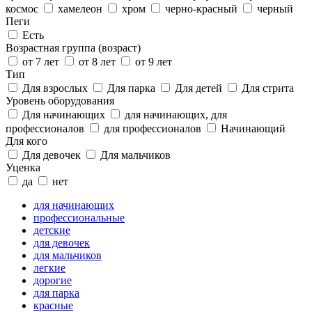
космос
хамелеон
хром
черно-красный
черный
Пеги
Есть
Возрастная группа (возраст)
от 7 лет
от 8 лет
от 9 лет
Тип
Для взрослых
Для парка
Для детей
Для стрита
Уровень оборудования
Для начинающих
для начинающих, для
профессионалов
для профессионалов
Начинающий
Для кого
Для девочек
Для мальчиков
Уценка
да
нет
для начинающих
профессиональные
детские
для девочек
для мальчиков
легкие
дорогие
для парка
красные