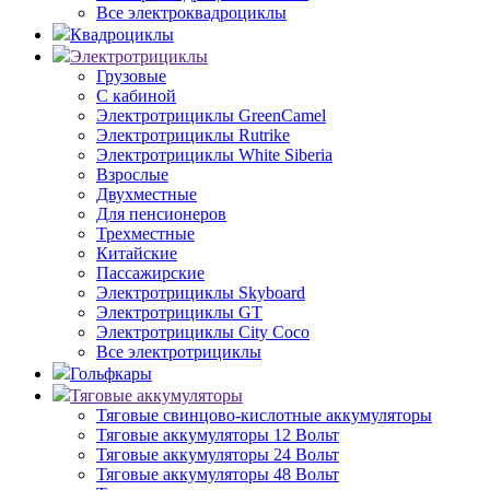
Все электроквадроциклы
Квадроциклы
Электротрициклы
Грузовые
С кабиной
Электротрициклы GreenCamel
Электротрициклы Rutrike
Электротрициклы White Siberia
Взрослые
Двухместные
Для пенсионеров
Трехместные
Китайские
Пассажирские
Электротрициклы Skyboard
Электротрициклы GT
Электротрициклы City Coco
Все электротрициклы
Гольфкары
Тяговые аккумуляторы
Тяговые свинцово-кислотные аккумуляторы
Тяговые аккумуляторы 12 Вольт
Тяговые аккумуляторы 24 Вольт
Тяговые аккумуляторы 48 Вольт