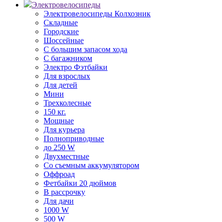
Электровелосипеды
Электровелосипеды Колхозник
Складные
Городские
Шоссейные
С большим запасом хода
С багажником
Электро Фэтбайки
Для взрослых
Для детей
Мини
Трехколесные
150 кг.
Мощные
Для курьера
Полноприводные
до 250 W
Двухместные
Со съемным аккумулятором
Оффроад
Фетбайки 20 дюймов
В рассрочку
Для дачи
1000 W
500 W