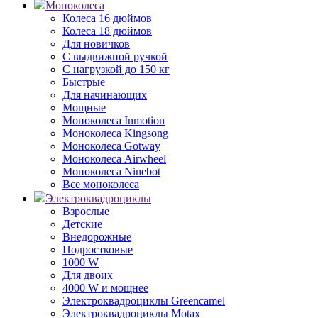
Моноколеса
Колеса 16 дюймов
Колеса 18 дюймов
Для новичков
С выдвижной ручкой
С нагрузкой до 150 кг
Быстрые
Для начинающих
Мощные
Моноколеса Inmotion
Моноколеса Kingsong
Моноколеса Gotway
Моноколеса Airwheel
Моноколеса Ninebot
Все моноколеса
Электроквадроциклы
Взрослые
Детские
Внедорожные
Подростковые
1000 W
Для двоих
4000 W и мощнее
Электроквадроциклы Greencamel
Электроквадроциклы Motax