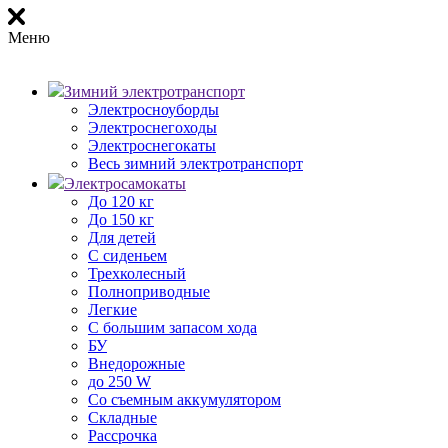
Меню
Зимний электротранспорт
Электросноуборды
Электроснегоходы
Электроснегокаты
Весь зимний электротранспорт
Электросамокаты
До 120 кг
До 150 кг
Для детей
С сиденьем
Трехколесный
Полноприводные
Легкие
С большим запасом хода
БУ
Внедорожные
до 250 W
Со съемным аккумулятором
Складные
Рассрочка