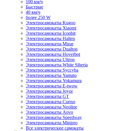
100 км/ч
Быстрые
40 км/ч
более 250 W
Электросамокаты Kugoo
Электросамокаты Xiaomi
Электросамокаты Iconbit
Электросамокаты Halten
Электросамокаты Mizar
Электросамокаты Dualton
Электросамокаты Hoverbot
Электросамокаты Ultron
Электросамокаты White Siberia
Электросамокаты Syccyba
Электросамокаты Yamato
Электросамокаты Yokamura
Электросамокаты E-twow
Электросамокаты Joyor
Электросамокаты GT
Электросамокаты Currus
Электросамокаты Neoline
Электросамокаты Aovo
Электросамокаты Speedway
Электросамокаты Minipro
Все электрические самокаты