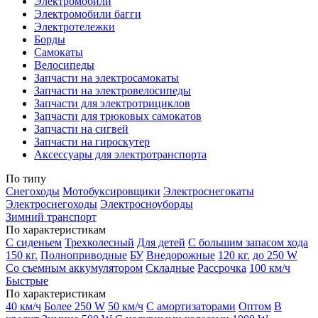
Электромобили
Электромобили багги
Электротележки
Борды
Самокаты
Велосипеды
Запчасти на электросамокаты
Запчасти на электровелосипеды
Запчасти для электротрициклов
Запчасти для трюковых самокатов
Запчасти на сигвей
Запчасти на гироскутер
Аксессуары для электротранспорта
По типу
Снегоходы
Мотобуксировщики
Электроснегокаты
Электроснегоходы
Электросноуборды
Зимний транспорт
По характеристикам
С сиденьем
Трехколесный
Для детей
С большим запасом хода
150 кг.
Полноприводные
БУ
Внедорожные
120 кг.
до 250 W
Со съемным аккумулятором
Складные
Рассрочка
100 км/ч
Быстрые
По характеристикам
40 км/ч
Более 250 W
50 км/ч
С амортизаторами
Оптом
В