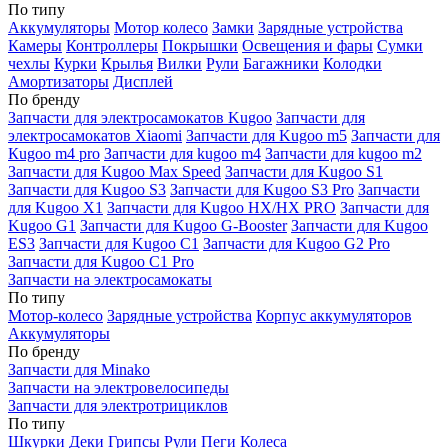
По типу
Аккумуляторы
Мотор колесо
Замки
Зарядные устройства
Камеры
Контроллеры
Покрышки
Освещения и фары
Сумки
чехлы
Курки
Крылья
Вилки
Рули
Багажники
Колодки
Амортизаторы
Дисплей
По бренду
Запчасти для электросамокатов Kugoo
Запчасти для
электросамокатов Xiaomi
Запчасти для Kugoo m5
Запчасти для
Кugoo m4 pro
Запчасти для kugoo m4
Запчасти для kugoo m2
Запчасти для Kugoo Max Speed
Запчасти для Kugoo S1
Запчасти для Kugoo S3
Запчасти для Kugoo S3 Pro
Запчасти
для Kugoo X1
Запчасти для Kugoo HX/HX PRO
Запчасти для
Kugoo G1
Запчасти для Kugoo G-Booster
Запчасти для Kugoo
ES3
Запчасти для Kugoo C1
Запчасти для Kugoo G2 Pro
Запчасти для Kugoo C1 Pro
Запчасти на электросамокаты
По типу
Мотор-колесо
Зарядные устройства
Корпус аккумуляторов
Аккумуляторы
По бренду
Запчасти для Minako
Запчасти на электровелосипеды
Запчасти для электротрициклов
По типу
Шкурки
Деки
Грипсы
Рули
Пеги
Колеса