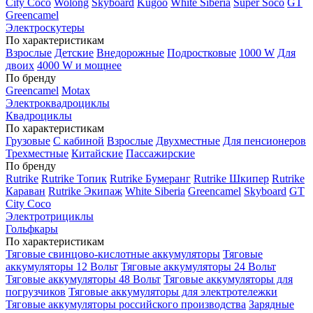
City Coco
Wolong
Skyboard
Kugoo
White Siberia
Super Soco
GT
Greencamel
Электроскутеры
По характеристикам
Взрослые
Детские
Внедорожные
Подростковые
1000 W
Для
двоих
4000 W и мощнее
По бренду
Greencamel
Motax
Электроквадроциклы
Квадроциклы
По характеристикам
Грузовые
С кабиной
Взрослые
Двухместные
Для пенсионеров
Трехместные
Китайские
Пассажирские
По бренду
Rutrike
Rutrike Топик
Rutrike Бумеранг
Rutrike Шкипер
Rutrike
Караван
Rutrike Экипаж
White Siberia
Greencamel
Skyboard
GT
City Coco
Электротрициклы
Гольфкары
По характеристикам
Тяговые свинцово-кислотные аккумуляторы
Тяговые
аккумуляторы 12 Вольт
Тяговые аккумуляторы 24 Вольт
Тяговые аккумуляторы 48 Вольт
Тяговые аккумуляторы для
погрузчиков
Тяговые аккумуляторы для электротележки
Тяговые аккумуляторы российского производства
Зарядные