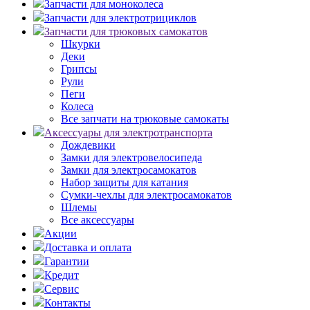
Запчасти для моноколеса
Запчасти для электротрициклов
Запчасти для трюковых самокатов
Шкурки
Деки
Грипсы
Рули
Пеги
Колеса
Все запчати на трюковые самокаты
Аксессуары для электротранспорта
Дождевики
Замки для электровелосипеда
Замки для электросамокатов
Набор защиты для катания
Сумки-чехлы для электросамокатов
Шлемы
Все аксессуары
Акции
Доставка и оплата
Гарантии
Кредит
Сервис
Контакты