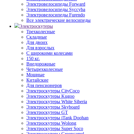
Электровелосипеды Forward
Электровелосипеды Syccyba
Электровелосипеды Furendo
Все электрические велосипеды
Электроскутеры
Трехколесные
Складные
Для двоих
Для взрослых
С широкими колесами
150 кг.
Внедорожные
Четырехколесные
Мощные
Китайские
Для пенсионеров
Электроскутеры CityCoco
Электроскутеры Kugoo
Электроскутеры White Siberia
Электроскутеры Skyboard
Электроскутеры GT
Электроскутеры iTank Doohan
Электроскутеры Wolong
Электроскутеры Super Soco
Электроскутеры Greencamel