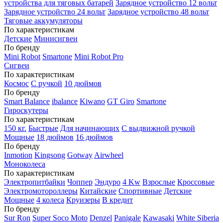
устройства для тяговых батарей
Зарядное устройство 12 вольт
Зарядное устройство 24 вольт
Зарядное устройство 48 вольт
Тяговые аккумуляторы
По характеристикам
Детские
Минисигвеи
По бренду
Mini Robot
Smartone
Mini Robot Pro
Сигвеи
По характеристикам
Космос
С ручкой
10 дюймов
По бренду
Smart Balance
ibalance
Kiwano
GT Giro
Smartone
Гироскутеры
По характеристикам
150 кг.
Быстрые
Для начинающих
С выдвижной ручкой
Мощные
18 дюймов
16 дюймов
По бренду
Inmotion
Kingsong
Gotway
Airwheel
Моноколеса
По характеристикам
Электропитбайки
Чоппер
Эндуро
4 Kw
Взрослые
Кроссовые
Электромотороллеры
Китайские
Спортивные
Детские
Мощные
4 колеса
Круизеры
В кредит
По бренду
Sur Ron
Super Soco Moto
Denzel
Panigale
Kawasaki
White Siberia