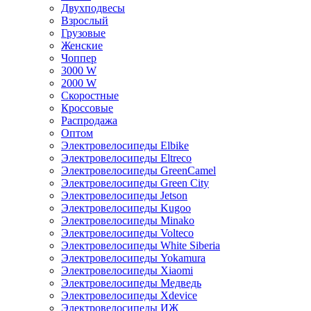
Двухподвесы
Взрослый
Грузовые
Женские
Чоппер
3000 W
2000 W
Скоростные
Кроссовые
Распродажа
Оптом
Электровелосипеды Elbike
Электровелосипеды Eltreco
Электровелосипеды GreenCamel
Электровелосипеды Green City
Электровелосипеды Jetson
Электровелосипеды Kugoo
Электровелосипеды Minako
Электровелосипеды Volteco
Электровелосипеды White Siberia
Электровелосипеды Yokamura
Электровелосипеды Xiaomi
Электровелосипеды Медведь
Электровелосипеды Xdevice
Электровелосипеды ИЖ