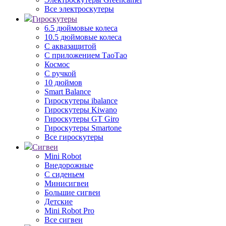
Все электроскутеры
Гироскутеры
6.5 дюймовые колеса
10.5 дюймовые колеса
С аквазащитой
С приложением ТаоТао
Космос
С ручкой
10 дюймов
Smart Balance
Гироскутеры ibalance
Гироскутеры Kiwano
Гироскутеры GT Giro
Гироскутеры Smartone
Все гироскутеры
Сигвеи
Mini Robot
Внедорожные
С сиденьем
Минисигвеи
Большие сигвеи
Детские
Mini Robot Pro
Все сигвеи