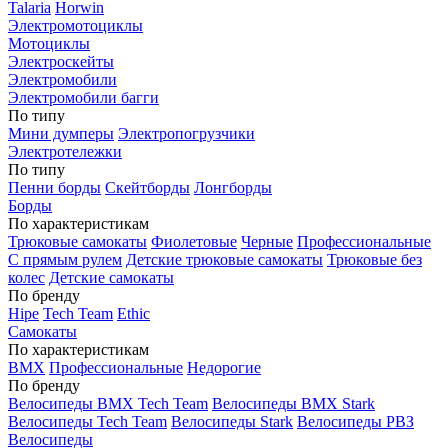
Talaria
Horwin
Электромотоциклы
Мотоциклы
Электроскейты
Электромобили
Электромобили багги
По типу
Мини думперы
Электропогрузчики
Электротележки
По типу
Пенни борды
Скейтборды
Лонгборды
Борды
По характеристикам
Трюковые самокаты
Фиолетовые
Черные
Профессиональные
С прямым рулем
Детские трюковые самокаты
Трюковые без
колес
Детские самокаты
По бренду
Hipe
Tech Team
Ethic
Самокаты
По характеристикам
BMX
Профессиональные
Недорогие
По бренду
Велосипеды BMX Tech Team
Велосипеды BMX Stark
Велосипеды Tech Team
Велосипеды Stark
Велосипеды РВЗ
Велосипеды