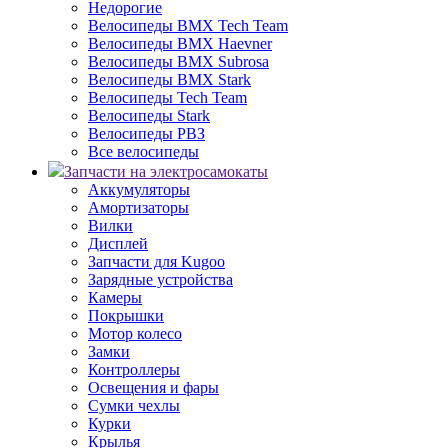
Недорогие
Велосипеды BMX Tech Team
Велосипеды BMX Haevner
Велосипеды BMX Subrosa
Велосипеды BMX Stark
Велосипеды Tech Team
Велосипеды Stark
Велосипеды РВЗ
Все велосипеды
Запчасти на электросамокаты
Аккумуляторы
Амортизаторы
Вилки
Дисплей
Запчасти для Kugoo
Зарядные устройства
Камеры
Покрышки
Мотор колесо
Замки
Контроллеры
Освещения и фары
Сумки чехлы
Курки
Крылья