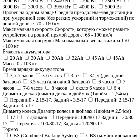
2000 Вт
2200 Вт
2400 Вт
2500 Вт
2800 Вт
3000 Вт
3900 Вт
3950 Вт
4000 Вт
5000 Вт
Пробег на одном заряде
Средняя преодолеваемая дистанция
при умеренной езде (без резких ускорений и торможений) по
ровной дороге.
70
-
160
км
Максимальная скорость
Скорость, которую сможет развить
устройство на ровной прямой дороге.
65
-
100
км/ч
Максимальная нагрузка
Максимальный вес пассажира
150
-
160
кг
Ёмкость аккумулятора
20 Ah
30 Ah
30Ah
32Ah
45 Ah
45Ah
Масса
0
-
103
кг
Время зарядки аккумулятора
3,5-5 часов
3-6 часов
3.5 ч
3.5 ч (для одной
батареи)
3.5 часа (для одной батареи)
6 часов
7
часов
7-8 часов
8 часов
около 6 часов
6 ч
Диаметр диска
Диаметр диска в дюймах (1дюйм = 2,54см)
Передний - 2.15-17, Задний - 3.5-17
Передний: 2.15-17
Задний: 3.5-17
Диаметр колеса
Диаметр колеса в дюймах (1дюйм = 2,54см)
17
17 дюймов
Передний: 100/80-17 Задний: 120/80-
17
Передняя - 100/80-17, Задняя - 120/80-17
Тормоз
CBS (Combined Braking System)
CBS (комбинированная