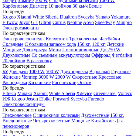
кредит
Зимние
500 W
С надувными колесами
1000 W
Карбоновые
Диаметр 10 дюймов
30 км/ч
Белые
По бренду
Kugoo
Xiaomi
White Siberia
Dualtron
Syccyba
Yamato
Yokamura
E-twow
Joyor
GT
Ultron
Currus
Neoline
Aovo
Speedway
Minipro
Электросамокаты
По характеристикам
Электровелосипеды Колхозник
Трехколесные
Фетбайки
Складные
С большим запасом хода
150 кг.
120 кг.
Детские
Мощные
Для курьера
Мини
Полноприводные
До 250 W
Двухместные
Со съемным аккумулятором
Оффроад
Фетбайки
20 дюймов
В рассрочку
По характеристикам
БУ
Для дачи
1000 W
500 W
Двухподвесы
Взрослый
Грузовые
Женские
Чоппер
3000 W
2000 W
Скоростные
Кроссовые
Распродажа
Китайские
Российские
Оптом
По бренду
Eltreco
Minako
Xiaomi
White Siberia
Xdevice
Greencamel
Volteco
ИЖ
Kugoo
Jetson
Elbike
Forward
Syccyba
Furendo
Электровелосипеды
По характеристикам
Трехколесные
С широкими колесами
Двухместные
150 кг.
Внедорожные
Четырехколесные
Мощные
Китайские
Для
пенсионеров
По бренду