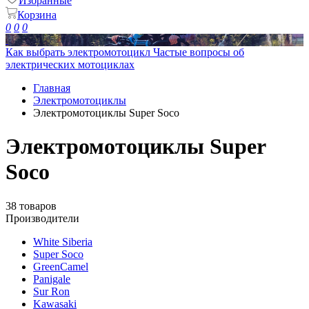
Избранные
Корзина
0
0
0
Как выбрать электромотоцикл
Частые вопросы об
электрических мотоциклах
Главная
Электромотоциклы
Электромотоциклы Super Soco
Электромотоциклы Super
Soco
38 товаров
Производители
White Siberia
Super Soco
GreenCamel
Panigale
Sur Ron
Kawasaki