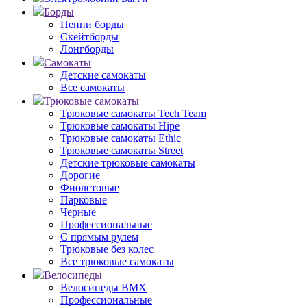
Борды
Пенни борды
Скейтборды
Лонгборды
Самокаты
Детские самокаты
Все самокаты
Трюковые самокаты
Трюковые самокаты Tech Team
Трюковые самокаты Hipe
Трюковые самокаты Ethic
Трюковые самокаты Street
Детские трюковые самокаты
Дорогие
Фиолетовые
Парковые
Черные
Профессиональные
С прямым рулем
Трюковые без колес
Все трюковые самокаты
Велосипеды
Велосипеды BMX
Профессиональные