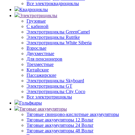
Все электроквадроциклы
Квадроциклы
Электротрициклы
Грузовые
С кабиной
Электротрициклы GreenCamel
Электротрициклы Rutrike
Электротрициклы White Siberia
Взрослые
Двухместные
Для пенсионеров
Трехместные
Китайские
Пассажирские
Электротрициклы Skyboard
Электротрициклы GT
Электротрициклы City Coco
Все электротрициклы
Гольфкары
Тяговые аккумуляторы
Тяговые свинцово-кислотные аккумуляторы
Тяговые аккумуляторы 12 Вольт
Тяговые аккумуляторы 24 Вольт
Тяговые аккумуляторы 48 Вольт