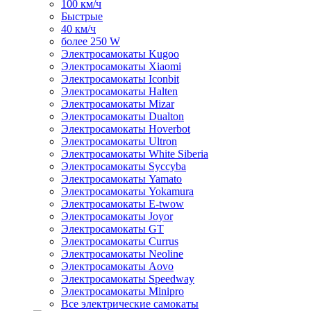
100 км/ч
Быстрые
40 км/ч
более 250 W
Электросамокаты Kugoo
Электросамокаты Xiaomi
Электросамокаты Iconbit
Электросамокаты Halten
Электросамокаты Mizar
Электросамокаты Dualton
Электросамокаты Hoverbot
Электросамокаты Ultron
Электросамокаты White Siberia
Электросамокаты Syccyba
Электросамокаты Yamato
Электросамокаты Yokamura
Электросамокаты E-twow
Электросамокаты Joyor
Электросамокаты GT
Электросамокаты Currus
Электросамокаты Neoline
Электросамокаты Aovo
Электросамокаты Speedway
Электросамокаты Minipro
Все электрические самокаты