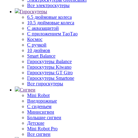
Все электроскутеры
Гироскутеры
6.5 дюймовые колеса
10.5 дюймовые колеса
С аквазащитой
С приложением ТаоТао
Космос
С ручкой
10 дюймов
Smart Balance
Гироскутеры ibalance
Гироскутеры Kiwano
Гироскутеры GT Giro
Гироскутеры Smartone
Все гироскутеры
Сигвеи
Mini Robot
Внедорожные
С сиденьем
Минисигвеи
Большие сигвеи
Детские
Mini Robot Pro
Все сигвеи