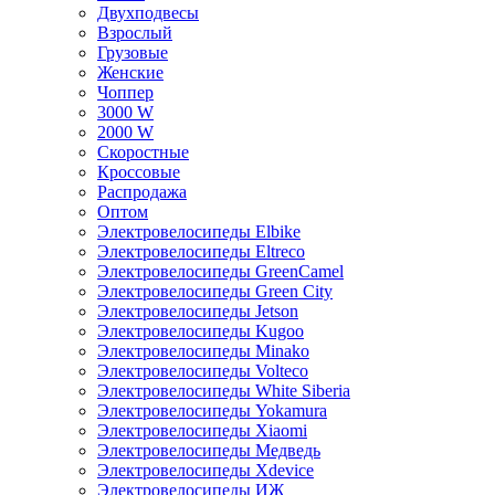
Двухподвесы
Взрослый
Грузовые
Женские
Чоппер
3000 W
2000 W
Скоростные
Кроссовые
Распродажа
Оптом
Электровелосипеды Elbike
Электровелосипеды Eltreco
Электровелосипеды GreenCamel
Электровелосипеды Green City
Электровелосипеды Jetson
Электровелосипеды Kugoo
Электровелосипеды Minako
Электровелосипеды Volteco
Электровелосипеды White Siberia
Электровелосипеды Yokamura
Электровелосипеды Xiaomi
Электровелосипеды Медведь
Электровелосипеды Xdevice
Электровелосипеды ИЖ