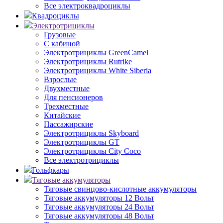
Все электроквадроциклы
Квадроциклы
Электротрициклы
Грузовые
С кабиной
Электротрициклы GreenCamel
Электротрициклы Rutrike
Электротрициклы White Siberia
Взрослые
Двухместные
Для пенсионеров
Трехместные
Китайские
Пассажирские
Электротрициклы Skyboard
Электротрициклы GT
Электротрициклы City Coco
Все электротрициклы
Гольфкары
Тяговые аккумуляторы
Тяговые свинцово-кислотные аккумуляторы
Тяговые аккумуляторы 12 Вольт
Тяговые аккумуляторы 24 Вольт
Тяговые аккумуляторы 48 Вольт