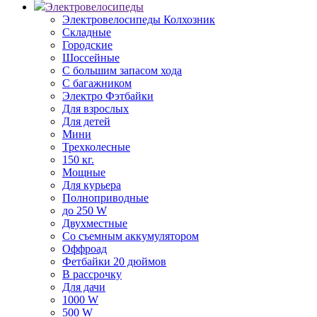
Электровелосипеды
Электровелосипеды Колхозник
Складные
Городские
Шоссейные
С большим запасом хода
С багажником
Электро Фэтбайки
Для взрослых
Для детей
Мини
Трехколесные
150 кг.
Мощные
Для курьера
Полноприводные
до 250 W
Двухместные
Со съемным аккумулятором
Оффроад
Фетбайки 20 дюймов
В рассрочку
Для дачи
1000 W
500 W