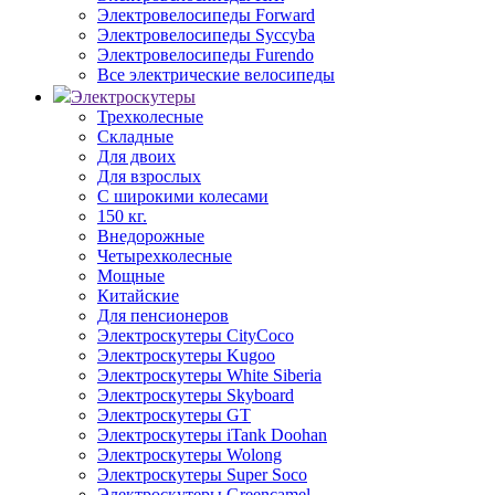
Электровелосипеды Forward
Электровелосипеды Syccyba
Электровелосипеды Furendo
Все электрические велосипеды
Электроскутеры
Трехколесные
Складные
Для двоих
Для взрослых
С широкими колесами
150 кг.
Внедорожные
Четырехколесные
Мощные
Китайские
Для пенсионеров
Электроскутеры CityCoco
Электроскутеры Kugoo
Электроскутеры White Siberia
Электроскутеры Skyboard
Электроскутеры GT
Электроскутеры iTank Doohan
Электроскутеры Wolong
Электроскутеры Super Soco
Электроскутеры Greencamel