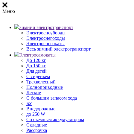
Меню
Зимний электротранспорт
Электросноуборды
Электроснегоходы
Электроснегокаты
Весь зимний электротранспорт
Электросамокаты
До 120 кг
До 150 кг
Для детей
С сиденьем
Трехколесный
Полноприводные
Легкие
С большим запасом хода
БУ
Внедорожные
до 250 W
Со съемным аккумулятором
Складные
Рассрочка