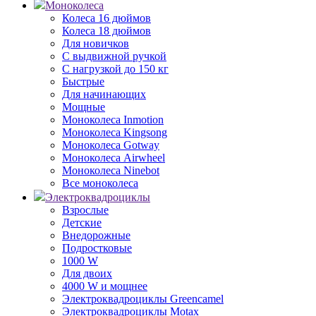
Моноколеса
Колеса 16 дюймов
Колеса 18 дюймов
Для новичков
С выдвижной ручкой
С нагрузкой до 150 кг
Быстрые
Для начинающих
Мощные
Моноколеса Inmotion
Моноколеса Kingsong
Моноколеса Gotway
Моноколеса Airwheel
Моноколеса Ninebot
Все моноколеса
Электроквадроциклы
Взрослые
Детские
Внедорожные
Подростковые
1000 W
Для двоих
4000 W и мощнее
Электроквадроциклы Greencamel
Электроквадроциклы Motax