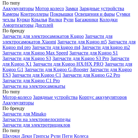
По типу
Аккумуляторы
Мотор колесо
Замки
Зарядные устройства
Камеры
Контроллеры
Покрышки
Освещения и фары
Сумки
чехлы
Курки
Крылья
Вилки
Рули
Багажники
Колодки
Амортизаторы
Дисплей
По бренду
Запчасти для электросамокатов Kugoo
Запчасти для
электросамокатов Xiaomi
Запчасти для Kugoo m5
Запчасти для
Кugoo m4 pro
Запчасти для kugoo m4
Запчасти для kugoo m2
Запчасти для Kugoo Max Speed
Запчасти для Kugoo S1
Запчасти для Kugoo S3
Запчасти для Kugoo S3 Pro
Запчасти
для Kugoo X1
Запчасти для Kugoo HX/HX PRO
Запчасти для
Kugoo G1
Запчасти для Kugoo G-Booster
Запчасти для Kugoo
ES3
Запчасти для Kugoo C1
Запчасти для Kugoo G2 Pro
Запчасти для Kugoo C1 Pro
Запчасти на электросамокаты
По типу
Мотор-колесо
Зарядные устройства
Корпус аккумуляторов
Аккумуляторы
По бренду
Запчасти для Minako
Запчасти на электровелосипеды
Запчасти для электротрициклов
По типу
Шкурки
Деки
Грипсы
Рули
Пеги
Колеса