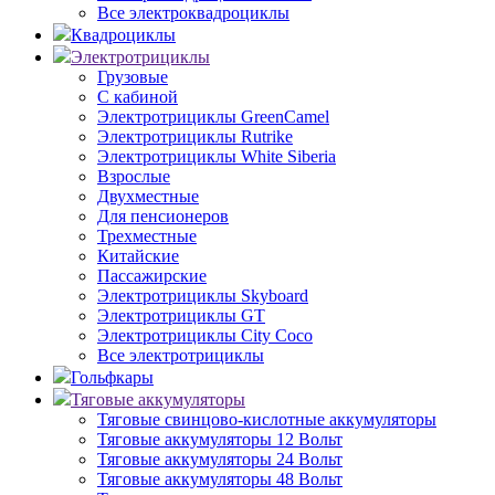
Все электроквадроциклы
Квадроциклы
Электротрициклы
Грузовые
С кабиной
Электротрициклы GreenCamel
Электротрициклы Rutrike
Электротрициклы White Siberia
Взрослые
Двухместные
Для пенсионеров
Трехместные
Китайские
Пассажирские
Электротрициклы Skyboard
Электротрициклы GT
Электротрициклы City Coco
Все электротрициклы
Гольфкары
Тяговые аккумуляторы
Тяговые свинцово-кислотные аккумуляторы
Тяговые аккумуляторы 12 Вольт
Тяговые аккумуляторы 24 Вольт
Тяговые аккумуляторы 48 Вольт