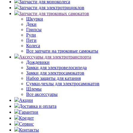
Запчасти для моноколеса
Запчасти для электротрициклов
Запчасти для трюковых самокатов
Шкурки
Деки
Грипсы
Рули
Пеги
Колеса
Все запчати на трюковые самокаты
Аксессуары для электротранспорта
Дождевики
Замки для электровелосипеда
Замки для электросамокатов
Набор защиты для катания
Сумки-чехлы для электросамокатов
Шлемы
Все аксессуары
Акции
Доставка и оплата
Гарантии
Кредит
Сервис
Контакты