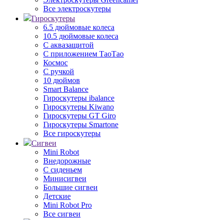
Все электроскутеры
Гироскутеры
6.5 дюймовые колеса
10.5 дюймовые колеса
С аквазащитой
С приложением ТаоТао
Космос
С ручкой
10 дюймов
Smart Balance
Гироскутеры ibalance
Гироскутеры Kiwano
Гироскутеры GT Giro
Гироскутеры Smartone
Все гироскутеры
Сигвеи
Mini Robot
Внедорожные
С сиденьем
Минисигвеи
Большие сигвеи
Детские
Mini Robot Pro
Все сигвеи