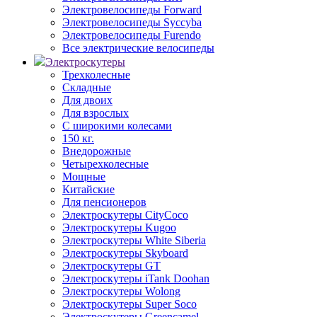
Электровелосипеды Forward
Электровелосипеды Syccyba
Электровелосипеды Furendo
Все электрические велосипеды
Электроскутеры
Трехколесные
Складные
Для двоих
Для взрослых
С широкими колесами
150 кг.
Внедорожные
Четырехколесные
Мощные
Китайские
Для пенсионеров
Электроскутеры CityCoco
Электроскутеры Kugoo
Электроскутеры White Siberia
Электроскутеры Skyboard
Электроскутеры GT
Электроскутеры iTank Doohan
Электроскутеры Wolong
Электроскутеры Super Soco
Электроскутеры Greencamel