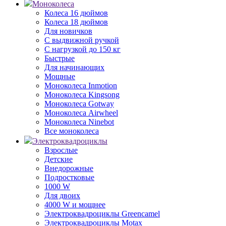
Моноколеса
Колеса 16 дюймов
Колеса 18 дюймов
Для новичков
С выдвижной ручкой
С нагрузкой до 150 кг
Быстрые
Для начинающих
Мощные
Моноколеса Inmotion
Моноколеса Kingsong
Моноколеса Gotway
Моноколеса Airwheel
Моноколеса Ninebot
Все моноколеса
Электроквадроциклы
Взрослые
Детские
Внедорожные
Подростковые
1000 W
Для двоих
4000 W и мощнее
Электроквадроциклы Greencamel
Электроквадроциклы Motax