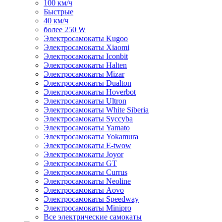
100 км/ч
Быстрые
40 км/ч
более 250 W
Электросамокаты Kugoo
Электросамокаты Xiaomi
Электросамокаты Iconbit
Электросамокаты Halten
Электросамокаты Mizar
Электросамокаты Dualton
Электросамокаты Hoverbot
Электросамокаты Ultron
Электросамокаты White Siberia
Электросамокаты Syccyba
Электросамокаты Yamato
Электросамокаты Yokamura
Электросамокаты E-twow
Электросамокаты Joyor
Электросамокаты GT
Электросамокаты Currus
Электросамокаты Neoline
Электросамокаты Aovo
Электросамокаты Speedway
Электросамокаты Minipro
Все электрические самокаты