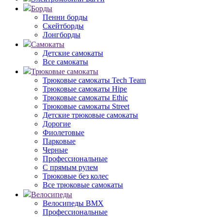
Борды
Пенни борды
Скейтборды
Лонгборды
Самокаты
Детские самокаты
Все самокаты
Трюковые самокаты
Трюковые самокаты Tech Team
Трюковые самокаты Hipe
Трюковые самокаты Ethic
Трюковые самокаты Street
Детские трюковые самокаты
Дорогие
Фиолетовые
Парковые
Черные
Профессиональные
С прямым рулем
Трюковые без колес
Все трюковые самокаты
Велосипеды
Велосипеды BMX
Профессиональные