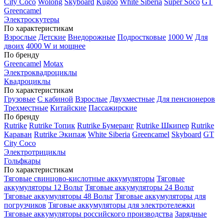
City Coco
Wolong
Skyboard
Kugoo
White Siberia
Super Soco
GT
Greencamel
Электроскутеры
По характеристикам
Взрослые
Детские
Внедорожные
Подростковые
1000 W
Для
двоих
4000 W и мощнее
По бренду
Greencamel
Motax
Электроквадроциклы
Квадроциклы
По характеристикам
Грузовые
С кабиной
Взрослые
Двухместные
Для пенсионеров
Трехместные
Китайские
Пассажирские
По бренду
Rutrike
Rutrike Топик
Rutrike Бумеранг
Rutrike Шкипер
Rutrike
Караван
Rutrike Экипаж
White Siberia
Greencamel
Skyboard
GT
City Coco
Электротрициклы
Гольфкары
По характеристикам
Тяговые свинцово-кислотные аккумуляторы
Тяговые
аккумуляторы 12 Вольт
Тяговые аккумуляторы 24 Вольт
Тяговые аккумуляторы 48 Вольт
Тяговые аккумуляторы для
погрузчиков
Тяговые аккумуляторы для электротележки
Тяговые аккумуляторы российского производства
Зарядные