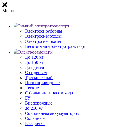
Меню
Зимний электротранспорт
Электросноуборды
Электроснегоходы
Электроснегокаты
Весь зимний электротранспорт
Электросамокаты
До 120 кг
До 150 кг
Для детей
С сиденьем
Трехколесный
Полноприводные
Легкие
С большим запасом хода
БУ
Внедорожные
до 250 W
Со съемным аккумулятором
Складные
Рассрочка