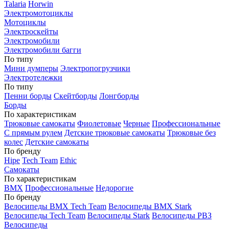
Talaria
Horwin
Электромотоциклы
Мотоциклы
Электроскейты
Электромобили
Электромобили багги
По типу
Мини думперы
Электропогрузчики
Электротележки
По типу
Пенни борды
Скейтборды
Лонгборды
Борды
По характеристикам
Трюковые самокаты
Фиолетовые
Черные
Профессиональные
С прямым рулем
Детские трюковые самокаты
Трюковые без
колес
Детские самокаты
По бренду
Hipe
Tech Team
Ethic
Самокаты
По характеристикам
BMX
Профессиональные
Недорогие
По бренду
Велосипеды BMX Tech Team
Велосипеды BMX Stark
Велосипеды Tech Team
Велосипеды Stark
Велосипеды РВЗ
Велосипеды