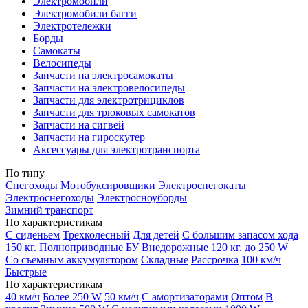
Электромобили
Электромобили багги
Электротележки
Борды
Самокаты
Велосипеды
Запчасти на электросамокаты
Запчасти на электровелосипеды
Запчасти для электротрициклов
Запчасти для трюковых самокатов
Запчасти на сигвей
Запчасти на гироскутер
Аксессуары для электротранспорта
По типу
Снегоходы
Мотобуксировщики
Электроснегокаты
Электроснегоходы
Электросноуборды
Зимний транспорт
По характеристикам
С сиденьем
Трехколесный
Для детей
С большим запасом хода
150 кг.
Полноприводные
БУ
Внедорожные
120 кг.
до 250 W
Со съемным аккумулятором
Складные
Рассрочка
100 км/ч
Быстрые
По характеристикам
40 км/ч
Более 250 W
50 км/ч
С амортизаторами
Оптом
В