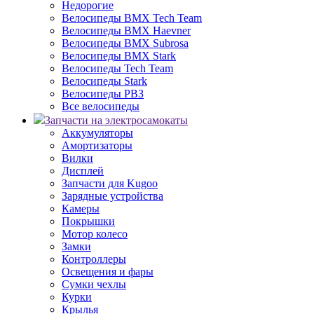
Недорогие
Велосипеды BMX Tech Team
Велосипеды BMX Haevner
Велосипеды BMX Subrosa
Велосипеды BMX Stark
Велосипеды Tech Team
Велосипеды Stark
Велосипеды РВЗ
Все велосипеды
Запчасти на электросамокаты
Аккумуляторы
Амортизаторы
Вилки
Дисплей
Запчасти для Kugoo
Зарядные устройства
Камеры
Покрышки
Мотор колесо
Замки
Контроллеры
Освещения и фары
Сумки чехлы
Курки
Крылья