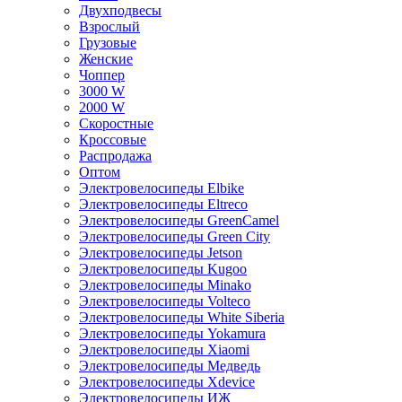
Двухподвесы
Взрослый
Грузовые
Женские
Чоппер
3000 W
2000 W
Скоростные
Кроссовые
Распродажа
Оптом
Электровелосипеды Elbike
Электровелосипеды Eltreco
Электровелосипеды GreenCamel
Электровелосипеды Green City
Электровелосипеды Jetson
Электровелосипеды Kugoo
Электровелосипеды Minako
Электровелосипеды Volteco
Электровелосипеды White Siberia
Электровелосипеды Yokamura
Электровелосипеды Xiaomi
Электровелосипеды Медведь
Электровелосипеды Xdevice
Электровелосипеды ИЖ