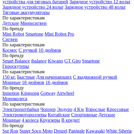
устройства для тяговых батарей
Зарядное устройство 12 вольт
Зарядное устройство 24 вольт
Зарядное устройство 48 вольт
Тяговые аккумуляторы
По характеристикам
Детские
Минисигвеи
По бренду
Mini Robot
Smartone
Mini Robot Pro
Сигвеи
По характеристикам
Космос
С ручкой
10 дюймов
По бренду
Smart Balance
ibalance
Kiwano
GT Giro
Smartone
Гироскутеры
По характеристикам
150 кг.
Быстрые
Для начинающих
С выдвижной ручкой
Мощные
18 дюймов
16 дюймов
По бренду
Inmotion
Kingsong
Gotway
Airwheel
Моноколеса
По характеристикам
Электропитбайки
Чоппер
Эндуро
4 Kw
Взрослые
Кроссовые
Электромотороллеры
Китайские
Спортивные
Детские
Мощные
4 колеса
Круизеры
В кредит
По бренду
Sur Ron
Super Soco Moto
Denzel
Panigale
Kawasaki
White Siberia