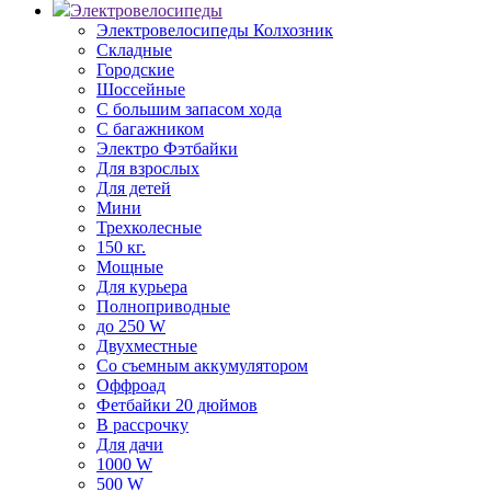
Электровелосипеды
Электровелосипеды Колхозник
Складные
Городские
Шоссейные
С большим запасом хода
С багажником
Электро Фэтбайки
Для взрослых
Для детей
Мини
Трехколесные
150 кг.
Мощные
Для курьера
Полноприводные
до 250 W
Двухместные
Со съемным аккумулятором
Оффроад
Фетбайки 20 дюймов
В рассрочку
Для дачи
1000 W
500 W