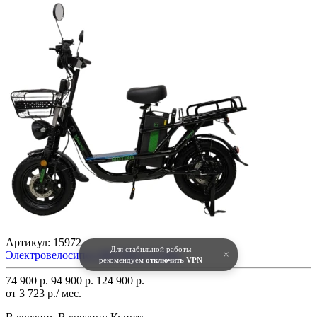
Артикул:
15972
Для стабильной работы
×
Электровелосипед MOTIKO V5 Pro
рекомендуем
отключить VPN
74 900 р.
94 900 р.
124 900 р.
от 3 723 р./ мес.