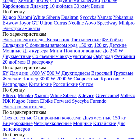
кредит
Зимние
500 W
С надувными колесами
1000 W
Карбоновые
Диаметр 10 дюймов
30 км/ч
Белые
По бренду
Kugoo
Xiaomi
White Siberia
Dualtron
Syccyba
Yamato
Yokamura
E-twow
Joyor
GT
Ultron
Currus
Neoline
Aovo
Speedway
Minipro
Электросамокаты
По характеристикам
Электровелосипеды Колхозник
Трехколесные
Фетбайки
Складные
С большим запасом хода
150 кг.
120 кг.
Детские
Мощные
Для курьера
Мини
Полноприводные
До 250 W
Двухместные
Со съемным аккумулятором
Оффроад
Фетбайки
20 дюймов
В рассрочку
По характеристикам
БУ
Для дачи
1000 W
500 W
Двухподвесы
Взрослый
Грузовые
Женские
Чоппер
3000 W
2000 W
Скоростные
Кроссовые
Распродажа
Китайские
Российские
Оптом
По бренду
Eltreco
Minako
Xiaomi
White Siberia
Xdevice
Greencamel
Volteco
ИЖ
Kugoo
Jetson
Elbike
Forward
Syccyba
Furendo
Электровелосипеды
По характеристикам
Трехколесные
С широкими колесами
Двухместные
150 кг.
Внедорожные
Четырехколесные
Мощные
Китайские
Для
пенсионеров
По бренду