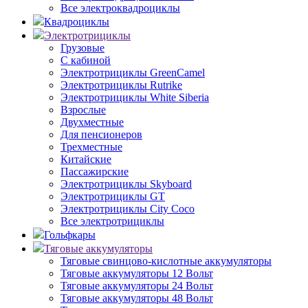
Все электроквадроциклы
Квадроциклы
Электротрициклы
Грузовые
С кабиной
Электротрициклы GreenCamel
Электротрициклы Rutrike
Электротрициклы White Siberia
Взрослые
Двухместные
Для пенсионеров
Трехместные
Китайские
Пассажирские
Электротрициклы Skyboard
Электротрициклы GT
Электротрициклы City Coco
Все электротрициклы
Гольфкары
Тяговые аккумуляторы
Тяговые свинцово-кислотные аккумуляторы
Тяговые аккумуляторы 12 Вольт
Тяговые аккумуляторы 24 Вольт
Тяговые аккумуляторы 48 Вольт