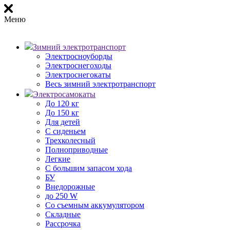
Меню
Зимний электротранспорт
Электросноуборды
Электроснегоходы
Электроснегокаты
Весь зимний электротранспорт
Электросамокаты
До 120 кг
До 150 кг
Для детей
С сиденьем
Трехколесный
Полноприводные
Легкие
С большим запасом хода
БУ
Внедорожные
до 250 W
Со съемным аккумулятором
Складные
Рассрочка