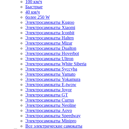
100 км/ч
Быстрые
40 км/ч
более 250 W
Электросамокаты Kugoo
Электросамокаты Xiaomi
Электросамокаты Iconbit
Электросамокаты Halten
Электросамокаты Mizar
Электросамокаты Dualton
Электросамокаты Hoverbot
Электросамокаты Ultron
Электросамокаты White Siberia
Электросамокаты Syccyba
Электросамокаты Yamato
Электросамокаты Yokamura
Электросамокаты E-twow
Электросамокаты Joyor
Электросамокаты GT
Электросамокаты Currus
Электросамокаты Neoline
Электросамокаты Aovo
Электросамокаты Speedway
Электросамокаты Minipro
Все электрические самокаты