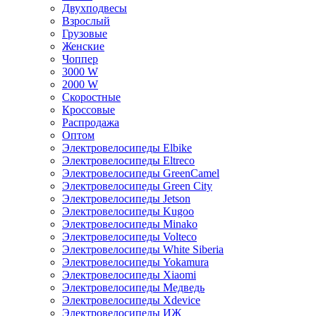
Двухподвесы
Взрослый
Грузовые
Женские
Чоппер
3000 W
2000 W
Скоростные
Кроссовые
Распродажа
Оптом
Электровелосипеды Elbike
Электровелосипеды Eltreco
Электровелосипеды GreenCamel
Электровелосипеды Green City
Электровелосипеды Jetson
Электровелосипеды Kugoo
Электровелосипеды Minako
Электровелосипеды Volteco
Электровелосипеды White Siberia
Электровелосипеды Yokamura
Электровелосипеды Xiaomi
Электровелосипеды Медведь
Электровелосипеды Xdevice
Электровелосипеды ИЖ