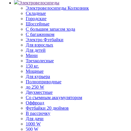
Электровелосипеды
Электровелосипеды Колхозник
Складные
Городские
Шоссейные
С большим запасом хода
С багажником
Электро Фэтбайки
Для взрослых
Для детей
Мини
Трехколесные
150 кг.
Мощные
Для курьера
Полноприводные
до 250 W
Двухместные
Со съемным аккумулятором
Оффроад
Фетбайки 20 дюймов
В рассрочку
Для дачи
1000 W
500 W