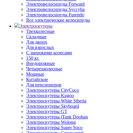
Электровелосипеды Forward
Электровелосипеды Syccyba
Электровелосипеды Furendo
Все электрические велосипеды
Электроскутеры
Трехколесные
Складные
Для двоих
Для взрослых
С широкими колесами
150 кг.
Внедорожные
Четырехколесные
Мощные
Китайские
Для пенсионеров
Электроскутеры CityCoco
Электроскутеры Kugoo
Электроскутеры White Siberia
Электроскутеры Skyboard
Электроскутеры GT
Электроскутеры iTank Doohan
Электроскутеры Wolong
Электроскутеры Super Soco
Электроскутеры Greencamel