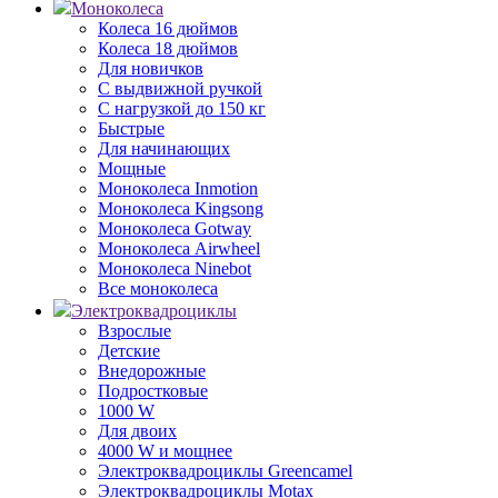
Моноколеса
Колеса 16 дюймов
Колеса 18 дюймов
Для новичков
С выдвижной ручкой
С нагрузкой до 150 кг
Быстрые
Для начинающих
Мощные
Моноколеса Inmotion
Моноколеса Kingsong
Моноколеса Gotway
Моноколеса Airwheel
Моноколеса Ninebot
Все моноколеса
Электроквадроциклы
Взрослые
Детские
Внедорожные
Подростковые
1000 W
Для двоих
4000 W и мощнее
Электроквадроциклы Greencamel
Электроквадроциклы Motax