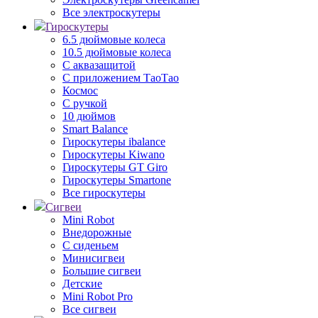
Все электроскутеры
Гироскутеры
6.5 дюймовые колеса
10.5 дюймовые колеса
С аквазащитой
С приложением ТаоТао
Космос
С ручкой
10 дюймов
Smart Balance
Гироскутеры ibalance
Гироскутеры Kiwano
Гироскутеры GT Giro
Гироскутеры Smartone
Все гироскутеры
Сигвеи
Mini Robot
Внедорожные
С сиденьем
Минисигвеи
Большие сигвеи
Детские
Mini Robot Pro
Все сигвеи