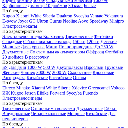
кредит
Зимние
500 W
С надувными колесами
1000 W
Карбоновые
Диаметр 10 дюймов
30 км/ч
Белые
По бренду
Kugoo
Xiaomi
White Siberia
Dualtron
Syccyba
Yamato
Yokamura
E-twow
Joyor
GT
Ultron
Currus
Neoline
Aovo
Speedway
Minipro
Электросамокаты
По характеристикам
Электровелосипеды Колхозник
Трехколесные
Фетбайки
Складные
С большим запасом хода
150 кг.
120 кг.
Детские
Мощные
Для курьера
Мини
Полноприводные
До 250 W
Двухместные
Со съемным аккумулятором
Оффроад
Фетбайки
20 дюймов
В рассрочку
По характеристикам
БУ
Для дачи
1000 W
500 W
Двухподвесы
Взрослый
Грузовые
Женские
Чоппер
3000 W
2000 W
Скоростные
Кроссовые
Распродажа
Китайские
Российские
Оптом
По бренду
Eltreco
Minako
Xiaomi
White Siberia
Xdevice
Greencamel
Volteco
ИЖ
Kugoo
Jetson
Elbike
Forward
Syccyba
Furendo
Электровелосипеды
По характеристикам
Трехколесные
С широкими колесами
Двухместные
150 кг.
Внедорожные
Четырехколесные
Мощные
Китайские
Для
пенсионеров
По бренду