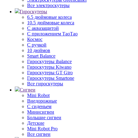
Все электроскутеры
Гироскутеры
6.5 дюймовые колеса
10.5 дюймовые колеса
С аквазащитой
С приложением ТаоТао
Космос
С ручкой
10 дюймов
Smart Balance
Гироскутеры ibalance
Гироскутеры Kiwano
Гироскутеры GT Giro
Гироскутеры Smartone
Все гироскутеры
Сигвеи
Mini Robot
Внедорожные
С сиденьем
Минисигвеи
Большие сигвеи
Детские
Mini Robot Pro
Все сигвеи