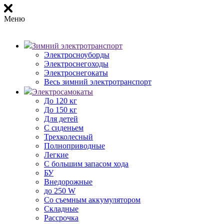
Меню
Зимний электротранспорт
Электросноуборды
Электроснегоходы
Электроснегокаты
Весь зимний электротранспорт
Электросамокаты
До 120 кг
До 150 кг
Для детей
С сиденьем
Трехколесный
Полноприводные
Легкие
С большим запасом хода
БУ
Внедорожные
до 250 W
Со съемным аккумулятором
Складные
Рассрочка