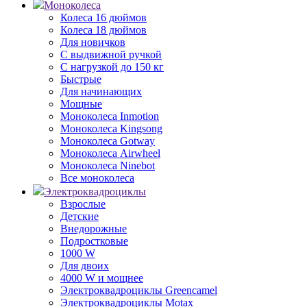
Моноколеса
Колеса 16 дюймов
Колеса 18 дюймов
Для новичков
С выдвижной ручкой
С нагрузкой до 150 кг
Быстрые
Для начинающих
Мощные
Моноколеса Inmotion
Моноколеса Kingsong
Моноколеса Gotway
Моноколеса Airwheel
Моноколеса Ninebot
Все моноколеса
Электроквадроциклы
Взрослые
Детские
Внедорожные
Подростковые
1000 W
Для двоих
4000 W и мощнее
Электроквадроциклы Greencamel
Электроквадроциклы Motax