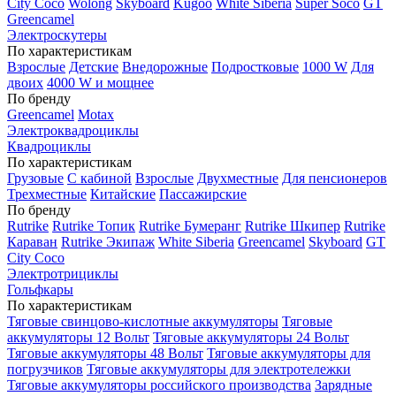
City Coco
Wolong
Skyboard
Kugoo
White Siberia
Super Soco
GT
Greencamel
Электроскутеры
По характеристикам
Взрослые
Детские
Внедорожные
Подростковые
1000 W
Для
двоих
4000 W и мощнее
По бренду
Greencamel
Motax
Электроквадроциклы
Квадроциклы
По характеристикам
Грузовые
С кабиной
Взрослые
Двухместные
Для пенсионеров
Трехместные
Китайские
Пассажирские
По бренду
Rutrike
Rutrike Топик
Rutrike Бумеранг
Rutrike Шкипер
Rutrike
Караван
Rutrike Экипаж
White Siberia
Greencamel
Skyboard
GT
City Coco
Электротрициклы
Гольфкары
По характеристикам
Тяговые свинцово-кислотные аккумуляторы
Тяговые
аккумуляторы 12 Вольт
Тяговые аккумуляторы 24 Вольт
Тяговые аккумуляторы 48 Вольт
Тяговые аккумуляторы для
погрузчиков
Тяговые аккумуляторы для электротележки
Тяговые аккумуляторы российского производства
Зарядные