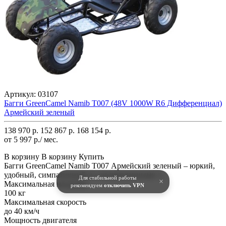
Артикул:
03107
Багги GreenCamel Namib T007 (48V 1000W R6 Дифференциал)
Армейский зеленый
138 970 р.
152 867 р.
168 154 р.
от 5 997 р./ мес.
В корзину
В корзину
Купить
Багги GreenCamel Namib T007 Армейский зеленый – юркий,
удобный, симпатичный и с великолепными т..
Для стабильной работы
×
Максимальная нагрузка
рекомендуем
отключить VPN
100 кг
Максимальная скорость
до 40 км/ч
Мощность двигателя