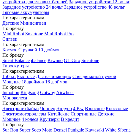
устройства для тяговых батарей
Зарядное устройство 12 вольт
Зарядное устройство 24 вольт
Зарядное устройство 48 вольт
Тяговые аккумуляторы
По характеристикам
Детские
Минисигвеи
По бренду
Mini Robot
Smartone
Mini Robot Pro
Сигвеи
По характеристикам
Космос
С ручкой
10 дюймов
По бренду
Smart Balance
ibalance
Kiwano
GT Giro
Smartone
Гироскутеры
По характеристикам
150 кг.
Быстрые
Для начинающих
С выдвижной ручкой
Мощные
18 дюймов
16 дюймов
По бренду
Inmotion
Kingsong
Gotway
Airwheel
Моноколеса
По характеристикам
Электропитбайки
Чоппер
Эндуро
4 Kw
Взрослые
Кроссовые
Электромотороллеры
Китайские
Спортивные
Детские
Мощные
4 колеса
Круизеры
В кредит
По бренду
Sur Ron
Super Soco Moto
Denzel
Panigale
Kawasaki
White Siberia