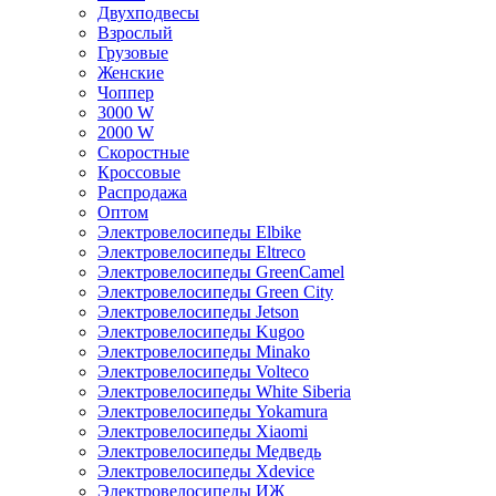
Двухподвесы
Взрослый
Грузовые
Женские
Чоппер
3000 W
2000 W
Скоростные
Кроссовые
Распродажа
Оптом
Электровелосипеды Elbike
Электровелосипеды Eltreco
Электровелосипеды GreenCamel
Электровелосипеды Green City
Электровелосипеды Jetson
Электровелосипеды Kugoo
Электровелосипеды Minako
Электровелосипеды Volteco
Электровелосипеды White Siberia
Электровелосипеды Yokamura
Электровелосипеды Xiaomi
Электровелосипеды Медведь
Электровелосипеды Xdevice
Электровелосипеды ИЖ