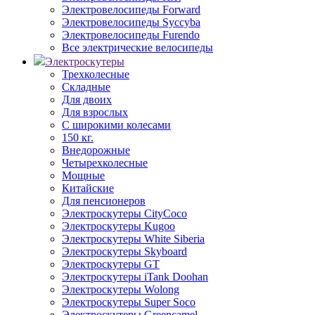
Электровелосипеды Forward
Электровелосипеды Syccyba
Электровелосипеды Furendo
Все электрические велосипеды
Электроскутеры
Трехколесные
Складные
Для двоих
Для взрослых
С широкими колесами
150 кг.
Внедорожные
Четырехколесные
Мощные
Китайские
Для пенсионеров
Электроскутеры CityCoco
Электроскутеры Kugoo
Электроскутеры White Siberia
Электроскутеры Skyboard
Электроскутеры GT
Электроскутеры iTank Doohan
Электроскутеры Wolong
Электроскутеры Super Soco
Электроскутеры Greencamel