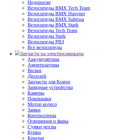
Недорогие
Велосипеды BMX Tech Team
Велосипеды BMX Haevner
Велосипеды BMX Subrosa
Велосипеды BMX Stark
Велосипеды Tech Team
Велосипеды Stark
Велосипеды РВЗ
Все велосипеды
Запчасти на электросамокаты
Аккумуляторы
Амортизаторы
Вилки
Дисплей
Запчасти для Kugoo
Зарядные устройства
Камеры
Покрышки
Мотор колесо
Замки
Контроллеры
Освещения и фары
Сумки чехлы
Курки
Крылья