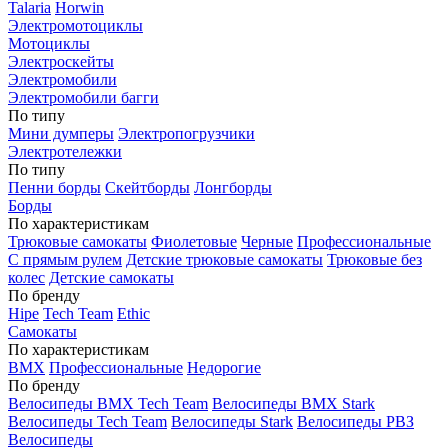
Talaria
Horwin
Электромотоциклы
Мотоциклы
Электроскейты
Электромобили
Электромобили багги
По типу
Мини думперы
Электропогрузчики
Электротележки
По типу
Пенни борды
Скейтборды
Лонгборды
Борды
По характеристикам
Трюковые самокаты
Фиолетовые
Черные
Профессиональные
С прямым рулем
Детские трюковые самокаты
Трюковые без
колес
Детские самокаты
По бренду
Hipe
Tech Team
Ethic
Самокаты
По характеристикам
BMX
Профессиональные
Недорогие
По бренду
Велосипеды BMX Tech Team
Велосипеды BMX Stark
Велосипеды Tech Team
Велосипеды Stark
Велосипеды РВЗ
Велосипеды