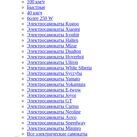
100 км/ч
Быстрые
40 км/ч
более 250 W
Электросамокаты Kugoo
Электросамокаты Xiaomi
Электросамокаты Iconbit
Электросамокаты Halten
Электросамокаты Mizar
Электросамокаты Dualton
Электросамокаты Hoverbot
Электросамокаты Ultron
Электросамокаты White Siberia
Электросамокаты Syccyba
Электросамокаты Yamato
Электросамокаты Yokamura
Электросамокаты E-twow
Электросамокаты Joyor
Электросамокаты GT
Электросамокаты Currus
Электросамокаты Neoline
Электросамокаты Aovo
Электросамокаты Speedway
Электросамокаты Minipro
Все электрические самокаты