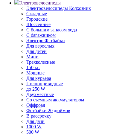
Электровелосипеды
Электровелосипеды Колхозник
Складные
Городские
Шоссейные
С большим запасом хода
С багажником
Электро Фэтбайки
Для взрослых
Для детей
Мини
Трехколесные
150 кг.
Мощные
Для курьера
Полноприводные
до 250 W
Двухместные
Со съемным аккумулятором
Оффроад
Фетбайки 20 дюймов
В рассрочку
Для дачи
1000 W
500 W