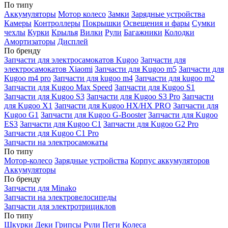
По типу
Аккумуляторы
Мотор колесо
Замки
Зарядные устройства
Камеры
Контроллеры
Покрышки
Освещения и фары
Сумки
чехлы
Курки
Крылья
Вилки
Рули
Багажники
Колодки
Амортизаторы
Дисплей
По бренду
Запчасти для электросамокатов Kugoo
Запчасти для
электросамокатов Xiaomi
Запчасти для Kugoo m5
Запчасти для
Кugoo m4 pro
Запчасти для kugoo m4
Запчасти для kugoo m2
Запчасти для Kugoo Max Speed
Запчасти для Kugoo S1
Запчасти для Kugoo S3
Запчасти для Kugoo S3 Pro
Запчасти
для Kugoo X1
Запчасти для Kugoo HX/HX PRO
Запчасти для
Kugoo G1
Запчасти для Kugoo G-Booster
Запчасти для Kugoo
ES3
Запчасти для Kugoo C1
Запчасти для Kugoo G2 Pro
Запчасти для Kugoo C1 Pro
Запчасти на электросамокаты
По типу
Мотор-колесо
Зарядные устройства
Корпус аккумуляторов
Аккумуляторы
По бренду
Запчасти для Minako
Запчасти на электровелосипеды
Запчасти для электротрициклов
По типу
Шкурки
Деки
Грипсы
Рули
Пеги
Колеса