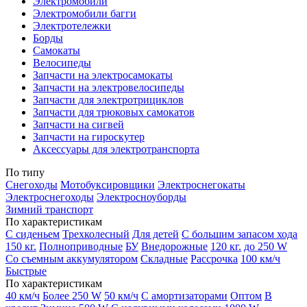
Электромобили
Электромобили багги
Электротележки
Борды
Самокаты
Велосипеды
Запчасти на электросамокаты
Запчасти на электровелосипеды
Запчасти для электротрициклов
Запчасти для трюковых самокатов
Запчасти на сигвей
Запчасти на гироскутер
Аксессуары для электротранспорта
По типу
Снегоходы
Мотобуксировщики
Электроснегокаты
Электроснегоходы
Электросноуборды
Зимний транспорт
По характеристикам
С сиденьем
Трехколесный
Для детей
С большим запасом хода
150 кг.
Полноприводные
БУ
Внедорожные
120 кг.
до 250 W
Со съемным аккумулятором
Складные
Рассрочка
100 км/ч
Быстрые
По характеристикам
40 км/ч
Более 250 W
50 км/ч
С амортизаторами
Оптом
В