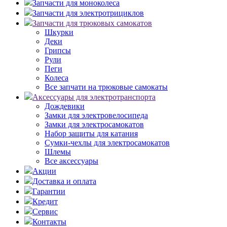
Запчасти для моноколеса
Запчасти для электротрициклов
Запчасти для трюковых самокатов
Шкурки
Деки
Грипсы
Рули
Пеги
Колеса
Все запчати на трюковые самокаты
Аксессуары для электротранспорта
Дождевики
Замки для электровелосипеда
Замки для электросамокатов
Набор защиты для катания
Сумки-чехлы для электросамокатов
Шлемы
Все аксессуары
Акции
Доставка и оплата
Гарантии
Кредит
Сервис
Контакты