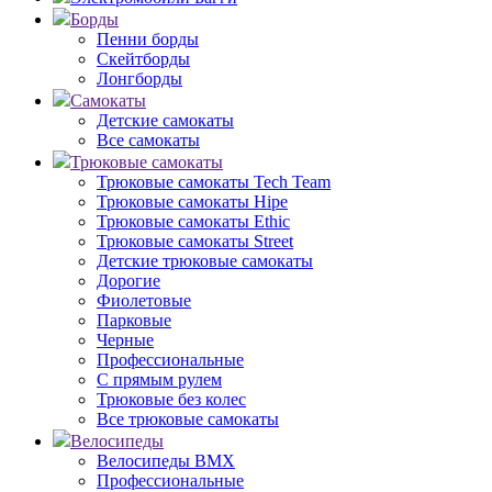
Борды
Пенни борды
Скейтборды
Лонгборды
Самокаты
Детские самокаты
Все самокаты
Трюковые самокаты
Трюковые самокаты Tech Team
Трюковые самокаты Hipe
Трюковые самокаты Ethic
Трюковые самокаты Street
Детские трюковые самокаты
Дорогие
Фиолетовые
Парковые
Черные
Профессиональные
С прямым рулем
Трюковые без колес
Все трюковые самокаты
Велосипеды
Велосипеды BMX
Профессиональные