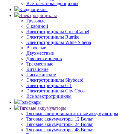
Все электроквадроциклы
Квадроциклы
Электротрициклы
Грузовые
С кабиной
Электротрициклы GreenCamel
Электротрициклы Rutrike
Электротрициклы White Siberia
Взрослые
Двухместные
Для пенсионеров
Трехместные
Китайские
Пассажирские
Электротрициклы Skyboard
Электротрициклы GT
Электротрициклы City Coco
Все электротрициклы
Гольфкары
Тяговые аккумуляторы
Тяговые свинцово-кислотные аккумуляторы
Тяговые аккумуляторы 12 Вольт
Тяговые аккумуляторы 24 Вольт
Тяговые аккумуляторы 48 Вольт